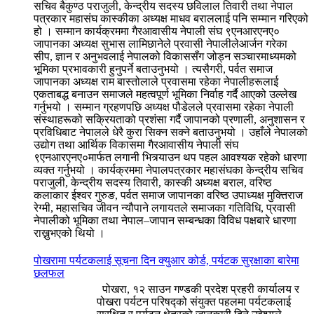
सचिव बैकुण्ठ पराजुली, केन्द्रीय सदस्य छविलाल तिवारी तथा नेपाल
पत्रकार महासंघ कास्कीका अध्यक्ष माधव बराललाई पनि सम्मान गरिएको
हो । सम्मान कार्यक्रममा गैरआवासीय नेपाली संघ ९एनआरएनए०
जापानका अध्यक्ष सुभास लामिछानेले प्रवासी नेपालीलेआर्जन गरेका
सीप, ज्ञान र अनुभवलाई नेपालको विकाससँग जोड्न सञ्चारमाध्यमको
भूमिका प्रभावकारी हुनुपर्ने बताउनुभयो । त्यसैगरी, पर्वत समाज
जापानका अध्यक्ष राम बास्तोलाले प्रवासमा रहेका नेपालीहरूलाई
एकताबद्ध बनाउन समाजले महत्वपूर्ण भूमिका निर्वाह गर्दै आएको उल्लेख
गर्नुभयो । सम्मान ग्रहणपछि अध्यक्ष पौडेलले प्रवासमा रहेका नेपाली
संस्थाहरूको सक्रियताको प्रशंसा गर्दै जापानको प्रणाली, अनुशासन र
प्रविधिबाट नेपालले धेरै कुरा सिक्न सक्ने बताउनुभयो । उहाँले नेपालको
उद्योग तथा आर्थिक विकासमा गैरआवासीय नेपाली संघ
९एनआरएनए०मार्फत लगानी भित्र्याउन थप पहल आवश्यक रहेको धारणा
व्यक्त गर्नुभयो । कार्यक्रममा नेपालपत्रकार महासंघका केन्द्रीय सचिव
पराजुली, केन्द्रीय सदस्य तिवारी, कास्की अध्यक्ष बराल, वरिष्ठ
कलाकार ईश्वर गुरुङ, पर्वत समाज जापानका वरिष्ठ उपाध्यक्ष मुक्तिराज
रेग्मी, महासचिव जीवन न्यौपाने लगायतले समाजका गतिविधि, प्रवासी
नेपालीको भूमिका तथा नेपाल–जापान सम्बन्धका विविध पक्षबारे धारणा
राख्नुभएको थियो ।
पोखरामा पर्यटकलाई सूचना दिन क्युआर कोर्ड, पर्यटक सुरक्षाका बारेमा
छलफल
पोखरा, १२ साउन गण्डकी प्रदेश प्रहरी कार्यालय र
पोखरा पर्यटन परिषद्को संयुक्त पहलमा पर्यटकलाई