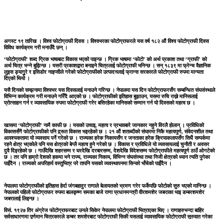
अगस्ट १९ तारिख । विश्व फोटोग्राफी दिवस । विश्वभरका फोटोग्राफरले यस वर्ष १८२ औं विश्व फोटोग्राफी दिवस
विविध कार्यक्रम गरी मनाउँदै छन् ।
‘फोटोग्राफी’ शब्द ग्रिक भाषाबाट विकास भएको पाइन्छ । ग्रिक भाषामा ‘फोटो’ को अर्थ प्रकाश तथा ‘ग्राफी’ को
अर्थ चित्र भन्ने बुझिन्छ । यसरी प्रकाशद्वारा बनाइने चित्रलाई फोटोग्राफी भनिन्छ । सन् १८३९ मा फ्रेन्च वैज्ञानिक
लुइस ड्यागुुरे र इसिडोर नाइप्सीले गरेको फोटोग्राफीको उत्पादनलाई फ्रान्स सरकारले फोटोग्राफी रुपमा मान्यता
दिएको थियो ।
यसै दिनको सम्झनामा विश्वभर यस दिवसलाई मनाउने गरिन्छ । नेपालमा यस दिन फोटोग्राफरसँग सम्बन्धित संघसंस्थाले
विभिन्न कार्यक्रम गरी मनाउने गरिँदै आएको छ । फोटोग्राफीको इतिहास बुझाउन, यसमा रुचि राख्ने मानिसलाई
प्रोत्साहन गर्न र व्यावसायिक रुपमा फोटोग्राफी गरेर बसिरहेका मानिसको सम्मान गर्न यो दिवसको महत्व छ ।
खासमा ‘फोटोग्राफी’ नामै काफी छ । यसको उचाइ, महत्व र प्रभावबारे जानकार नहुने विरलै होलान् । प्रविधिको
विकाससँगै फोटोग्राफीको पनि द्र्रूत विकास भइरहेको छ । २१ औं शताब्दीको संघारमा निकै महत्वपूर्ण, संवेदनशील तथा
आवश्यकतामा यो व्यवसाय पर्ने गरेको छ । राज्यका हरेक निकायसँग र जनताका हरेक क्रियाकलापसँग सिधैं सम्पर्कमा
रहने क्षेत्र भएकोले पनि यस क्षेत्रको बेग्लै महत्व हुने गरेको छ । विकास र प्रविधिले यो व्यवसायलाई चुनौती र अवसर
दुवै दिइरहेको छ । गाउँदेखि शहरसम्म र घरदेखि दरबारसम्म, देशदेखि विदेशसम्म फोटोग्राफीले महत्वपूर्ण ठाउँ ओगटेको
छ । तर पनि हाम्रो देशको हकमा भने राज्य, राज्यका निकाय, विभिन्न संघसंस्था तथा निजी क्षेत्रको ध्यान त्यति पुगेका
पाइँदैन । राज्यको अपरिहार्य वस्तुभित्र परे तापनि यसको व्यवस्थापनमा सिन्को भाँचेको पाइँदैन ।
नेपालमा फोटोग्राफीको इतिहास हेर्दा जंगबहादुर राणाले बेलायतको भ्रमण गरेर फर्केपछि फोटोको सुरु भएको मानिन्छ ।
नेपालको पहिलो फोटोग्राफर रुपमा बालकृष्ण समका बाजे राणा प्रधानमन्त्री वीरशमशेर जबराका भाइ डम्बरशमशेर
जबरालाई लिइन्छ ।
विसं. १९२७ तिर अंग्रेज फोटोग्राफरबाट उनले सिकेर नेपालमा फोटोग्राफी भित्राएका थिए । राणाहरुभन्दा बाहिर
सर्वसाधारणमा पूर्णमान चित्रकारले डम्बर शमशेरबाट फोटोग्राफी सिकी यसलाई व्यावसायिक फोटोग्राफी सुरुवात गरेका