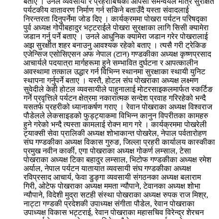
बताए । उनले व्यवसायी र प्रहरीबिचको आपसी समन्वयले मात्रै सुरक्षित
पर्यटकीय वातावरण निर्माण गर्न सकिने बताउँदै यस्ता संवादलाई
निरन्तरता दिनुपर्नेमा जोड दिए । कार्यक्रममा पोखरा पर्यटन परिषद्का
पुर्व अध्यक्ष गोपीबहादुर भट्टराईले पोखरा सुरक्षाका लागि सिसी क्यामेरा
जडान गर्नु पर्ने बताए । उनले आधुनिक क्यामेरा जडान गरेर पोखरालाई
अझ सुरक्षीत शहर बनाउनु आवश्यक रहेको बताए । त्यसै गरी ट्रेकिङ
एजेन्सिज एसोसिएसन अफ नेपाल (टान) गण्डकीका अध्यक्ष कृष्णप्रसाद
आचार्यले पदयात्रा मार्गहरूमा हुने सम्भावित दुर्घटना र आपत्कालीन
अवस्थामा तत्काल उद्धार गर्न विभिन्न स्थानमा सुरक्षाका स्थायी युनिट
स्थापना गर्नुपर्ने बताए । यस्तै, होटल संघ पोखराका अध्यक्ष लक्ष्मण
सुवेदीले केही होटल व्यवसायीले पाहुनालाई मोटरसाइकलमार्फत स्कर्टिङ
गर्ने प्रवृत्तिले पर्यटन क्षेत्रमा नकारात्मक सन्देश प्रवाह गरिरहेको भन्दै
यसतर्फ प्रहरीको ध्यानाकर्षण गराए । रेवान पोखराका अध्यक्ष विश्वराज
पौडेलले लेकसाइडको फुड्ट्याकमा विभिन्न कानुन विपरीतका कामहरु
हुने गरेको भन्दै त्यस्ता कामलाई रोक्न माग गरे । कार्यक्रममा पोखरेली
ट्याक्सी सेवा प्रालिकी अध्यक्ष शोभाकान्त पोखरेल, नेपाल पर्वतारोहण
संघ गण्डकीका अध्यक्ष विकास गुरुङ, जिल्ला प्रहरी कार्यालय कास्कीका
प्रमुख नवीन कार्की, एगा पोखराका अध्यक्ष गोकर्ण लम्साल, टेसा
पोखराका अध्यक्ष टिका बहादुर लम्साल, भिटोफ गण्डकीका अध्यक्ष रमेश
अर्याल, नेपाल पर्यटन यातायात व्यवसायी संघ गण्डकीका अध्यक्ष
रविप्रसाद आचार्य, फेवा डुङ्गा व्यवसायी संगठनका अध्यक्ष बलाराम
गिरी, ओटेफ पोखराका अध्यक्ष ममता न्यौपाने, टेवानका अध्यक्ष शोभा
न्यौपाने, विदेशी मुद्रा सटही संस्था पोखराका अध्यक्ष रुपक राज मिश्र,
नाट्टा गण्डकी प्रदेशकी उपाध्यक्ष संगीता पौडेल, रेवान पोखराका
उपाध्यक्ष विकास भट्टराई, रेवान पोखराका महासचिव विरेन्द्र शेरचन