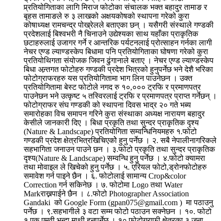
प्र्रतियोगिताका लागि मिराज फोटोका संचालक भक्त बहादुर तामाङ र
बृहस तामाङले रु ३ लाखको अक्षयकोषको स्थापना गरेको कुरा
कोषाध्यक्ष रामचन्द्र पोख्रेलले बताएका छन् । यसैगरी संस्थाले गण्डकी
प्रदेशलाई बिश्वभरी नै चिनाउने उद्येश्यका साथ यहाँका प्राकृतिक
छटाहरुलाई उजागर गर्ने र आन्तरिक पर्यटनलाई प्रोत्साहन गर्नका लागी
नेचर एण्ड ल्याण्डस्केप बिधामा पनि प्रतियोगिताका घोषणा गरेको कुरा
प्रतियोथिगता संयोजक जिवन ढुंगानाले बताए । नेचर एण्ड ल्याण्डस्केप
बिधा अन्र्तगत फोटोहरु गण्डकी प्रदेश भित्रको हुनुपर्नेछ भने देशै भरिका
फोटोग्राफरहरु यस प्रतियोगितामा भाग लिन पाउनेछन । उक्त
प्रतियोगितामा बेस्ट फोटोले नगद रु १०,००० ट्रफि र प्रमाणपत्र
पाउनेछन भने उत्कृष्ट ५ तस्विरलाई ट्रफि र प्रमाणपत्र प्राप्त गर्नेछन् ।
फोटोग्राफर संघ गण्डकी को स्थापना दिवस भाद्र २० गते भब्य
समारोहका विच समापन गरिने कुरा संस्थाका अध्यक्ष नारायण बहादुर
केसीले जानकारी दिए । बिधा प्रकृति तथा सुन्दर प्राकृतिक दृश्य
(Nature & Landscape) प्रतियोगिता सम्वन्धिनियमहरु १.फोटो
गण्डकी प्रदेश क्षेत्रभित्रखिचिएकोे हुनु पर्नेछ । २. सबै नेपालीनागरिकले
सहभागिता जनाउन पाउने छन । ३.फोटो प्रकृति तथा सुन्दर प्राकृतिक
दृश्य(Nature & Landscape) सम्वन्धि हुनु पर्नेछ । ४.फोटो क्यामरा
तथा मोवाइल ले खिचेको हुनु पर्नेछ । ५. एरियल फोटो,ड्रोनफोटोहरु
समावेश गर्न पाइने छैन । ६. फोटोलाई सामान्य Crop&color
Correction गर्न सकिनेछ । ७. फोटोमा Logo तथा Water
Markराख्नपाईने छैन । ८.फोटो Photographer Association
Gandaki को Google Form (gpan075@gmail.com ) मा पठाउनु
पर्नेछ । ९.सहभागीले ३ वटा सम्म फोटो पठाउन सक्नेछन । १०. फोटो
१ एक एमवी भन्दा माथी हुनुपर्नेछ । १०.फोटोग्राफी क्षेत्रका ३ जना