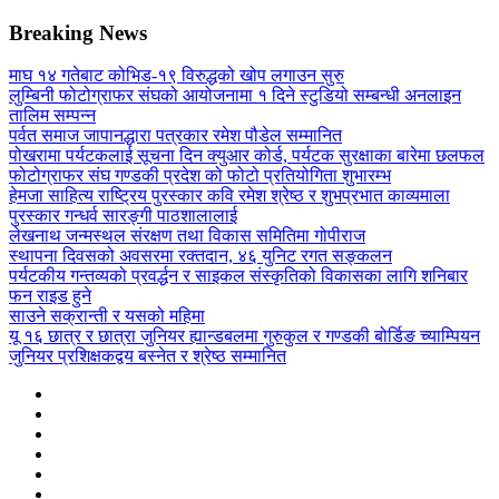
Breaking News
माघ १४ गतेबाट कोभिड-१९ विरुद्धको खोप लगाउन सुरु
लुम्बिनी फोटोग्राफर संघको आयोजनामा १ दिने स्टुडियो सम्बन्धी अनलाइन
तालिम सम्पन्न
पर्वत समाज जापानद्धारा पत्रकार रमेश पौडेल सम्मानित
पोखरामा पर्यटकलाई सूचना दिन क्युआर कोर्ड, पर्यटक सुरक्षाका बारेमा छलफल
फोटोग्राफर संघ गण्डकी प्रदेश को फोटो प्रतियोगिता शुभारम्भ
हेमजा साहित्य राष्ट्रिय पुरस्कार कवि रमेश श्रेष्ठ र शुभप्रभात काव्यमाला
पुरस्कार गन्धर्व सारङ्गी पाठशालालाई
लेखनाथ जन्मस्थल संरक्षण तथा विकास समितिमा गोपीराज
स्थापना दिवसको अवसरमा रक्तदान, ४६ युनिट रगत सङ्कलन
पर्यटकीय गन्तव्यको प्रवर्द्धन र साइकल संस्कृतिको विकासका लागि शनिबार
फन राइड हुने
साउने सक्रान्ती र यसको महिमा
यू १६ छात्र र छात्रा जुनियर ह्यान्डबलमा गुरुकुल र गण्डकी बोर्डिङ च्याम्पियन
जुनियर प्रशिक्षकद्वय बस्नेत र श्रेष्ठ सम्मानित