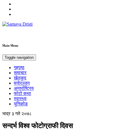
Samaya Dristi
Best News Site from Nepal
Main Menu
Toggle navigation
गृहपृष्ठ
समाचार
खेलकुद
मनोरञ्जन
अन्तर्राष्ट्रिय
फोटो कथा
स्वास्थ्य
युनिकोड
भाद्र ३ गते २०७८
सन्दर्भ विश्व फोटोग्राफी दिवस