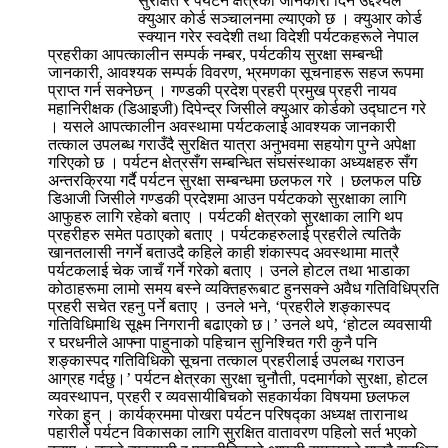
सुरक्षित र पर्यटन क्षेत्रको जानकारी दिने उद्देश्यले
क्युआर कोर्ड सञ्चालनमा ल्याएको छ । क्युआर कोर्ड
स्क्यान गरेर स्वदेशी तथा विदेशी पर्यटकहरूले नेपाल
प्रहरीका आपत्कालीन सम्पर्क नम्बर, पर्यटकीय सुरक्षा सम्बन्धी
जानकारी, आवश्यक सम्पर्क विवरण, भ्रमणका सूचनाहरू सहज रूपमा
प्राप्त गर्न सक्नेछन् । गण्डकी प्रदेश प्रहरी प्रमुख प्रहरी नायव
महानिरीक्षक (डिआइजी) दिपेन्द्र जिसीले क्युआर कोर्डको उद्घाटन गरे
। यसले आपत्कालीन अवस्थामा पर्यटकलाई आवश्यक जानकारी
तत्काल उपलब्ध गराउँदै सुरक्षित यात्रा अनुभवमा सहयोग पुग्ने अपेक्षा
गरिएको छ । पर्यटन क्षेत्रसँग सम्बन्धित संघसंस्थाका अध्यक्षहरु सँग
अन्तरक्रिया गर्दै पर्यटन सुरक्षा सम्बन्धमा छलफल गरे । छलफल पछि
डिआजी जिसीले गण्डकी प्रदेशमा आउन पर्यटकको सुरक्षाका लागि
आफुहरु लागि रहेको बताए । पर्यटकी क्षेत्रको सुरक्षाका लागि थप
प्रहरीहरु समेत पठाएको बताए । पर्यटकहरुलाई प्रहरीले त्यतिकै
खानतलासी नगर्ने बताउदै कहिले काही शंकास्पद अवस्थामा मात्रै
पर्यटकलाई चेक जाचँ गर्ने गरेको बताए । उनले होटल तथा भाडाका
कोठाहरूमा लामो समय बस्ने व्यक्तिहरूबाट हुनसक्ने अवैध गतिविधिप्रति
प्रहरी सचेत रहनु पर्ने बताए । उनले भने, ‘प्रहरीले शङ्कास्पद
गतिविधिमाथि सूक्ष्म निगरानी बढाएको छ।’ उनले थपे, ‘होटल व्यवसायी
र घरधनीले आफ्ना पाहुनाको पहिचान सुनिश्चित गरी कुनै पनि
शङ्कास्पद गतिविधिको सूचना तत्काल प्रहरीलाई उपलब्ध गराउन
आग्रह गर्दछु।’ पर्यटन क्षेत्रका सुरक्षा चुनौती, पदमार्गको सुरक्षा, होटल
व्यवस्थापन, प्रहरी र व्यवसायीबिचको सहकार्यका विषयमा छलफल
गरेका हुन् । कार्यक्रममा पोखरा पर्यटन परिषद्का अध्यक्ष तारानाथ
पहारीले पर्यटन विकासका लागि सुरक्षित वातावरण पहिलो सर्त भएको