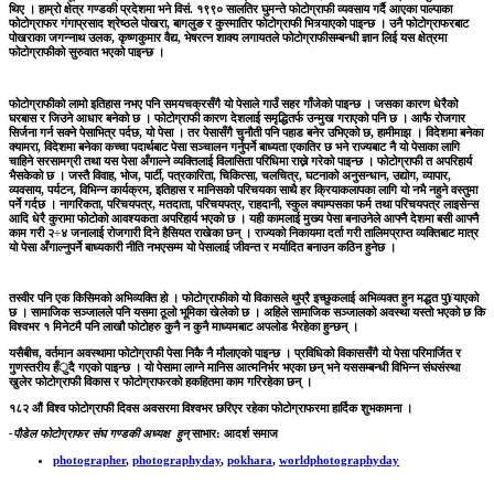
थिए । हाम्रो क्षेत्र गण्डकी प्रदेशमा भने विसं. १९९० सालतिर घुमन्ते फोटोग्राफी व्यवसाय गर्दै आएका पाल्पाका
फोटोग्राफर गंगाप्रसाद श्रेष्ठले पोखरा, बागलुङ र कुस्मातिर फोटोग्राफी भित्र्याएको पाइन्छ । उनै फोटोग्राफरबाट
पोखराका जगन्नाथ उलक, कृष्णकुमार वैद्य, भेषरत्न शाक्य लगायतले फोटोग्राफीसम्बन्धी ज्ञान लिई यस क्षेत्रमा
फोटोग्राफीको सुरुवात भएको पाइन्छ ।
फोटोग्राफीको लामो इतिहास नभए पनि समयचक्रसँगै यो पेसाले गाउँ सहर गाँजेको पाइन्छ । जसका कारण धेरैको
घरबास र जिउने आधार बनेको छ । फोटोग्राफी कारण देशलाई समृद्धितर्फ उन्मुख गराएको पनि छ । आफै रोजगार
सिर्जना गर्न सक्ने पेसाभित्र पर्दछ, यो पेसा । तर पेसासँगै चुनौती पनि पहाड बनेर उभिएको छ, हामीमाझ । विदेशमा बनेका
क्यामरा, विदेशमा बनेका कच्चा पदार्थबाट पेसा सञ्चालन गर्नुपर्ने बाध्यता एकातिर छ भने राज्यबाट नै यो पेसाका लागि
चाहिने सरसामग्री तथा यस पेसा अँगाल्ने व्यक्तिलाई विलासिता परिधिमा राख्ने गरेको पाइन्छ । फोटोग्राफी त अपरिहार्य
भैसकेको छ । जस्तै विवाह, भोज, पार्टी, पत्रकारिता, चिकित्सा, चलचित्र, घटनाको अनुसन्धान, उद्योग, व्यापार,
व्यवसाय, पर्यटन, विभिन्न कार्यक्रम, इतिहास र मानिसको परिचयका साथै हर क्रियाकलापका लागि यो नभै नहुने वस्तुमा
पर्ने गर्दछ । नागरिकता, परिचयपत्र, मतदाता, परिचयपत्र, राहदानी, स्कुल क्याम्पसका फर्म तथा परिचयपत्र लाइसेन्स
आदि धेरै कुरामा फोटोको आवश्यकता अपरिहार्य भएको छ । यही कामलाई मुख्य पेसा बनाउनेले आफ्नै देशमा बसी आफ्नै
काम गरी २÷४ जनालाई रोजगारी दिने हैसियत राखेका छन् । राज्यको निकायमा दर्ता गरी तालिमप्राप्त व्यक्तिबाट मात्र
यो पेसा अँगाल्नुपर्ने बाध्यकारी नीति नभएसम्म यो पेसालाई जीवन्त र मर्यादित बनाउन कठिन हुनेछ ।
तस्वीर पनि एक किसिमको अभिव्यक्ति हो । फोटोग्राफीको यो विकासले थुप्रै इच्छुकलाई अभिव्यक्त हुन मद्धत पु¥याएको
छ । सामाजिक सञ्जालले पनि यसमा ठूलो भूमिका खेलेको छ । अहिले सामाजिक सञ्जालको अवस्था यस्तो भएको छ कि
विश्वभर १ मिनेटमै पनि लाखौ फोटोहरु कुनै न कुनै माध्यमबाट अपलोड भैरहेका हुन्छन् ।
यसैबीच, वर्तमान अवस्थामा फोटोग्राफी पेसा निकै नै मौलाएको पाइन्छ । प्रविधिको विकाससँगै यो पेसा परिमार्जित र
गुणस्तरीय हँुदै गएको पाइन्छ । यो पेसामा लाग्ने मानिस आत्मनिर्भर भएका छन् भने यससम्बन्धी विभिन्न संघसंस्था
खुलेर फोटोग्राफी विकास र फोटोग्राफरको हकहितमा काम गरिरहेका छन् ।
१८२ औं विश्व फोटोग्राफी दिवस अवसरमा विश्वभर छरिएर रहेका फोटोग्राफरमा हार्दिक शुभकामना ।
-पाैडेल फोटोग्राफर संघ गण्डकी अध्यक्ष हुन्
साभार:
आदर्श समाज
photographer
,
photographyday
,
pokhara
,
worldphotographyday