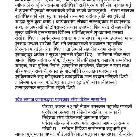
न्यौपानेले आधुनिक समयमा प्रविधिको सही प्रयोग गर्दै सेवा प्रवाह गर्नु
नै व्यवसायीहरूको सफलताको साँचो भएको बताउनुभयो। यस्ता खालका
प्रविधिहरुको सेवा मुलक कामले राज्य पक्ष र सेवाग्राहि पक्ष दुवैलाई
फाइदा गुग्ने कुरा बताए। कार्यक्रममा संघका सल्लाहकार माधवप्रसाद
पन्थ, नवलपरासी फोटोग्राफर संघका उपाध्यक्ष शिव भण्डारी महासचिव
सुरज चालिसे हरूलगायत विभिन्न अतिथिहरूले शुभकामना मन्तब्य
राखेका थिए । कार्यक्रममा स्वागत मन्तव्य संघका प्रथम उपाध्यक्ष माधव
प्रसाद पन्थले राखेका थिए भने कार्यक्रमको सञ्चालन महासचिव
त्रिभुवन पाण्डेले गरेका थिए । तालिमको सहजीकरणमा संयोजक
प्रेमबहादुर अर्याल र सुरज भुसालले रहेका थिए । तालिममा लोक सेवा
आयोग, शिक्षक सेवा आयोग, त्रिभुवन विश्वविद्यालय, वडासँग सम्बन्धित
फर्महरू, तथा पुलिस रिपोर्ट, ड्राइभिङ लाइसेन्स, बैंकहरू र श्रम तथा
परिचयपत्र सम्बन्धी अनलाईनबाट भरिने अनलाइन फारम तथा
प्रक्रियाबारे सहभागीहरूलाई व्यावहारिक ज्ञान प्रदान गरिएको थियो।
तालिममा ६५ जना फोटोग्राफर तथा स्टुडियो व्यवसायीहरूको
उत्साहजनक सहभागिता रहेको थियो।
पर्वत समाज जापानद्धारा पत्रकार रमेश पौडेल सम्मानित
पोखरा, साउन १२ गते नेपाल पत्रकार महासंघ गण्डकी
प्रदेशका अध्यक्ष एवं रेडियो बाराहीका कार्यकारी
निर्देशक रमेश पौडेललाई जापानमा रहेका
पर्वतबासीहरूको संस्था पर्वत समाज जापानले सम्मान
गरेको छ । ग्लोबल मिडिया सम्मेलनमा सहभागी हुन
जापान पुग्नुभएका अध्यक्ष पौडेलसँगै नेपाल पत्रकार महासंघका केन्द्रीय