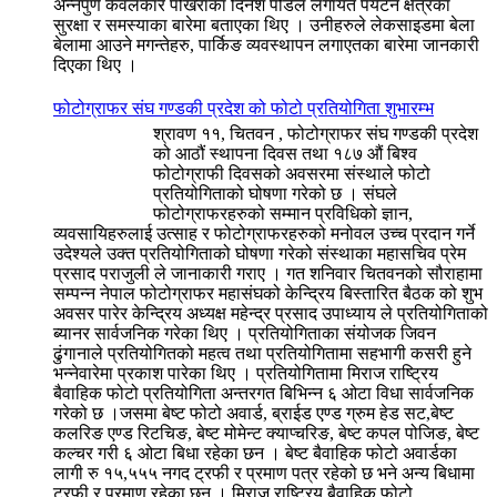
अन्नपुर्ण केवलकार पोखराका दिनेश पौडेल लगायत पर्यटन क्षेत्रका
सुरक्षा र समस्याका बारेमा बताएका थिए । उनीहरुले लेकसाइडमा बेला
बेलामा आउने मगन्तेहरु, पार्किङ व्यवस्थापन लगाएतका बारेमा जानकारी
दिएका थिए ।
फोटोग्राफर संघ गण्डकी प्रदेश को फोटो प्रतियोगिता शुभारम्भ
श्रावण ११, चितवन , फोटोग्राफर संघ गण्डकी प्रदेश
को आठौं स्थापना दिवस तथा १८७ औं बिश्व
फोटोग्राफी दिवसको अवसरमा संस्थाले फोटो
प्रतियोगिताको घोषणा गरेको छ । संघले
फोटोग्राफरहरुको सम्मान प्रविधिको ज्ञान,
व्यवसायिहरुलाई उत्साह र फोटोग्राफरहरुको मनोवल उच्च प्रदान गर्ने
उदेश्यले उक्त प्रतियोगिताको घोषणा गरेको संस्थाका महासचिव प्रेम
प्रसाद पराजुली ले जानाकारी गराए । गत शनिवार चितवनको सौराहामा
सम्पन्न नेपाल फोटोग्राफर महासंघको केन्द्रिय बिस्तारित बैठक को शुभ
अवसर पारेर केन्द्रिय अध्यक्ष महेन्द्र प्रसाद उपाध्याय ले प्रतियोगिताको
ब्यानर सार्वजनिक गरेका थिए । प्रतियोगिताका संयोजक जिवन
ढुंगानाले प्रतियोगितको महत्व तथा प्रतियोगितामा सहभागी कसरी हुने
भन्नेवारेमा प्रकाश पारेका थिए । प्रतियोगितामा मिराज राष्ट्रिय
बैवाहिक फोटो प्रतियोगिता अन्तरगत बिभिन्न ६ ओटा विधा सार्वजनिक
गरेको छ ।जसमा बेष्ट फोटो अवार्ड, ब्राईड एण्ड ग्रुम हेड सट,बेष्ट
कलरिङ एण्ड रिटचिङ, बेष्ट मोमेन्ट क्याप्चरिङ, बेष्ट कपल पोजिङ, बेष्ट
कल्चर गरी ६ ओटा बिधा रहेका छन । बेष्ट बैवाहिक फोटो अवार्डका
लागी रु १५,५५५ नगद ट्रफी र प्रमाण पत्र रहेको छ भने अन्य बिधामा
ट्रफी र प्रमाण रहेका छन् । मिराज राष्ट्रिय बैवाहिक फोटो