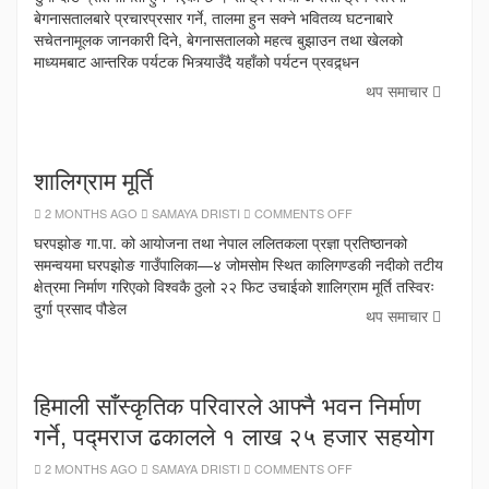
हुने
बेगनासतालबारे प्रचारप्रसार गर्ने, तालमा हुन सक्ने भवितव्य घटनाबारे
सचेतनामूलक जानकारी दिने, बेगनासतालको महत्व बुझाउन तथा खेलको
माध्यमबाट आन्तरिक पर्यटक भित्र्याउँदै यहाँको पर्यटन प्रवद्र्धन
थप समाचार
शालिग्राम मूर्ति
ON
2 MONTHS AGO
SAMAYA DRISTI
COMMENTS OFF
शालिग्राम
मूर्ति
घरपझोङ गा.पा. को आयोजना तथा नेपाल ललितकला प्रज्ञा प्रतिष्ठानको
समन्वयमा घरपझोङ गाउँपालिका—४ जोमसोम स्थित कालिगण्डकी नदीको तटीय
क्षेत्रमा निर्माण गरिएको विश्वकै ठुलो २२ फिट उचाईको शालिग्राम मूर्ति तस्विरः
दुर्गा प्रसाद पौडेल
थप समाचार
हिमाली साँस्कृतिक परिवारले आफ्नै भवन निर्माण
गर्ने, पद्मराज ढकालले १ लाख २५ हजार सहयोग
ON
2 MONTHS AGO
SAMAYA DRISTI
COMMENTS OFF
हिमाली