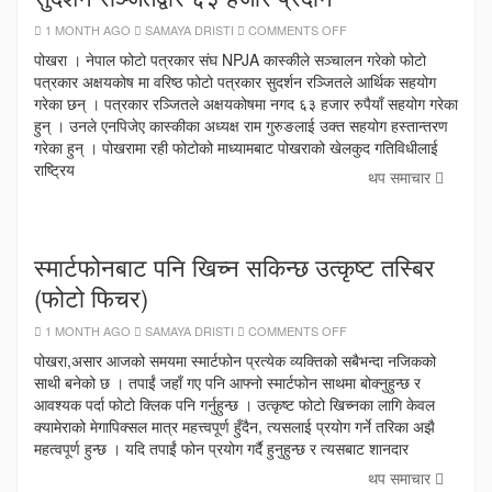
ON
1 MONTH AGO
SAMAYA DRISTI
COMMENTS OFF
फोटो
पत्रकार
पोखरा । नेपाल फोटो पत्रकार संघ NPJA कास्कीले सञ्चालन गरेको फोटो
अक्षयकोषमा
पत्रकार अक्षयकोष मा वरिष्ठ फोटो पत्रकार सुदर्शन रञ्जितले आर्थिक सहयोग
वरिष्ठ
फोटो
गरेका छन् । पत्रकार रञ्जितले अक्षयकोषमा नगद ६३ हजार रुपैयाँ सहयोग गरेका
पत्रकार
सुदर्शन
हुन् । उनले एनपिजेए कास्कीका अध्यक्ष राम गुरुङलाई उक्त सहयोग हस्तान्तरण
रञ्जितद्वार
गरेका हुन् । पोखरामा रही फोटोको माध्यामबाट पोखराको खेलकुद गतिविधीलाई
६३
हजार
राष्ट्रिय
प्रदान
थप समाचार
स्मार्टफोनबाट पनि खिच्न सकिन्छ उत्कृष्ट तस्बिर
(फोटो फिचर)
ON
1 MONTH AGO
SAMAYA DRISTI
COMMENTS OFF
स्मार्टफोनबाट
पनि
पोखरा,असार आजको समयमा स्मार्टफोन प्रत्येक व्यक्तिको सबैभन्दा नजिकको
खिच्न
साथी बनेको छ । तपाईं जहाँ गए पनि आफ्नो स्मार्टफोन साथमा बोक्नुहुन्छ र
सकिन्छ
उत्कृष्ट
आवश्यक पर्दा फोटो क्लिक पनि गर्नुहुन्छ । उत्कृष्ट फोटो खिच्नका लागि केवल
तस्बिर
(फोटो
क्यामेराको मेगापिक्सल मात्र महत्त्वपूर्ण हुँदैन, त्यसलाई प्रयोग गर्ने तरिका अझै
फिचर)
महत्वपूर्ण हुन्छ । यदि तपाईं फोन प्रयोग गर्दै हुनुहुन्छ र त्यसबाट शानदार
थप समाचार