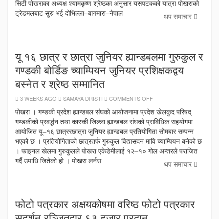
सिटी पोखराका अध्यक्ष श्यामकृष्ण श्रेष्ठका अनुसार यसपटकको यात्रा पोखराको
शनिबार
फन
ट्रेडमलबाट सुरु भई दोभिल्ला–बागमारा–नेपाल
राइड
थप समाचार
हुने
यू १६ छात्र र छात्रा जुनियर ह्यान्डबलमा गुरुकुल र
गण्डकी बोर्डिङ च्याम्पियन जुनियर प्रशिक्षकद्वय
बस्नेत र श्रेष्ठ सम्मानित
ON
3 WEEKS AGO
SAMAYA DRISTI
COMMENTS OFF
यू
१६
पोखरा । गण्डकी प्रदेश ह्यान्डबल संघको आयोजनामा प्रदेश खेलकुद परिषद्
छात्र
गण्डकीको प्रवर्द्धन तथा कास्की जिल्ला ह्यान्डबल संघको प्राविधिक सहयोगमा
र
छात्रा
आयोजित यू–१६ छात्ररछात्रा जुनियर ह्यान्डबल प्रतियोगिता सोमबार सम्पन्न
जुनियर
ह्यान्डबलमा
भएको छ । प्रतियोगिताको छात्रतर्फ गुरुकुल विद्यासदन मावि च्याम्पियन बनेको छ
गुरुकुल
। फाइनल खेलमा गुरुकुलले पोखरा एकेडेमीलाई १२–१० गोल अन्तरले पराजित
र
गण्डकी
गर्दै उपाधि जितेको हो । पोखरा लर्नस
बोर्डिङ
थप समाचार
च्याम्पियन
जुनियर
प्रशिक्षकद्वय
बस्नेत
र
श्रेष्ठ
फोटो पत्रकार अक्षयकोषमा वरिष्ठ फोटो पत्रकार
सम्मानित
सुदर्शन रञ्जितद्वार ६३ हजार प्रदान