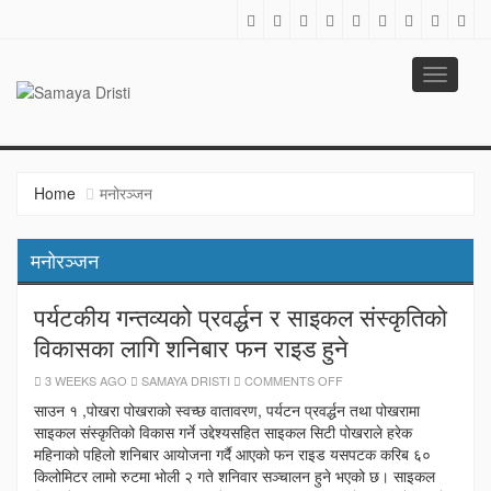
Toggle
navigati
SAMAYA DRISTI
Best News Site from Nepal
Home
मनोरञ्जन
मनोरञ्जन
पर्यटकीय गन्तव्यको प्रवर्द्धन र साइकल संस्कृतिको
विकासका लागि शनिबार फन राइड हुने
ON
3 WEEKS AGO
SAMAYA DRISTI
COMMENTS OFF
पर्यटकीय
गन्तव्यको
साउन १ ,पोखरा पोखराको स्वच्छ वातावरण, पर्यटन प्रवर्द्धन तथा पोखरामा
प्रवर्द्धन
साइकल संस्कृतिको विकास गर्ने उद्देश्यसहित साइकल सिटी पोखराले हरेक
र
साइकल
महिनाको पहिलो शनिबार आयोजना गर्दै आएको फन राइड यसपटक करिब ६०
संस्कृतिको
विकासका
किलोमिटर लामो रुटमा भोली २ गते शनिवार सञ्चालन हुने भएको छ। साइकल
लागि