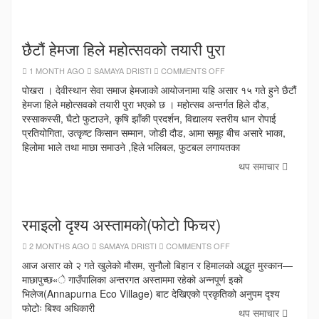
छैटौं हेमजा हिले महोत्सवको तयारी पुरा
ON
1 MONTH AGO
SAMAYA DRISTI
COMMENTS OFF
छैटौं
हेमजा
पोखरा । देवीस्थान सेवा समाज हेमजाको आयोजनामा यहि असार १५ गते हुने छैटौं
हिले
हेमजा हिले महोत्सवको तयारी पुरा भएको छ । महोत्सव अन्तर्गत हिले दौड,
महोत्सवको
तयारी
रस्साकस्सी, घैटो फुटाउने, कृषि झाँकी प्रदर्शन, विद्यालय स्तरीय धान रोपाई
पुरा
प्रतियोगिता, उत्कृष्ट किसान सम्मान, जोडी दौड, आमा समूह बीच असारे भाका,
हिलोमा भाले तथा माछा समाउने ,हिले भलिबल, फुटबल लगायतका
थप समाचार
रमाइलो दृश्य अस्तामको(फोटो फिचर)
ON
2 MONTHS AGO
SAMAYA DRISTI
COMMENTS OFF
रमाइलो
दृश्य
आज असार को २ गते खुलेको मौसम, सुनौलो बिहान र हिमालको अद्भुत मुस्कान—
अस्तामको(फोटो
माछापुच्छ«े गाउँपालिका अन्तरगत अस्ताममा रहेको अन्नपूर्ण इको
फिचर)
भिलेज(Annapurna Eco Village) बाट देखिएको प्रकृतिको अनुपम दृश्य
फोटोः बिश्व अधिकारी
थप समाचार