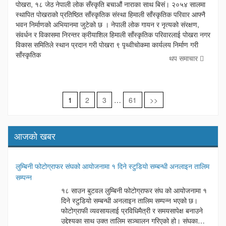
साँस्कृतिक
पोखरा, १८ जेठ नेपाली लोक सँस्कृति बचाऔं नाराका साथ बिसं। २०५४ सालमा
परिवारले
स्थापित पोखराको प्रतिष्ठित साँस्कृतिक संस्था हिमाली साँस्कृतिक परिवार आफ्नै
आफ्नै
भवन
भवन निर्माणको अभियानमा जुटेको छ । नेपाली लोक गायन र नृत्यको संरक्षण,
निर्माण
गर्ने,
संवर्धन र विकासमा निरन्तर क्रीयाशिल हिमाली साँस्कृतिक परिवारलाई पोखरा नगर
पद्मराज
विकास समितिले स्थान प्रदान गरी पोखरा ९ पृथ्वीचोकमा कार्यलय निर्माण गरी
ढकालले
१
साँस्कृतिक
लाख
थप समाचार
२५
हजार
सहयोग
Posts
1
2
3
…
61
>>
navigation
आजको खबर
लुम्बिनी फोटोग्राफर संघको आयोजनामा १ दिने स्टुडियो सम्बन्धी अनलाइन तालिम
सम्पन्न
१८ साउन बुटवल लुम्बिनी फोटोग्राफर संघ को आयोजनामा १
दिने स्टुडियो सम्बन्धी अनलाइन तालिम सम्पन्न भएको छ।
फोटोग्राफी व्यवसायलाई प्रविधिमैत्री र समयसापेक्ष बनाउने
उद्देश्यका साथ उक्त तालिम सञ्चालन गरिएको हो। संघका