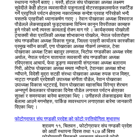
स्थापना गर्नुपर्ने बताए । यस्तै, होटल संघ पोखराका अध्यक्ष लक्ष्मण
सुवेदीले केही होटल व्यवसायीले पाहुनालाई मोटरसाइकलमार्फत स्कर्टिङ
गर्ने प्रवृत्तिले पर्यटन क्षेत्रमा नकारात्मक सन्देश प्रवाह गरिरहेको भन्दै
यसतर्फ प्रहरीको ध्यानाकर्षण गराए । रेवान पोखराका अध्यक्ष विश्वराज
पौडेलले लेकसाइडको फुड्ट्याकमा विभिन्न कानुन विपरीतका कामहरु
हुने गरेको भन्दै त्यस्ता कामलाई रोक्न माग गरे । कार्यक्रममा पोखरेली
ट्याक्सी सेवा प्रालिकी अध्यक्ष शोभाकान्त पोखरेल, नेपाल पर्वतारोहण
संघ गण्डकीका अध्यक्ष विकास गुरुङ, जिल्ला प्रहरी कार्यालय कास्कीका
प्रमुख नवीन कार्की, एगा पोखराका अध्यक्ष गोकर्ण लम्साल, टेसा
पोखराका अध्यक्ष टिका बहादुर लम्साल, भिटोफ गण्डकीका अध्यक्ष रमेश
अर्याल, नेपाल पर्यटन यातायात व्यवसायी संघ गण्डकीका अध्यक्ष
रविप्रसाद आचार्य, फेवा डुङ्गा व्यवसायी संगठनका अध्यक्ष बलाराम
गिरी, ओटेफ पोखराका अध्यक्ष ममता न्यौपाने, टेवानका अध्यक्ष शोभा
न्यौपाने, विदेशी मुद्रा सटही संस्था पोखराका अध्यक्ष रुपक राज मिश्र,
नाट्टा गण्डकी प्रदेशकी उपाध्यक्ष संगीता पौडेल, रेवान पोखराका
उपाध्यक्ष विकास भट्टराई, रेवान पोखराका महासचिव विरेन्द्र शेरचन
अन्नपुर्ण केवलकार पोखराका दिनेश पौडेल लगायत पर्यटन क्षेत्रका
सुरक्षा र समस्याका बारेमा बताएका थिए । उनीहरुले लेकसाइडमा बेला
बेलामा आउने मगन्तेहरु, पार्किङ व्यवस्थापन लगाएतका बारेमा जानकारी
दिएका थिए ।
फोटोग्राफर संघ गण्डकी प्रदेश को फोटो प्रतियोगिता शुभारम्भ
श्रावण ११, चितवन , फोटोग्राफर संघ गण्डकी प्रदेश
को आठौं स्थापना दिवस तथा १८७ औं बिश्व
फोटोग्राफी दिवसको अवसरमा संस्थाले फोटो