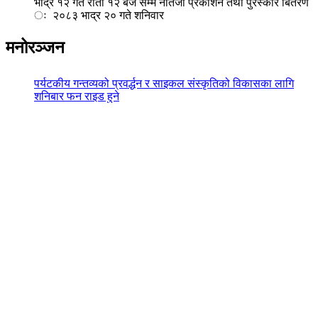
भाद्र १२ गते राती १२ बजे सम्म नतिजा प्रकाशन तथा पुरस्कार बितरण
ः २०८३ भाद्र २० गते शनिवार
मनोरञ्जन
पर्यटकीय गन्तव्यको प्रवर्द्धन र साइकल संस्कृतिको विकासका लागि
शनिबार फन राइड हुने