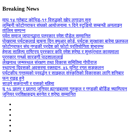
Breaking News
माघ १४ गतेबाट कोभिड-१९ विरुद्धको खोप लगाउन सुरु
लुम्बिनी फोटोग्राफर संघको आयोजनामा १ दिने स्टुडियो सम्बन्धी अनलाइन
तालिम सम्पन्न
पर्वत समाज जापानद्धारा पत्रकार रमेश पौडेल सम्मानित
पोखरामा पर्यटकलाई सूचना दिन क्युआर कोर्ड, पर्यटक सुरक्षाका बारेमा छलफल
फोटोग्राफर संघ गण्डकी प्रदेश को फोटो प्रतियोगिता शुभारम्भ
हेमजा साहित्य राष्ट्रिय पुरस्कार कवि रमेश श्रेष्ठ र शुभप्रभात काव्यमाला
पुरस्कार गन्धर्व सारङ्गी पाठशालालाई
लेखनाथ जन्मस्थल संरक्षण तथा विकास समितिमा गोपीराज
स्थापना दिवसको अवसरमा रक्तदान, ४६ युनिट रगत सङ्कलन
पर्यटकीय गन्तव्यको प्रवर्द्धन र साइकल संस्कृतिको विकासका लागि शनिबार
फन राइड हुने
साउने सक्रान्ती र यसको महिमा
यू १६ छात्र र छात्रा जुनियर ह्यान्डबलमा गुरुकुल र गण्डकी बोर्डिङ च्याम्पियन
जुनियर प्रशिक्षकद्वय बस्नेत र श्रेष्ठ सम्मानित