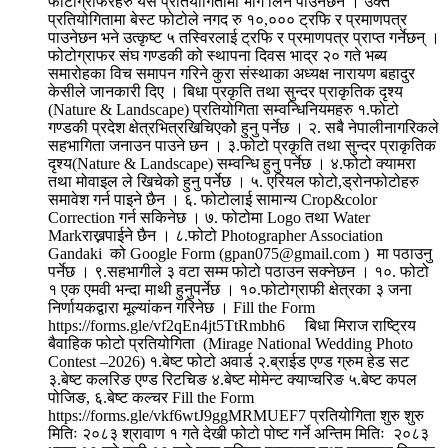
फोटोग्राफरहरु यस प्रतियोगितामा भाग लिन पाउनेछन । उक्त
प्रतियोगितामा बेस्ट फोटोले नगद रु १०,००० ट्रफि र प्रमाणपत्र
पाउनेछन भने उत्कृष्ट ५ तस्विरलाई ट्रफि र प्रमाणपत्र प्राप्त गर्नेछन् ।
फोटोग्राफर संघ गण्डकी को स्थापना दिवस भाद्र २० गते भब्य
समारोहका विच समापन गरिने कुरा संस्थाका अध्यक्ष नारायण बहादुर
केसीले जानकारी दिए । बिधा प्रकृति तथा सुन्दर प्राकृतिक दृश्य
(Nature & Landscape) प्रतियोगिता सम्वन्धिनियमहरु १.फोटो
गण्डकी प्रदेश क्षेत्रभित्रखिचिएकोे हुनु पर्नेछ । २. सबै नेपालीनागरिकले
सहभागिता जनाउन पाउने छन । ३.फोटो प्रकृति तथा सुन्दर प्राकृतिक
दृश्य(Nature & Landscape) सम्वन्धि हुनु पर्नेछ । ४.फोटो क्यामरा
तथा मोवाइल ले खिचेको हुनु पर्नेछ । ५. एरियल फोटो,ड्रोनफोटोहरु
समावेश गर्न पाइने छैन । ६. फोटोलाई सामान्य Crop&color
Correction गर्न सकिनेछ । ७. फोटोमा Logo तथा Water
Markराख्नपाईने छैन । ८.फोटो Photographer Association
Gandaki को Google Form (gpan075@gmail.com ) मा पठाउनु
पर्नेछ । ९.सहभागीले ३ वटा सम्म फोटो पठाउन सक्नेछन । १०. फोटो
१ एक एमवी भन्दा माथी हुनुपर्नेछ । १०.फोटोग्राफी क्षेत्रका ३ जना
निर्णायकद्वारा मूल्यांकन गरिनेछ । Fill the Form
https://forms.gle/vf2qEn4jt5TtRmbh6 बिधा मिराज राष्ट्रिय
बैवाहिक फोटो प्रतियोगिता (Mirage National Wedding Photo
Contest –2026) १.बेष्ट फोटो अवार्ड २.ब्राईड एण्ड ग्रुम हेड सट
३.बेष्ट कलरिङ एण्ड रिटचिङ ४.बेष्ट मोमेन्ट क्याप्चरिङ ५.बेष्ट कपल
पोजिङ, ६.बेष्ट कल्चर Fill the Form
https://forms.gle/vkf6wtJ9ggMRMUEF7 प्रतियोगिता शुरु शुरु
मितिः २०८३ श्रावाण १ गते देखी फोटो पोष्ट गर्ने अन्तिम मितिः २०८३