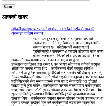
आजको खबर
लुम्बिनी फोटोग्राफर संघको आयोजनामा १ दिने स्टुडियो सम्बन्धी
अनलाइन तालिम सम्पन्न
१८ साउन बुटवल लुम्बिनी फोटोग्राफर संघ को
आयोजनामा १ दिने स्टुडियो सम्बन्धी अनलाइन तालिम
सम्पन्न भएको छ। फोटोग्राफी व्यवसायलाई
प्रविधिमैत्री र समयसापेक्ष बनाउने उद्देश्यका साथ उक्त
तालिम सञ्चालन गरिएको हो। संघका अध्यक्ष दिनेश
अर्यालको अध्यक्षतामा सम्पन्न उक्त कार्यक्रममा बुटवल
उपमहानगरपालिका वडा नम्बर ६ का अध्यक्ष लोकनाथ न्यौपाने प्रमुख
अतिथिका रूपमा रहेका थिए। कार्यक्रममा बोल्दै प्रमुख अतिथि
न्यौपानेले आधुनिक समयमा प्रविधिको सही प्रयोग गर्दै सेवा प्रवाह गर्नु
नै व्यवसायीहरूको सफलताको साँचो भएको बताउनुभयो। यस्ता खालका
प्रविधिहरुको सेवा मुलक कामले राज्य पक्ष र सेवाग्राहि पक्ष दुवैलाई
फाइदा गुग्ने कुरा बताए। कार्यक्रममा संघका सल्लाहकार माधवप्रसाद
पन्थ, नवलपरासी फोटोग्राफर संघका उपाध्यक्ष शिव भण्डारी महासचिव
सुरज चालिसे हरूलगायत विभिन्न अतिथिहरूले शुभकामना मन्तब्य
राखेका थिए । कार्यक्रममा स्वागत मन्तव्य संघका प्रथम उपाध्यक्ष माधव
प्रसाद पन्थले राखेका थिए भने कार्यक्रमको सञ्चालन महासचिव