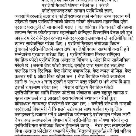
प्रतियोगिताको घोषणा गरेको छ । संघले
फोटोग्राफरहरुको सम्मान प्रविधिको ज्ञान,
व्यवसायिहरुलाई उत्साह र फोटोग्राफरहरुको मनोवल उच्च प्रदान गर्ने
उदेश्यले उक्त प्रतियोगिताको घोषणा गरेको संस्थाका महासचिव प्रेम
प्रसाद पराजुली ले जानाकारी गराए । गत शनिवार चितवनको सौराहामा
सम्पन्न नेपाल फोटोग्राफर महासंघको केन्द्रिय बिस्तारित बैठक को शुभ
अवसर पारेर केन्द्रिय अध्यक्ष महेन्द्र प्रसाद उपाध्याय ले प्रतियोगिताको
ब्यानर सार्वजनिक गरेका थिए । प्रतियोगिताका संयोजक जिवन
ढुंगानाले प्रतियोगितको महत्व तथा प्रतियोगितामा सहभागी कसरी हुने
भन्नेवारेमा प्रकाश पारेका थिए । प्रतियोगितामा मिराज राष्ट्रिय
बैवाहिक फोटो प्रतियोगिता अन्तरगत बिभिन्न ६ ओटा विधा सार्वजनिक
गरेको छ ।जसमा बेष्ट फोटो अवार्ड, ब्राईड एण्ड ग्रुम हेड सट,बेष्ट
कलरिङ एण्ड रिटचिङ, बेष्ट मोमेन्ट क्याप्चरिङ, बेष्ट कपल पोजिङ, बेष्ट
कल्चर गरी ६ ओटा बिधा रहेका छन । बेष्ट बैवाहिक फोटो अवार्डका
लागी रु १५,५५५ नगद ट्रफी र प्रमाण पत्र रहेको छ भने अन्य बिधामा
ट्रफी र प्रमाण रहेका छन् । मिराज राष्ट्रिय बैवाहिक फोटो
प्र्रतियोगिताका लागि मिराज फोटोका संचालक भक्त बहादुर तामाङ र
बृहस तामाङले रु ३ लाखको अक्षयकोषको स्थापना गरेको कुरा
कोषाध्यक्ष रामचन्द्र पोख्रेलले बताएका छन् । यसैगरी संस्थाले गण्डकी
प्रदेशलाई बिश्वभरी नै चिनाउने उद्येश्यका साथ यहाँका प्राकृतिक
छटाहरुलाई उजागर गर्ने र आन्तरिक पर्यटनलाई प्रोत्साहन गर्नका लागी
नेचर एण्ड ल्याण्डस्केप बिधामा पनि प्रतियोगिताका घोषणा गरेको कुरा
प्रतियोथिगता संयोजक जिवन ढुंगानाले बताए । नेचर एण्ड ल्याण्डस्केप
बिधा अन्र्तगत फोटोहरु गण्डकी प्रदेश भित्रको हुनुपर्नेछ भने देशै भरिका