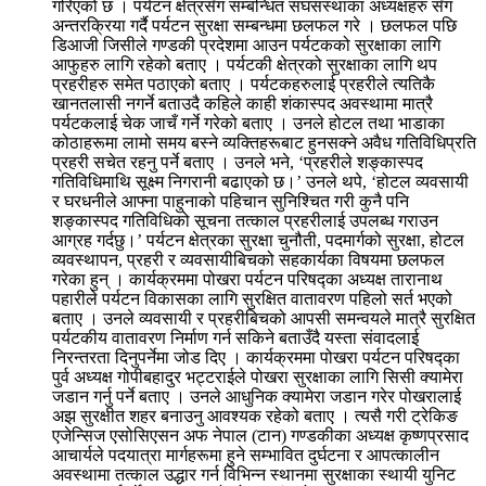
गरिएको छ । पर्यटन क्षेत्रसँग सम्बन्धित संघसंस्थाका अध्यक्षहरु सँग
अन्तरक्रिया गर्दै पर्यटन सुरक्षा सम्बन्धमा छलफल गरे । छलफल पछि
डिआजी जिसीले गण्डकी प्रदेशमा आउन पर्यटकको सुरक्षाका लागि
आफुहरु लागि रहेको बताए । पर्यटकी क्षेत्रको सुरक्षाका लागि थप
प्रहरीहरु समेत पठाएको बताए । पर्यटकहरुलाई प्रहरीले त्यतिकै
खानतलासी नगर्ने बताउदै कहिले काही शंकास्पद अवस्थामा मात्रै
पर्यटकलाई चेक जाचँ गर्ने गरेको बताए । उनले होटल तथा भाडाका
कोठाहरूमा लामो समय बस्ने व्यक्तिहरूबाट हुनसक्ने अवैध गतिविधिप्रति
प्रहरी सचेत रहनु पर्ने बताए । उनले भने, ‘प्रहरीले शङ्कास्पद
गतिविधिमाथि सूक्ष्म निगरानी बढाएको छ।’ उनले थपे, ‘होटल व्यवसायी
र घरधनीले आफ्ना पाहुनाको पहिचान सुनिश्चित गरी कुनै पनि
शङ्कास्पद गतिविधिको सूचना तत्काल प्रहरीलाई उपलब्ध गराउन
आग्रह गर्दछु।’ पर्यटन क्षेत्रका सुरक्षा चुनौती, पदमार्गको सुरक्षा, होटल
व्यवस्थापन, प्रहरी र व्यवसायीबिचको सहकार्यका विषयमा छलफल
गरेका हुन् । कार्यक्रममा पोखरा पर्यटन परिषद्का अध्यक्ष तारानाथ
पहारीले पर्यटन विकासका लागि सुरक्षित वातावरण पहिलो सर्त भएको
बताए । उनले व्यवसायी र प्रहरीबिचको आपसी समन्वयले मात्रै सुरक्षित
पर्यटकीय वातावरण निर्माण गर्न सकिने बताउँदै यस्ता संवादलाई
निरन्तरता दिनुपर्नेमा जोड दिए । कार्यक्रममा पोखरा पर्यटन परिषद्का
पुर्व अध्यक्ष गोपीबहादुर भट्टराईले पोखरा सुरक्षाका लागि सिसी क्यामेरा
जडान गर्नु पर्ने बताए । उनले आधुनिक क्यामेरा जडान गरेर पोखरालाई
अझ सुरक्षीत शहर बनाउनु आवश्यक रहेको बताए । त्यसै गरी ट्रेकिङ
एजेन्सिज एसोसिएसन अफ नेपाल (टान) गण्डकीका अध्यक्ष कृष्णप्रसाद
आचार्यले पदयात्रा मार्गहरूमा हुने सम्भावित दुर्घटना र आपत्कालीन
अवस्थामा तत्काल उद्धार गर्न विभिन्न स्थानमा सुरक्षाका स्थायी युनिट