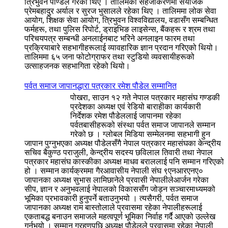
त्रिभुवन पाण्डेले गरेका थिए । तालिमको सहजीकरणमा संयोजक
प्रेमबहादुर अर्याल र सुरज भुसालले रहेका थिए । तालिममा लोक सेवा
आयोग, शिक्षक सेवा आयोग, त्रिभुवन विश्वविद्यालय, वडासँग सम्बन्धित
फर्महरू, तथा पुलिस रिपोर्ट, ड्राइभिङ लाइसेन्स, बैंकहरू र श्रम तथा
परिचयपत्र सम्बन्धी अनलाईनबाट भरिने अनलाइन फारम तथा
प्रक्रियाबारे सहभागीहरूलाई व्यावहारिक ज्ञान प्रदान गरिएको थियो।
तालिममा ६५ जना फोटोग्राफर तथा स्टुडियो व्यवसायीहरूको
उत्साहजनक सहभागिता रहेको थियो।
पर्वत समाज जापानद्धारा पत्रकार रमेश पौडेल सम्मानित
पोखरा, साउन १२ गते नेपाल पत्रकार महासंघ गण्डकी
प्रदेशका अध्यक्ष एवं रेडियो बाराहीका कार्यकारी
निर्देशक रमेश पौडेललाई जापानमा रहेका
पर्वतबासीहरूको संस्था पर्वत समाज जापानले सम्मान
गरेको छ । ग्लोबल मिडिया सम्मेलनमा सहभागी हुन
जापान पुग्नुभएका अध्यक्ष पौडेलसँगै नेपाल पत्रकार महासंघका केन्द्रीय
सचिव बैकुण्ठ पराजुली, केन्द्रीय सदस्य छविलाल तिवारी तथा नेपाल
पत्रकार महासंघ कास्कीका अध्यक्ष माधव बराललाई पनि सम्मान गरिएको
हो । सम्मान कार्यक्रममा गैरआवासीय नेपाली संघ ९एनआरएनए०
जापानका अध्यक्ष सुभास लामिछानेले प्रवासी नेपालीलेआर्जन गरेका
सीप, ज्ञान र अनुभवलाई नेपालको विकाससँग जोड्न सञ्चारमाध्यमको
भूमिका प्रभावकारी हुनुपर्ने बताउनुभयो । त्यसैगरी, पर्वत समाज
जापानका अध्यक्ष राम बास्तोलाले प्रवासमा रहेका नेपालीहरूलाई
एकताबद्ध बनाउन समाजले महत्वपूर्ण भूमिका निर्वाह गर्दै आएको उल्लेख
गर्नुभयो । सम्मान ग्रहणपछि अध्यक्ष पौडेलले प्रवासमा रहेका नेपाली