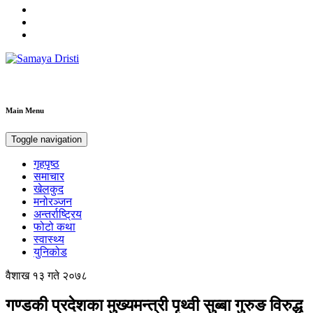
Samaya Dristi
Best News Site from Nepal
Main Menu
Toggle navigation
गृहपृष्ठ
समाचार
खेलकुद
मनोरञ्जन
अन्तर्राष्ट्रिय
फोटो कथा
स्वास्थ्य
युनिकोड
वैशाख १३ गते २०७८
गण्डकी प्रदेशका मुख्यमन्त्री पृथ्वी सुब्बा गुरुङ विरुद्ध