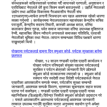
संस्थाहरूको सक्रियताको प्रशंसा गर्दै जापानको प्रणाली, अनुशासन र
प्रविधिबाट नेपालले धेरै कुरा सिक्न सक्ने बताउनुभयो । उहाँले नेपालको
उद्योग तथा आर्थिक विकासमा गैरआवासीय नेपाली संघ
९एनआरएनए०मार्फत लगानी भित्र्याउन थप पहल आवश्यक रहेको धारणा
व्यक्त गर्नुभयो । कार्यक्रममा नेपालपत्रकार महासंघका केन्द्रीय सचिव
पराजुली, केन्द्रीय सदस्य तिवारी, कास्की अध्यक्ष बराल, वरिष्ठ
कलाकार ईश्वर गुरुङ, पर्वत समाज जापानका वरिष्ठ उपाध्यक्ष मुक्तिराज
रेग्मी, महासचिव जीवन न्यौपाने लगायतले समाजका गतिविधि, प्रवासी
नेपालीको भूमिका तथा नेपाल–जापान सम्बन्धका विविध पक्षबारे धारणा
राख्नुभएको थियो ।
पोखरामा पर्यटकलाई सूचना दिन क्युआर कोर्ड, पर्यटक सुरक्षाका बारेमा
छलफल
पोखरा, १२ साउन गण्डकी प्रदेश प्रहरी कार्यालय र
पोखरा पर्यटन परिषद्को संयुक्त पहलमा पर्यटकलाई
सुरक्षित र पर्यटन क्षेत्रको जानकारी दिने उद्देश्यले
क्युआर कोर्ड सञ्चालनमा ल्याएको छ । क्युआर कोर्ड
स्क्यान गरेर स्वदेशी तथा विदेशी पर्यटकहरूले नेपाल
प्रहरीका आपत्कालीन सम्पर्क नम्बर, पर्यटकीय सुरक्षा सम्बन्धी
जानकारी, आवश्यक सम्पर्क विवरण, भ्रमणका सूचनाहरू सहज रूपमा
प्राप्त गर्न सक्नेछन् । गण्डकी प्रदेश प्रहरी प्रमुख प्रहरी नायव
महानिरीक्षक (डिआइजी) दिपेन्द्र जिसीले क्युआर कोर्डको उद्घाटन गरे
। यसले आपत्कालीन अवस्थामा पर्यटकलाई आवश्यक जानकारी
तत्काल उपलब्ध गराउँदै सुरक्षित यात्रा अनुभवमा सहयोग पुग्ने अपेक्षा