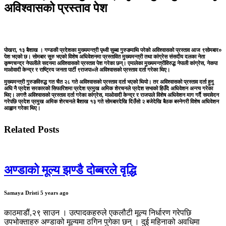
अविश्वासको प्रस्ताव पेश
पोखरा, १३ बैशाख । गण्डकी प्रदेशका मुख्यमन्त्री पृथ्वी सुब्बा गुरुङमाथि परेको अविश्वासको प्रस्ताव आज ९सोमबार०
पेश भएको छ। सोमबार सुरु भएको विशेष अधिवेशनमा प्रस्तावित मुख्यमन्त्री तथा कांग्रेस संसदीय दलका नेता
कृष्णचन्द्र नेपालीले सदनमा अविश्वासको प्रस्ताव पेश गरेका छन्। एमालेका मुख्यमन्त्रीविरुद्ध नेपाली कांग्रेस, नेकपा
माओवादी केन्द्र र राष्ट्रिय जनता पार्टी ९राजपा०ले अविश्वासको प्रस्ताव दर्ता गरेका थिए।
मुख्यमन्त्री गुरुङविरुद्ध गत चैत २८ गते अविश्वासको प्रस्ताव दर्ता भएको थियो। तर अविश्वासको प्रस्ताव दर्ता हुनु
अघि नै प्रदेश सरकारको सिफारिशमा प्रदेश प्रमुख अमिक शेरचनले प्रदेश सभाको हिउँदे अधिवेशन अन्त्य गरेका
थिए। लगत्तै अविश्वासको प्रस्ताव दर्ता गरेका कांग्रेस, माओवादी केन्द्र र राजपाले विशेष अधिवेशन माग गर्दै समावेदन
गरेपछि प्रदेश प्रमुख अमिक शेरचनले बैशाख १३ गते सोमबारदेखि दिउँसो २ बजेदेखि बैठक बस्नेगरी विशेष अधिवेशन
आह्वान गरेका थिए।
Related Posts
अण्डाको मूल्य झण्डै दोब्बरले वृद्धि
Samaya Dristi
5 years ago
काठमाडौं,२९ साउन । उत्पादकहरुले एकलौटी मूल्य निर्धारण गरेपछि
उपभोक्ताहरु अण्डाको मूल्यमा ठगिन पुगेका छन् । दुई महिनाको अवधिमा