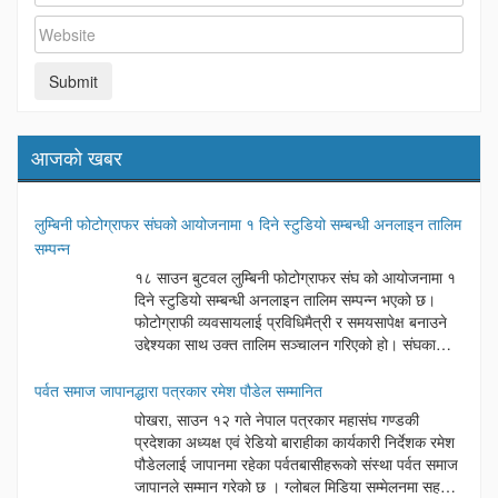
आजको खबर
लुम्बिनी फोटोग्राफर संघको आयोजनामा १ दिने स्टुडियो सम्बन्धी अनलाइन तालिम
सम्पन्न
१८ साउन बुटवल लुम्बिनी फोटोग्राफर संघ को आयोजनामा १
दिने स्टुडियो सम्बन्धी अनलाइन तालिम सम्पन्न भएको छ।
फोटोग्राफी व्यवसायलाई प्रविधिमैत्री र समयसापेक्ष बनाउने
उद्देश्यका साथ उक्त तालिम सञ्चालन गरिएको हो। संघका
अध्यक्ष दिनेश अर्यालको अध्यक्षतामा सम्पन्न उक्त कार्यक्रममा
बुटवल उपमहानगरपालिका वडा नम्बर ६ का अध्यक्ष लोकनाथ न्यौपाने प्रमुख
पर्वत समाज जापानद्धारा पत्रकार रमेश पौडेल सम्मानित
अतिथिका रूपमा रहेका थिए। कार्यक्रममा बोल्दै प्रमुख अतिथि न्यौपानेले आधुनिक
पोखरा, साउन १२ गते नेपाल पत्रकार महासंघ गण्डकी
समयमा प्रविधिको सही प्रयोग गर्दै सेवा प्रवाह गर्नु नै व्यवसायीहरूको सफलताको
प्रदेशका अध्यक्ष एवं रेडियो बाराहीका कार्यकारी निर्देशक रमेश
साँचो भएको बताउनुभयो। यस्ता खालका प्रविधिहरुको सेवा मुलक कामले राज्य
पौडेललाई जापानमा रहेका पर्वतबासीहरूको संस्था पर्वत समाज
पक्ष र सेवाग्राहि पक्ष दुवैलाई फाइदा गुग्ने कुरा बताए। कार्यक्रममा संघका
जापानले सम्मान गरेको छ । ग्लोबल मिडिया सम्मेलनमा सहभागी