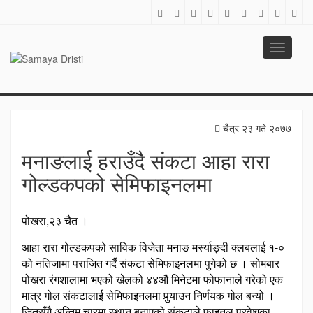
Toggle
navigati
SAMAYA DRISTI
Best News Site from Nepal
चैत्र २३ गते २०७७
मनाङलाई हराउँदै संकटा आहा रारा
गोल्डकपको सेमिफाइनलमा
पोखरा,२३ चैत ।
आहा रारा गोल्डकपको साविक विजेता मनाङ मर्स्याङ्दी क्लबलाई १-०
को नतिजामा पराजित गर्दै संकटा सेमिफाइनलमा पुगेको छ । सोमबार
पोखरा रंगशालामा भएको खेलको ४४औं मिनेटमा फोफानाले गरेको एक
मात्र गोल संकटालाई सेमिफाइनलमा पुर्‍याउन निर्णयक गोल बन्यो ।
जितसँगै अन्तिम चारमा स्थान बनाएको संकटाले फाइनल प्रवेशका