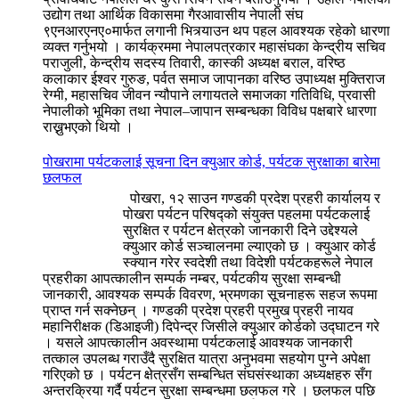
उद्योग तथा आर्थिक विकासमा गैरआवासीय नेपाली संघ
९एनआरएनए०मार्फत लगानी भित्र्याउन थप पहल आवश्यक रहेको धारणा
व्यक्त गर्नुभयो । कार्यक्रममा नेपालपत्रकार महासंघका केन्द्रीय सचिव
पराजुली, केन्द्रीय सदस्य तिवारी, कास्की अध्यक्ष बराल, वरिष्ठ
कलाकार ईश्वर गुरुङ, पर्वत समाज जापानका वरिष्ठ उपाध्यक्ष मुक्तिराज
रेग्मी, महासचिव जीवन न्यौपाने लगायतले समाजका गतिविधि, प्रवासी
नेपालीको भूमिका तथा नेपाल–जापान सम्बन्धका विविध पक्षबारे धारणा
राख्नुभएको थियो ।
पोखरामा पर्यटकलाई सूचना दिन क्युआर कोर्ड, पर्यटक सुरक्षाका बारेमा
छलफल
पोखरा, १२ साउन गण्डकी प्रदेश प्रहरी कार्यालय र
पोखरा पर्यटन परिषद्को संयुक्त पहलमा पर्यटकलाई
सुरक्षित र पर्यटन क्षेत्रको जानकारी दिने उद्देश्यले
क्युआर कोर्ड सञ्चालनमा ल्याएको छ । क्युआर कोर्ड
स्क्यान गरेर स्वदेशी तथा विदेशी पर्यटकहरूले नेपाल
प्रहरीका आपत्कालीन सम्पर्क नम्बर, पर्यटकीय सुरक्षा सम्बन्धी
जानकारी, आवश्यक सम्पर्क विवरण, भ्रमणका सूचनाहरू सहज रूपमा
प्राप्त गर्न सक्नेछन् । गण्डकी प्रदेश प्रहरी प्रमुख प्रहरी नायव
महानिरीक्षक (डिआइजी) दिपेन्द्र जिसीले क्युआर कोर्डको उद्घाटन गरे
। यसले आपत्कालीन अवस्थामा पर्यटकलाई आवश्यक जानकारी
तत्काल उपलब्ध गराउँदै सुरक्षित यात्रा अनुभवमा सहयोग पुग्ने अपेक्षा
गरिएको छ । पर्यटन क्षेत्रसँग सम्बन्धित संघसंस्थाका अध्यक्षहरु सँग
अन्तरक्रिया गर्दै पर्यटन सुरक्षा सम्बन्धमा छलफल गरे । छलफल पछि