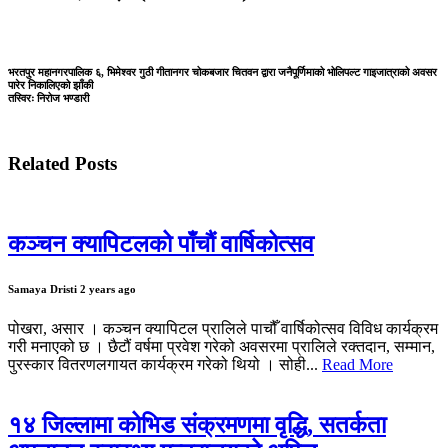
भरतपुर महानगरपालिक ६, भिमेश्वर गुठी गीतानगर चोकबजार चितवन द्वारा जनैपूर्णिमाको भोलिपल्ट गाइजात्राको अवसर
पारेर निकालिएको झाँकी
तस्विरः निरोज भण्डारी
Related Posts
कञ्चन क्यापिटलको पाँचौं वार्षिकोत्सव
Samaya Dristi
2 years ago
पोखरा, असार । कञ्चन क्यापिटल प्रालिले पाचौँ वार्षिकोत्सव विविध कार्यक्रम
गरी मनाएको छ । छैटौं वर्षमा प्रवेश गरेको अवसरमा प्रालिले रक्तदान, सम्मान,
पुरस्कार वितरणलगायत कार्यक्रम गरेको थियो । सोही...
Read More
१४ जिल्लामा कोभिड संक्रमणमा वृद्धि, सतर्कता