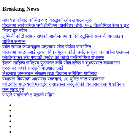
Breaking News
माघ १४ गतेबाट कोभिड-१९ विरुद्धको खोप लगाउन सुरु
पोखरामा सार्वजनिक भयो टीभीएस ‘अरबिटर’ ईभी, १५८ किलोमिटर रेन्ज र ३४
लिटर बुट स्पेस
लुम्बिनी फोटोग्राफर संघको आयोजनामा १ दिने स्टुडियो सम्बन्धी अनलाइन
तालिम सम्पन्न
पर्वत समाज जापानद्धारा पत्रकार रमेश पौडेल सम्मानित
पोखरामा पर्यटकलाई सूचना दिन क्युआर कोर्ड, पर्यटक सुरक्षाका बारेमा छलफल
फोटोग्राफर संघ गण्डकी प्रदेश को फोटो प्रतियोगिता शुभारम्भ
हेमजा साहित्य राष्ट्रिय पुरस्कार कवि रमेश श्रेष्ठ र शुभप्रभात काव्यमाला
पुरस्कार गन्धर्व सारङ्गी पाठशालालाई
लेखनाथ जन्मस्थल संरक्षण तथा विकास समितिमा गोपीराज
स्थापना दिवसको अवसरमा रक्तदान, ४६ युनिट रगत सङ्कलन
पर्यटकीय गन्तव्यको प्रवर्द्धन र साइकल संस्कृतिको विकासका लागि शनिबार
फन राइड हुने
साउने सक्रान्ती र यसको महिमा