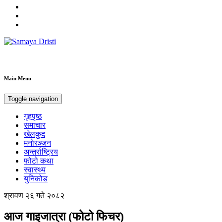
Samaya Dristi
Best News Site from Nepal
Main Menu
Toggle navigation
गृहपृष्ठ
समाचार
खेलकुद
मनोरञ्जन
अन्तर्राष्ट्रिय
फोटो कथा
स्वास्थ्य
युनिकोड
श्रावण २६ गते २०८२
आज गाइजात्रा (फोटो फिचर)