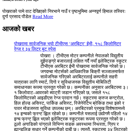
पोखराको पामे वाट देखिएको निरभाने गाउँ र पृष्ठभुमिमा अन्नपूर्ण हिमाल तस्विरः
दुर्गा प्रसाद पौडेल
Read More
आजको खबर
पोखरामा सार्वजनिक भयो टीभीएस ‘अरबिटर’ ईभी, १५८ किलोमिटर
रेन्ज र ३४ लिटर बुट स्पेस
पोखरा । टीभीएस मोटर कम्पनीले नेपालको विद्युतीय
दुईपाङ्ग्रे बजारलाई लक्षित गर्दै नयाँ इलेक्ट्रिक स्कुटर
टीभीएस अरबिटर ईभी पोखरामा सार्वजनिक गरेको छ।
जगदम्बा मोटर्सको आधिकारिक बिक्री सञ्जालमार्फत
सार्वजनिक गरिएको अरबिटरलाई कम्पनीले सहरी
यात्राका लागि स्मार्ट, दिगो र सुविधाजनक विद्युतीय मोबिलिटी
समाधानका रूपमा प्रस्तुत गरेको छ। कम्पनीका अनुसार अरबिटरमा ३।
१ किलोवाट–आवरको ब्याट्री जडान गरिएको छ, जसले १५८
किलोमिटरको आइडीएस रेन्ज प्रदान गर्छ। स्कुटरमा क्रुज कन्ट्रोल,
हिल होल्ड असिस्ट, पार्किङ असिस्ट, रिजेनेरेटिभ ब्रेकिङ तथा इको र
पावर मोडजस्ता सुविधा उपलब्ध छन्। अरबिटरको प्रमुख विशेषतामध्ये
१४ इन्चको फ्रन्ट ह्विल रहेको छ। कम्पनीले यसलाई उद्योगमै पहिलो १४
इन्च फ्रन्ट ह्विल भएको इलेक्ट्रिक स्कुटरका रूपमा प्रस्तुत गरेको छ।
ठूलो अगाडिको पांग्राले विभिन्न सडक अवस्थामा स्थिरता, ग्रिप र
ह्यान्डलिङ सुधार गर्ने कम्पनीको दाबी छ। त्यस्तै, स्कुटरमा ३४ लिटरको