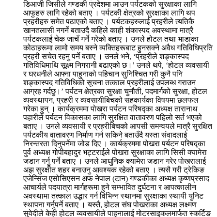
डिआजी जिसीले गण्डकी प्रदेशमा आउन पर्यटकको सुरक्षाका लागि
आफुहरु लागि रहेको बताए । पर्यटकी क्षेत्रको सुरक्षाका लागि थप
प्रहरीहरु समेत पठाएको बताए । पर्यटकहरुलाई प्रहरीले त्यतिकै
खानतलासी नगर्ने बताउदै कहिले काही शंकास्पद अवस्थामा मात्रै
पर्यटकलाई चेक जाचँ गर्ने गरेको बताए । उनले होटल तथा भाडाका
कोठाहरूमा लामो समय बस्ने व्यक्तिहरूबाट हुनसक्ने अवैध गतिविधिप्रति
प्रहरी सचेत रहनु पर्ने बताए । उनले भने, ‘प्रहरीले शङ्कास्पद
गतिविधिमाथि सूक्ष्म निगरानी बढाएको छ।’ उनले थपे, ‘होटल व्यवसायी
र घरधनीले आफ्ना पाहुनाको पहिचान सुनिश्चित गरी कुनै पनि
शङ्कास्पद गतिविधिको सूचना तत्काल प्रहरीलाई उपलब्ध गराउन
आग्रह गर्दछु।’ पर्यटन क्षेत्रका सुरक्षा चुनौती, पदमार्गको सुरक्षा, होटल
व्यवस्थापन, प्रहरी र व्यवसायीबिचको सहकार्यका विषयमा छलफल
गरेका हुन् । कार्यक्रममा पोखरा पर्यटन परिषद्का अध्यक्ष तारानाथ
पहारीले पर्यटन विकासका लागि सुरक्षित वातावरण पहिलो सर्त भएको
बताए । उनले व्यवसायी र प्रहरीबिचको आपसी समन्वयले मात्रै सुरक्षित
पर्यटकीय वातावरण निर्माण गर्न सकिने बताउँदै यस्ता संवादलाई
निरन्तरता दिनुपर्नेमा जोड दिए । कार्यक्रममा पोखरा पर्यटन परिषद्का
पुर्व अध्यक्ष गोपीबहादुर भट्टराईले पोखरा सुरक्षाका लागि सिसी क्यामेरा
जडान गर्नु पर्ने बताए । उनले आधुनिक क्यामेरा जडान गरेर पोखरालाई
अझ सुरक्षीत शहर बनाउनु आवश्यक रहेको बताए । त्यसै गरी ट्रेकिङ
एजेन्सिज एसोसिएसन अफ नेपाल (टान) गण्डकीका अध्यक्ष कृष्णप्रसाद
आचार्यले पदयात्रा मार्गहरूमा हुने सम्भावित दुर्घटना र आपत्कालीन
अवस्थामा तत्काल उद्धार गर्न विभिन्न स्थानमा सुरक्षाका स्थायी युनिट
स्थापना गर्नुपर्ने बताए । यस्तै, होटल संघ पोखराका अध्यक्ष लक्ष्मण
सुवेदीले केही होटल व्यवसायीले पाहुनालाई मोटरसाइकलमार्फत स्कर्टिङ