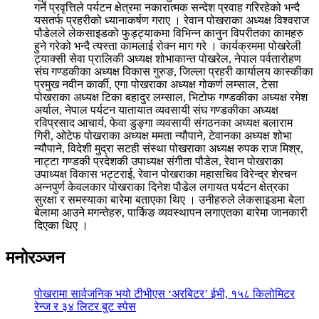
गर्ने प्रवृत्तिले पर्यटन क्षेत्रमा नकारात्मक सन्देश प्रवाह गरिरहेको भन्दै
यसतर्फ प्रहरीको ध्यानाकर्षण गराए । रेवान पोखराका अध्यक्ष विश्वराज
पौडेलले लेकसाइडको फुड्ट्याकमा विभिन्न कानुन विपरीतका कामहरु
हुने गरेको भन्दै त्यस्ता कामलाई रोक्न माग गरे । कार्यक्रममा पोखरेली
ट्याक्सी सेवा प्रालिकी अध्यक्ष शोभाकान्त पोखरेल, नेपाल पर्वतारोहण
संघ गण्डकीका अध्यक्ष विकास गुरुङ, जिल्ला प्रहरी कार्यालय कास्कीका
प्रमुख नवीन कार्की, एगा पोखराका अध्यक्ष गोकर्ण लम्साल, टेसा
पोखराका अध्यक्ष टिका बहादुर लम्साल, भिटोफ गण्डकीका अध्यक्ष रमेश
अर्याल, नेपाल पर्यटन यातायात व्यवसायी संघ गण्डकीका अध्यक्ष
रविप्रसाद आचार्य, फेवा डुङ्गा व्यवसायी संगठनका अध्यक्ष बलाराम
गिरी, ओटेफ पोखराका अध्यक्ष ममता न्यौपाने, टेवानका अध्यक्ष शोभा
न्यौपाने, विदेशी मुद्रा सटही संस्था पोखराका अध्यक्ष रुपक राज मिश्र,
नाट्टा गण्डकी प्रदेशकी उपाध्यक्ष संगीता पौडेल, रेवान पोखराका
उपाध्यक्ष विकास भट्टराई, रेवान पोखराका महासचिव विरेन्द्र शेरचन
अन्नपुर्ण केवलकार पोखराका दिनेश पौडेल लगायत पर्यटन क्षेत्रका
सुरक्षा र समस्याका बारेमा बताएका थिए । उनीहरुले लेकसाइडमा बेला
बेलामा आउने मगन्तेहरु, पार्किङ व्यवस्थापन लगाएतका बारेमा जानकारी
दिएका थिए ।
मनोरञ्जन
पोखरामा सार्वजनिक भयो टीभीएस ‘अरबिटर’ ईभी, १५८ किलोमिटर
रेन्ज र ३४ लिटर बुट स्पेस