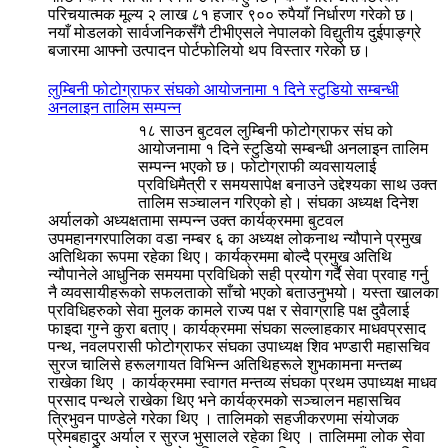
परिचयात्मक मूल्य २ लाख ८१ हजार ९०० रुपैयाँ निर्धारण गरेको छ।
नयाँ मोडलको सार्वजनिकसँगै टीभीएसले नेपालको विद्युतीय दुईपाङ्ग्रे
बजारमा आफ्नो उत्पादन पोर्टफोलियो थप विस्तार गरेको छ।
लुम्बिनी फोटोग्राफर संघको आयोजनामा १ दिने स्टुडियो सम्बन्धी
अनलाइन तालिम सम्पन्न
१८ साउन बुटवल लुम्बिनी फोटोग्राफर संघ को
आयोजनामा १ दिने स्टुडियो सम्बन्धी अनलाइन तालिम
सम्पन्न भएको छ। फोटोग्राफी व्यवसायलाई
प्रविधिमैत्री र समयसापेक्ष बनाउने उद्देश्यका साथ उक्त
तालिम सञ्चालन गरिएको हो। संघका अध्यक्ष दिनेश
अर्यालको अध्यक्षतामा सम्पन्न उक्त कार्यक्रममा बुटवल
उपमहानगरपालिका वडा नम्बर ६ का अध्यक्ष लोकनाथ न्यौपाने प्रमुख
अतिथिका रूपमा रहेका थिए। कार्यक्रममा बोल्दै प्रमुख अतिथि
न्यौपानेले आधुनिक समयमा प्रविधिको सही प्रयोग गर्दै सेवा प्रवाह गर्नु
नै व्यवसायीहरूको सफलताको साँचो भएको बताउनुभयो। यस्ता खालका
प्रविधिहरुको सेवा मुलक कामले राज्य पक्ष र सेवाग्राहि पक्ष दुवैलाई
फाइदा गुग्ने कुरा बताए। कार्यक्रममा संघका सल्लाहकार माधवप्रसाद
पन्थ, नवलपरासी फोटोग्राफर संघका उपाध्यक्ष शिव भण्डारी महासचिव
सुरज चालिसे हरूलगायत विभिन्न अतिथिहरूले शुभकामना मन्तब्य
राखेका थिए । कार्यक्रममा स्वागत मन्तव्य संघका प्रथम उपाध्यक्ष माधव
प्रसाद पन्थले राखेका थिए भने कार्यक्रमको सञ्चालन महासचिव
त्रिभुवन पाण्डेले गरेका थिए । तालिमको सहजीकरणमा संयोजक
प्रेमबहादुर अर्याल र सुरज भुसालले रहेका थिए । तालिममा लोक सेवा