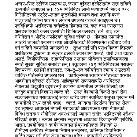
अन्डर–सिट स्टोरेज उपलब्ध छ, जसमा दुईवटा हेल्मेटसमेत राख्न सकिने
कम्पनीले जनाएको छ। ८४५ मिलिमिटर लामो फ्ल्याटफर्म सिट र २९०
मिलिमिटरको स्ट्रेट–लाइन फुटबोर्डले चालक तथा पछाडि बस्ने
यात्रुलाई पर्याप्त आराम र लेगरुम उपलब्ध गराउने बताइएको छ।
प्रविधितर्फ अरबिटरमा कनेक्टेड मोबाइल एप, कल तथा एसएमएस
अलर्टसहितको कलर एलसीडी डिजिटल क्लस्टर, टर्न–बाइ–टर्न
नेभिगेसन र ओटीए अपडेटको सुविधा रहेको छ। मोबाइल एपमार्फत
ब्याट्री चार्जको अवस्था तथा ओडोमिटरको विवरणसमेत टाढैबाट जाँच
गर्न सकिने कम्पनीले जनाएको छ। सुरक्षालाई पनि प्राथमिकता दिइएको
अरबिटरमा दुर्घटना वा स्कुटर ढलेको अवस्थामा अलर्ट, चोरी तथा टोइङ
अलर्ट, जियोफेन्सिङ, टाइमफेन्सिङ र लाइभ लोकेसन ट्र्याकिङजस्ता
स्मार्ट सुरक्षा सुविधा समावेश छन्। स्कुटरमा १६९ मिलिमिटरको ग्राउन्ड
क्लियरेन्स, एलईडी हेडलाइट, एज–टु–एज कम्बिनेसन ल्याम्प र यूएसबी
चार्जिङ पोर्टसमेत उपलब्ध छन्। कार्यक्रममा स्क्वायर मोटर्सका अध्यक्ष
आदर्शमान श्रेष्ठले टीभीएस आईक्युबको सफलतापछि अरबिटरले
नेपालको विद्युतीय दुईपाङ्ग्रे बजारमा कम्पनीको उपस्थितिलाई थप
मजबुत बनाउने विश्वास व्यक्त गरे। उनले देशव्यापी बिक्री तथा सेवा
सञ्जालमार्फत ग्राहकलाई सहज खरिद तथा स्वामित्व अनुभव प्रदान गर्ने
कम्पनीको लक्ष्य रहेको बताए। त्यस्तै, जगदम्बा मोटर्सका नेसनल सेल्स
हेड सुशान्त आचार्यले नेपाली ग्राहकको आवश्यकता तथा नेपालको
विविध सडक र भौगोलिक अवस्थालाई ध्यानमा राखेर अरबिटरको परीक्षण
गरिएको बताए। उनका अनुसार स्कुटरमा आकर्षक डिजाइनसँगै प्रविधि,
आराम, उपयोगिता र कार्यसम्पादनलाई प्राथमिकता दिइएको छ।
टीभीएस अरबिटर नेपालमा नियोन सनब्रस्ट, कस्मिक टिटानियम र
मार्टिन कपर गरी तीन रंगमा उपलब्ध हुनेछ। कम्पनीले अरबिटरको