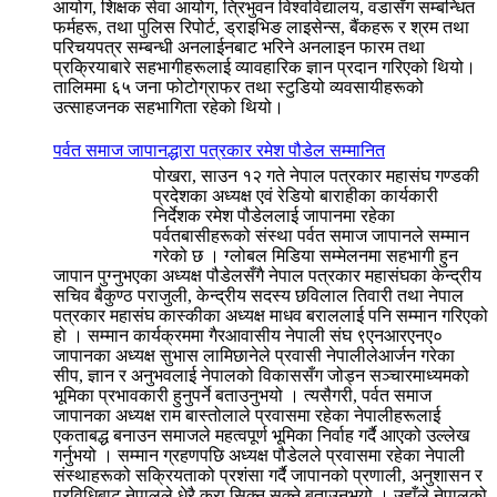
आयोग, शिक्षक सेवा आयोग, त्रिभुवन विश्वविद्यालय, वडासँग सम्बन्धित
फर्महरू, तथा पुलिस रिपोर्ट, ड्राइभिङ लाइसेन्स, बैंकहरू र श्रम तथा
परिचयपत्र सम्बन्धी अनलाईनबाट भरिने अनलाइन फारम तथा
प्रक्रियाबारे सहभागीहरूलाई व्यावहारिक ज्ञान प्रदान गरिएको थियो।
तालिममा ६५ जना फोटोग्राफर तथा स्टुडियो व्यवसायीहरूको
उत्साहजनक सहभागिता रहेको थियो।
पर्वत समाज जापानद्धारा पत्रकार रमेश पौडेल सम्मानित
पोखरा, साउन १२ गते नेपाल पत्रकार महासंघ गण्डकी
प्रदेशका अध्यक्ष एवं रेडियो बाराहीका कार्यकारी
निर्देशक रमेश पौडेललाई जापानमा रहेका
पर्वतबासीहरूको संस्था पर्वत समाज जापानले सम्मान
गरेको छ । ग्लोबल मिडिया सम्मेलनमा सहभागी हुन
जापान पुग्नुभएका अध्यक्ष पौडेलसँगै नेपाल पत्रकार महासंघका केन्द्रीय
सचिव बैकुण्ठ पराजुली, केन्द्रीय सदस्य छविलाल तिवारी तथा नेपाल
पत्रकार महासंघ कास्कीका अध्यक्ष माधव बराललाई पनि सम्मान गरिएको
हो । सम्मान कार्यक्रममा गैरआवासीय नेपाली संघ ९एनआरएनए०
जापानका अध्यक्ष सुभास लामिछानेले प्रवासी नेपालीलेआर्जन गरेका
सीप, ज्ञान र अनुभवलाई नेपालको विकाससँग जोड्न सञ्चारमाध्यमको
भूमिका प्रभावकारी हुनुपर्ने बताउनुभयो । त्यसैगरी, पर्वत समाज
जापानका अध्यक्ष राम बास्तोलाले प्रवासमा रहेका नेपालीहरूलाई
एकताबद्ध बनाउन समाजले महत्वपूर्ण भूमिका निर्वाह गर्दै आएको उल्लेख
गर्नुभयो । सम्मान ग्रहणपछि अध्यक्ष पौडेलले प्रवासमा रहेका नेपाली
संस्थाहरूको सक्रियताको प्रशंसा गर्दै जापानको प्रणाली, अनुशासन र
प्रविधिबाट नेपालले धेरै कुरा सिक्न सक्ने बताउनुभयो । उहाँले नेपालको