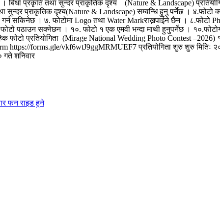
। बिधा प्रकृति तथा सुन्दर प्राकृतिक दृश्य (Nature & Landscape) प्रतियोगिता 
ुन्दर प्राकृतिक दृश्य(Nature & Landscape) सम्वन्धि हुनु पर्नेछ । ४.फोटो क्
ion गर्न सकिनेछ । ७. फोटोमा Logo तथा Water Markराख्नपाईने छैन । ८.फोट
ो पठाउन सक्नेछन । १०. फोटो १ एक एमवी भन्दा माथी हुनुपर्नेछ । १०.फोटोग्राफी
क फोटो प्रतियोगिता (Mirage National Wedding Photo Contest –2026) १.बेष्
he Form https://forms.gle/vkf6wtJ9ggMRMUEF7 प्रतियोगिता शुरु शुरु मितिः २०८
 गते शनिवार
ार फन राइड हुने