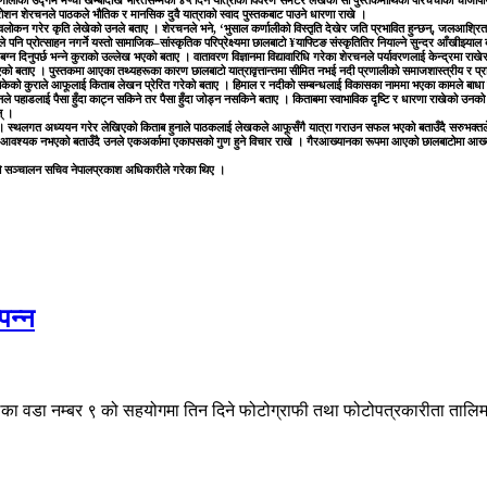
ीको उद्गम मप्चा खम्बादेखि भारतसम्मको ४५ दिने यात्राको विवरण समेटेर लेखेका सो पुस्तकमाथिको परिचर्चाको चाँजोपाँ
ार रोशन शेरचनले पाठकले भौतिक र मानसिक दुवै यात्राको स्वाद पुस्तकबाट पाउने धारणा राखे ।
लोकन गरेर कृति लेखेको उनले बताए । शेरचनले भने, ‘भुसाल कर्णालीको विस्तृति देखेर जति प्रभावित हुन्छन्, जलआश्रित 
 प्रोत्साहन नगर्ने यस्तो सामाजिक–सांस्कृतिक परिप्रेक्ष्यमा छालबाटो ¥याफ्टिङ संस्कृतितिर नियाल्ने सुन्दर आँखीझ्या
्न दिनुपर्छ भन्ने कुराको उल्लेख भएको बताए । वातावरण विज्ञानमा विद्यावारिधि गरेका शेरचनले पर्यावरणलाई केन्द्रमा राख
ि भएको बताए । पुस्तकमा आएका तथ्यहरूका कारण छालबाटो यात्रावृत्तान्तमा सीमित नभई नदी प्रणालीको समाजशास्त्रीय र 
सेकेको कुराले आफूलाई किताब लेखन प्रेरित गरेको बताए । हिमाल र नदीको सम्बन्धलाई विकासका नाममा भएका कामले बाधा उ
पहाडलाई पैसा हुँदा काट्न सकिने तर पैसा हुँदा जोड्न नसकिने बताए । किताबमा स्वाभाविक दृष्टि र धारणा राखेको उनको 
् ।
 स्थलगत अध्ययन गरेर लेखिएको किताब हुनाले पाठकलाई लेखकले आफूसँगै यात्रा गराउन सफल भएको बताउँदै सरुभक्तले कुनै
नै आवश्यक नभएको बताउँदै उनले एकअर्कामा एकापसको गुण हुने विचार राखे । गैरआख्यानका रूपमा आएको छालबाटोमा आख्य
को सञ्चालन सचिव नेपालप्रकाश अधिकारीले गरेका थिए ।
पन्न
ा वडा नम्बर ९ को सहयोगमा तिन दिने फोटोग्राफी तथा फोटोपत्रकारीता तालिम स