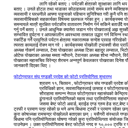
लागि रहेको बताए । पर्यटकी क्षेत्रको सुरक्षाका लागि थ
बताए । उनले होटल तथा भाडाका कोठाहरूमा लामो समय बस्ने व्यक्तिहरूबा
व्यवसायी र घरधनीले आफ्ना पाहुनाको पहिचान सुनिश्चित गरी कुनै पनि शङ्क
व्यवसायीबिचको सहकार्यका विषयमा छलफल गरेका हुन् । कार्यक्रममा पोख
समन्वयले मात्रै सुरक्षित पर्यटकीय वातावरण निर्माण गर्न सकिने बताउँदै य
गर्नु पर्ने बताए । उनले आधुनिक क्यामेरा जडान गरेर पोखरालाई अझ सुरक
सम्भावित दुर्घटना र आपत्कालीन अवस्थामा तत्काल उद्धार गर्न विभिन्न स्थ
स्कर्टिङ गर्ने प्रवृत्तिले पर्यटन क्षेत्रमा नकारात्मक सन्देश प्रवाह गर
त्यस्ता कामलाई रोक्न माग गरे । कार्यक्रममा पोखरेली ट्याक्सी सेवा प्
अध्यक्ष गोकर्ण लम्साल, टेसा पोखराका अध्यक्ष टिका बहादुर लम्साल, भिट
ओटेफ पोखराका अध्यक्ष ममता न्यौपाने, टेवानका अध्यक्ष शोभा न्यौपाने, वि
पोखराका महासचिव विरेन्द्र शेरचन अन्नपुर्ण केवलकार पोखराका दिनेश पौ
जानकारी दिएका थिए ।
फोटोग्राफर संघ गण्डकी प्रदेश को फोटो प्रतियोगिता शुभारम्भ
श्रावण ११, चितवन , फोटोग्राफर संघ गण्डकी प्रदेश 
प्रविधिको ज्ञान, व्यवसायिहरुलाई उत्साह र फोटोग्राफर
सौराहामा सम्पन्न नेपाल फोटोग्राफर महासंघको केन्द्रिय
ढुंगानाले प्रतियोगितको महत्व तथा प्रतियोगितामा सहभा
जसमा बेष्ट फोटो अवार्ड, ब्राईड एण्ड ग्रुम हेड सट,बेष
ट्रफी र प्रमाण पत्र रहेको छ भने अन्य बिधामा ट्रफी र प्रमाण रहेका 
कुरा कोषाध्यक्ष रामचन्द्र पोख्रेलले बताएका छन् । यसैगरी संस्थाले गण्ड
बिधामा पनि प्रतियोगिताका घोषणा गरेको कुरा प्रतियोथिगता संयोजक जिवन 
पाउनेछन । उक्त प्रतियोगितामा बेस्ट फोटोले नगद रु १०,००० ट्रफि र प्