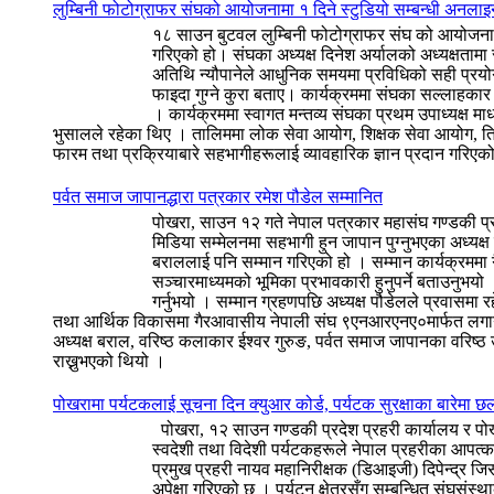
लुम्बिनी फोटोग्राफर संघको आयोजनामा १ दिने स्टुडियो सम्बन्धी अनलाइ
१८ साउन बुटवल लुम्बिनी फोटोग्राफर संघ को आयोजनामा 
गरिएको हो। संघका अध्यक्ष दिनेश अर्यालको अध्यक्षतामा
अतिथि न्यौपानेले आधुनिक समयमा प्रविधिको सही प्रयोग ग
फाइदा गुग्ने कुरा बताए। कार्यक्रममा संघका सल्लाहक
। कार्यक्रममा स्वागत मन्तव्य संघका प्रथम उपाध्यक्ष
भुसालले रहेका थिए । तालिममा लोक सेवा आयोग, शिक्षक सेवा आयोग, त्रि
फारम तथा प्रक्रियाबारे सहभागीहरूलाई व्यावहारिक ज्ञान प्रदान गर
पर्वत समाज जापानद्धारा पत्रकार रमेश पौडेल सम्मानित
पोखरा, साउन १२ गते नेपाल पत्रकार महासंघ गण्डकी प्रद
मिडिया सम्मेलनमा सहभागी हुन जापान पुग्नुभएका अध्यक्
बराललाई पनि सम्मान गरिएको हो । सम्मान कार्यक्रममा
सञ्चारमाध्यमको भूमिका प्रभावकारी हुनुपर्ने बताउनुभयो 
गर्नुभयो । सम्मान ग्रहणपछि अध्यक्ष पौडेलले प्रवासमा 
तथा आर्थिक विकासमा गैरआवासीय नेपाली संघ ९एनआरएनए०मार्फत लगानी भि
अध्यक्ष बराल, वरिष्ठ कलाकार ईश्वर गुरुङ, पर्वत समाज जापानका वरिष्ठ 
राख्नुभएको थियो ।
पोखरामा पर्यटकलाई सूचना दिन क्युआर कोर्ड, पर्यटक सुरक्षाका बारेमा
पोखरा, १२ साउन गण्डकी प्रदेश प्रहरी कार्यालय र पोखरा 
स्वदेशी तथा विदेशी पर्यटकहरूले नेपाल प्रहरीका आपत्का
प्रमुख प्रहरी नायव महानिरीक्षक (डिआइजी) दिपेन्द्र 
अपेक्षा गरिएको छ । पर्यटन क्षेत्रसँग सम्बन्धित संघस