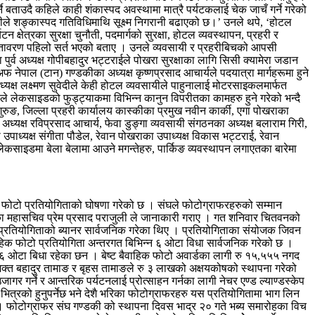
 बताउदै कहिले काही शंकास्पद अवस्थामा मात्रै पर्यटकलाई चेक जाचँ गर्ने गरेको
रीले शङ्कास्पद गतिविधिमाथि सूक्ष्म निगरानी बढाएको छ।’ उनले थपे, ‘होटल
षेत्रका सुरक्षा चुनौती, पदमार्गको सुरक्षा, होटल व्यवस्थापन, प्रहरी र
 वातावरण पहिलो सर्त भएको बताए । उनले व्यवसायी र प्रहरीबिचको आपसी
 पुर्व अध्यक्ष गोपीबहादुर भट्टराईले पोखरा सुरक्षाका लागि सिसी क्यामेरा जडान
नेपाल (टान) गण्डकीका अध्यक्ष कृष्णप्रसाद आचार्यले पदयात्रा मार्गहरूमा हुने
अध्यक्ष लक्ष्मण सुवेदीले केही होटल व्यवसायीले पाहुनालाई मोटरसाइकलमार्फत
पौडेलले लेकसाइडको फुड्ट्याकमा विभिन्न कानुन विपरीतका कामहरु हुने गरेको भन्दै
गुरुङ, जिल्ला प्रहरी कार्यालय कास्कीका प्रमुख नवीन कार्की, एगा पोखराका
अध्यक्ष रविप्रसाद आचार्य, फेवा डुङ्गा व्यवसायी संगठनका अध्यक्ष बलाराम गिरी,
 उपाध्यक्ष संगीता पौडेल, रेवान पोखराका उपाध्यक्ष विकास भट्टराई, रेवान
लेकसाइडमा बेला बेलामा आउने मगन्तेहरु, पार्किङ व्यवस्थापन लगाएतका बारेमा
 फोटो प्रतियोगिताको घोषणा गरेको छ । संघले फोटोग्राफरहरुको सम्मान
्थाका महासचिव प्रेम प्रसाद पराजुली ले जानाकारी गराए । गत शनिवार चितवनको
य ले प्रतियोगिताको ब्यानर सार्वजनिक गरेका थिए । प्रतियोगिताका संयोजक जिवन
ैवाहिक फोटो प्रतियोगिता अन्तरगत बिभिन्न ६ ओटा विधा सार्वजनिक गरेको छ ।
 गरी ६ ओटा बिधा रहेका छन । बेष्ट बैवाहिक फोटो अवार्डका लागी रु १५,५५५ नगद
क भक्त बहादुर तामाङ र बृहस तामाङले रु ३ लाखको अक्षयकोषको स्थापना गरेको
ागर गर्ने र आन्तरिक पर्यटनलाई प्रोत्साहन गर्नका लागी नेचर एण्ड ल्याण्डस्केप
भित्रको हुनुपर्नेछ भने देशै भरिका फोटोग्राफरहरु यस प्रतियोगितामा भाग लिन
न् । फोटोग्राफर संघ गण्डकी को स्थापना दिवस भाद्र २० गते भब्य समारोहका विच