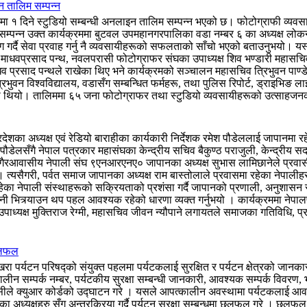
न तालिम सम्पन्न
१ दिने स्टुडियो सम्बन्धी अनलाइन तालिम सम्पन्न भएको छ। फोटोग्राफी व्यवसाय
 सम्पन्न उक्त कार्यक्रममा बुटवल उपमहानगरपालिका वडा नम्बर ६ का अध्यक्ष लोकना
र्दै सेवा प्रवाह गर्नु नै व्यवसायीहरूको सफलताको साँचो भएको बताउनुभयो। यस्ता
ार माधवप्रसाद पन्थ, नवलपरासी फोटोग्राफर संघका उपाध्यक्ष शिव भण्डारी महासच
 माधव प्रसाद पन्थले राखेका थिए भने कार्यक्रमको सञ्चालन महासचिव त्रिभुवन पा
भुवन विश्वविद्यालय, वडासँग सम्बन्धित फर्महरू, तथा पुलिस रिपोर्ट, ड्राइभिङ 
िएको थियो। तालिममा ६५ जना फोटोग्राफर तथा स्टुडियो व्यवसायीहरूको उत्साहज
ेशका अध्यक्ष एवं रेडियो बाराहीका कार्यकारी निर्देशक रमेश पौडेललाई जापानमा र
ष पौडेलसँगै नेपाल पत्रकार महासंघका केन्द्रीय सचिव बैकुण्ठ पराजुली, केन्द्री
 गैरआवासीय नेपाली संघ ९एनआरएनए० जापानका अध्यक्ष सुभास लामिछानेले प्रवास
। त्यसैगरी, पर्वत समाज जापानका अध्यक्ष राम बास्तोलाले प्रवासमा रहेका नेपालीह
रहेका नेपाली संस्थाहरूको सक्रियताको प्रशंसा गर्दै जापानको प्रणाली, अनुशासन र 
त्र्याउन थप पहल आवश्यक रहेको धारणा व्यक्त गर्नुभयो । कार्यक्रममा नेपालपत
उपाध्यक्ष मुक्तिराज रेग्मी, महासचिव जीवन न्यौपाने लगायतले समाजका गतिविधि, प
 छलफल
पर्यटन परिषद्को संयुक्त पहलमा पर्यटकलाई सुरक्षित र पर्यटन क्षेत्रको जानकारी द
लीन सम्पर्क नम्बर, पर्यटकीय सुरक्षा सम्बन्धी जानकारी, आवश्यक सम्पर्क विवरण, 
जिसीले क्युआर कोर्डको उद्घाटन गरे । यसले आपत्कालीन अवस्थामा पर्यटकलाई आवश्
ंस्थाका अध्यक्षहरु सँग अन्तरक्रिया गर्दै पर्यटन सुरक्षा सम्बन्धमा छलफल गरे ।