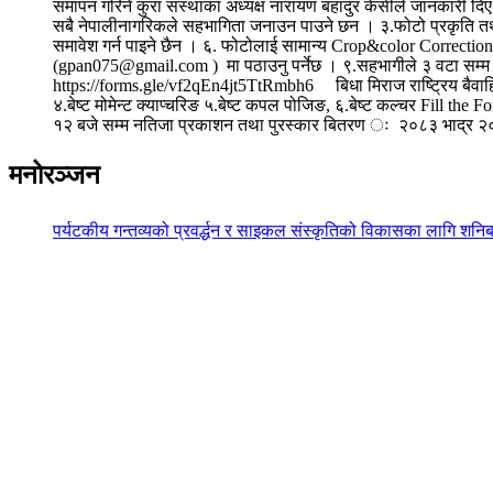
समापन गरिने कुरा संस्थाका अध्यक्ष नारायण बहादुर केसीले जानकारी दिए 
सबै नेपालीनागरिकले सहभागिता जनाउन पाउने छन । ३.फोटो प्रकृति तथा स
समावेश गर्न पाइने छैन । ६. फोटोलाई सामान्य Crop&color Correct
(gpan075@gmail.com ) मा पठाउनु पर्नेछ । ९.सहभागीले ३ वटा सम्म फोट
https://forms.gle/vf2qEn4jt5TtRmbh6 बिधा मिराज राष्ट्रिय बैवाहि
४.बेष्ट मोमेन्ट क्याप्चरिङ ५.बेष्ट कपल पोजिङ, ६.बेष्ट कल्चर Fill t
१२ बजे सम्म नतिजा प्रकाशन तथा पुरस्कार बितरण ः २०८३ भाद्र २०
मनोरञ्जन
पर्यटकीय गन्तव्यको प्रवर्द्धन र साइकल संस्कृतिको विकासका लागि शनिब