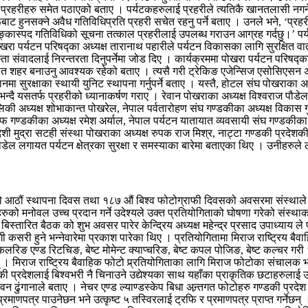
प प्रहरीहरु समेत पठाएको बताए । पर्यटकहरुलाई प्रहरीले त्यतिकै खानतलासी नगर्ने
ट हुनसक्ने अवैध गतिविधिप्रति प्रहरी सचेत रहनु पर्ने बताए । उनले भने, ‘प्रह
ास्पद गतिविधिको सूचना तत्काल प्रहरीलाई उपलब्ध गराउन आग्रह गर्दछु।’ पर्यटन क्
रा पर्यटन परिषद्का अध्यक्ष तारानाथ पहारीले पर्यटन विकासका लागि सुरक्षित
स्ता संवादलाई निरन्तरता दिनुपर्नेमा जोड दिए । कार्यक्रममा पोखरा पर्यटन परिषद्का
्षीत शहर बनाउनु आवश्यक रहेको बताए । त्यसै गरी ट्रेकिङ एजेन्सिज एसोसिएसन अफ 
ानमा सुरक्षाका स्थायी युनिट स्थापना गर्नुपर्ने बताए । यस्तै, होटल संघ पोखराका 
िरहेको भन्दै यसतर्फ प्रहरीको ध्यानाकर्षण गराए । रेवान पोखराका अध्यक्ष विश्वराज 
रालिकी अध्यक्ष शोभाकान्त पोखरेल, नेपाल पर्वतारोहण संघ गण्डकीका अध्यक्ष विकास 
ोफ गण्डकीका अध्यक्ष रमेश अर्याल, नेपाल पर्यटन यातायात व्यवसायी संघ गण्डकीका 
देशी मुद्रा सटही संस्था पोखराका अध्यक्ष रुपक राज मिश्र, नाट्टा गण्डकी प्रदेशकी
डेल लगायत पर्यटन क्षेत्रका सुरक्षा र समस्याका बारेमा बताएका थिए । उनीहरुले 
को आठौं स्थापना दिवस तथा १८७ औं बिश्व फोटोग्राफी दिवसको अवसरमा संस्थाले
हरुको मनोवल उच्च प्रदान गर्ने उदेश्यले उक्त प्रतियोगिताको घोषणा गरेको संस
 बिस्तारित बैठक को शुभ अवसर पारेर केन्द्रिय अध्यक्ष महेन्द्र प्रसाद उपाध्या
गी कसरी हुने भन्नेवारेमा प्रकाश पारेका थिए । प्रतियोगितामा मिराज राष्ट्रिय ब
्ट कलरिङ एण्ड रिटचिङ, बेष्ट मोमेन्ट क्याप्चरिङ, बेष्ट कपल पोजिङ, बेष्ट कल्चर
छन् । मिराज राष्ट्रिय बैवाहिक फोटो प्र्रतियोगिताका लागि मिराज फोटोका संचाल
की प्रदेशलाई बिश्वभरी नै चिनाउने उद्येश्यका साथ यहाँका प्राकृतिक छटाहरुलाई उज
ढुंगानाले बताए । नेचर एण्ड ल्याण्डस्केप बिधा अन्र्तगत फोटोहरु गण्डकी प्रदेश 
रमाणपत्र पाउनेछन भने उत्कृष्ट ५ तस्विरलाई ट्रफि र प्रमाणपत्र प्राप्त गर्नेछ