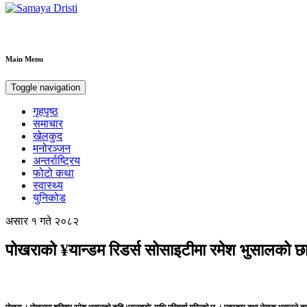
Samaya Dristi
Best News Site from Nepal
Main Menu
Toggle navigation
गृहपृष्ठ
समाचार
खेलकुद
मनोरञ्जन
अन्तर्राष्ट्रिय
फोटो कथा
स्वास्थ्य
युनिकोड
असार १ गते २०८२
पोखराको ¥यान्डम रिडर्स सोसाइटीमा रमेश भुसालको छ