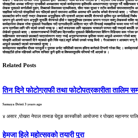
पोखरा । पोखरामा शनिवार रमेश भुसालको कृति ‘छालबाटो’ माथि परिचर्चा गरिएको छ । पत्रकार तथा लेखक भुसालले कर्णाल
सोसाइटीका अध्यक्ष रुपिन्द्र प्रभावीको अध्यक्षतामा भएको कार्यक्रममा कृतिमाथि अवधारणापत्र प्रस्तुत गर्दै साहित्यक
लेखक भुसालले कर्णालीको मुहान, तिब्बतको विकासका प्राथमिकता, सीमा नाका सुरक्षा र तटीय बस्तीको समाजशास्त्रीय अव
साहसिक पर्यटनले संस्कृतिको रूप नलिएको हाम्रो समाजमा आर्थिक अवस्था पनि अवरोध बनेको शेरचनले बताए । ‘परिवारले पनि
छालबाटोमा वर्णन मात्रै नभएर लेखकका अनूभुतिहरू पनि प्रशस्तै आएका बताउँदै शेरचनले कृतिमा मूल कर्णालीलाई निर्बाध बग
उत्पन्न हुने आफ्नो पठन अनुभूति सुनाउँदै शेरचनले हाँसो र सहानुभूतिभाव एकसाथ उत्पन्न गराउन सक्नु लेखकको शक्त
कार्यक्रममा लेखक रमेश भुसालले नेपालीहरू नदी प्रणालीप्रति आश्रित भएर पनि तिनलाई व्यावहारिक रूपमा माया गर्न न
अन्य प्राणीका लागि पनि भएको उनको भनाइ छ । बाटो बनाउनका लागि पहाडहरू भत्काउने परम्परा सही नभएको बताउँदै उनले 
लेखेको भुसालले बताए । वातावरणसम्बन्धी रिपोर्टिङमा क्रियाशील भुसालले बिबिसीलगायत विभिन्न मिडियामा काम गरेका छन
साहित्यकार सरुभक्तले छालबाटो यात्रासंस्मरण मात्र नभई अनुसन्धानात्मक कृतिका रूपमा आफूले अध्ययन गरेको बताए ।
संस्कृति आदिको जानकारी दिने भएकाले कृति निकै महŒवपूर्ण बनेको उनको भनाइ थियो । गैरआख्यान र आख्यान भन्नु 
आफूले छालबाटो पाएको सरुभक्तले सुनाए ।
कार्यक्रममा सहसचिव दीपक पराजुली र पुस्तक छनोट समितिकी सदस्य हसिना बस्नेतले टिप्पणी गरेका थिए । कार्यक्रम
सोसाइटीले हरेक महिनाको अन्तिम शनिवार कुनै कृति वा विषयवस्तुमाथि परिचर्चा गर्दै आएको छ ।
Related Posts
तिन दिने फोटोग्राफी तथा फोटोपत्रकारीता तालिम सम्
Samaya Dristi
3 years ago
४ असार ,पोखरा नेपाल तामाङ घेदुङ कास्कीको आयोजना र पोखरा महानगर पालिक
हेमजा हिले महोत्सवको तयारी पुरा