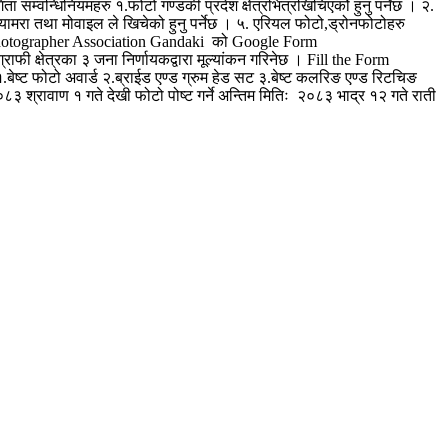
सम्वन्धिनियमहरु १.फोटो गण्डकी प्रदेश क्षेत्रभित्रखिचिएकोे हुनु पर्नेछ । २.
यामरा तथा मोवाइल ले खिचेको हुनु पर्नेछ । ५. एरियल फोटो,ड्रोनफोटोहरु
ो Photographer Association Gandaki को Google Form
 क्षेत्रका ३ जना निर्णायकद्वारा मूल्यांकन गरिनेछ । Fill the Form
ट फोटो अवार्ड २.ब्राईड एण्ड ग्रुम हेड सट ३.बेष्ट कलरिङ एण्ड रिटचिङ
३ श्रावाण १ गते देखी फोटो पोष्ट गर्ने अन्तिम मितिः २०८३ भाद्र १२ गते राती