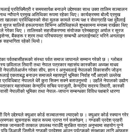
लाई प्रविधिमैत्री र समयसापेक्ष बनाउने उद्देश्यका साथ उक्त तालिम सञ्चालन
थ न्यौपाने प्रमुख अतिथिका रूपमा रहेका थिए। कार्यक्रममा बोल्दै प्रमुख
 खालका प्रविधिहरुको सेवा मुलक कामले राज्य पक्ष र सेवाग्राहि पक्ष दुवैलाई
िव सुरज चालिसे हरूलगायत विभिन्न अतिथिहरूले शुभकामना मन्तब्य राखेका थिए
ण्डेले गरेका थिए । तालिमको सहजीकरणमा संयोजक प्रेमबहादुर अर्याल र सुरज
लाइसेन्स, बैंकहरू र श्रम तथा परिचयपत्र सम्बन्धी अनलाईनबाट भरिने अनलाइन
नक सहभागिता रहेको थियो।
हेका पर्वतबासीहरूको संस्था पर्वत समाज जापानले सम्मान गरेको छ । ग्लोबल
य सदस्य छविलाल तिवारी तथा नेपाल पत्रकार महासंघ कास्कीका अध्यक्ष माधव
ी नेपालीलेआर्जन गरेका सीप, ज्ञान र अनुभवलाई नेपालको विकाससँग जोड्न
रूलाई एकताबद्ध बनाउन समाजले महत्वपूर्ण भूमिका निर्वाह गर्दै आएको उल्लेख
प्रविधिबाट नेपालले धेरै कुरा सिक्न सक्ने बताउनुभयो । उहाँले नेपालको उद्योग
्रकार महासंघका केन्द्रीय सचिव पराजुली, केन्द्रीय सदस्य तिवारी, कास्की
्रवासी नेपालीको भूमिका तथा नेपाल–जापान सम्बन्धका विविध पक्षबारे धारणा
िने उद्देश्यले क्युआर कोर्ड सञ्चालनमा ल्याएको छ । क्युआर कोर्ड स्क्यान गरेर
भ्रमणका सूचनाहरू सहज रूपमा प्राप्त गर्न सक्नेछन् । गण्डकी प्रदेश प्रहरी
यक जानकारी तत्काल उपलब्ध गराउँदै सुरक्षित यात्रा अनुभवमा सहयोग पुग्ने
 छलफल पछि डिआजी जिसीले गण्डकी प्रदेशमा आउन पर्यटकको सुरक्षाका लागि आफुहरु