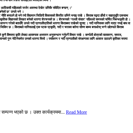
जो ¥यान्डम रिडर्स सोसाइटीले मिलाएको थियो ।
आदिवासी महिलाको जर्जर अवस्था देखेर उत्तिकै संवेदित बन्छन् ।’
ल बनेको छ’ उनले भने ।
ेर नीति बनाउने हो भने त्यो विद्यमान जिडिपी विकासको विपरीत उभिने भनाइ राखे । किताब पढ्दा हाँसो र सहानुभूति एकसाथ
प्राकृतिक विज्ञानको लिखत बनेको धारणा शेरचनको छ । शेरचनको ‘गल्ली संसार’ पछिल्लो समयको चर्चित निबन्धकृति हो ।
त्पन्न गरेको बताउँदै उनले नदी प्रणालीप्रतिको धारणा किताबमा राखेको सुनाए । नदी मानिसका लागि मात्र नभई बाघ वा
जिकिर छ । किताबले मानिसलाई एक पटक प्रकृति, नदी र चराका बारेमा सोच्न बाध्य बनाओस् भन्ने उद्देश्यले किताब
 विषयमा कृति लेख्दा आवश्यक अध्ययन अनुसन्धान गर्नुपर्ने विचार राखे । कर्णाली क्षेत्रको वातावरण, समाज,
ानको गुण भेटिनेसमेत उनको धारणा थियो । पर्यावरण र नदी प्रणालीको संरक्षणका लागि आवाज उठाउने कृतिका रूपमा
म्पन्न भएको छ । उक्त कार्यक्रममा...
Read More