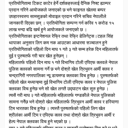
प्रतियोगितामा टिकट काटेर हेर्ने दर्शकहरुलाई दैनिक गिफ्ट ह्याम्पर
प्रदान गरिने आयोजकले जनाएको छ भने फाइनल खेलमा बम्पर
उपहारस्वरुप सामसुङको मोवाइल प्रदान गरिने सचिव नेपालीले
जानकारी दिएका छन् । प्रतियोगिता सम्पन्न गर्न करिव १ करोड १५
लाख भन्दा बढि खर्च हुने आयोजकले जनाएको छ ।
प्रतियोगिताका इन्टनेशनल रेफ्रि तथा रेफ्रि डेलिगेट्स।टहल सिंह
थापाका अनुसार लिग कम नक आउटका आधारमा सञ्चालन हुने
प्रतियोगिताको पहिलो दिन माघ १ गते ३ गते सम्म हरेक दिन महिलातर्फ
दुई र पुरुषतर्फ गरी चार खेल हुनेछन् ।
महिलातर्फ पहिलो दिन माघ १ गते विभागिय टोली एपिएफ क्लवले नेपाल
पुलिस क्लवको सामना गर्ने छ भने दोश्रो खेल त्रिभुवन आर्मी क्लव र
चन्द्रागिरी नगरपालिका न्यू डायमण्ड क्लवका विच हुनेछ । पुरुषतर्फको
पहिलो खेल मध्यान्हमा दुई विभागिय टोली एपिएफ क्लव र नेपाल पुलिस
क्लवका विच हुनेछ भने सो खेल लगतै उद्घाटन खेल सुरु हुनेछ ।
त्यसै गरी माघ २ गते महिलातर्फ महिलातर्फ गण्डकीले नेपाल पुलिसको
सामना गर्नेछ भने दोश्रो खेल महिलातर्फ त्रिभुवन आर्मी क्लव र हरियाणा
टिम भारतका विच हुनेछ । त्यस्तै पुरुषतर्फको पहिलो लिग खेल
श्रीलंका आर्मी टिम र एपिएफ क्लव तथा दोश्रो खेल त्रिभुवन आर्मी र
हेल्प नेपाल क्लवका विच हुने भएको छ ।
माघ ३ गते महिलातर्फ एपिएफ क्लव र गण्डकी प्रदेशका विच हुने छ भने