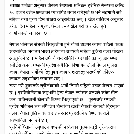
अध्यक्ष शर्माका अनुसार पोखरा रंगशाला भलिबल ट्रेनिङ सेन्टरमा करिव
१० हजार दर्शक क्षमताको प्यारापिट तयार गरिएको छ भने सहभागि सबै
महिला तथा पुरुष टिम पोखरा आइसकेका छन् । खेल तालिका अनुसार
हरेक दिन महिला र पुरुषतर्फका २–२ खेल गरी चार खेल हुने
आयोजकले जनाएको छ ।
नेपाल भलिबल संघको स्विकृतीमा हुने चौथो टाइगर कपमा पहिलो पटक
सहभागिता जनाउन भारत हरियाणा राज्यको महिला पुलिस क्लव पोखरा
आइपुगेको छ । महिलातर्फ नै चन्द्रागिरी नगर पालिका न्यू डायमण्ड
स्पोर्टस क्लव, गण्डकी प्रदेश संगै तिन विभागिय टोली नेपाल पुलिस
क्लव, नेपाल आर्मीको त्रिभुवन क्लव र शसस्त्र प्रहरीको एपिएफ
क्लवले सहभागिता जनाउने छन् ।
त्यसै गरी पुरुषतर्फ श्रीलंकाको आर्मी टिमले पहिलो पटक पोखरा आएको
छ । प्रतियोगितामा सहभागि हेल्प नेपाल स्पोर्टस क्लवले समेत तीन
जना पाकिस्तानी खेलाडी टिममा भित्राएको छ । पुरुषतर्फ गण्डकी
प्रदेश भलिबल संघ संगै तिन विभागिय टोली नेपाली सेनाको त्रिभुवन
क्लव, नेपाल पुलिस क्लव र शसस्त्र प्रहरीको एपिएफ क्लवले
सहभागिता जनाउने छन् ।
प्रतियोगिताको उद्घाटन गण्डकी प्रदेशका मुख्यमन्त्री सुरेन्द्रराज
पाण्डेले गर्ने तय भएको संस्थाका अध्यक्ष शर्माले जनाएका छन् ।