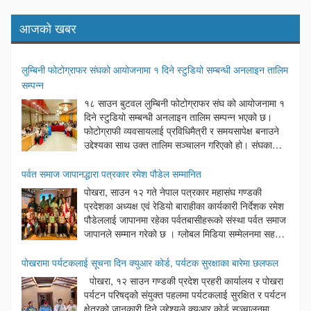
आजको खबर
लुम्बिनी फोटोग्राफर संघको आयोजनामा १ दिने स्टुडियो सम्बन्धी अनलाइन तालिम
सम्पन्न
१८ साउन बुटवल लुम्बिनी फोटोग्राफर संघ को आयोजनामा १
दिने स्टुडियो सम्बन्धी अनलाइन तालिम सम्पन्न भएको छ।
फोटोग्राफी व्यवसायलाई प्रविधिमैत्री र समयसापेक्ष बनाउने
उद्देश्यका साथ उक्त तालिम सञ्चालन गरिएको हो। संघका
अध्यक्ष दिनेश अर्यालको अध्यक्षतामा सम्पन्न उक्त कार्यक्रममा
बुटवल उपमहानगरपालिका वडा नम्बर ६ का अध्यक्ष लोकनाथ न्यौपाने प्रमुख
पर्वत समाज जापानद्धारा पत्रकार रमेश पौडेल सम्मानित
अतिथिका रूपमा रहेका थिए। कार्यक्रममा बोल्दै प्रमुख अतिथि न्यौपानेले आधुनिक
पोखरा, साउन १२ गते नेपाल पत्रकार महासंघ गण्डकी
समयमा प्रविधिको सही प्रयोग गर्दै सेवा प्रवाह गर्नु नै व्यवसायीहरूको सफलताको
प्रदेशका अध्यक्ष एवं रेडियो बाराहीका कार्यकारी निर्देशक रमेश
साँचो भएको बताउनुभयो। यस्ता खालका प्रविधिहरुको सेवा मुलक कामले राज्य
पौडेललाई जापानमा रहेका पर्वतबासीहरूको संस्था पर्वत समाज
पक्ष र सेवाग्राहि पक्ष दुवैलाई फाइदा गुग्ने कुरा बताए। कार्यक्रममा संघका
जापानले सम्मान गरेको छ । ग्लोबल मिडिया सम्मेलनमा सहभागी
सल्लाहकार माधवप्रसाद पन्थ, नवलपरासी फोटोग्राफर संघका उपाध्यक्ष शिव
हुन जापान पुग्नुभएका अध्यक्ष पौडेलसँगै नेपाल पत्रकार
भण्डारी महासचिव सुरज चालिसे हरूलगायत विभिन्न अतिथिहरूले शुभकामना
महासंघका केन्द्रीय सचिव बैकुण्ठ पराजुली, केन्द्रीय सदस्य छविलाल तिवारी तथा
पोखरामा पर्यटकलाई सूचना दिन क्युआर कोर्ड, पर्यटक सुरक्षाका बारेमा छलफल
मन्तब्य राखेका थिए । कार्यक्रममा स्वागत मन्तव्य संघका प्रथम उपाध्यक्ष माधव
नेपाल पत्रकार महासंघ कास्कीका अध्यक्ष माधव बराललाई पनि सम्मान गरिएको हो
पोखरा, १२ साउन गण्डकी प्रदेश प्रहरी कार्यालय र पोखरा
प्रसाद पन्थले राखेका थिए भने कार्यक्रमको सञ्चालन महासचिव त्रिभुवन पाण्डेले
। सम्मान कार्यक्रममा गैरआवासीय नेपाली संघ ९एनआरएनए० जापानका अध्यक्ष
पर्यटन परिषद्को संयुक्त पहलमा पर्यटकलाई सुरक्षित र पर्यटन
गरेका थिए । तालिमको सहजीकरणमा संयोजक प्रेमबहादुर अर्याल र सुरज
सुभास लामिछानेले प्रवासी नेपालीलेआर्जन गरेका सीप, ज्ञान र अनुभवलाई
क्षेत्रको जानकारी दिने उद्देश्यले क्युआर कोर्ड सञ्चालनमा