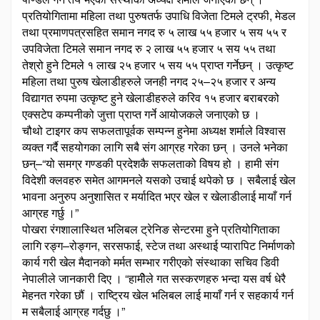
प्रतियोगितामा महिला तथा पुरुषतर्फ उपाधि विजेता टिमले ट्रफी, मेडल
तथा प्रमाणपत्रसहित समान नगद रु ५ लाख ५५ हजार ५ सय ५५ र
उपविजेता टिमले समान नगद रु २ लाख ५५ हजार ५ सय ५५ तथा
तेश्रो हुने टिमले १ लाख २५ हजार ५ सय ५५ प्राप्त गर्नेछन् । उत्कृष्ट
महिला तथा पुरुष खेलाडीहरुले जनही नगद २५–२५ हजार र अन्य
विद्यागत रुपमा उत्कृष्ट हुने खेलाडीहरुले करिव १५ हजार बराबरको
एक्सटेप कम्पनीको जुत्ता प्राप्त गर्ने आयोजकले जनाएको छ ।
चौथो टाइगर कप सफलतापूर्वक सम्पन्न हुनेमा अध्यक्ष शर्माले विश्वास
व्यक्त गर्दै सहयोगका लागि सबै संग आग्रह गरेका छन् । उनले भनेका
छन्–“यो समग्र गण्डकी प्रदेशकै सफलताको विषय हो । हामी संग
विदेशी क्लवहरु समेत आगमनले यसको उचाई थपेको छ । सबैलाई खेल
भावना अनुरुप अनुशासित र मर्यादित भएर खेल र खेलाडीलाई मायाँ गर्न
आग्रह गर्छु ।”
पोखरा रंगशालास्थित भलिबल ट्रेनिङ सेन्टरमा हुने प्रतियोगिताका
लागि रङ्ग–रोङ्गन, सरसफाई, स्टेज तथा अस्थाई प्यारापिट निर्माणको
कार्य गरी खेल मैदानको मर्मत सम्भार गरीएको संस्थाका सचिव डिवी
नेपालीले जानकारी दिए । “हामीेले गत सस्करणहरु भन्दा यस वर्ष धेरै
मेहनत गरेका छौं । राष्ट्रिय खेल भलिबल लाई मायाँ गर्न र सहकार्य गर्न
म सबैलाई आग्रह गर्दछु ।”