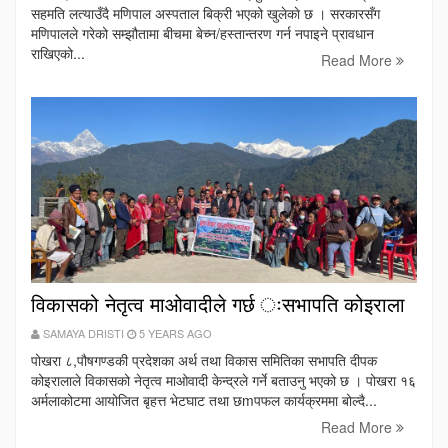
सहमति लत्याउँदै मणिपाल अस्पताल बिक्री भएको खुलेकाे छ । सरकारसँग
मणिपालले गरेको सम्झौतामा बीचमा बेच्‍न/हस्तान्तरण गर्न नपाइने प्रावधान
राखिएको...
Read More
विकासको नेतृत्व माओवादीले गर्छ ःसभापति कोइराला
SAMAYA DRISTI
5 YEARS AGO
पोखरा ८,पौषगण्डकी प्रदेशका अर्थ तथा विकास समितिका सभापति दीपक
कोइरालाले विकासको नेतृत्व माओवादी केन्द्रले गर्ने बताउनु भएको छ । पोखरा १६
अर्मलाकोटमा आयोजित बृहत्त भेटघाट तथा छmपफल कार्यक्रममा बोल्दै...
Read More