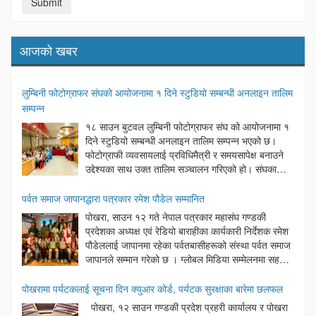
आजको खबर
लुम्बिनी फोटोग्राफर संघको आयोजनामा १ दिने स्टुडियो सम्बन्धी अनलाइन तालिम
सम्पन्न
१८ साउन बुटवल लुम्बिनी फोटोग्राफर संघ को आयोजनामा १
दिने स्टुडियो सम्बन्धी अनलाइन तालिम सम्पन्न भएको छ।
फोटोग्राफी व्यवसायलाई प्रविधिमैत्री र समयसापेक्ष बनाउने
उद्देश्यका साथ उक्त तालिम सञ्चालन गरिएको हो। संघका
अध्यक्ष दिनेश अर्यालको अध्यक्षतामा सम्पन्न उक्त कार्यक्रममा
बुटवल उपमहानगरपालिका वडा नम्बर ६ का अध्यक्ष लोकनाथ न्यौपाने प्रमुख
पर्वत समाज जापानद्धारा पत्रकार रमेश पौडेल सम्मानित
अतिथिका रूपमा रहेका थिए। कार्यक्रममा बोल्दै प्रमुख अतिथि न्यौपानेले आधुनिक
पोखरा, साउन १२ गते नेपाल पत्रकार महासंघ गण्डकी
समयमा प्रविधिको सही प्रयोग गर्दै सेवा प्रवाह गर्नु नै व्यवसायीहरूको सफलताको
प्रदेशका अध्यक्ष एवं रेडियो बाराहीका कार्यकारी निर्देशक रमेश
साँचो भएको बताउनुभयो। यस्ता खालका प्रविधिहरुको सेवा मुलक कामले राज्य
पौडेललाई जापानमा रहेका पर्वतबासीहरूको संस्था पर्वत समाज
पक्ष र सेवाग्राहि पक्ष दुवैलाई फाइदा गुग्ने कुरा बताए। कार्यक्रममा संघका
जापानले सम्मान गरेको छ । ग्लोबल मिडिया सम्मेलनमा सहभागी
सल्लाहकार माधवप्रसाद पन्थ, नवलपरासी फोटोग्राफर संघका उपाध्यक्ष शिव
हुन जापान पुग्नुभएका अध्यक्ष पौडेलसँगै नेपाल पत्रकार
भण्डारी महासचिव सुरज चालिसे हरूलगायत विभिन्न अतिथिहरूले शुभकामना
महासंघका केन्द्रीय सचिव बैकुण्ठ पराजुली, केन्द्रीय सदस्य छविलाल तिवारी तथा
पोखरामा पर्यटकलाई सूचना दिन क्युआर कोर्ड, पर्यटक सुरक्षाका बारेमा छलफल
मन्तब्य राखेका थिए । कार्यक्रममा स्वागत मन्तव्य संघका प्रथम उपाध्यक्ष माधव
नेपाल पत्रकार महासंघ कास्कीका अध्यक्ष माधव बराललाई पनि सम्मान गरिएको हो
पोखरा, १२ साउन गण्डकी प्रदेश प्रहरी कार्यालय र पोखरा
प्रसाद पन्थले राखेका थिए भने कार्यक्रमको सञ्चालन महासचिव त्रिभुवन पाण्डेले
। सम्मान कार्यक्रममा गैरआवासीय नेपाली संघ ९एनआरएनए० जापानका अध्यक्ष