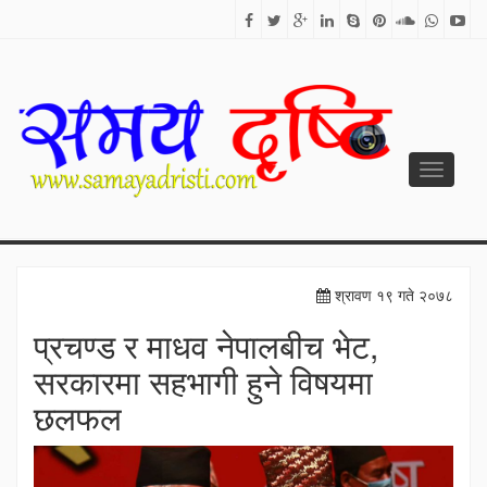
Toggle
navigati
SAMAYA DRISTI
Best News Site from Nepal
श्रावण १९ गते २०७८
प्रचण्ड र माधव नेपालबीच भेट,
सरकारमा सहभागी हुने विषयमा
छलफल