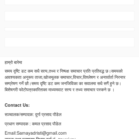
हाम्रो बारेमा
समय दृष्टि डट कम सधै सत्य,तथ्य र निष्पक्ष समाचार प्रति प्रतिवद्ध छ।समयको
आवश्यकता अनूरूप ताजा,खोजमूलक समाचार,विचार,विश्लेषण र अन्तर्वार्ता निरन्तर
सम्प्रेषण गर्ने छौ।समय दृष्टि डट कम जनजिविका का सवालमा सधै सगैं हुने छ।
बिशेषगरी फोटोपत्रकारिताका माध्यमवाट सत्य र तथ्य समाचार पस्कने छ ।
Contact Us:
सञ्चालक/सम्पादक: दुर्गा प्रसाद पौडेल
प्रधान सम्पादक : कमल प्रसाद पौडेल
Email:Samayadristi@gmail.com
सूचना तथा प्रशारण विभाग दर्ता नं. २७०४/०७८