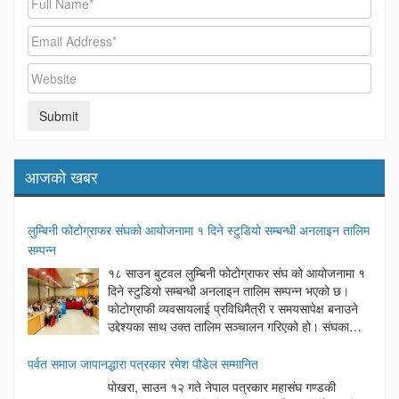
आजको खबर
लुम्बिनी फोटोग्राफर संघको आयोजनामा १ दिने स्टुडियो सम्बन्धी अनलाइन तालिम
सम्पन्न
१८ साउन बुटवल लुम्बिनी फोटोग्राफर संघ को आयोजनामा १
दिने स्टुडियो सम्बन्धी अनलाइन तालिम सम्पन्न भएको छ।
फोटोग्राफी व्यवसायलाई प्रविधिमैत्री र समयसापेक्ष बनाउने
उद्देश्यका साथ उक्त तालिम सञ्चालन गरिएको हो। संघका
अध्यक्ष दिनेश अर्यालको अध्यक्षतामा सम्पन्न उक्त कार्यक्रममा
बुटवल उपमहानगरपालिका वडा नम्बर ६ का अध्यक्ष लोकनाथ न्यौपाने प्रमुख
पर्वत समाज जापानद्धारा पत्रकार रमेश पौडेल सम्मानित
अतिथिका रूपमा रहेका थिए। कार्यक्रममा बोल्दै प्रमुख अतिथि न्यौपानेले आधुनिक
पोखरा, साउन १२ गते नेपाल पत्रकार महासंघ गण्डकी
समयमा प्रविधिको सही प्रयोग गर्दै सेवा प्रवाह गर्नु नै व्यवसायीहरूको सफलताको