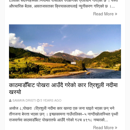
टोलीका सदस्यहरूको नियमित पीसीआर परीक्षणको प्रावधान गरिएको छ । यस्तै
औपचारिक बैठक, आवतजावतका क्रियाकलापलाई न्यूनीकरण गरिएको छ ।...
Read More
काठमाडौँबाट पोखरा आउँदै गरेको कार त्रिशूली नदीमा
खस्यो
SAMAYA DRISTI
5 YEARS AGO
असोज ८,पोखरा ।त्रिशुली नदीमा कार खस्दा एक जना घाइते भएका छन् भने
तीनजना बेपत्ता भएका छन् । इच्छाकामना गाउँपालिका–५ नाग्दीखोलास्थित पृथ्वी
राजमार्गमा काठमाडौँबाट पोखरातर्फ आउँदै गरेको ग२च ४९१८ नम्बरको...
Read More