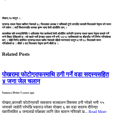
पोखरा,१४ फागुन ।
प्रचण्ड-माधव नेपाल पक्षीयन नेकपाले ६८ जिल्लाका अध्यक्ष र सचिवको टुंगो लगाउँदा कास्की जिल्लाको नेतृत्व भने चयन
गर्न सकेन । पार्टी विभाजनपछि अध्यक्ष कृष्ण थापा केपी ओलीतिर छन् ।
कास्कीका सबै जनप्रतिनिधि र अधिकांश नेता कार्यकर्ता केपी ओलीतिर लागेपनि प्रचण्ड माधव पक्षमा नेतृत्व कसले गर्ने
भन्ने विवाद देखिएको छ ।सो पक्षले नयाँ ढंगबाट एकता गर्ने भन्दै ५०(५० प्रतिशतको पद बाँडफाँड गर्ने निर्णय गरिसकेका
छन् । सोही निर्णय बमोजिम प्रचण्ड(माधव पक्षीय नेकपाले पहिलो चरणमामा फागुन ७ गते ६८ जिल्लाको चयन
गरिसकेको छ । बाँकी ९ वटा जिल्लामा नेतृत्व छान्नै बाँकी छ ।
Related Posts
पोखरामा फोटोग्राफरमाथि ठगी गर्ने वडा सदस्यसहित
४ जना जेल चलान
Samaya Dristi
3 years ago
पोखरा,कास्की फोटोग्राफी व्यवसाय सञ्चालन विषयमा ठगी गरेको भनी १५
जनाको जाहेरी परेपछि पक्राउ परेका पोखरा ६ का वडा सदस्य दीपेन्द्र
पहारीसहित ४ जनालाई पुर्पक्षका लागि जेल चलान गरिएको छ...
Read More