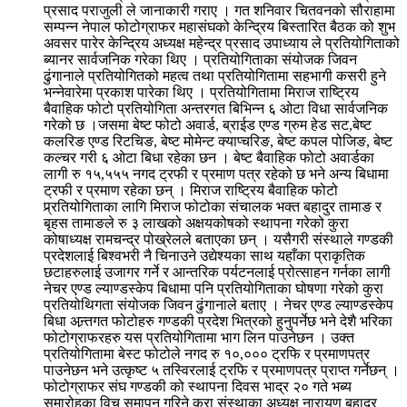
प्रसाद पराजुली ले जानाकारी गराए । गत शनिवार चितवनको सौराहामा
सम्पन्न नेपाल फोटोग्राफर महासंघको केन्द्रिय बिस्तारित बैठक को शुभ
अवसर पारेर केन्द्रिय अध्यक्ष महेन्द्र प्रसाद उपाध्याय ले प्रतियोगिताको
ब्यानर सार्वजनिक गरेका थिए । प्रतियोगिताका संयोजक जिवन
ढुंगानाले प्रतियोगितको महत्व तथा प्रतियोगितामा सहभागी कसरी हुने
भन्नेवारेमा प्रकाश पारेका थिए । प्रतियोगितामा मिराज राष्ट्रिय
बैवाहिक फोटो प्रतियोगिता अन्तरगत बिभिन्न ६ ओटा विधा सार्वजनिक
गरेको छ ।जसमा बेष्ट फोटो अवार्ड, ब्राईड एण्ड ग्रुम हेड सट,बेष्ट
कलरिङ एण्ड रिटचिङ, बेष्ट मोमेन्ट क्याप्चरिङ, बेष्ट कपल पोजिङ, बेष्ट
कल्चर गरी ६ ओटा बिधा रहेका छन । बेष्ट बैवाहिक फोटो अवार्डका
लागी रु १५,५५५ नगद ट्रफी र प्रमाण पत्र रहेको छ भने अन्य बिधामा
ट्रफी र प्रमाण रहेका छन् । मिराज राष्ट्रिय बैवाहिक फोटो
प्र्रतियोगिताका लागि मिराज फोटोका संचालक भक्त बहादुर तामाङ र
बृहस तामाङले रु ३ लाखको अक्षयकोषको स्थापना गरेको कुरा
कोषाध्यक्ष रामचन्द्र पोख्रेलले बताएका छन् । यसैगरी संस्थाले गण्डकी
प्रदेशलाई बिश्वभरी नै चिनाउने उद्येश्यका साथ यहाँका प्राकृतिक
छटाहरुलाई उजागर गर्ने र आन्तरिक पर्यटनलाई प्रोत्साहन गर्नका लागी
नेचर एण्ड ल्याण्डस्केप बिधामा पनि प्रतियोगिताका घोषणा गरेको कुरा
प्रतियोथिगता संयोजक जिवन ढुंगानाले बताए । नेचर एण्ड ल्याण्डस्केप
बिधा अन्र्तगत फोटोहरु गण्डकी प्रदेश भित्रको हुनुपर्नेछ भने देशै भरिका
फोटोग्राफरहरु यस प्रतियोगितामा भाग लिन पाउनेछन । उक्त
प्रतियोगितामा बेस्ट फोटोले नगद रु १०,००० ट्रफि र प्रमाणपत्र
पाउनेछन भने उत्कृष्ट ५ तस्विरलाई ट्रफि र प्रमाणपत्र प्राप्त गर्नेछन् ।
फोटोग्राफर संघ गण्डकी को स्थापना दिवस भाद्र २० गते भब्य
समारोहका विच समापन गरिने कुरा संस्थाका अध्यक्ष नारायण बहादुर