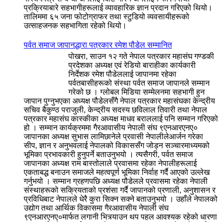
प्रक्रियाबारे सहभागीहरूलाई व्यावहारिक ज्ञान प्रदान गरिएको थियो।
तालिममा ६५ जना फोटोग्राफर तथा स्टुडियो व्यवसायीहरूको
उत्साहजनक सहभागिता रहेको थियो।
पर्वत समाज जापानद्धारा पत्रकार रमेश पौडेल सम्मानित
पोखरा, साउन १२ गते नेपाल पत्रकार महासंघ गण्डकी
प्रदेशका अध्यक्ष एवं रेडियो बाराहीका कार्यकारी
निर्देशक रमेश पौडेललाई जापानमा रहेका
पर्वतबासीहरूको संस्था पर्वत समाज जापानले सम्मान
गरेको छ । ग्लोबल मिडिया सम्मेलनमा सहभागी हुन
जापान पुग्नुभएका अध्यक्ष पौडेलसँगै नेपाल पत्रकार महासंघका केन्द्रीय
सचिव बैकुण्ठ पराजुली, केन्द्रीय सदस्य छविलाल तिवारी तथा नेपाल
पत्रकार महासंघ कास्कीका अध्यक्ष माधव बराललाई पनि सम्मान गरिएको
हो । सम्मान कार्यक्रममा गैरआवासीय नेपाली संघ ९एनआरएनए०
जापानका अध्यक्ष सुभास लामिछानेले प्रवासी नेपालीलेआर्जन गरेका
सीप, ज्ञान र अनुभवलाई नेपालको विकाससँग जोड्न सञ्चारमाध्यमको
भूमिका प्रभावकारी हुनुपर्ने बताउनुभयो । त्यसैगरी, पर्वत समाज
जापानका अध्यक्ष राम बास्तोलाले प्रवासमा रहेका नेपालीहरूलाई
एकताबद्ध बनाउन समाजले महत्वपूर्ण भूमिका निर्वाह गर्दै आएको उल्लेख
गर्नुभयो । सम्मान ग्रहणपछि अध्यक्ष पौडेलले प्रवासमा रहेका नेपाली
संस्थाहरूको सक्रियताको प्रशंसा गर्दै जापानको प्रणाली, अनुशासन र
प्रविधिबाट नेपालले धेरै कुरा सिक्न सक्ने बताउनुभयो । उहाँले नेपालको
उद्योग तथा आर्थिक विकासमा गैरआवासीय नेपाली संघ
९एनआरएनए०मार्फत लगानी भित्र्याउन थप पहल आवश्यक रहेको धारणा