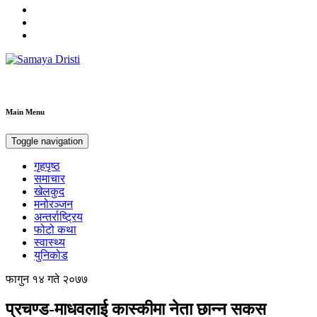
Samaya Dristi
Best News Site from Nepal
Main Menu
Toggle navigation
गृहपृष्ठ
समाचार
खेलकुद
मनोरञ्जन
अन्तर्राष्ट्रिय
फोटो कथा
स्वास्थ्य
युनिकोड
फागुन १४ गते २०७७
प्रचण्ड-माधवलाई कास्कीमा नेता छान्न सकस