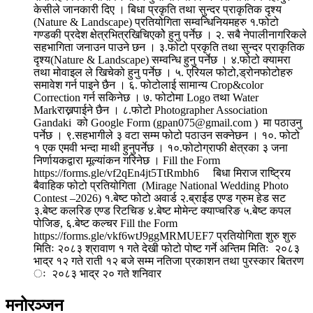
केसीले जानकारी दिए । बिधा प्रकृति तथा सुन्दर प्राकृतिक दृश्य
(Nature & Landscape) प्रतियोगिता सम्वन्धिनियमहरु १.फोटो
गण्डकी प्रदेश क्षेत्रभित्रखिचिएकोे हुनु पर्नेछ । २. सबै नेपालीनागरिकले
सहभागिता जनाउन पाउने छन । ३.फोटो प्रकृति तथा सुन्दर प्राकृतिक
दृश्य(Nature & Landscape) सम्वन्धि हुनु पर्नेछ । ४.फोटो क्यामरा
तथा मोवाइल ले खिचेको हुनु पर्नेछ । ५. एरियल फोटो,ड्रोनफोटोहरु
समावेश गर्न पाइने छैन । ६. फोटोलाई सामान्य Crop&color
Correction गर्न सकिनेछ । ७. फोटोमा Logo तथा Water
Markराख्नपाईने छैन । ८.फोटो Photographer Association
Gandaki को Google Form (gpan075@gmail.com ) मा पठाउनु
पर्नेछ । ९.सहभागीले ३ वटा सम्म फोटो पठाउन सक्नेछन । १०. फोटो
१ एक एमवी भन्दा माथी हुनुपर्नेछ । १०.फोटोग्राफी क्षेत्रका ३ जना
निर्णायकद्वारा मूल्यांकन गरिनेछ । Fill the Form
https://forms.gle/vf2qEn4jt5TtRmbh6 बिधा मिराज राष्ट्रिय
बैवाहिक फोटो प्रतियोगिता (Mirage National Wedding Photo
Contest –2026) १.बेष्ट फोटो अवार्ड २.ब्राईड एण्ड ग्रुम हेड सट
३.बेष्ट कलरिङ एण्ड रिटचिङ ४.बेष्ट मोमेन्ट क्याप्चरिङ ५.बेष्ट कपल
पोजिङ, ६.बेष्ट कल्चर Fill the Form
https://forms.gle/vkf6wtJ9ggMRMUEF7 प्रतियोगिता शुरु शुरु
मितिः २०८३ श्रावाण १ गते देखी फोटो पोष्ट गर्ने अन्तिम मितिः २०८३
भाद्र १२ गते राती १२ बजे सम्म नतिजा प्रकाशन तथा पुरस्कार बितरण
ः २०८३ भाद्र २० गते शनिवार
मनोरञ्जन