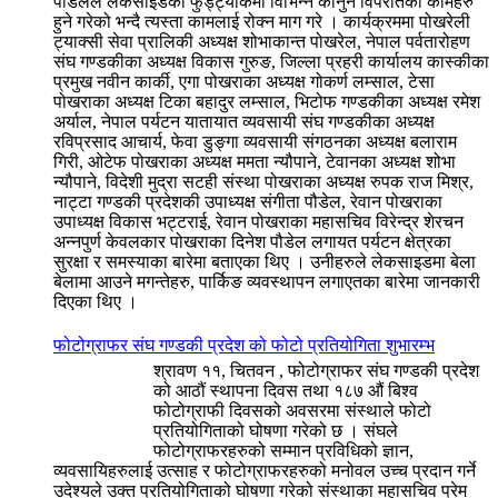
पौडेलले लेकसाइडको फुड्ट्याकमा विभिन्न कानुन विपरीतका कामहरु
हुने गरेको भन्दै त्यस्ता कामलाई रोक्न माग गरे । कार्यक्रममा पोखरेली
ट्याक्सी सेवा प्रालिकी अध्यक्ष शोभाकान्त पोखरेल, नेपाल पर्वतारोहण
संघ गण्डकीका अध्यक्ष विकास गुरुङ, जिल्ला प्रहरी कार्यालय कास्कीका
प्रमुख नवीन कार्की, एगा पोखराका अध्यक्ष गोकर्ण लम्साल, टेसा
पोखराका अध्यक्ष टिका बहादुर लम्साल, भिटोफ गण्डकीका अध्यक्ष रमेश
अर्याल, नेपाल पर्यटन यातायात व्यवसायी संघ गण्डकीका अध्यक्ष
रविप्रसाद आचार्य, फेवा डुङ्गा व्यवसायी संगठनका अध्यक्ष बलाराम
गिरी, ओटेफ पोखराका अध्यक्ष ममता न्यौपाने, टेवानका अध्यक्ष शोभा
न्यौपाने, विदेशी मुद्रा सटही संस्था पोखराका अध्यक्ष रुपक राज मिश्र,
नाट्टा गण्डकी प्रदेशकी उपाध्यक्ष संगीता पौडेल, रेवान पोखराका
उपाध्यक्ष विकास भट्टराई, रेवान पोखराका महासचिव विरेन्द्र शेरचन
अन्नपुर्ण केवलकार पोखराका दिनेश पौडेल लगायत पर्यटन क्षेत्रका
सुरक्षा र समस्याका बारेमा बताएका थिए । उनीहरुले लेकसाइडमा बेला
बेलामा आउने मगन्तेहरु, पार्किङ व्यवस्थापन लगाएतका बारेमा जानकारी
दिएका थिए ।
फोटोग्राफर संघ गण्डकी प्रदेश को फोटो प्रतियोगिता शुभारम्भ
श्रावण ११, चितवन , फोटोग्राफर संघ गण्डकी प्रदेश
को आठौं स्थापना दिवस तथा १८७ औं बिश्व
फोटोग्राफी दिवसको अवसरमा संस्थाले फोटो
प्रतियोगिताको घोषणा गरेको छ । संघले
फोटोग्राफरहरुको सम्मान प्रविधिको ज्ञान,
व्यवसायिहरुलाई उत्साह र फोटोग्राफरहरुको मनोवल उच्च प्रदान गर्ने
उदेश्यले उक्त प्रतियोगिताको घोषणा गरेको संस्थाका महासचिव प्रेम