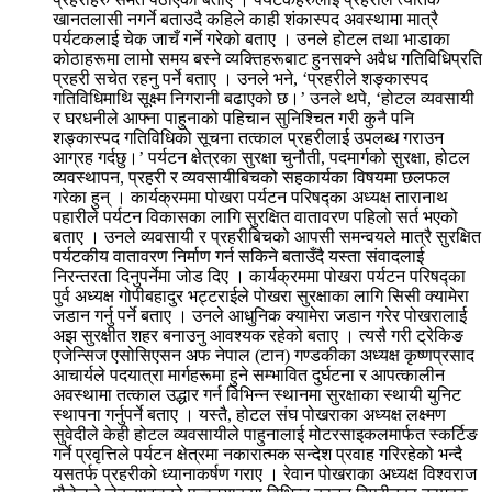
खानतलासी नगर्ने बताउदै कहिले काही शंकास्पद अवस्थामा मात्रै
पर्यटकलाई चेक जाचँ गर्ने गरेको बताए । उनले होटल तथा भाडाका
कोठाहरूमा लामो समय बस्ने व्यक्तिहरूबाट हुनसक्ने अवैध गतिविधिप्रति
प्रहरी सचेत रहनु पर्ने बताए । उनले भने, ‘प्रहरीले शङ्कास्पद
गतिविधिमाथि सूक्ष्म निगरानी बढाएको छ।’ उनले थपे, ‘होटल व्यवसायी
र घरधनीले आफ्ना पाहुनाको पहिचान सुनिश्चित गरी कुनै पनि
शङ्कास्पद गतिविधिको सूचना तत्काल प्रहरीलाई उपलब्ध गराउन
आग्रह गर्दछु।’ पर्यटन क्षेत्रका सुरक्षा चुनौती, पदमार्गको सुरक्षा, होटल
व्यवस्थापन, प्रहरी र व्यवसायीबिचको सहकार्यका विषयमा छलफल
गरेका हुन् । कार्यक्रममा पोखरा पर्यटन परिषद्का अध्यक्ष तारानाथ
पहारीले पर्यटन विकासका लागि सुरक्षित वातावरण पहिलो सर्त भएको
बताए । उनले व्यवसायी र प्रहरीबिचको आपसी समन्वयले मात्रै सुरक्षित
पर्यटकीय वातावरण निर्माण गर्न सकिने बताउँदै यस्ता संवादलाई
निरन्तरता दिनुपर्नेमा जोड दिए । कार्यक्रममा पोखरा पर्यटन परिषद्का
पुर्व अध्यक्ष गोपीबहादुर भट्टराईले पोखरा सुरक्षाका लागि सिसी क्यामेरा
जडान गर्नु पर्ने बताए । उनले आधुनिक क्यामेरा जडान गरेर पोखरालाई
अझ सुरक्षीत शहर बनाउनु आवश्यक रहेको बताए । त्यसै गरी ट्रेकिङ
एजेन्सिज एसोसिएसन अफ नेपाल (टान) गण्डकीका अध्यक्ष कृष्णप्रसाद
आचार्यले पदयात्रा मार्गहरूमा हुने सम्भावित दुर्घटना र आपत्कालीन
अवस्थामा तत्काल उद्धार गर्न विभिन्न स्थानमा सुरक्षाका स्थायी युनिट
स्थापना गर्नुपर्ने बताए । यस्तै, होटल संघ पोखराका अध्यक्ष लक्ष्मण
सुवेदीले केही होटल व्यवसायीले पाहुनालाई मोटरसाइकलमार्फत स्कर्टिङ
गर्ने प्रवृत्तिले पर्यटन क्षेत्रमा नकारात्मक सन्देश प्रवाह गरिरहेको भन्दै
यसतर्फ प्रहरीको ध्यानाकर्षण गराए । रेवान पोखराका अध्यक्ष विश्वराज