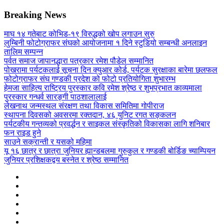
Breaking News
माघ १४ गतेबाट कोभिड-१९ विरुद्धको खोप लगाउन सुरु
लुम्बिनी फोटोग्राफर संघको आयोजनामा १ दिने स्टुडियो सम्बन्धी अनलाइन
तालिम सम्पन्न
पर्वत समाज जापानद्धारा पत्रकार रमेश पौडेल सम्मानित
पोखरामा पर्यटकलाई सूचना दिन क्युआर कोर्ड, पर्यटक सुरक्षाका बारेमा छलफल
फोटोग्राफर संघ गण्डकी प्रदेश को फोटो प्रतियोगिता शुभारम्भ
हेमजा साहित्य राष्ट्रिय पुरस्कार कवि रमेश श्रेष्ठ र शुभप्रभात काव्यमाला
पुरस्कार गन्धर्व सारङ्गी पाठशालालाई
लेखनाथ जन्मस्थल संरक्षण तथा विकास समितिमा गोपीराज
स्थापना दिवसको अवसरमा रक्तदान, ४६ युनिट रगत सङ्कलन
पर्यटकीय गन्तव्यको प्रवर्द्धन र साइकल संस्कृतिको विकासका लागि शनिबार
फन राइड हुने
साउने सक्रान्ती र यसको महिमा
यू १६ छात्र र छात्रा जुनियर ह्यान्डबलमा गुरुकुल र गण्डकी बोर्डिङ च्याम्पियन
जुनियर प्रशिक्षकद्वय बस्नेत र श्रेष्ठ सम्मानित