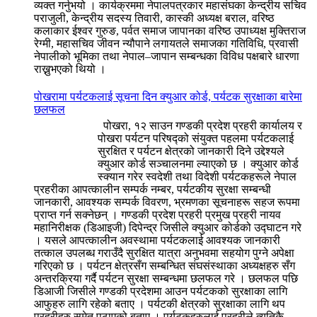
व्यक्त गर्नुभयो । कार्यक्रममा नेपालपत्रकार महासंघका केन्द्रीय सचिव
पराजुली, केन्द्रीय सदस्य तिवारी, कास्की अध्यक्ष बराल, वरिष्ठ
कलाकार ईश्वर गुरुङ, पर्वत समाज जापानका वरिष्ठ उपाध्यक्ष मुक्तिराज
रेग्मी, महासचिव जीवन न्यौपाने लगायतले समाजका गतिविधि, प्रवासी
नेपालीको भूमिका तथा नेपाल–जापान सम्बन्धका विविध पक्षबारे धारणा
राख्नुभएको थियो ।
पोखरामा पर्यटकलाई सूचना दिन क्युआर कोर्ड, पर्यटक सुरक्षाका बारेमा
छलफल
पोखरा, १२ साउन गण्डकी प्रदेश प्रहरी कार्यालय र
पोखरा पर्यटन परिषद्को संयुक्त पहलमा पर्यटकलाई
सुरक्षित र पर्यटन क्षेत्रको जानकारी दिने उद्देश्यले
क्युआर कोर्ड सञ्चालनमा ल्याएको छ । क्युआर कोर्ड
स्क्यान गरेर स्वदेशी तथा विदेशी पर्यटकहरूले नेपाल
प्रहरीका आपत्कालीन सम्पर्क नम्बर, पर्यटकीय सुरक्षा सम्बन्धी
जानकारी, आवश्यक सम्पर्क विवरण, भ्रमणका सूचनाहरू सहज रूपमा
प्राप्त गर्न सक्नेछन् । गण्डकी प्रदेश प्रहरी प्रमुख प्रहरी नायव
महानिरीक्षक (डिआइजी) दिपेन्द्र जिसीले क्युआर कोर्डको उद्घाटन गरे
। यसले आपत्कालीन अवस्थामा पर्यटकलाई आवश्यक जानकारी
तत्काल उपलब्ध गराउँदै सुरक्षित यात्रा अनुभवमा सहयोग पुग्ने अपेक्षा
गरिएको छ । पर्यटन क्षेत्रसँग सम्बन्धित संघसंस्थाका अध्यक्षहरु सँग
अन्तरक्रिया गर्दै पर्यटन सुरक्षा सम्बन्धमा छलफल गरे । छलफल पछि
डिआजी जिसीले गण्डकी प्रदेशमा आउन पर्यटकको सुरक्षाका लागि
आफुहरु लागि रहेको बताए । पर्यटकी क्षेत्रको सुरक्षाका लागि थप
प्रहरीहरु समेत पठाएको बताए । पर्यटकहरुलाई प्रहरीले त्यतिकै