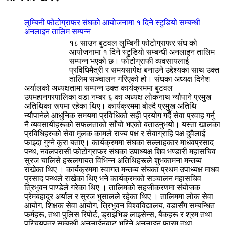
लुम्बिनी फोटोग्राफर संघको आयोजनामा १ दिने स्टुडियो सम्बन्धी
अनलाइन तालिम सम्पन्न
१८ साउन बुटवल लुम्बिनी फोटोग्राफर संघ को
आयोजनामा १ दिने स्टुडियो सम्बन्धी अनलाइन तालिम
सम्पन्न भएको छ। फोटोग्राफी व्यवसायलाई
प्रविधिमैत्री र समयसापेक्ष बनाउने उद्देश्यका साथ उक्त
तालिम सञ्चालन गरिएको हो। संघका अध्यक्ष दिनेश
अर्यालको अध्यक्षतामा सम्पन्न उक्त कार्यक्रममा बुटवल
उपमहानगरपालिका वडा नम्बर ६ का अध्यक्ष लोकनाथ न्यौपाने प्रमुख
अतिथिका रूपमा रहेका थिए। कार्यक्रममा बोल्दै प्रमुख अतिथि
न्यौपानेले आधुनिक समयमा प्रविधिको सही प्रयोग गर्दै सेवा प्रवाह गर्नु
नै व्यवसायीहरूको सफलताको साँचो भएको बताउनुभयो। यस्ता खालका
प्रविधिहरुको सेवा मुलक कामले राज्य पक्ष र सेवाग्राहि पक्ष दुवैलाई
फाइदा गुग्ने कुरा बताए। कार्यक्रममा संघका सल्लाहकार माधवप्रसाद
पन्थ, नवलपरासी फोटोग्राफर संघका उपाध्यक्ष शिव भण्डारी महासचिव
सुरज चालिसे हरूलगायत विभिन्न अतिथिहरूले शुभकामना मन्तब्य
राखेका थिए । कार्यक्रममा स्वागत मन्तव्य संघका प्रथम उपाध्यक्ष माधव
प्रसाद पन्थले राखेका थिए भने कार्यक्रमको सञ्चालन महासचिव
त्रिभुवन पाण्डेले गरेका थिए । तालिमको सहजीकरणमा संयोजक
प्रेमबहादुर अर्याल र सुरज भुसालले रहेका थिए । तालिममा लोक सेवा
आयोग, शिक्षक सेवा आयोग, त्रिभुवन विश्वविद्यालय, वडासँग सम्बन्धित
फर्महरू, तथा पुलिस रिपोर्ट, ड्राइभिङ लाइसेन्स, बैंकहरू र श्रम तथा
परिचयपत्र सम्बन्धी अनलाईनबाट भरिने अनलाइन फारम तथा