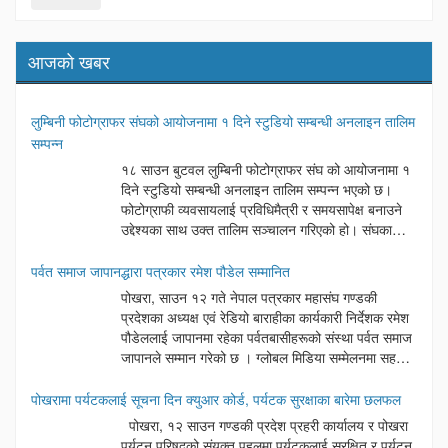
आजको खबर
लुम्बिनी फोटोग्राफर संघको आयोजनामा १ दिने स्टुडियो सम्बन्धी अनलाइन तालिम
सम्पन्न
१८ साउन बुटवल लुम्बिनी फोटोग्राफर संघ को आयोजनामा १
दिने स्टुडियो सम्बन्धी अनलाइन तालिम सम्पन्न भएको छ।
फोटोग्राफी व्यवसायलाई प्रविधिमैत्री र समयसापेक्ष बनाउने
उद्देश्यका साथ उक्त तालिम सञ्चालन गरिएको हो। संघका
अध्यक्ष दिनेश अर्यालको अध्यक्षतामा सम्पन्न उक्त कार्यक्रममा
बुटवल उपमहानगरपालिका वडा नम्बर ६ का अध्यक्ष लोकनाथ न्यौपाने प्रमुख
पर्वत समाज जापानद्धारा पत्रकार रमेश पौडेल सम्मानित
अतिथिका रूपमा रहेका थिए। कार्यक्रममा बोल्दै प्रमुख अतिथि न्यौपानेले आधुनिक
पोखरा, साउन १२ गते नेपाल पत्रकार महासंघ गण्डकी
समयमा प्रविधिको सही प्रयोग गर्दै सेवा प्रवाह गर्नु नै व्यवसायीहरूको सफलताको
प्रदेशका अध्यक्ष एवं रेडियो बाराहीका कार्यकारी निर्देशक रमेश
साँचो भएको बताउनुभयो। यस्ता खालका प्रविधिहरुको सेवा मुलक कामले राज्य
पौडेललाई जापानमा रहेका पर्वतबासीहरूको संस्था पर्वत समाज
पक्ष र सेवाग्राहि पक्ष दुवैलाई फाइदा गुग्ने कुरा बताए। कार्यक्रममा संघका
जापानले सम्मान गरेको छ । ग्लोबल मिडिया सम्मेलनमा सहभागी
सल्लाहकार माधवप्रसाद पन्थ, नवलपरासी फोटोग्राफर संघका उपाध्यक्ष शिव
हुन जापान पुग्नुभएका अध्यक्ष पौडेलसँगै नेपाल पत्रकार
भण्डारी महासचिव सुरज चालिसे हरूलगायत विभिन्न अतिथिहरूले शुभकामना
महासंघका केन्द्रीय सचिव बैकुण्ठ पराजुली, केन्द्रीय सदस्य छविलाल तिवारी तथा
पोखरामा पर्यटकलाई सूचना दिन क्युआर कोर्ड, पर्यटक सुरक्षाका बारेमा छलफल
मन्तब्य राखेका थिए । कार्यक्रममा स्वागत मन्तव्य संघका प्रथम उपाध्यक्ष माधव
नेपाल पत्रकार महासंघ कास्कीका अध्यक्ष माधव बराललाई पनि सम्मान गरिएको हो
पोखरा, १२ साउन गण्डकी प्रदेश प्रहरी कार्यालय र पोखरा
प्रसाद पन्थले राखेका थिए भने कार्यक्रमको सञ्चालन महासचिव त्रिभुवन पाण्डेले
। सम्मान कार्यक्रममा गैरआवासीय नेपाली संघ ९एनआरएनए० जापानका अध्यक्ष
पर्यटन परिषद्को संयुक्त पहलमा पर्यटकलाई सुरक्षित र पर्यटन