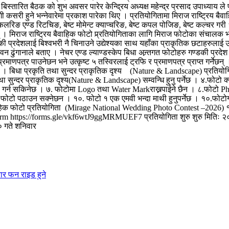
 बिस्तारित बैठक को शुभ अवसर पारेर केन्द्रिय अध्यक्ष महेन्द्र प्रसाद उपाध्या
गी कसरी हुने भन्नेवारेमा प्रकाश पारेका थिए । प्रतियोगितामा मिराज राष्ट्रिय ब
्ट कलरिङ एण्ड रिटचिङ, बेष्ट मोमेन्ट क्याप्चरिङ, बेष्ट कपल पोजिङ, बेष्ट कल्चर
छन् । मिराज राष्ट्रिय बैवाहिक फोटो प्र्रतियोगिताका लागि मिराज फोटोका संचाल
की प्रदेशलाई बिश्वभरी नै चिनाउने उद्येश्यका साथ यहाँका प्राकृतिक छटाहरुलाई उज
ढुंगानाले बताए । नेचर एण्ड ल्याण्डस्केप बिधा अन्र्तगत फोटोहरु गण्डकी प्रदेश 
रमाणपत्र पाउनेछन भने उत्कृष्ट ५ तस्विरलाई ट्रफि र प्रमाणपत्र प्राप्त गर्नेछ
। बिधा प्रकृति तथा सुन्दर प्राकृतिक दृश्य (Nature & Landscape) प्रतियोगिता 
ुन्दर प्राकृतिक दृश्य(Nature & Landscape) सम्वन्धि हुनु पर्नेछ । ४.फोटो क्
ion गर्न सकिनेछ । ७. फोटोमा Logo तथा Water Markराख्नपाईने छैन । ८.फोट
ो पठाउन सक्नेछन । १०. फोटो १ एक एमवी भन्दा माथी हुनुपर्नेछ । १०.फोटोग्राफी
क फोटो प्रतियोगिता (Mirage National Wedding Photo Contest –2026) १.बेष्
he Form https://forms.gle/vkf6wtJ9ggMRMUEF7 प्रतियोगिता शुरु शुरु मितिः २०८
 गते शनिवार
ार फन राइड हुने