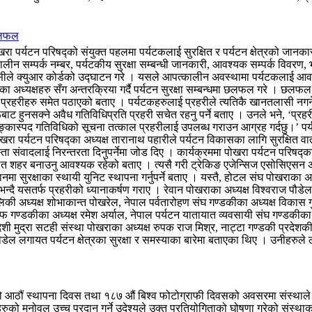
 छलफल
पर्यटन परिषद्को संयुक्त पहलमा पर्यटकलाई सुरक्षित र पर्यटन क्षेत्रको जानकारी द
लीन सम्पर्क नम्बर, पर्यटकीय सुरक्षा सम्बन्धी जानकारी, आवश्यक सम्पर्क विवरण, 
जिसीले क्युआर कोर्डको उद्घाटन गरे । यसले आपत्कालीन अवस्थामा पर्यटकलाई आवश्
ंस्थाका अध्यक्षहरु सँग अन्तरक्रिया गर्दै पर्यटन सुरक्षा सम्बन्धमा छलफल गरे ।
प प्रहरीहरु समेत पठाएको बताए । पर्यटकहरुलाई प्रहरीले त्यतिकै खानतलासी नगर्ने
ट हुनसक्ने अवैध गतिविधिप्रति प्रहरी सचेत रहनु पर्ने बताए । उनले भने, ‘प्रह
ास्पद गतिविधिको सूचना तत्काल प्रहरीलाई उपलब्ध गराउन आग्रह गर्दछु।’ पर्यटन क्
रा पर्यटन परिषद्का अध्यक्ष तारानाथ पहारीले पर्यटन विकासका लागि सुरक्षित
स्ता संवादलाई निरन्तरता दिनुपर्नेमा जोड दिए । कार्यक्रममा पोखरा पर्यटन परिषद्का
्षीत शहर बनाउनु आवश्यक रहेको बताए । त्यसै गरी ट्रेकिङ एजेन्सिज एसोसिएसन अफ 
ानमा सुरक्षाका स्थायी युनिट स्थापना गर्नुपर्ने बताए । यस्तै, होटल संघ पोखराका 
िरहेको भन्दै यसतर्फ प्रहरीको ध्यानाकर्षण गराए । रेवान पोखराका अध्यक्ष विश्वराज 
रालिकी अध्यक्ष शोभाकान्त पोखरेल, नेपाल पर्वतारोहण संघ गण्डकीका अध्यक्ष विकास 
ोफ गण्डकीका अध्यक्ष रमेश अर्याल, नेपाल पर्यटन यातायात व्यवसायी संघ गण्डकीका 
देशी मुद्रा सटही संस्था पोखराका अध्यक्ष रुपक राज मिश्र, नाट्टा गण्डकी प्रदेशकी
डेल लगायत पर्यटन क्षेत्रका सुरक्षा र समस्याका बारेमा बताएका थिए । उनीहरुले 
को आठौं स्थापना दिवस तथा १८७ औं बिश्व फोटोग्राफी दिवसको अवसरमा संस्थाले
हरुको मनोवल उच्च प्रदान गर्ने उदेश्यले उक्त प्रतियोगिताको घोषणा गरेको संस