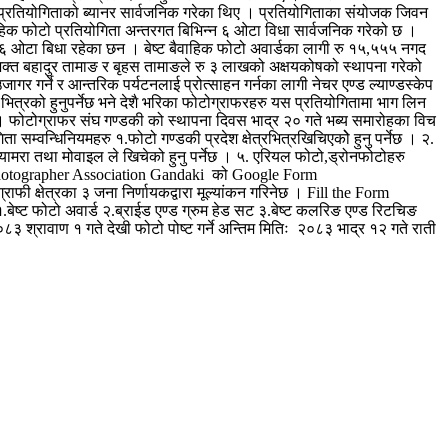
य ले प्रतियोगिताको ब्यानर सार्वजनिक गरेका थिए । प्रतियोगिताका संयोजक जिवन
ैवाहिक फोटो प्रतियोगिता अन्तरगत बिभिन्न ६ ओटा विधा सार्वजनिक गरेको छ ।
 गरी ६ ओटा बिधा रहेका छन । बेष्ट बैवाहिक फोटो अवार्डका लागी रु १५,५५५ नगद
क भक्त बहादुर तामाङ र बृहस तामाङले रु ३ लाखको अक्षयकोषको स्थापना गरेको
ागर गर्ने र आन्तरिक पर्यटनलाई प्रोत्साहन गर्नका लागी नेचर एण्ड ल्याण्डस्केप
भित्रको हुनुपर्नेछ भने देशै भरिका फोटोग्राफरहरु यस प्रतियोगितामा भाग लिन
न् । फोटोग्राफर संघ गण्डकी को स्थापना दिवस भाद्र २० गते भब्य समारोहका विच
सम्वन्धिनियमहरु १.फोटो गण्डकी प्रदेश क्षेत्रभित्रखिचिएकोे हुनु पर्नेछ । २.
यामरा तथा मोवाइल ले खिचेको हुनु पर्नेछ । ५. एरियल फोटो,ड्रोनफोटोहरु
ो Photographer Association Gandaki को Google Form
 क्षेत्रका ३ जना निर्णायकद्वारा मूल्यांकन गरिनेछ । Fill the Form
ट फोटो अवार्ड २.ब्राईड एण्ड ग्रुम हेड सट ३.बेष्ट कलरिङ एण्ड रिटचिङ
३ श्रावाण १ गते देखी फोटो पोष्ट गर्ने अन्तिम मितिः २०८३ भाद्र १२ गते राती