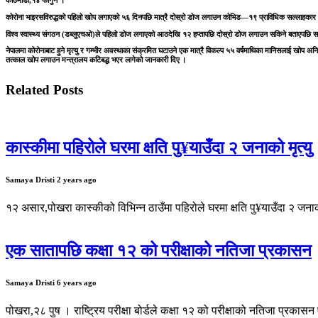
काठमाडौं,१४ फागुन ।
कोरोना भाइरसविरुद्धको पहिलो खोप लगाएको ५६ दिनपछि मात्रै दोस्रो डोज लगाउन कोभिड—१९ प्राविधिक सल्लाहका
विश्व स्वास्थ्य संगठन (डब्लुएचओ)ले पहिलो डोज लगाएको आठदेखि १२ हप्तापछि दोस्रो डोज लगाउन सकिने बताएपछि समि
नेपालमा कोरोनाबाट हुने मृत्यु र गम्भीर अवस्थाका संक्रमित घटाउने एक मात्रै विकल्प ५५ वर्षमाथिका मानिसलाई खोप 
तत्काल खोप लगाउन मन्त्रालय कटिबद्ध भएर लागेको जानकारी दिए ।
Related Posts
कास्कीमा पहिरोले घरमा क्षति पु¥याउँदा २ जनाको मृत्यु
Samaya Dristi
2 years ago
१२ असार,पोखरा कास्कीको विभिन्न ठाउँमा पहिरोले घरमा क्षति पु¥याउँदा २ जनाक
एक सातापछि कक्षा १२ को परीक्षाको नतिजा प्रकासन
Samaya Dristi
6 years ago
पोखरा,२८ पुष । राष्ट्रिय परीक्षा बोर्डले कक्षा १२ को परीक्षाको नतिजा प्रक