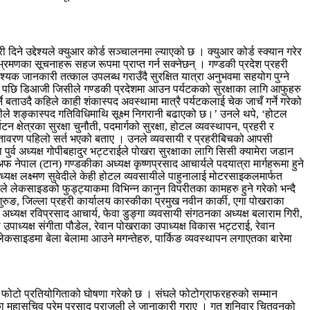
िने उद्देश्यले क्युआर कोर्ड सञ्चालनमा ल्याएको छ । क्युआर कोर्ड स्क्यान गरेर
भ्रमणका सूचनाहरू सहज रूपमा प्राप्त गर्न सक्नेछन् । गण्डकी प्रदेश प्रहरी
यक जानकारी तत्काल उपलब्ध गराउँदै सुरक्षित यात्रा अनुभवमा सहयोग पुग्ने
 छलफल पछि डिआजी जिसीले गण्डकी प्रदेशमा आउन पर्यटकको सुरक्षाका लागि आफुहरु
 बताउदै कहिले काही शंकास्पद अवस्थामा मात्रै पर्यटकलाई चेक जाचँ गर्ने गरेको
रीले शङ्कास्पद गतिविधिमाथि सूक्ष्म निगरानी बढाएको छ।’ उनले थपे, ‘होटल
षेत्रका सुरक्षा चुनौती, पदमार्गको सुरक्षा, होटल व्यवस्थापन, प्रहरी र
 वातावरण पहिलो सर्त भएको बताए । उनले व्यवसायी र प्रहरीबिचको आपसी
 पुर्व अध्यक्ष गोपीबहादुर भट्टराईले पोखरा सुरक्षाका लागि सिसी क्यामेरा जडान
नेपाल (टान) गण्डकीका अध्यक्ष कृष्णप्रसाद आचार्यले पदयात्रा मार्गहरूमा हुने
अध्यक्ष लक्ष्मण सुवेदीले केही होटल व्यवसायीले पाहुनालाई मोटरसाइकलमार्फत
पौडेलले लेकसाइडको फुड्ट्याकमा विभिन्न कानुन विपरीतका कामहरु हुने गरेको भन्दै
गुरुङ, जिल्ला प्रहरी कार्यालय कास्कीका प्रमुख नवीन कार्की, एगा पोखराका
अध्यक्ष रविप्रसाद आचार्य, फेवा डुङ्गा व्यवसायी संगठनका अध्यक्ष बलाराम गिरी,
 उपाध्यक्ष संगीता पौडेल, रेवान पोखराका उपाध्यक्ष विकास भट्टराई, रेवान
लेकसाइडमा बेला बेलामा आउने मगन्तेहरु, पार्किङ व्यवस्थापन लगाएतका बारेमा
 फोटो प्रतियोगिताको घोषणा गरेको छ । संघले फोटोग्राफरहरुको सम्मान
्थाका महासचिव प्रेम प्रसाद पराजुली ले जानाकारी गराए । गत शनिवार चितवनको