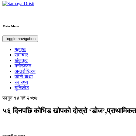
Samaya Dristi
Best News Site from Nepal
Main Menu
Toggle navigation
गृहपृष्ठ
समाचार
खेलकुद
मनोरञ्जन
अन्तर्राष्ट्रिय
फोटो कथा
स्वास्थ्य
युनिकोड
फागुन १४ गते २०७७
५६ दिनपछि कोभिड खोपको दोस्रो ‘डोज’,प्राथामिकतामा व