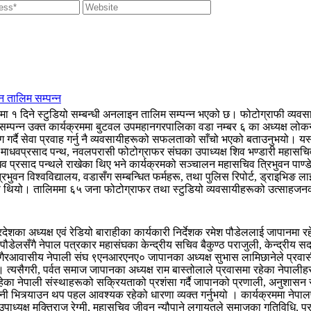
न तालिम सम्पन्न
१ दिने स्टुडियो सम्बन्धी अनलाइन तालिम सम्पन्न भएको छ। फोटोग्राफी व्यवसाय
 सम्पन्न उक्त कार्यक्रममा बुटवल उपमहानगरपालिका वडा नम्बर ६ का अध्यक्ष लोकना
र्दै सेवा प्रवाह गर्नु नै व्यवसायीहरूको सफलताको साँचो भएको बताउनुभयो। यस्ता
ार माधवप्रसाद पन्थ, नवलपरासी फोटोग्राफर संघका उपाध्यक्ष शिव भण्डारी महासच
 माधव प्रसाद पन्थले राखेका थिए भने कार्यक्रमको सञ्चालन महासचिव त्रिभुवन पा
भुवन विश्वविद्यालय, वडासँग सम्बन्धित फर्महरू, तथा पुलिस रिपोर्ट, ड्राइभिङ 
िएको थियो। तालिममा ६५ जना फोटोग्राफर तथा स्टुडियो व्यवसायीहरूको उत्साहज
ेशका अध्यक्ष एवं रेडियो बाराहीका कार्यकारी निर्देशक रमेश पौडेललाई जापानमा र
ष पौडेलसँगै नेपाल पत्रकार महासंघका केन्द्रीय सचिव बैकुण्ठ पराजुली, केन्द्री
 गैरआवासीय नेपाली संघ ९एनआरएनए० जापानका अध्यक्ष सुभास लामिछानेले प्रवास
। त्यसैगरी, पर्वत समाज जापानका अध्यक्ष राम बास्तोलाले प्रवासमा रहेका नेपालीह
रहेका नेपाली संस्थाहरूको सक्रियताको प्रशंसा गर्दै जापानको प्रणाली, अनुशासन र 
त्र्याउन थप पहल आवश्यक रहेको धारणा व्यक्त गर्नुभयो । कार्यक्रममा नेपालपत
उपाध्यक्ष मुक्तिराज रेग्मी, महासचिव जीवन न्यौपाने लगायतले समाजका गतिविधि, प