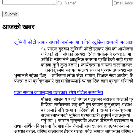
आजको खबर
लुम्बिनी फोटोग्राफर संघको आयोजनामा १ दिने स्टुडियो सम्बन्धी अनलाइ
१८ साउन बुटवल लुम्बिनी फोटोग्राफर संघ को आयोजनामा 
गरिएको हो। संघका अध्यक्ष दिनेश अर्यालको अध्यक्षतामा
अतिथि न्यौपानेले आधुनिक समयमा प्रविधिको सही प्रयोग ग
फाइदा गुग्ने कुरा बताए। कार्यक्रममा संघका सल्लाहक
। कार्यक्रममा स्वागत मन्तव्य संघका प्रथम उपाध्यक्ष
भुसालले रहेका थिए । तालिममा लोक सेवा आयोग, शिक्षक सेवा आयोग, त्रि
फारम तथा प्रक्रियाबारे सहभागीहरूलाई व्यावहारिक ज्ञान प्रदान गर
पर्वत समाज जापानद्धारा पत्रकार रमेश पौडेल सम्मानित
पोखरा, साउन १२ गते नेपाल पत्रकार महासंघ गण्डकी प्रद
मिडिया सम्मेलनमा सहभागी हुन जापान पुग्नुभएका अध्यक्
बराललाई पनि सम्मान गरिएको हो । सम्मान कार्यक्रममा
सञ्चारमाध्यमको भूमिका प्रभावकारी हुनुपर्ने बताउनुभयो 
गर्नुभयो । सम्मान ग्रहणपछि अध्यक्ष पौडेलले प्रवासमा 
तथा आर्थिक विकासमा गैरआवासीय नेपाली संघ ९एनआरएनए०मार्फत लगानी भि
अध्यक्ष बराल, वरिष्ठ कलाकार ईश्वर गुरुङ, पर्वत समाज जापानका वरिष्ठ 