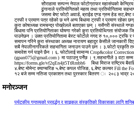
सौराहामा सम्पन्न नेपाल फोटोग्राफर महासंघको केन्द्रिय
ढुंगानाले प्रतियोगितको महत्व तथा प्रतियोगितामा सहभा
जसमा बेष्ट फोटो अवार्ड, ब्राईड एण्ड ग्रुम हेड सट,बेष
ट्रफी र प्रमाण पत्र रहेको छ भने अन्य बिधामा ट्रफी र प्रमाण रहेका 
कुरा कोषाध्यक्ष रामचन्द्र पोख्रेलले बताएका छन् । यसैगरी संस्थाले गण्ड
बिधामा पनि प्रतियोगिताका घोषणा गरेको कुरा प्रतियोथिगता संयोजक जिवन 
पाउनेछन । उक्त प्रतियोगितामा बेस्ट फोटोले नगद रु १०,००० ट्रफि र प्
समापन गरिने कुरा संस्थाका अध्यक्ष नारायण बहादुर केसीले जानकारी दिए 
सबै नेपालीनागरिकले सहभागिता जनाउन पाउने छन । ३.फोटो प्रकृति तथा स
समावेश गर्न पाइने छैन । ६. फोटोलाई सामान्य Crop&color Correct
(gpan075@gmail.com ) मा पठाउनु पर्नेछ । ९.सहभागीले ३ वटा सम्म फोट
https://forms.gle/vf2qEn4jt5TtRmbh6 बिधा मिराज राष्ट्रिय बैवाहि
४.बेष्ट मोमेन्ट क्याप्चरिङ ५.बेष्ट कपल पोजिङ, ६.बेष्ट कल्चर Fill t
१२ बजे सम्म नतिजा प्रकाशन तथा पुरस्कार बितरण ः २०८३ भाद्र २०
मनोरञ्जन
पर्यटकीय गन्तव्यको प्रवर्द्धन र साइकल संस्कृतिको विकासका लागि शनिब