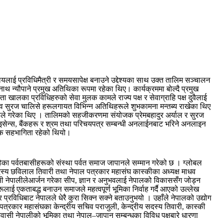
लाई प्रविधिमैत्री र समयसापेक्ष बनाउने उद्देश्यका साथ उक्त तालिम सञ्चालन
थ न्यौपाने प्रमुख अतिथिका रूपमा रहेका थिए। कार्यक्रममा बोल्दै प्रमुख
 खालका प्रविधिहरुको सेवा मुलक कामले राज्य पक्ष र सेवाग्राहि पक्ष दुवैलाई
िव सुरज चालिसे हरूलगायत विभिन्न अतिथिहरूले शुभकामना मन्तब्य राखेका थिए
ण्डेले गरेका थिए । तालिमको सहजीकरणमा संयोजक प्रेमबहादुर अर्याल र सुरज
लाइसेन्स, बैंकहरू र श्रम तथा परिचयपत्र सम्बन्धी अनलाईनबाट भरिने अनलाइन
नक सहभागिता रहेको थियो।
हेका पर्वतबासीहरूको संस्था पर्वत समाज जापानले सम्मान गरेको छ । ग्लोबल
य सदस्य छविलाल तिवारी तथा नेपाल पत्रकार महासंघ कास्कीका अध्यक्ष माधव
ी नेपालीलेआर्जन गरेका सीप, ज्ञान र अनुभवलाई नेपालको विकाससँग जोड्न
रूलाई एकताबद्ध बनाउन समाजले महत्वपूर्ण भूमिका निर्वाह गर्दै आएको उल्लेख
प्रविधिबाट नेपालले धेरै कुरा सिक्न सक्ने बताउनुभयो । उहाँले नेपालको उद्योग
्रकार महासंघका केन्द्रीय सचिव पराजुली, केन्द्रीय सदस्य तिवारी, कास्की
्रवासी नेपालीको भूमिका तथा नेपाल–जापान सम्बन्धका विविध पक्षबारे धारणा