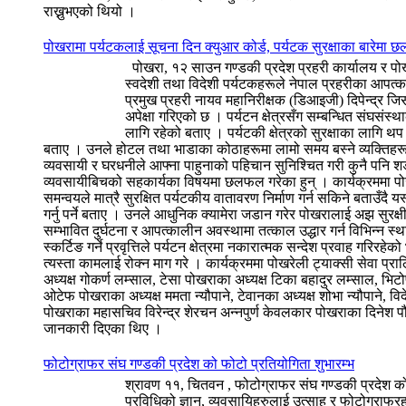
राख्नुभएको थियो ।
पोखरामा पर्यटकलाई सूचना दिन क्युआर कोर्ड, पर्यटक सुरक्षाका बारेमा
पोखरा, १२ साउन गण्डकी प्रदेश प्रहरी कार्यालय र पोखरा 
स्वदेशी तथा विदेशी पर्यटकहरूले नेपाल प्रहरीका आपत्का
प्रमुख प्रहरी नायव महानिरीक्षक (डिआइजी) दिपेन्द्र 
अपेक्षा गरिएको छ । पर्यटन क्षेत्रसँग सम्बन्धित संघस
लागि रहेको बताए । पर्यटकी क्षेत्रको सुरक्षाका लागि थ
बताए । उनले होटल तथा भाडाका कोठाहरूमा लामो समय बस्ने व्यक्तिहरूबा
व्यवसायी र घरधनीले आफ्ना पाहुनाको पहिचान सुनिश्चित गरी कुनै पनि शङ्क
व्यवसायीबिचको सहकार्यका विषयमा छलफल गरेका हुन् । कार्यक्रममा पोख
समन्वयले मात्रै सुरक्षित पर्यटकीय वातावरण निर्माण गर्न सकिने बताउँदै य
गर्नु पर्ने बताए । उनले आधुनिक क्यामेरा जडान गरेर पोखरालाई अझ सुरक
सम्भावित दुर्घटना र आपत्कालीन अवस्थामा तत्काल उद्धार गर्न विभिन्न स्थ
स्कर्टिङ गर्ने प्रवृत्तिले पर्यटन क्षेत्रमा नकारात्मक सन्देश प्रवाह गर
त्यस्ता कामलाई रोक्न माग गरे । कार्यक्रममा पोखरेली ट्याक्सी सेवा प्
अध्यक्ष गोकर्ण लम्साल, टेसा पोखराका अध्यक्ष टिका बहादुर लम्साल, भिट
ओटेफ पोखराका अध्यक्ष ममता न्यौपाने, टेवानका अध्यक्ष शोभा न्यौपाने, वि
पोखराका महासचिव विरेन्द्र शेरचन अन्नपुर्ण केवलकार पोखराका दिनेश पौ
जानकारी दिएका थिए ।
फोटोग्राफर संघ गण्डकी प्रदेश को फोटो प्रतियोगिता शुभारम्भ
श्रावण ११, चितवन , फोटोग्राफर संघ गण्डकी प्रदेश 
प्रविधिको ज्ञान, व्यवसायिहरुलाई उत्साह र फोटोग्राफर