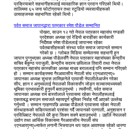
प्रक्रियाबारे सहभागीहरूलाई व्यावहारिक ज्ञान प्रदान गरिएको थियो।
तालिममा ६५ जना फोटोग्राफर तथा स्टुडियो व्यवसायीहरूको
उत्साहजनक सहभागिता रहेको थियो।
पर्वत समाज जापानद्धारा पत्रकार रमेश पौडेल सम्मानित
पोखरा, साउन १२ गते नेपाल पत्रकार महासंघ गण्डकी
प्रदेशका अध्यक्ष एवं रेडियो बाराहीका कार्यकारी
निर्देशक रमेश पौडेललाई जापानमा रहेका
पर्वतबासीहरूको संस्था पर्वत समाज जापानले सम्मान
गरेको छ । ग्लोबल मिडिया सम्मेलनमा सहभागी हुन
जापान पुग्नुभएका अध्यक्ष पौडेलसँगै नेपाल पत्रकार महासंघका केन्द्रीय
सचिव बैकुण्ठ पराजुली, केन्द्रीय सदस्य छविलाल तिवारी तथा नेपाल
पत्रकार महासंघ कास्कीका अध्यक्ष माधव बराललाई पनि सम्मान गरिएको
हो । सम्मान कार्यक्रममा गैरआवासीय नेपाली संघ ९एनआरएनए०
जापानका अध्यक्ष सुभास लामिछानेले प्रवासी नेपालीलेआर्जन गरेका
सीप, ज्ञान र अनुभवलाई नेपालको विकाससँग जोड्न सञ्चारमाध्यमको
भूमिका प्रभावकारी हुनुपर्ने बताउनुभयो । त्यसैगरी, पर्वत समाज
जापानका अध्यक्ष राम बास्तोलाले प्रवासमा रहेका नेपालीहरूलाई
एकताबद्ध बनाउन समाजले महत्वपूर्ण भूमिका निर्वाह गर्दै आएको उल्लेख
गर्नुभयो । सम्मान ग्रहणपछि अध्यक्ष पौडेलले प्रवासमा रहेका नेपाली
संस्थाहरूको सक्रियताको प्रशंसा गर्दै जापानको प्रणाली, अनुशासन र
प्रविधिबाट नेपालले धेरै कुरा सिक्न सक्ने बताउनुभयो । उहाँले नेपालको
उद्योग तथा आर्थिक विकासमा गैरआवासीय नेपाली संघ
९एनआरएनए०मार्फत लगानी भित्र्याउन थप पहल आवश्यक रहेको धारणा