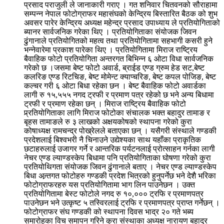
प्रसाद पराजुली ले जानाकारी गराए । गत शनिवार चितवनको सौराहामा
सम्पन्न नेपाल फोटोग्राफर महासंघको केन्द्रिय बिस्तारित बैठक को शुभ
अवसर पारेर केन्द्रिय अध्यक्ष महेन्द्र प्रसाद उपाध्याय ले प्रतियोगिताको
ब्यानर सार्वजनिक गरेका थिए । प्रतियोगिताका संयोजक जिवन
ढुंगानाले प्रतियोगितको महत्व तथा प्रतियोगितामा सहभागी कसरी हुने
भन्नेवारेमा प्रकाश पारेका थिए । प्रतियोगितामा मिराज राष्ट्रिय
बैवाहिक फोटो प्रतियोगिता अन्तरगत बिभिन्न ६ ओटा विधा सार्वजनिक
गरेको छ ।जसमा बेष्ट फोटो अवार्ड, ब्राईड एण्ड ग्रुम हेड सट,बेष्ट
कलरिङ एण्ड रिटचिङ, बेष्ट मोमेन्ट क्याप्चरिङ, बेष्ट कपल पोजिङ, बेष्ट
कल्चर गरी ६ ओटा बिधा रहेका छन । बेष्ट बैवाहिक फोटो अवार्डका
लागी रु १५,५५५ नगद ट्रफी र प्रमाण पत्र रहेको छ भने अन्य बिधामा
ट्रफी र प्रमाण रहेका छन् । मिराज राष्ट्रिय बैवाहिक फोटो
प्र्रतियोगिताका लागि मिराज फोटोका संचालक भक्त बहादुर तामाङ र
बृहस तामाङले रु ३ लाखको अक्षयकोषको स्थापना गरेको कुरा
कोषाध्यक्ष रामचन्द्र पोख्रेलले बताएका छन् । यसैगरी संस्थाले गण्डकी
प्रदेशलाई बिश्वभरी नै चिनाउने उद्येश्यका साथ यहाँका प्राकृतिक
छटाहरुलाई उजागर गर्ने र आन्तरिक पर्यटनलाई प्रोत्साहन गर्नका लागी
नेचर एण्ड ल्याण्डस्केप बिधामा पनि प्रतियोगिताका घोषणा गरेको कुरा
प्रतियोथिगता संयोजक जिवन ढुंगानाले बताए । नेचर एण्ड ल्याण्डस्केप
बिधा अन्र्तगत फोटोहरु गण्डकी प्रदेश भित्रको हुनुपर्नेछ भने देशै भरिका
फोटोग्राफरहरु यस प्रतियोगितामा भाग लिन पाउनेछन । उक्त
प्रतियोगितामा बेस्ट फोटोले नगद रु १०,००० ट्रफि र प्रमाणपत्र
पाउनेछन भने उत्कृष्ट ५ तस्विरलाई ट्रफि र प्रमाणपत्र प्राप्त गर्नेछन् ।
फोटोग्राफर संघ गण्डकी को स्थापना दिवस भाद्र २० गते भब्य
समारोहका विच समापन गरिने कुरा संस्थाका अध्यक्ष नारायण बहादुर