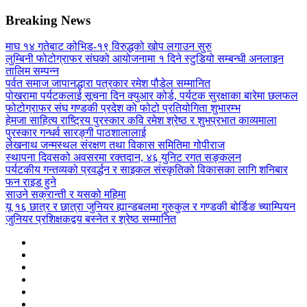
Breaking News
माघ १४ गतेबाट कोभिड-१९ विरुद्धको खोप लगाउन सुरु
लुम्बिनी फोटोग्राफर संघको आयोजनामा १ दिने स्टुडियो सम्बन्धी अनलाइन
तालिम सम्पन्न
पर्वत समाज जापानद्धारा पत्रकार रमेश पौडेल सम्मानित
पोखरामा पर्यटकलाई सूचना दिन क्युआर कोर्ड, पर्यटक सुरक्षाका बारेमा छलफल
फोटोग्राफर संघ गण्डकी प्रदेश को फोटो प्रतियोगिता शुभारम्भ
हेमजा साहित्य राष्ट्रिय पुरस्कार कवि रमेश श्रेष्ठ र शुभप्रभात काव्यमाला
पुरस्कार गन्धर्व सारङ्गी पाठशालालाई
लेखनाथ जन्मस्थल संरक्षण तथा विकास समितिमा गोपीराज
स्थापना दिवसको अवसरमा रक्तदान, ४६ युनिट रगत सङ्कलन
पर्यटकीय गन्तव्यको प्रवर्द्धन र साइकल संस्कृतिको विकासका लागि शनिबार
फन राइड हुने
साउने सक्रान्ती र यसको महिमा
यू १६ छात्र र छात्रा जुनियर ह्यान्डबलमा गुरुकुल र गण्डकी बोर्डिङ च्याम्पियन
जुनियर प्रशिक्षकद्वय बस्नेत र श्रेष्ठ सम्मानित