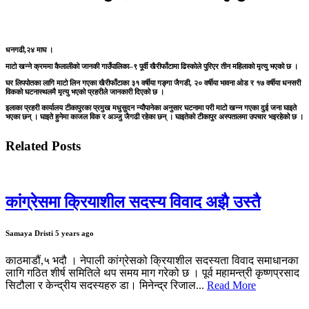
धनगढी,२४ माघ ।
माटो खन्ने क्रममा कैलालीको जानकी गाउँपालिका–९ पूर्वी खैरीफाँटामा ढिस्कोले पुरिएर तीन महिलाको मृत्यु भएको छ ।
घर लिपपोतका लागि माटो लिन गएका खैरीफाँटाका ३१ वर्षीया गङ्गा जैगडी, २० वर्षीया भावना ओड र १७ वर्षीया धनसरी
विकको घटनास्थलमै मृत्यु भएको प्रहरीले जानकारी दिएको छ ।
इलाका प्रहरी कार्यालय टीकापुरका प्रमुख मधुसुदन न्यौपानेका अनुसार घटनामा परी माटो खन्न गएका दुई जना घाइते
भएका छन् । घाइते हुनेमा काजल विक र अञ्जु जैगढी रहेका छन् । घाइतेको टीकापुर अस्पतालमा उपचार भइरहेको छ ।
Related Posts
कांग्रेसमा क्रियाशील सदस्य विवाद अझै उस्तै
Samaya Dristi
5 years ago
काठमाडौं,५ भदौ । नेपाली कांग्रेसको क्रियाशील सदस्यता विवाद समाधानका
लागि गठित शीर्ष समितिले थप समय माग गरेको छ । पूर्व महामन्त्री कृष्णप्रसाद
सिटौला र केन्द्रीय सदस्यहरु डा। मिनेन्द्र रिजाल...
Read More