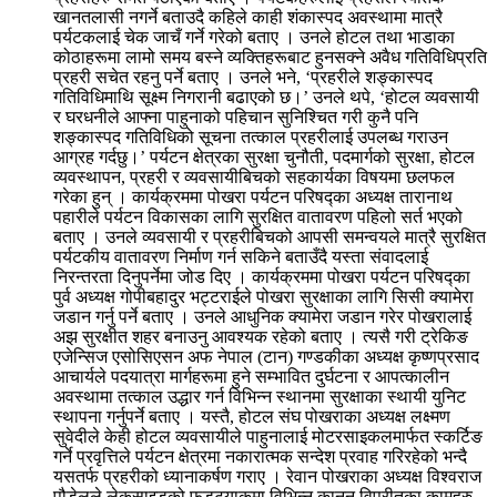
खानतलासी नगर्ने बताउदै कहिले काही शंकास्पद अवस्थामा मात्रै
पर्यटकलाई चेक जाचँ गर्ने गरेको बताए । उनले होटल तथा भाडाका
कोठाहरूमा लामो समय बस्ने व्यक्तिहरूबाट हुनसक्ने अवैध गतिविधिप्रति
प्रहरी सचेत रहनु पर्ने बताए । उनले भने, ‘प्रहरीले शङ्कास्पद
गतिविधिमाथि सूक्ष्म निगरानी बढाएको छ।’ उनले थपे, ‘होटल व्यवसायी
र घरधनीले आफ्ना पाहुनाको पहिचान सुनिश्चित गरी कुनै पनि
शङ्कास्पद गतिविधिको सूचना तत्काल प्रहरीलाई उपलब्ध गराउन
आग्रह गर्दछु।’ पर्यटन क्षेत्रका सुरक्षा चुनौती, पदमार्गको सुरक्षा, होटल
व्यवस्थापन, प्रहरी र व्यवसायीबिचको सहकार्यका विषयमा छलफल
गरेका हुन् । कार्यक्रममा पोखरा पर्यटन परिषद्का अध्यक्ष तारानाथ
पहारीले पर्यटन विकासका लागि सुरक्षित वातावरण पहिलो सर्त भएको
बताए । उनले व्यवसायी र प्रहरीबिचको आपसी समन्वयले मात्रै सुरक्षित
पर्यटकीय वातावरण निर्माण गर्न सकिने बताउँदै यस्ता संवादलाई
निरन्तरता दिनुपर्नेमा जोड दिए । कार्यक्रममा पोखरा पर्यटन परिषद्का
पुर्व अध्यक्ष गोपीबहादुर भट्टराईले पोखरा सुरक्षाका लागि सिसी क्यामेरा
जडान गर्नु पर्ने बताए । उनले आधुनिक क्यामेरा जडान गरेर पोखरालाई
अझ सुरक्षीत शहर बनाउनु आवश्यक रहेको बताए । त्यसै गरी ट्रेकिङ
एजेन्सिज एसोसिएसन अफ नेपाल (टान) गण्डकीका अध्यक्ष कृष्णप्रसाद
आचार्यले पदयात्रा मार्गहरूमा हुने सम्भावित दुर्घटना र आपत्कालीन
अवस्थामा तत्काल उद्धार गर्न विभिन्न स्थानमा सुरक्षाका स्थायी युनिट
स्थापना गर्नुपर्ने बताए । यस्तै, होटल संघ पोखराका अध्यक्ष लक्ष्मण
सुवेदीले केही होटल व्यवसायीले पाहुनालाई मोटरसाइकलमार्फत स्कर्टिङ
गर्ने प्रवृत्तिले पर्यटन क्षेत्रमा नकारात्मक सन्देश प्रवाह गरिरहेको भन्दै
यसतर्फ प्रहरीको ध्यानाकर्षण गराए । रेवान पोखराका अध्यक्ष विश्वराज
पौडेलले लेकसाइडको फुड्ट्याकमा विभिन्न कानुन विपरीतका कामहरु