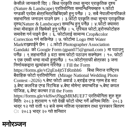
केसीले जानकारी दिए । बिधा प्रकृति तथा सुन्दर प्राकृतिक दृश्य
(Nature & Landscape) प्रतियोगिता सम्वन्धिनियमहरु १.फोटो
गण्डकी प्रदेश क्षेत्रभित्रखिचिएकोे हुनु पर्नेछ । २. सबै नेपालीनागरिकले
सहभागिता जनाउन पाउने छन । ३.फोटो प्रकृति तथा सुन्दर प्राकृतिक
दृश्य(Nature & Landscape) सम्वन्धि हुनु पर्नेछ । ४.फोटो क्यामरा
तथा मोवाइल ले खिचेको हुनु पर्नेछ । ५. एरियल फोटो,ड्रोनफोटोहरु
समावेश गर्न पाइने छैन । ६. फोटोलाई सामान्य Crop&color
Correction गर्न सकिनेछ । ७. फोटोमा Logo तथा Water
Markराख्नपाईने छैन । ८.फोटो Photographer Association
Gandaki को Google Form (gpan075@gmail.com ) मा पठाउनु
पर्नेछ । ९.सहभागीले ३ वटा सम्म फोटो पठाउन सक्नेछन । १०. फोटो
१ एक एमवी भन्दा माथी हुनुपर्नेछ । १०.फोटोग्राफी क्षेत्रका ३ जना
निर्णायकद्वारा मूल्यांकन गरिनेछ । Fill the Form
https://forms.gle/vf2qEn4jt5TtRmbh6 बिधा मिराज राष्ट्रिय
बैवाहिक फोटो प्रतियोगिता (Mirage National Wedding Photo
Contest –2026) १.बेष्ट फोटो अवार्ड २.ब्राईड एण्ड ग्रुम हेड सट
३.बेष्ट कलरिङ एण्ड रिटचिङ ४.बेष्ट मोमेन्ट क्याप्चरिङ ५.बेष्ट कपल
पोजिङ, ६.बेष्ट कल्चर Fill the Form
https://forms.gle/vkf6wtJ9ggMRMUEF7 प्रतियोगिता शुरु शुरु
मितिः २०८३ श्रावाण १ गते देखी फोटो पोष्ट गर्ने अन्तिम मितिः २०८३
भाद्र १२ गते राती १२ बजे सम्म नतिजा प्रकाशन तथा पुरस्कार बितरण
ः २०८३ भाद्र २० गते शनिवार
मनोरञ्जन