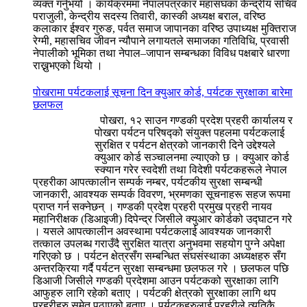
व्यक्त गर्नुभयो । कार्यक्रममा नेपालपत्रकार महासंघका केन्द्रीय सचिव
पराजुली, केन्द्रीय सदस्य तिवारी, कास्की अध्यक्ष बराल, वरिष्ठ
कलाकार ईश्वर गुरुङ, पर्वत समाज जापानका वरिष्ठ उपाध्यक्ष मुक्तिराज
रेग्मी, महासचिव जीवन न्यौपाने लगायतले समाजका गतिविधि, प्रवासी
नेपालीको भूमिका तथा नेपाल–जापान सम्बन्धका विविध पक्षबारे धारणा
राख्नुभएको थियो ।
पोखरामा पर्यटकलाई सूचना दिन क्युआर कोर्ड, पर्यटक सुरक्षाका बारेमा
छलफल
पोखरा, १२ साउन गण्डकी प्रदेश प्रहरी कार्यालय र
पोखरा पर्यटन परिषद्को संयुक्त पहलमा पर्यटकलाई
सुरक्षित र पर्यटन क्षेत्रको जानकारी दिने उद्देश्यले
क्युआर कोर्ड सञ्चालनमा ल्याएको छ । क्युआर कोर्ड
स्क्यान गरेर स्वदेशी तथा विदेशी पर्यटकहरूले नेपाल
प्रहरीका आपत्कालीन सम्पर्क नम्बर, पर्यटकीय सुरक्षा सम्बन्धी
जानकारी, आवश्यक सम्पर्क विवरण, भ्रमणका सूचनाहरू सहज रूपमा
प्राप्त गर्न सक्नेछन् । गण्डकी प्रदेश प्रहरी प्रमुख प्रहरी नायव
महानिरीक्षक (डिआइजी) दिपेन्द्र जिसीले क्युआर कोर्डको उद्घाटन गरे
। यसले आपत्कालीन अवस्थामा पर्यटकलाई आवश्यक जानकारी
तत्काल उपलब्ध गराउँदै सुरक्षित यात्रा अनुभवमा सहयोग पुग्ने अपेक्षा
गरिएको छ । पर्यटन क्षेत्रसँग सम्बन्धित संघसंस्थाका अध्यक्षहरु सँग
अन्तरक्रिया गर्दै पर्यटन सुरक्षा सम्बन्धमा छलफल गरे । छलफल पछि
डिआजी जिसीले गण्डकी प्रदेशमा आउन पर्यटकको सुरक्षाका लागि
आफुहरु लागि रहेको बताए । पर्यटकी क्षेत्रको सुरक्षाका लागि थप
प्रहरीहरु समेत पठाएको बताए । पर्यटकहरुलाई प्रहरीले त्यतिकै