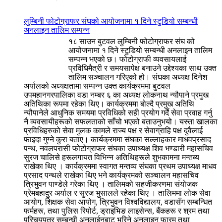
लुम्बिनी फोटोग्राफर संघको आयोजनामा १ दिने स्टुडियो सम्बन्धी
अनलाइन तालिम सम्पन्न
१८ साउन बुटवल लुम्बिनी फोटोग्राफर संघ को
आयोजनामा १ दिने स्टुडियो सम्बन्धी अनलाइन तालिम
सम्पन्न भएको छ। फोटोग्राफी व्यवसायलाई
प्रविधिमैत्री र समयसापेक्ष बनाउने उद्देश्यका साथ उक्त
तालिम सञ्चालन गरिएको हो। संघका अध्यक्ष दिनेश
अर्यालको अध्यक्षतामा सम्पन्न उक्त कार्यक्रममा बुटवल
उपमहानगरपालिका वडा नम्बर ६ का अध्यक्ष लोकनाथ न्यौपाने प्रमुख
अतिथिका रूपमा रहेका थिए। कार्यक्रममा बोल्दै प्रमुख अतिथि
न्यौपानेले आधुनिक समयमा प्रविधिको सही प्रयोग गर्दै सेवा प्रवाह गर्नु
नै व्यवसायीहरूको सफलताको साँचो भएको बताउनुभयो। यस्ता खालका
प्रविधिहरुको सेवा मुलक कामले राज्य पक्ष र सेवाग्राहि पक्ष दुवैलाई
फाइदा गुग्ने कुरा बताए। कार्यक्रममा संघका सल्लाहकार माधवप्रसाद
पन्थ, नवलपरासी फोटोग्राफर संघका उपाध्यक्ष शिव भण्डारी महासचिव
सुरज चालिसे हरूलगायत विभिन्न अतिथिहरूले शुभकामना मन्तब्य
राखेका थिए । कार्यक्रममा स्वागत मन्तव्य संघका प्रथम उपाध्यक्ष माधव
प्रसाद पन्थले राखेका थिए भने कार्यक्रमको सञ्चालन महासचिव
त्रिभुवन पाण्डेले गरेका थिए । तालिमको सहजीकरणमा संयोजक
प्रेमबहादुर अर्याल र सुरज भुसालले रहेका थिए । तालिममा लोक सेवा
आयोग, शिक्षक सेवा आयोग, त्रिभुवन विश्वविद्यालय, वडासँग सम्बन्धित
फर्महरू, तथा पुलिस रिपोर्ट, ड्राइभिङ लाइसेन्स, बैंकहरू र श्रम तथा
परिचयपत्र सम्बन्धी अनलाईनबाट भरिने अनलाइन फारम तथा