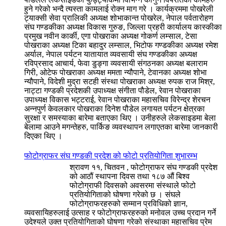
हुने गरेको भन्दै त्यस्ता कामलाई रोक्न माग गरे । कार्यक्रममा पोखरेली
ट्याक्सी सेवा प्रालिकी अध्यक्ष शोभाकान्त पोखरेल, नेपाल पर्वतारोहण
संघ गण्डकीका अध्यक्ष विकास गुरुङ, जिल्ला प्रहरी कार्यालय कास्कीका
प्रमुख नवीन कार्की, एगा पोखराका अध्यक्ष गोकर्ण लम्साल, टेसा
पोखराका अध्यक्ष टिका बहादुर लम्साल, भिटोफ गण्डकीका अध्यक्ष रमेश
अर्याल, नेपाल पर्यटन यातायात व्यवसायी संघ गण्डकीका अध्यक्ष
रविप्रसाद आचार्य, फेवा डुङ्गा व्यवसायी संगठनका अध्यक्ष बलाराम
गिरी, ओटेफ पोखराका अध्यक्ष ममता न्यौपाने, टेवानका अध्यक्ष शोभा
न्यौपाने, विदेशी मुद्रा सटही संस्था पोखराका अध्यक्ष रुपक राज मिश्र,
नाट्टा गण्डकी प्रदेशकी उपाध्यक्ष संगीता पौडेल, रेवान पोखराका
उपाध्यक्ष विकास भट्टराई, रेवान पोखराका महासचिव विरेन्द्र शेरचन
अन्नपुर्ण केवलकार पोखराका दिनेश पौडेल लगायत पर्यटन क्षेत्रका
सुरक्षा र समस्याका बारेमा बताएका थिए । उनीहरुले लेकसाइडमा बेला
बेलामा आउने मगन्तेहरु, पार्किङ व्यवस्थापन लगाएतका बारेमा जानकारी
दिएका थिए ।
फोटोग्राफर संघ गण्डकी प्रदेश को फोटो प्रतियोगिता शुभारम्भ
श्रावण ११, चितवन , फोटोग्राफर संघ गण्डकी प्रदेश
को आठौं स्थापना दिवस तथा १८७ औं बिश्व
फोटोग्राफी दिवसको अवसरमा संस्थाले फोटो
प्रतियोगिताको घोषणा गरेको छ । संघले
फोटोग्राफरहरुको सम्मान प्रविधिको ज्ञान,
व्यवसायिहरुलाई उत्साह र फोटोग्राफरहरुको मनोवल उच्च प्रदान गर्ने
उदेश्यले उक्त प्रतियोगिताको घोषणा गरेको संस्थाका महासचिव प्रेम