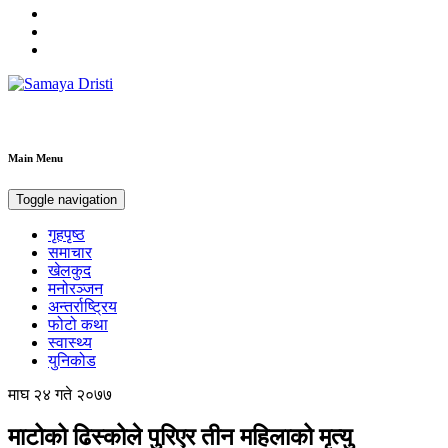
Samaya Dristi
Best News Site from Nepal
Main Menu
Toggle navigation
गृहपृष्ठ
समाचार
खेलकुद
मनोरञ्जन
अन्तर्राष्ट्रिय
फोटो कथा
स्वास्थ्य
युनिकोड
माघ २४ गते २०७७
माटोको ढिस्कोले पुरिएर तीन महिलाको मृत्यु