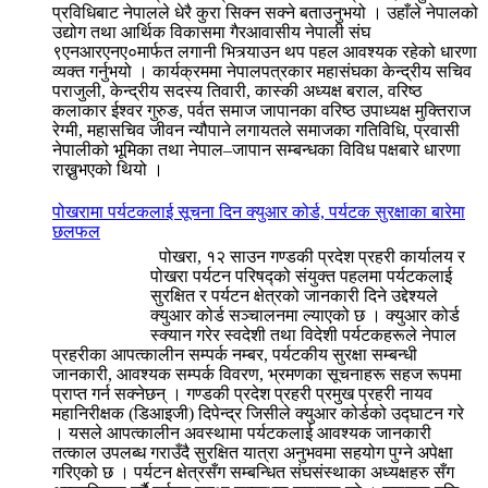
प्रविधिबाट नेपालले धेरै कुरा सिक्न सक्ने बताउनुभयो । उहाँले नेपालको
उद्योग तथा आर्थिक विकासमा गैरआवासीय नेपाली संघ
९एनआरएनए०मार्फत लगानी भित्र्याउन थप पहल आवश्यक रहेको धारणा
व्यक्त गर्नुभयो । कार्यक्रममा नेपालपत्रकार महासंघका केन्द्रीय सचिव
पराजुली, केन्द्रीय सदस्य तिवारी, कास्की अध्यक्ष बराल, वरिष्ठ
कलाकार ईश्वर गुरुङ, पर्वत समाज जापानका वरिष्ठ उपाध्यक्ष मुक्तिराज
रेग्मी, महासचिव जीवन न्यौपाने लगायतले समाजका गतिविधि, प्रवासी
नेपालीको भूमिका तथा नेपाल–जापान सम्बन्धका विविध पक्षबारे धारणा
राख्नुभएको थियो ।
पोखरामा पर्यटकलाई सूचना दिन क्युआर कोर्ड, पर्यटक सुरक्षाका बारेमा
छलफल
पोखरा, १२ साउन गण्डकी प्रदेश प्रहरी कार्यालय र
पोखरा पर्यटन परिषद्को संयुक्त पहलमा पर्यटकलाई
सुरक्षित र पर्यटन क्षेत्रको जानकारी दिने उद्देश्यले
क्युआर कोर्ड सञ्चालनमा ल्याएको छ । क्युआर कोर्ड
स्क्यान गरेर स्वदेशी तथा विदेशी पर्यटकहरूले नेपाल
प्रहरीका आपत्कालीन सम्पर्क नम्बर, पर्यटकीय सुरक्षा सम्बन्धी
जानकारी, आवश्यक सम्पर्क विवरण, भ्रमणका सूचनाहरू सहज रूपमा
प्राप्त गर्न सक्नेछन् । गण्डकी प्रदेश प्रहरी प्रमुख प्रहरी नायव
महानिरीक्षक (डिआइजी) दिपेन्द्र जिसीले क्युआर कोर्डको उद्घाटन गरे
। यसले आपत्कालीन अवस्थामा पर्यटकलाई आवश्यक जानकारी
तत्काल उपलब्ध गराउँदै सुरक्षित यात्रा अनुभवमा सहयोग पुग्ने अपेक्षा
गरिएको छ । पर्यटन क्षेत्रसँग सम्बन्धित संघसंस्थाका अध्यक्षहरु सँग