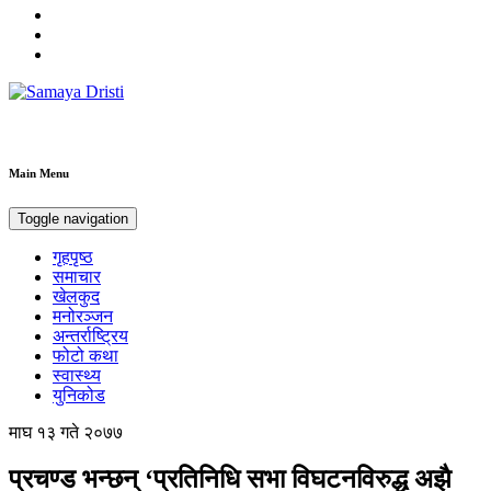
Samaya Dristi
Best News Site from Nepal
Main Menu
Toggle navigation
गृहपृष्ठ
समाचार
खेलकुद
मनोरञ्जन
अन्तर्राष्ट्रिय
फोटो कथा
स्वास्थ्य
युनिकोड
माघ १३ गते २०७७
प्रचण्ड भन्छन् ‘प्रतिनिधि सभा विघटनविरुद्ध अझै