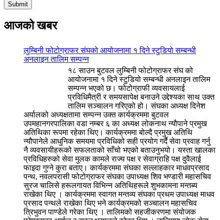
आजको खबर
लुम्बिनी फोटोग्राफर संघको आयोजनामा १ दिने स्टुडियो सम्बन्धी
अनलाइन तालिम सम्पन्न
१८ साउन बुटवल लुम्बिनी फोटोग्राफर संघ को
आयोजनामा १ दिने स्टुडियो सम्बन्धी अनलाइन तालिम
सम्पन्न भएको छ। फोटोग्राफी व्यवसायलाई
प्रविधिमैत्री र समयसापेक्ष बनाउने उद्देश्यका साथ उक्त
तालिम सञ्चालन गरिएको हो। संघका अध्यक्ष दिनेश
अर्यालको अध्यक्षतामा सम्पन्न उक्त कार्यक्रममा बुटवल
उपमहानगरपालिका वडा नम्बर ६ का अध्यक्ष लोकनाथ न्यौपाने प्रमुख
अतिथिका रूपमा रहेका थिए। कार्यक्रममा बोल्दै प्रमुख अतिथि
न्यौपानेले आधुनिक समयमा प्रविधिको सही प्रयोग गर्दै सेवा प्रवाह गर्नु
नै व्यवसायीहरूको सफलताको साँचो भएको बताउनुभयो। यस्ता खालका
प्रविधिहरुको सेवा मुलक कामले राज्य पक्ष र सेवाग्राहि पक्ष दुवैलाई
फाइदा गुग्ने कुरा बताए। कार्यक्रममा संघका सल्लाहकार माधवप्रसाद
पन्थ, नवलपरासी फोटोग्राफर संघका उपाध्यक्ष शिव भण्डारी महासचिव
सुरज चालिसे हरूलगायत विभिन्न अतिथिहरूले शुभकामना मन्तब्य
राखेका थिए । कार्यक्रममा स्वागत मन्तव्य संघका प्रथम उपाध्यक्ष माधव
प्रसाद पन्थले राखेका थिए भने कार्यक्रमको सञ्चालन महासचिव
त्रिभुवन पाण्डेले गरेका थिए । तालिमको सहजीकरणमा संयोजक