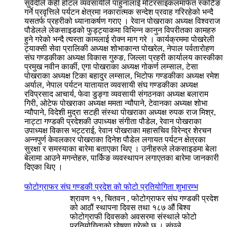
सुवेदीले केही होटल व्यवसायीले पाहुनालाई मोटरसाइकलमार्फत स्कर्टिङ
गर्ने प्रवृत्तिले पर्यटन क्षेत्रमा नकारात्मक सन्देश प्रवाह गरिरहेको भन्दै
यसतर्फ प्रहरीको ध्यानाकर्षण गराए । रेवान पोखराका अध्यक्ष विश्वराज
पौडेलले लेकसाइडको फुड्ट्याकमा विभिन्न कानुन विपरीतका कामहरु
हुने गरेको भन्दै त्यस्ता कामलाई रोक्न माग गरे । कार्यक्रममा पोखरेली
ट्याक्सी सेवा प्रालिकी अध्यक्ष शोभाकान्त पोखरेल, नेपाल पर्वतारोहण
संघ गण्डकीका अध्यक्ष विकास गुरुङ, जिल्ला प्रहरी कार्यालय कास्कीका
प्रमुख नवीन कार्की, एगा पोखराका अध्यक्ष गोकर्ण लम्साल, टेसा
पोखराका अध्यक्ष टिका बहादुर लम्साल, भिटोफ गण्डकीका अध्यक्ष रमेश
अर्याल, नेपाल पर्यटन यातायात व्यवसायी संघ गण्डकीका अध्यक्ष
रविप्रसाद आचार्य, फेवा डुङ्गा व्यवसायी संगठनका अध्यक्ष बलाराम
गिरी, ओटेफ पोखराका अध्यक्ष ममता न्यौपाने, टेवानका अध्यक्ष शोभा
न्यौपाने, विदेशी मुद्रा सटही संस्था पोखराका अध्यक्ष रुपक राज मिश्र,
नाट्टा गण्डकी प्रदेशकी उपाध्यक्ष संगीता पौडेल, रेवान पोखराका
उपाध्यक्ष विकास भट्टराई, रेवान पोखराका महासचिव विरेन्द्र शेरचन
अन्नपुर्ण केवलकार पोखराका दिनेश पौडेल लगायत पर्यटन क्षेत्रका
सुरक्षा र समस्याका बारेमा बताएका थिए । उनीहरुले लेकसाइडमा बेला
बेलामा आउने मगन्तेहरु, पार्किङ व्यवस्थापन लगाएतका बारेमा जानकारी
दिएका थिए ।
फोटोग्राफर संघ गण्डकी प्रदेश को फोटो प्रतियोगिता शुभारम्भ
श्रावण ११, चितवन , फोटोग्राफर संघ गण्डकी प्रदेश
को आठौं स्थापना दिवस तथा १८७ औं बिश्व
फोटोग्राफी दिवसको अवसरमा संस्थाले फोटो
प्रतियोगिताको घोषणा गरेको छ । संघले