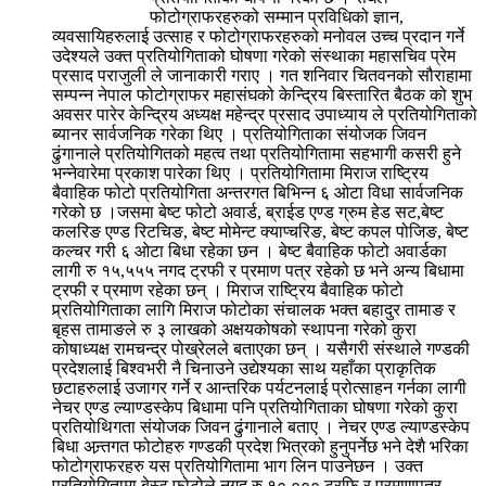
फोटोग्राफरहरुको सम्मान प्रविधिको ज्ञान,
व्यवसायिहरुलाई उत्साह र फोटोग्राफरहरुको मनोवल उच्च प्रदान गर्ने
उदेश्यले उक्त प्रतियोगिताको घोषणा गरेको संस्थाका महासचिव प्रेम
प्रसाद पराजुली ले जानाकारी गराए । गत शनिवार चितवनको सौराहामा
सम्पन्न नेपाल फोटोग्राफर महासंघको केन्द्रिय बिस्तारित बैठक को शुभ
अवसर पारेर केन्द्रिय अध्यक्ष महेन्द्र प्रसाद उपाध्याय ले प्रतियोगिताको
ब्यानर सार्वजनिक गरेका थिए । प्रतियोगिताका संयोजक जिवन
ढुंगानाले प्रतियोगितको महत्व तथा प्रतियोगितामा सहभागी कसरी हुने
भन्नेवारेमा प्रकाश पारेका थिए । प्रतियोगितामा मिराज राष्ट्रिय
बैवाहिक फोटो प्रतियोगिता अन्तरगत बिभिन्न ६ ओटा विधा सार्वजनिक
गरेको छ ।जसमा बेष्ट फोटो अवार्ड, ब्राईड एण्ड ग्रुम हेड सट,बेष्ट
कलरिङ एण्ड रिटचिङ, बेष्ट मोमेन्ट क्याप्चरिङ, बेष्ट कपल पोजिङ, बेष्ट
कल्चर गरी ६ ओटा बिधा रहेका छन । बेष्ट बैवाहिक फोटो अवार्डका
लागी रु १५,५५५ नगद ट्रफी र प्रमाण पत्र रहेको छ भने अन्य बिधामा
ट्रफी र प्रमाण रहेका छन् । मिराज राष्ट्रिय बैवाहिक फोटो
प्र्रतियोगिताका लागि मिराज फोटोका संचालक भक्त बहादुर तामाङ र
बृहस तामाङले रु ३ लाखको अक्षयकोषको स्थापना गरेको कुरा
कोषाध्यक्ष रामचन्द्र पोख्रेलले बताएका छन् । यसैगरी संस्थाले गण्डकी
प्रदेशलाई बिश्वभरी नै चिनाउने उद्येश्यका साथ यहाँका प्राकृतिक
छटाहरुलाई उजागर गर्ने र आन्तरिक पर्यटनलाई प्रोत्साहन गर्नका लागी
नेचर एण्ड ल्याण्डस्केप बिधामा पनि प्रतियोगिताका घोषणा गरेको कुरा
प्रतियोथिगता संयोजक जिवन ढुंगानाले बताए । नेचर एण्ड ल्याण्डस्केप
बिधा अन्र्तगत फोटोहरु गण्डकी प्रदेश भित्रको हुनुपर्नेछ भने देशै भरिका
फोटोग्राफरहरु यस प्रतियोगितामा भाग लिन पाउनेछन । उक्त
प्रतियोगितामा बेस्ट फोटोले नगद रु १०,००० ट्रफि र प्रमाणपत्र