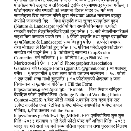
पाउनेछन भने उत्कृष्ट ५ तस्विरलाई ट्रफि र प्रमाणपत्र प्राप्त गर्नेछन् ।
फोटोग्राफर संघ गण्डकी को स्थापना दिवस भाद्र २० गते भब्य
समारोहका विच समापन गरिने कुरा संस्थाका अध्यक्ष नारायण बहादुर
केसीले जानकारी दिए । बिधा प्रकृति तथा सुन्दर प्राकृतिक दृश्य
(Nature & Landscape) प्रतियोगिता सम्वन्धिनियमहरु १.फोटो
गण्डकी प्रदेश क्षेत्रभित्रखिचिएकोे हुनु पर्नेछ । २. सबै नेपालीनागरिकले
सहभागिता जनाउन पाउने छन । ३.फोटो प्रकृति तथा सुन्दर प्राकृतिक
दृश्य(Nature & Landscape) सम्वन्धि हुनु पर्नेछ । ४.फोटो क्यामरा
तथा मोवाइल ले खिचेको हुनु पर्नेछ । ५. एरियल फोटो,ड्रोनफोटोहरु
समावेश गर्न पाइने छैन । ६. फोटोलाई सामान्य Crop&color
Correction गर्न सकिनेछ । ७. फोटोमा Logo तथा Water
Markराख्नपाईने छैन । ८.फोटो Photographer Association
Gandaki को Google Form (gpan075@gmail.com ) मा पठाउनु
पर्नेछ । ९.सहभागीले ३ वटा सम्म फोटो पठाउन सक्नेछन । १०. फोटो
१ एक एमवी भन्दा माथी हुनुपर्नेछ । १०.फोटोग्राफी क्षेत्रका ३ जना
निर्णायकद्वारा मूल्यांकन गरिनेछ । Fill the Form
https://forms.gle/vf2qEn4jt5TtRmbh6 बिधा मिराज राष्ट्रिय
बैवाहिक फोटो प्रतियोगिता (Mirage National Wedding Photo
Contest –2026) १.बेष्ट फोटो अवार्ड २.ब्राईड एण्ड ग्रुम हेड सट
३.बेष्ट कलरिङ एण्ड रिटचिङ ४.बेष्ट मोमेन्ट क्याप्चरिङ ५.बेष्ट कपल
पोजिङ, ६.बेष्ट कल्चर Fill the Form
https://forms.gle/vkf6wtJ9ggMRMUEF7 प्रतियोगिता शुरु शुरु
मितिः २०८३ श्रावाण १ गते देखी फोटो पोष्ट गर्ने अन्तिम मितिः २०८३
भाद्र १२ गते राती १२ बजे सम्म नतिजा प्रकाशन तथा पुरस्कार बितरण