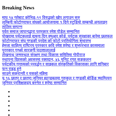
Breaking News
माघ १४ गतेबाट कोभिड-१९ विरुद्धको खोप लगाउन सुरु
लुम्बिनी फोटोग्राफर संघको आयोजनामा १ दिने स्टुडियो सम्बन्धी अनलाइन
तालिम सम्पन्न
पर्वत समाज जापानद्धारा पत्रकार रमेश पौडेल सम्मानित
पोखरामा पर्यटकलाई सूचना दिन क्युआर कोर्ड, पर्यटक सुरक्षाका बारेमा छलफल
फोटोग्राफर संघ गण्डकी प्रदेश को फोटो प्रतियोगिता शुभारम्भ
हेमजा साहित्य राष्ट्रिय पुरस्कार कवि रमेश श्रेष्ठ र शुभप्रभात काव्यमाला
पुरस्कार गन्धर्व सारङ्गी पाठशालालाई
लेखनाथ जन्मस्थल संरक्षण तथा विकास समितिमा गोपीराज
स्थापना दिवसको अवसरमा रक्तदान, ४६ युनिट रगत सङ्कलन
पर्यटकीय गन्तव्यको प्रवर्द्धन र साइकल संस्कृतिको विकासका लागि शनिबार
फन राइड हुने
साउने सक्रान्ती र यसको महिमा
यू १६ छात्र र छात्रा जुनियर ह्यान्डबलमा गुरुकुल र गण्डकी बोर्डिङ च्याम्पियन
जुनियर प्रशिक्षकद्वय बस्नेत र श्रेष्ठ सम्मानित