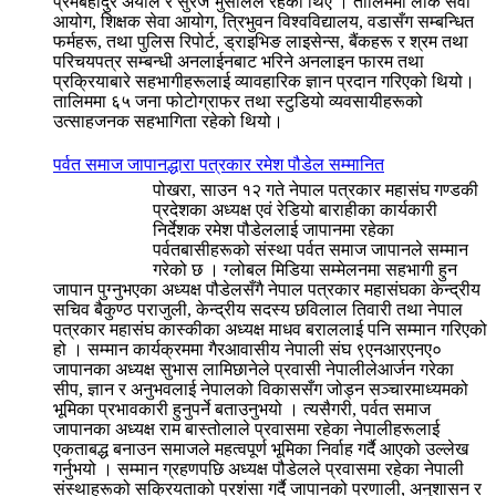
प्रेमबहादुर अर्याल र सुरज भुसालले रहेका थिए । तालिममा लोक सेवा
आयोग, शिक्षक सेवा आयोग, त्रिभुवन विश्वविद्यालय, वडासँग सम्बन्धित
फर्महरू, तथा पुलिस रिपोर्ट, ड्राइभिङ लाइसेन्स, बैंकहरू र श्रम तथा
परिचयपत्र सम्बन्धी अनलाईनबाट भरिने अनलाइन फारम तथा
प्रक्रियाबारे सहभागीहरूलाई व्यावहारिक ज्ञान प्रदान गरिएको थियो।
तालिममा ६५ जना फोटोग्राफर तथा स्टुडियो व्यवसायीहरूको
उत्साहजनक सहभागिता रहेको थियो।
पर्वत समाज जापानद्धारा पत्रकार रमेश पौडेल सम्मानित
पोखरा, साउन १२ गते नेपाल पत्रकार महासंघ गण्डकी
प्रदेशका अध्यक्ष एवं रेडियो बाराहीका कार्यकारी
निर्देशक रमेश पौडेललाई जापानमा रहेका
पर्वतबासीहरूको संस्था पर्वत समाज जापानले सम्मान
गरेको छ । ग्लोबल मिडिया सम्मेलनमा सहभागी हुन
जापान पुग्नुभएका अध्यक्ष पौडेलसँगै नेपाल पत्रकार महासंघका केन्द्रीय
सचिव बैकुण्ठ पराजुली, केन्द्रीय सदस्य छविलाल तिवारी तथा नेपाल
पत्रकार महासंघ कास्कीका अध्यक्ष माधव बराललाई पनि सम्मान गरिएको
हो । सम्मान कार्यक्रममा गैरआवासीय नेपाली संघ ९एनआरएनए०
जापानका अध्यक्ष सुभास लामिछानेले प्रवासी नेपालीलेआर्जन गरेका
सीप, ज्ञान र अनुभवलाई नेपालको विकाससँग जोड्न सञ्चारमाध्यमको
भूमिका प्रभावकारी हुनुपर्ने बताउनुभयो । त्यसैगरी, पर्वत समाज
जापानका अध्यक्ष राम बास्तोलाले प्रवासमा रहेका नेपालीहरूलाई
एकताबद्ध बनाउन समाजले महत्वपूर्ण भूमिका निर्वाह गर्दै आएको उल्लेख
गर्नुभयो । सम्मान ग्रहणपछि अध्यक्ष पौडेलले प्रवासमा रहेका नेपाली
संस्थाहरूको सक्रियताको प्रशंसा गर्दै जापानको प्रणाली, अनुशासन र