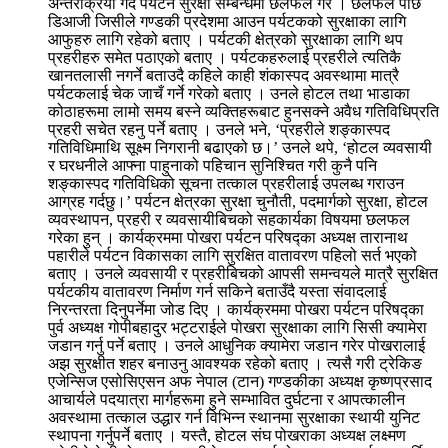
अन्तरक्रिया गर्दै पर्यटन सुरक्षा सम्बन्धमा छलफल गरे । छलफल पछि
डिआजी जिसीले गण्डकी प्रदेशमा आउन पर्यटकको सुरक्षाका लागि
आफुहरु लागि रहेको बताए । पर्यटकी क्षेत्रको सुरक्षाका लागि थप
प्रहरीहरु समेत पठाएको बताए । पर्यटकहरुलाई प्रहरीले त्यतिकै
खानतलासी नगर्ने बताउदै कहिले काही शंकास्पद अवस्थामा मात्रै
पर्यटकलाई चेक जाचँ गर्ने गरेको बताए । उनले होटल तथा भाडाका
कोठाहरूमा लामो समय बस्ने व्यक्तिहरूबाट हुनसक्ने अवैध गतिविधिप्रति
प्रहरी सचेत रहनु पर्ने बताए । उनले भने, ‘प्रहरीले शङ्कास्पद
गतिविधिमाथि सूक्ष्म निगरानी बढाएको छ।’ उनले थपे, ‘होटल व्यवसायी
र घरधनीले आफ्ना पाहुनाको पहिचान सुनिश्चित गरी कुनै पनि
शङ्कास्पद गतिविधिको सूचना तत्काल प्रहरीलाई उपलब्ध गराउन
आग्रह गर्दछु।’ पर्यटन क्षेत्रका सुरक्षा चुनौती, पदमार्गको सुरक्षा, होटल
व्यवस्थापन, प्रहरी र व्यवसायीबिचको सहकार्यका विषयमा छलफल
गरेका हुन् । कार्यक्रममा पोखरा पर्यटन परिषद्का अध्यक्ष तारानाथ
पहारीले पर्यटन विकासका लागि सुरक्षित वातावरण पहिलो सर्त भएको
बताए । उनले व्यवसायी र प्रहरीबिचको आपसी समन्वयले मात्रै सुरक्षित
पर्यटकीय वातावरण निर्माण गर्न सकिने बताउँदै यस्ता संवादलाई
निरन्तरता दिनुपर्नेमा जोड दिए । कार्यक्रममा पोखरा पर्यटन परिषद्का
पुर्व अध्यक्ष गोपीबहादुर भट्टराईले पोखरा सुरक्षाका लागि सिसी क्यामेरा
जडान गर्नु पर्ने बताए । उनले आधुनिक क्यामेरा जडान गरेर पोखरालाई
अझ सुरक्षीत शहर बनाउनु आवश्यक रहेको बताए । त्यसै गरी ट्रेकिङ
एजेन्सिज एसोसिएसन अफ नेपाल (टान) गण्डकीका अध्यक्ष कृष्णप्रसाद
आचार्यले पदयात्रा मार्गहरूमा हुने सम्भावित दुर्घटना र आपत्कालीन
अवस्थामा तत्काल उद्धार गर्न विभिन्न स्थानमा सुरक्षाका स्थायी युनिट
स्थापना गर्नुपर्ने बताए । यस्तै, होटल संघ पोखराका अध्यक्ष लक्ष्मण