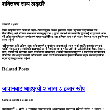
शक्तिका साथ लड्छौं’
काठमाडौं १३ माघ ।
नेपाल कम्युनिस्ट पार्टी नेकपा को दाहाल–नेपाल समूहका अध्यक्ष पुष्पकमल दाहाल ‘प्रचण्ड’ले प्रतिनिधि सभा
विघटनविरुद्ध अझै शक्तिका साथ लड्ने बताउनुभएको छ । पुराना वामपन्थी नेता खम्बासिंह कुँवरलाई श्रद्धाञ्जली अर्पण
गर्दै उहाँले लोकतान्त्रिक आन्दोलनको घातक प्रवृत्तिविरुद्ध अझ शक्तिका साथ लड्ने प्रेरणा कुँवरबाट प्राप्त हुने विश्वास
व्यक्त गर्नुभयो ।
पार्टी एकताका लागि उहाँहरू जस्ता अभिभावकको ठूलो प्रेरणा आफूहरूलाई प्राप्त भएको बताउँदै दाहालले भन्नुभयो,
‘अहिले जो दुर्घटना जस्तो स्थिति देखा परेको छ, यो स्थितिको सामना गर्नका लागि पनि उहाँको हिजोको शिक्षा, योगदान,
त्याग, तपस्या सधैँ प्रेरणाका रूपमा आन्दोलनमा रहिरहन्छन् ।’अहिले नेपालका कम्युनिस्ट र राजनीतिक आन्दोलनमा
ऐतिहासिक मोड आएको जनाउँदै उहाँले गम्भीर धक्का जस्तो लागेका बेलामा कुँवरको निधनमा भएको शोकलाई शक्तिमा
बदल्ने प्रतिबद्धता व्यक्त गर्नुभयो ।
Related Posts
जापानबाट आइपुग्यो २ लाख ८ हजार खोप
Samaya Dristi
5 years ago
काठमाडौं,५ भदौ । जापान सरकारले अनुदानमा प्रदान गरेको खोप २ लाख ८