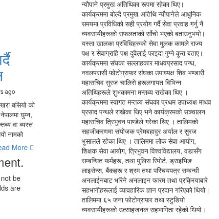
न्यौपाने प्रमुख अतिथिका रूपमा रहेका थिए।
कार्यक्रममा बोल्दै प्रमुख अतिथि न्यौपानेले आधुनिक
समयमा प्रविधिको सही प्रयोग गर्दै सेवा प्रवाह गर्नु नै
व्यवसायीहरूको सफलताको साँचो भएको बताउनुभयो।
यस्ता खालका प्रविधिहरुको सेवा मुलक कामले राज्य
पक्ष र सेवाग्राहि पक्ष दुवैलाई फाइदा गुग्ने कुरा बताए।
्दै
कार्यक्रममा संघका सल्लाहकार माधवप्रसाद पन्थ,
न
नवलपरासी फोटोग्राफर संघका उपाध्यक्ष शिव भण्डारी
महासचिव सुरज चालिसे हरूलगायत विभिन्न
rs ago
अतिथिहरूले शुभकामना मन्तब्य राखेका थिए ।
कार्यक्रममा स्वागत मन्तव्य संघका प्रथम उपाध्यक्ष माधव
पोखरा बसियो को
प्रसाद पन्थले राखेका थिए भने कार्यक्रमको सञ्चालन
ेपालमा घुम्न,
महासचिव त्रिभुवन पाण्डेले गरेका थिए । तालिमको
तब्य वा ब्यस्त
सहजीकरणमा संयोजक प्रेमबहादुर अर्याल र सुरज
ियो नामको
भुसालले रहेका थिए । तालिममा लोक सेवा आयोग,
ead More
शिक्षक सेवा आयोग, त्रिभुवन विश्वविद्यालय, वडासँग
ent.
सम्बन्धित फर्महरू, तथा पुलिस रिपोर्ट, ड्राइभिङ
लाइसेन्स, बैंकहरू र श्रम तथा परिचयपत्र सम्बन्धी
 not be
अनलाईनबाट भरिने अनलाइन फारम तथा प्रक्रियाबारे
lds are
सहभागीहरूलाई व्यावहारिक ज्ञान प्रदान गरिएको थियो।
तालिममा ६५ जना फोटोग्राफर तथा स्टुडियो
व्यवसायीहरूको उत्साहजनक सहभागिता रहेको थियो।