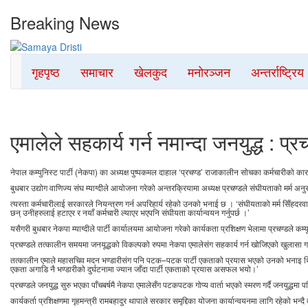
Breaking News
Best News Site from Nepal
गृहपृष्ठ
समाचार
खेलकुद
मनोरञ्जन
अन्तर्राष्ट्रिय
Samaya Dristi
एमालेले सहकार्य गर्न नमान्दा जनयुद्ध : प्र
नेपाल कम्युनिस्ट पार्टी (नेकपा) का अध्यक्ष पुष्पकमल दाहाल ‘प्रचण्ड’ राजाकालीन सोचका कर्मचारीको 
बुधबार उद्योग वाणिज्य संघ म्याग्दीले आयोजना गरेको अन्तरक्रियामा अध्यक्ष प्रचण्डले संघीयताको मर्म अ
त्यस्ता कर्मचारीलाई सरकारले नियन्त्रण गर्न अपरिहार्य रहेको उनको भनाई छ । ‘संघीयताको मर्म सिँहदरवा
छन् उनीहरुलाई हटाएर र नयाँ कर्मचारी ल्याएर भएपनि संघीयता कार्यान्वयन गर्नुपर्छ ।’
यसैगरी बुधबार नेकपा म्याग्दीले पार्टी कार्यालयमा आयोजना गरेको कार्यकता प्रशिक्षण भेलामा प्रचण्डले कम
प्रचण्डले तत्कालीन समयमा जनयूद्धको विकल्पको रुपमा नेकपा एमालेसंग सहकार्य गर्न खोजिएको खुलासा गरे। 
तत्कालीन एमाले महासचिव मदन भण्डारीसंग पनि पटक–पटक पार्टी एकताको प्रयास भएको उनको भनाइ थियो 
एकता अगाडि नै भण्डारीको दुर्घटनामा ज्यान जाँदा पार्टी एकताको प्रयास असफल भयो।’
प्रचण्डले जनयुद्ध सुरु भएका पाँचबर्षमै नेकपा एमालेसँग पटकपटक गोप्य वार्ता भएको स्मरण गर्दै जनयुद्धमा
कार्यकर्ता प्रशिक्षणमा गृहमन्त्री रामबहादुर थापाले सरकार समृद्दिका योजना कार्यान्वयनमा लागि रहेको भन