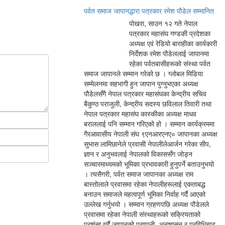
पर्वत समाज जापानद्धारा पत्रकार रमेश पौडेल सम्मानित
पोखरा, साउन १२ गते नेपाल
पत्रकार महासंघ गण्डकी प्रदेशका
अध्यक्ष एवं रेडियो बाराहीका कार्यकारी
निर्देशक रमेश पौडेललाई जापानमा
रहेका पर्वतबासीहरूको संस्था पर्वत
समाज जापानले सम्मान गरेको छ । ग्लोबल मिडिया
सम्मेलनमा सहभागी हुन जापान पुग्नुभएका अध्यक्ष
पौडेलसँगै नेपाल पत्रकार महासंघका केन्द्रीय सचिव
बैकुण्ठ पराजुली, केन्द्रीय सदस्य छविलाल तिवारी तथा
नेपाल पत्रकार महासंघ कास्कीका अध्यक्ष माधव
बराललाई पनि सम्मान गरिएको हो । सम्मान कार्यक्रममा
गैरआवासीय नेपाली संघ ९एनआरएनए० जापानका अध्यक्ष
सुभास लामिछानेले प्रवासी नेपालीलेआर्जन गरेका सीप,
ज्ञान र अनुभवलाई नेपालको विकाससँग जोड्न
सञ्चारमाध्यमको भूमिका प्रभावकारी हुनुपर्ने बताउनुभयो
। त्यसैगरी, पर्वत समाज जापानका अध्यक्ष राम
बास्तोलाले प्रवासमा रहेका नेपालीहरूलाई एकताबद्ध
बनाउन समाजले महत्वपूर्ण भूमिका निर्वाह गर्दै आएको
उल्लेख गर्नुभयो । सम्मान ग्रहणपछि अध्यक्ष पौडेलले
प्रवासमा रहेका नेपाली संस्थाहरूको सक्रियताको
प्रशंसा गर्दै जापानको प्रणाली, अनुशासन र प्रविधिबाट