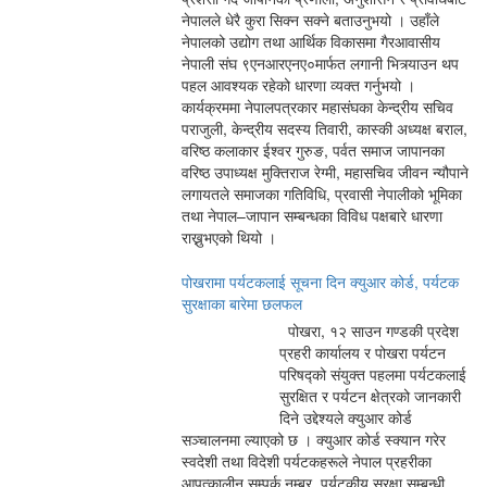
नेपालले धेरै कुरा सिक्न सक्ने बताउनुभयो । उहाँले
नेपालको उद्योग तथा आर्थिक विकासमा गैरआवासीय
नेपाली संघ ९एनआरएनए०मार्फत लगानी भित्र्याउन थप
पहल आवश्यक रहेको धारणा व्यक्त गर्नुभयो ।
कार्यक्रममा नेपालपत्रकार महासंघका केन्द्रीय सचिव
पराजुली, केन्द्रीय सदस्य तिवारी, कास्की अध्यक्ष बराल,
वरिष्ठ कलाकार ईश्वर गुरुङ, पर्वत समाज जापानका
वरिष्ठ उपाध्यक्ष मुक्तिराज रेग्मी, महासचिव जीवन न्यौपाने
लगायतले समाजका गतिविधि, प्रवासी नेपालीको भूमिका
तथा नेपाल–जापान सम्बन्धका विविध पक्षबारे धारणा
राख्नुभएको थियो ।
पोखरामा पर्यटकलाई सूचना दिन क्युआर कोर्ड, पर्यटक
सुरक्षाका बारेमा छलफल
पोखरा, १२ साउन गण्डकी प्रदेश
प्रहरी कार्यालय र पोखरा पर्यटन
परिषद्को संयुक्त पहलमा पर्यटकलाई
सुरक्षित र पर्यटन क्षेत्रको जानकारी
दिने उद्देश्यले क्युआर कोर्ड
सञ्चालनमा ल्याएको छ । क्युआर कोर्ड स्क्यान गरेर
स्वदेशी तथा विदेशी पर्यटकहरूले नेपाल प्रहरीका
आपत्कालीन सम्पर्क नम्बर, पर्यटकीय सुरक्षा सम्बन्धी