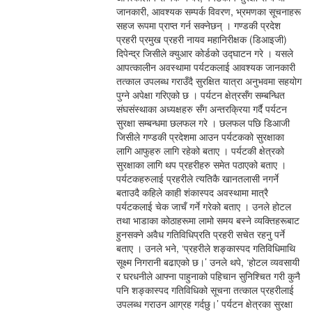
जानकारी, आवश्यक सम्पर्क विवरण, भ्रमणका सूचनाहरू
सहज रूपमा प्राप्त गर्न सक्नेछन् । गण्डकी प्रदेश
प्रहरी प्रमुख प्रहरी नायव महानिरीक्षक (डिआइजी)
दिपेन्द्र जिसीले क्युआर कोर्डको उद्घाटन गरे । यसले
आपत्कालीन अवस्थामा पर्यटकलाई आवश्यक जानकारी
तत्काल उपलब्ध गराउँदै सुरक्षित यात्रा अनुभवमा सहयोग
पुग्ने अपेक्षा गरिएको छ । पर्यटन क्षेत्रसँग सम्बन्धित
संघसंस्थाका अध्यक्षहरु सँग अन्तरक्रिया गर्दै पर्यटन
सुरक्षा सम्बन्धमा छलफल गरे । छलफल पछि डिआजी
जिसीले गण्डकी प्रदेशमा आउन पर्यटकको सुरक्षाका
लागि आफुहरु लागि रहेको बताए । पर्यटकी क्षेत्रको
सुरक्षाका लागि थप प्रहरीहरु समेत पठाएको बताए ।
पर्यटकहरुलाई प्रहरीले त्यतिकै खानतलासी नगर्ने
बताउदै कहिले काही शंकास्पद अवस्थामा मात्रै
पर्यटकलाई चेक जाचँ गर्ने गरेको बताए । उनले होटल
तथा भाडाका कोठाहरूमा लामो समय बस्ने व्यक्तिहरूबाट
हुनसक्ने अवैध गतिविधिप्रति प्रहरी सचेत रहनु पर्ने
बताए । उनले भने, ‘प्रहरीले शङ्कास्पद गतिविधिमाथि
सूक्ष्म निगरानी बढाएको छ।’ उनले थपे, ‘होटल व्यवसायी
र घरधनीले आफ्ना पाहुनाको पहिचान सुनिश्चित गरी कुनै
पनि शङ्कास्पद गतिविधिको सूचना तत्काल प्रहरीलाई
उपलब्ध गराउन आग्रह गर्दछु।’ पर्यटन क्षेत्रका सुरक्षा