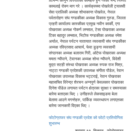
विभिन्न कानुन विपरीतका कामहरु हुने गरेको भन्दै त्यस्ता
कामलाई रोक्न माग गरे । कार्यक्रममा पोखरेली ट्याक्सी
सेवा प्रालिकी अध्यक्ष शोभाकान्त पोखरेल, नेपाल
पर्वतारोहण संघ गण्डकीका अध्यक्ष विकास गुरुङ, जिल्ला
प्रहरी कार्यालय कास्कीका प्रमुख नवीन कार्की, एगा
पोखराका अध्यक्ष गोकर्ण लम्साल, टेसा पोखराका अध्यक्ष
टिका बहादुर लम्साल, भिटोफ गण्डकीका अध्यक्ष रमेश
अर्याल, नेपाल पर्यटन यातायात व्यवसायी संघ गण्डकीका
अध्यक्ष रविप्रसाद आचार्य, फेवा डुङ्गा व्यवसायी
संगठनका अध्यक्ष बलाराम गिरी, ओटेफ पोखराका अध्यक्ष
ममता न्यौपाने, टेवानका अध्यक्ष शोभा न्यौपाने, विदेशी
मुद्रा सटही संस्था पोखराका अध्यक्ष रुपक राज मिश्र,
नाट्टा गण्डकी प्रदेशकी उपाध्यक्ष संगीता पौडेल, रेवान
पोखराका उपाध्यक्ष विकास भट्टराई, रेवान पोखराका
महासचिव विरेन्द्र शेरचन अन्नपुर्ण केवलकार पोखराका
दिनेश पौडेल लगायत पर्यटन क्षेत्रका सुरक्षा र समस्याका
बारेमा बताएका थिए । उनीहरुले लेकसाइडमा बेला
बेलामा आउने मगन्तेहरु, पार्किङ व्यवस्थापन लगाएतका
बारेमा जानकारी दिएका थिए ।
फोटोग्राफर संघ गण्डकी प्रदेश को फोटो प्रतियोगिता
शुभारम्भ
श्रावण ११, चितवन , फोटोग्राफर