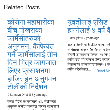
Related Posts
कोरोना महामारीका
युवतीलाई एसिड
बीच पोखराका
हान्नेलाई ४ वर्ष 
फार्मेसीहरुको
समय दृष्टि
7 years ago
अनुगमन, कैफियत
दाङमा किशोरीमाथि एसिड प्रहार गर्न
व्यक्तिलाई चारवर्ष कैद फैसला गरि
गर्ने फार्मेसीलाई तीन
घोराही उपमहानगरपालिका–१७ कि 
दिन भित्र कागजात
वर्षीया रीता चौधरीमाथि एसिड प्रहार ग
नेपालगञ्ज उपमहानगरपालिका–६ क
लिएर प्रसाशनमा
वर्षीय बद्रिविशाल...
Read M
हाँजिर हुन अनुगमन
टोलीको निर्देशन
Samaya Dristi
5 years ago
कमल पौडेल अथकपोखरा १४, जेठजिल्ला
अनुगमन समिति कास्कीले कोरोना महामारीको