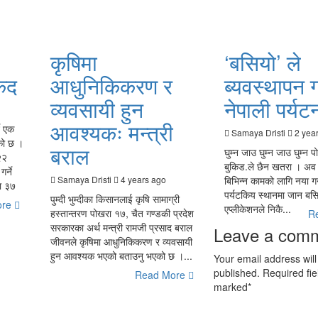
कृषिमा
‘बसियो’ ले
कैद
आधुनिकिकरण र
ब्यवस्थापन गर
व्यवसायी हुन
नेपाली पर्यट
आवश्यकः मन्त्री
े एक
Samaya Dristi
2 yea
एको छ ।
बराल
घुम्न जाउ घुम्न जाउ घुम्न 
२२
बुकिड.ले छैन खतरा । अव न
र्ने
Samaya Dristi
4 years ago
बिभिन्न कामको लागि नया गन्
ा ३७
पर्यटकिय स्थानमा जान बस
पुम्दी भुम्दीका किसानलाई कृषि सामाग्री
ore
एप्लीकेशनले निकै...
हस्तान्तरण पोखरा १७, चैत गण्डकी प्रदेश
R
सरकारका अर्थ मन्त्री रामजी प्रसाद बराल
Leave a comm
जीवनले कृषिमा आधुनिकिकरण र व्यवसायी
हुन आवश्यक भएको बताउनु भएको छ ।...
Your email address will
published. Required fie
Read More
marked
*