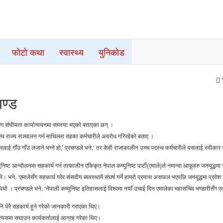
फोटो कथा
स्वास्थ्य
युनिकोड
चण्ड
कारण संघीयता कार्यान्वयनमा समस्या भएको बताएका छन् ।
नुरुप राज्य सञ्चालन गर्न माथिल्ला तहका कर्मचारीले अवरोध गरिरहेको बताए ।
रलाई गाँउ गाँउ लजाने भन्ने हो,’ प्रचण्डले भने,‘ तर केही राजाकालीन उच्च पदस्थ कर्मचारीले यसलाई स्वीका
्यूनिष्ट आन्दोलनमा सहकार्य गर्न तत्कालीन एकिकृत नेपाल कम्युनिष्ट पार्टी(एमाले)ले नमान्दा आफूहरु जनयुद्धम
भने, ‘एमालेसँग सहकार्य गरेर संसदीय ब्यवस्थामै संघर्ष गर्ने हाम्रो प्रयास असफल भएपछि जनयूद्धमा प्रवेश ग
। प्रचण्डले भने, ‘नेपाली कम्युनिष्ट इतिहासलाई विश्वमा नयाँ उचाई दिन एमालेका महासचिव भण्डारीसँग 
 पनि धेरै सहकार्य हुने गरेको जानकारी गराएका थिए।
्दै त्यसमा सघाउन कार्यकर्तालाई आग्रह गरेका थिए।