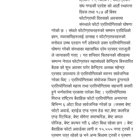
संघ गण्डकी प्रदेश को आठौं स्थापना
दिवस तथा १८७ औं बिश्व
फोटोग्राफी दिवसको अवसरमा
संस्थाले फोटो प्रतियोगिताको घोषणा
गरेको छ । संघले फोटोग्राफरहरुको सम्मान प्रविधिको
ज्ञान, व्यवसायिहरुलाई उत्साह र फोटोग्राफरहरुको
मनोवल उच्च प्रदान गर्ने उदेश्यले उक्त प्रतियोगिताको
घोषणा गरेको संस्थाका महासचिव प्रेम प्रसाद पराजुली
ले जानाकारी गराए । गत शनिवार चितवनको सौराहामा
सम्पन्न नेपाल फोटोग्राफर महासंघको केन्द्रिय बिस्तारित
बैठक को शुभ अवसर पारेर केन्द्रिय अध्यक्ष महेन्द्र
प्रसाद उपाध्याय ले प्रतियोगिताको ब्यानर सार्वजनिक
गरेका थिए । प्रतियोगिताका संयोजक जिवन ढुंगानाले
प्रतियोगितको महत्व तथा प्रतियोगितामा सहभागी कसरी
हुने भन्नेवारेमा प्रकाश पारेका थिए । प्रतियोगितामा
मिराज राष्ट्रिय बैवाहिक फोटो प्रतियोगिता अन्तरगत
बिभिन्न ६ ओटा विधा सार्वजनिक गरेको छ ।जसमा बेष्ट
फोटो अवार्ड, ब्राईड एण्ड ग्रुम हेड सट,बेष्ट कलरिङ
एण्ड रिटचिङ, बेष्ट मोमेन्ट क्याप्चरिङ, बेष्ट कपल
पोजिङ, बेष्ट कल्चर गरी ६ ओटा बिधा रहेका छन । बेष्ट
बैवाहिक फोटो अवार्डका लागी रु १५,५५५ नगद ट्रफी र
प्रमाण पत्र रहेको छ भने अन्य बिधामा ट्रफी र प्रमाण