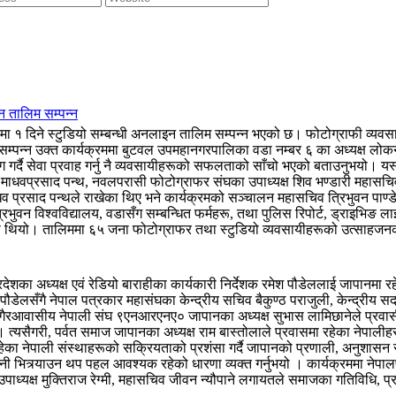
न तालिम सम्पन्न
१ दिने स्टुडियो सम्बन्धी अनलाइन तालिम सम्पन्न भएको छ। फोटोग्राफी व्यवसाय
 सम्पन्न उक्त कार्यक्रममा बुटवल उपमहानगरपालिका वडा नम्बर ६ का अध्यक्ष लोकना
र्दै सेवा प्रवाह गर्नु नै व्यवसायीहरूको सफलताको साँचो भएको बताउनुभयो। यस्ता
ार माधवप्रसाद पन्थ, नवलपरासी फोटोग्राफर संघका उपाध्यक्ष शिव भण्डारी महासच
 माधव प्रसाद पन्थले राखेका थिए भने कार्यक्रमको सञ्चालन महासचिव त्रिभुवन पा
भुवन विश्वविद्यालय, वडासँग सम्बन्धित फर्महरू, तथा पुलिस रिपोर्ट, ड्राइभिङ 
िएको थियो। तालिममा ६५ जना फोटोग्राफर तथा स्टुडियो व्यवसायीहरूको उत्साहज
ेशका अध्यक्ष एवं रेडियो बाराहीका कार्यकारी निर्देशक रमेश पौडेललाई जापानमा र
ष पौडेलसँगै नेपाल पत्रकार महासंघका केन्द्रीय सचिव बैकुण्ठ पराजुली, केन्द्री
 गैरआवासीय नेपाली संघ ९एनआरएनए० जापानका अध्यक्ष सुभास लामिछानेले प्रवास
। त्यसैगरी, पर्वत समाज जापानका अध्यक्ष राम बास्तोलाले प्रवासमा रहेका नेपालीह
रहेका नेपाली संस्थाहरूको सक्रियताको प्रशंसा गर्दै जापानको प्रणाली, अनुशासन र 
त्र्याउन थप पहल आवश्यक रहेको धारणा व्यक्त गर्नुभयो । कार्यक्रममा नेपालपत
उपाध्यक्ष मुक्तिराज रेग्मी, महासचिव जीवन न्यौपाने लगायतले समाजका गतिविधि, प