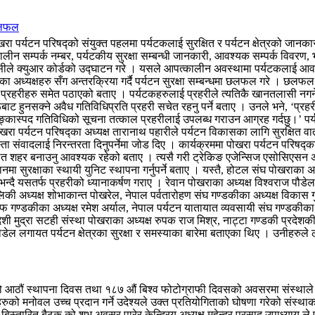
 छलफल
पर्यटन परिषद्को संयुक्त पहलमा पर्यटकलाई सुरक्षित र पर्यटन क्षेत्रको जानकारी द
लीन सम्पर्क नम्बर, पर्यटकीय सुरक्षा सम्बन्धी जानकारी, आवश्यक सम्पर्क विवरण, 
जिसीले क्युआर कोर्डको उद्घाटन गरे । यसले आपत्कालीन अवस्थामा पर्यटकलाई आवश्
ंस्थाका अध्यक्षहरु सँग अन्तरक्रिया गर्दै पर्यटन सुरक्षा सम्बन्धमा छलफल गरे ।
प प्रहरीहरु समेत पठाएको बताए । पर्यटकहरुलाई प्रहरीले त्यतिकै खानतलासी नगर्ने
ट हुनसक्ने अवैध गतिविधिप्रति प्रहरी सचेत रहनु पर्ने बताए । उनले भने, ‘प्रह
ास्पद गतिविधिको सूचना तत्काल प्रहरीलाई उपलब्ध गराउन आग्रह गर्दछु।’ पर्यटन क्
रा पर्यटन परिषद्का अध्यक्ष तारानाथ पहारीले पर्यटन विकासका लागि सुरक्षित
स्ता संवादलाई निरन्तरता दिनुपर्नेमा जोड दिए । कार्यक्रममा पोखरा पर्यटन परिषद्का
्षीत शहर बनाउनु आवश्यक रहेको बताए । त्यसै गरी ट्रेकिङ एजेन्सिज एसोसिएसन अफ 
ानमा सुरक्षाका स्थायी युनिट स्थापना गर्नुपर्ने बताए । यस्तै, होटल संघ पोखराका 
िरहेको भन्दै यसतर्फ प्रहरीको ध्यानाकर्षण गराए । रेवान पोखराका अध्यक्ष विश्वराज 
रालिकी अध्यक्ष शोभाकान्त पोखरेल, नेपाल पर्वतारोहण संघ गण्डकीका अध्यक्ष विकास 
ोफ गण्डकीका अध्यक्ष रमेश अर्याल, नेपाल पर्यटन यातायात व्यवसायी संघ गण्डकीका 
देशी मुद्रा सटही संस्था पोखराका अध्यक्ष रुपक राज मिश्र, नाट्टा गण्डकी प्रदेशकी
डेल लगायत पर्यटन क्षेत्रका सुरक्षा र समस्याका बारेमा बताएका थिए । उनीहरुले 
को आठौं स्थापना दिवस तथा १८७ औं बिश्व फोटोग्राफी दिवसको अवसरमा संस्थाले
हरुको मनोवल उच्च प्रदान गर्ने उदेश्यले उक्त प्रतियोगिताको घोषणा गरेको संस
 बिस्तारित बैठक को शुभ अवसर पारेर केन्द्रिय अध्यक्ष महेन्द्र प्रसाद उपाध्या