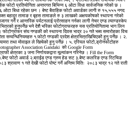
ैवाहिक फोटो प्रतियोगिता अन्तरगत बिभिन्न ६ ओटा विधा सार्वजनिक गरेको छ ।
 गरी ६ ओटा बिधा रहेका छन । बेष्ट बैवाहिक फोटो अवार्डका लागी रु १५,५५५ नगद
क भक्त बहादुर तामाङ र बृहस तामाङले रु ३ लाखको अक्षयकोषको स्थापना गरेको
ागर गर्ने र आन्तरिक पर्यटनलाई प्रोत्साहन गर्नका लागी नेचर एण्ड ल्याण्डस्केप
भित्रको हुनुपर्नेछ भने देशै भरिका फोटोग्राफरहरु यस प्रतियोगितामा भाग लिन
न् । फोटोग्राफर संघ गण्डकी को स्थापना दिवस भाद्र २० गते भब्य समारोहका विच
सम्वन्धिनियमहरु १.फोटो गण्डकी प्रदेश क्षेत्रभित्रखिचिएकोे हुनु पर्नेछ । २.
यामरा तथा मोवाइल ले खिचेको हुनु पर्नेछ । ५. एरियल फोटो,ड्रोनफोटोहरु
ो Photographer Association Gandaki को Google Form
 क्षेत्रका ३ जना निर्णायकद्वारा मूल्यांकन गरिनेछ । Fill the Form
ट फोटो अवार्ड २.ब्राईड एण्ड ग्रुम हेड सट ३.बेष्ट कलरिङ एण्ड रिटचिङ
३ श्रावाण १ गते देखी फोटो पोष्ट गर्ने अन्तिम मितिः २०८३ भाद्र १२ गते राती