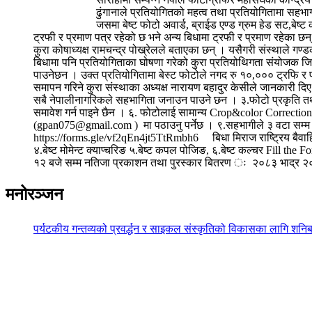
ढुंगानाले प्रतियोगितको महत्व तथा प्रतियोगितामा सहभा
जसमा बेष्ट फोटो अवार्ड, ब्राईड एण्ड ग्रुम हेड सट,बेष
ट्रफी र प्रमाण पत्र रहेको छ भने अन्य बिधामा ट्रफी र प्रमाण रहेका 
कुरा कोषाध्यक्ष रामचन्द्र पोख्रेलले बताएका छन् । यसैगरी संस्थाले गण्ड
बिधामा पनि प्रतियोगिताका घोषणा गरेको कुरा प्रतियोथिगता संयोजक जिवन 
पाउनेछन । उक्त प्रतियोगितामा बेस्ट फोटोले नगद रु १०,००० ट्रफि र प्
समापन गरिने कुरा संस्थाका अध्यक्ष नारायण बहादुर केसीले जानकारी दिए 
सबै नेपालीनागरिकले सहभागिता जनाउन पाउने छन । ३.फोटो प्रकृति तथा स
समावेश गर्न पाइने छैन । ६. फोटोलाई सामान्य Crop&color Correct
(gpan075@gmail.com ) मा पठाउनु पर्नेछ । ९.सहभागीले ३ वटा सम्म फोट
https://forms.gle/vf2qEn4jt5TtRmbh6 बिधा मिराज राष्ट्रिय बैवाहि
४.बेष्ट मोमेन्ट क्याप्चरिङ ५.बेष्ट कपल पोजिङ, ६.बेष्ट कल्चर Fill t
१२ बजे सम्म नतिजा प्रकाशन तथा पुरस्कार बितरण ः २०८३ भाद्र २०
मनोरञ्जन
पर्यटकीय गन्तव्यको प्रवर्द्धन र साइकल संस्कृतिको विकासका लागि शनिब