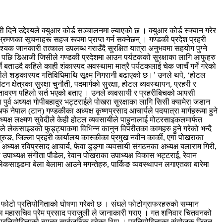
िने उद्देश्यले क्युआर कोर्ड सञ्चालनमा ल्याएको छ । क्युआर कोर्ड स्क्यान गरेर
भ्रमणका सूचनाहरू सहज रूपमा प्राप्त गर्न सक्नेछन् । गण्डकी प्रदेश प्रहरी
यक जानकारी तत्काल उपलब्ध गराउँदै सुरक्षित यात्रा अनुभवमा सहयोग पुग्ने
 छलफल पछि डिआजी जिसीले गण्डकी प्रदेशमा आउन पर्यटकको सुरक्षाका लागि आफुहरु
 बताउदै कहिले काही शंकास्पद अवस्थामा मात्रै पर्यटकलाई चेक जाचँ गर्ने गरेको
रीले शङ्कास्पद गतिविधिमाथि सूक्ष्म निगरानी बढाएको छ।’ उनले थपे, ‘होटल
षेत्रका सुरक्षा चुनौती, पदमार्गको सुरक्षा, होटल व्यवस्थापन, प्रहरी र
 वातावरण पहिलो सर्त भएको बताए । उनले व्यवसायी र प्रहरीबिचको आपसी
 पुर्व अध्यक्ष गोपीबहादुर भट्टराईले पोखरा सुरक्षाका लागि सिसी क्यामेरा जडान
नेपाल (टान) गण्डकीका अध्यक्ष कृष्णप्रसाद आचार्यले पदयात्रा मार्गहरूमा हुने
अध्यक्ष लक्ष्मण सुवेदीले केही होटल व्यवसायीले पाहुनालाई मोटरसाइकलमार्फत
पौडेलले लेकसाइडको फुड्ट्याकमा विभिन्न कानुन विपरीतका कामहरु हुने गरेको भन्दै
गुरुङ, जिल्ला प्रहरी कार्यालय कास्कीका प्रमुख नवीन कार्की, एगा पोखराका
अध्यक्ष रविप्रसाद आचार्य, फेवा डुङ्गा व्यवसायी संगठनका अध्यक्ष बलाराम गिरी,
 उपाध्यक्ष संगीता पौडेल, रेवान पोखराका उपाध्यक्ष विकास भट्टराई, रेवान
लेकसाइडमा बेला बेलामा आउने मगन्तेहरु, पार्किङ व्यवस्थापन लगाएतका बारेमा
 फोटो प्रतियोगिताको घोषणा गरेको छ । संघले फोटोग्राफरहरुको सम्मान
्थाका महासचिव प्रेम प्रसाद पराजुली ले जानाकारी गराए । गत शनिवार चितवनको
य ले प्रतियोगिताको ब्यानर सार्वजनिक गरेका थिए । प्रतियोगिताका संयोजक जिवन