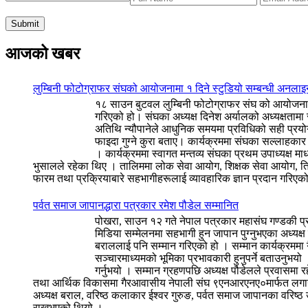
आजको खबर
लुम्बिनी फोटोग्राफर संघको आयोजनामा १ दिने स्टुडियो सम्बन्धी अनलाइ
१८ साउन बुटवल लुम्बिनी फोटोग्राफर संघ को आयोजनामा 
गरिएको हो। संघका अध्यक्ष दिनेश अर्यालको अध्यक्षतामा
अतिथि न्यौपानेले आधुनिक समयमा प्रविधिको सही प्रयोग ग
फाइदा गुग्ने कुरा बताए। कार्यक्रममा संघका सल्लाहक
। कार्यक्रममा स्वागत मन्तव्य संघका प्रथम उपाध्यक्ष
भुसालले रहेका थिए । तालिममा लोक सेवा आयोग, शिक्षक सेवा आयोग, त्रि
फारम तथा प्रक्रियाबारे सहभागीहरूलाई व्यावहारिक ज्ञान प्रदान गर
पर्वत समाज जापानद्धारा पत्रकार रमेश पौडेल सम्मानित
पोखरा, साउन १२ गते नेपाल पत्रकार महासंघ गण्डकी प्रद
मिडिया सम्मेलनमा सहभागी हुन जापान पुग्नुभएका अध्यक्
बराललाई पनि सम्मान गरिएको हो । सम्मान कार्यक्रममा
सञ्चारमाध्यमको भूमिका प्रभावकारी हुनुपर्ने बताउनुभयो 
गर्नुभयो । सम्मान ग्रहणपछि अध्यक्ष पौडेलले प्रवासमा 
तथा आर्थिक विकासमा गैरआवासीय नेपाली संघ ९एनआरएनए०मार्फत लगानी भि
अध्यक्ष बराल, वरिष्ठ कलाकार ईश्वर गुरुङ, पर्वत समाज जापानका वरिष्ठ 
राख्नुभएको थियो ।