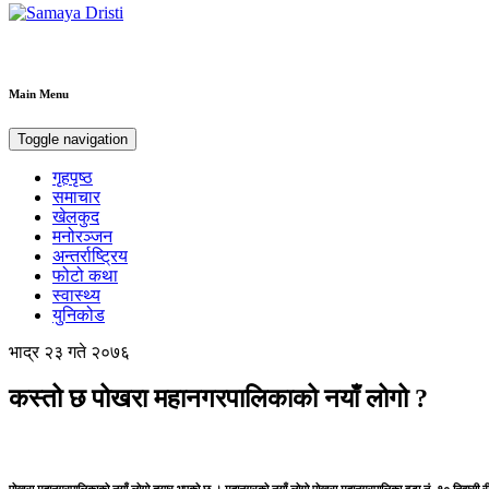
Samaya Dristi
Best News Site from Nepal
Main Menu
Toggle navigation
गृहपृष्ठ
समाचार
खेलकुद
मनोरञ्जन
अन्तर्राष्ट्रिय
फोटो कथा
स्वास्थ्य
युनिकोड
भाद्र २३ गते २०७६
कस्तो छ पोखरा महानगरपालिकाको नयाँ लोगो ?