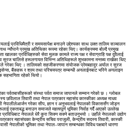
लाई प्रविधिमैत्री र समयसापेक्ष बनाउने उद्देश्यका साथ उक्त तालिम सञ्चालन
थ न्यौपाने प्रमुख अतिथिका रूपमा रहेका थिए। कार्यक्रममा बोल्दै प्रमुख
 खालका प्रविधिहरुको सेवा मुलक कामले राज्य पक्ष र सेवाग्राहि पक्ष दुवैलाई
िव सुरज चालिसे हरूलगायत विभिन्न अतिथिहरूले शुभकामना मन्तब्य राखेका थिए
ण्डेले गरेका थिए । तालिमको सहजीकरणमा संयोजक प्रेमबहादुर अर्याल र सुरज
लाइसेन्स, बैंकहरू र श्रम तथा परिचयपत्र सम्बन्धी अनलाईनबाट भरिने अनलाइन
नक सहभागिता रहेको थियो।
हेका पर्वतबासीहरूको संस्था पर्वत समाज जापानले सम्मान गरेको छ । ग्लोबल
य सदस्य छविलाल तिवारी तथा नेपाल पत्रकार महासंघ कास्कीका अध्यक्ष माधव
ी नेपालीलेआर्जन गरेका सीप, ज्ञान र अनुभवलाई नेपालको विकाससँग जोड्न
रूलाई एकताबद्ध बनाउन समाजले महत्वपूर्ण भूमिका निर्वाह गर्दै आएको उल्लेख
प्रविधिबाट नेपालले धेरै कुरा सिक्न सक्ने बताउनुभयो । उहाँले नेपालको उद्योग
्रकार महासंघका केन्द्रीय सचिव पराजुली, केन्द्रीय सदस्य तिवारी, कास्की
्रवासी नेपालीको भूमिका तथा नेपाल–जापान सम्बन्धका विविध पक्षबारे धारणा