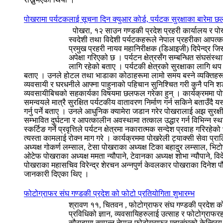
पोखरामा पर्यटकलाई सूचना दिन क्युआर कोर्ड, पर्यटक सुरक्षाका बारेमा
पोखरा, १२ साउन गण्डकी प्रदेश प्रहरी कार्यालय र पोखरा 
स्वदेशी तथा विदेशी पर्यटकहरूले नेपाल प्रहरीका आपत्का
प्रमुख प्रहरी नायव महानिरीक्षक (डिआइजी) दिपेन्द्र 
अपेक्षा गरिएको छ । पर्यटन क्षेत्रसँग सम्बन्धित संघस
लागि रहेको बताए । पर्यटकी क्षेत्रको सुरक्षाका लागि थ
बताए । उनले होटल तथा भाडाका कोठाहरूमा लामो समय बस्ने व्यक्तिहरूबा
व्यवसायी र घरधनीले आफ्ना पाहुनाको पहिचान सुनिश्चित गरी कुनै पनि शङ्क
व्यवसायीबिचको सहकार्यका विषयमा छलफल गरेका हुन् । कार्यक्रममा पोख
समन्वयले मात्रै सुरक्षित पर्यटकीय वातावरण निर्माण गर्न सकिने बताउँदै य
गर्नु पर्ने बताए । उनले आधुनिक क्यामेरा जडान गरेर पोखरालाई अझ सुरक
सम्भावित दुर्घटना र आपत्कालीन अवस्थामा तत्काल उद्धार गर्न विभिन्न स्थ
स्कर्टिङ गर्ने प्रवृत्तिले पर्यटन क्षेत्रमा नकारात्मक सन्देश प्रवाह गर
त्यस्ता कामलाई रोक्न माग गरे । कार्यक्रममा पोखरेली ट्याक्सी सेवा प्
अध्यक्ष गोकर्ण लम्साल, टेसा पोखराका अध्यक्ष टिका बहादुर लम्साल, भिट
ओटेफ पोखराका अध्यक्ष ममता न्यौपाने, टेवानका अध्यक्ष शोभा न्यौपाने, वि
पोखराका महासचिव विरेन्द्र शेरचन अन्नपुर्ण केवलकार पोखराका दिनेश पौ
जानकारी दिएका थिए ।
फोटोग्राफर संघ गण्डकी प्रदेश को फोटो प्रतियोगिता शुभारम्भ
श्रावण ११, चितवन , फोटोग्राफर संघ गण्डकी प्रदेश 
प्रविधिको ज्ञान, व्यवसायिहरुलाई उत्साह र फोटोग्राफर
सौराहामा सम्पन्न नेपाल फोटोग्राफर महासंघको केन्द्रिय