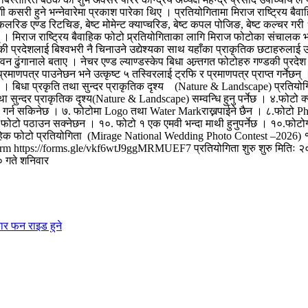
गी कसरी हुने भन्नेवारेमा प्रकाश पारेका थिए । प्रतियोगितामा मिराज राष्ट्रिय ब
्ट कलरिङ एण्ड रिटचिङ, बेष्ट मोमेन्ट क्याप्चरिङ, बेष्ट कपल पोजिङ, बेष्ट कल्चर
छन् । मिराज राष्ट्रिय बैवाहिक फोटो प्र्रतियोगिताका लागि मिराज फोटोका संचाल
की प्रदेशलाई बिश्वभरी नै चिनाउने उद्येश्यका साथ यहाँका प्राकृतिक छटाहरुलाई उज
ढुंगानाले बताए । नेचर एण्ड ल्याण्डस्केप बिधा अन्र्तगत फोटोहरु गण्डकी प्रदेश 
रमाणपत्र पाउनेछन भने उत्कृष्ट ५ तस्विरलाई ट्रफि र प्रमाणपत्र प्राप्त गर्नेछ
। बिधा प्रकृति तथा सुन्दर प्राकृतिक दृश्य (Nature & Landscape) प्रतियोगिता 
ुन्दर प्राकृतिक दृश्य(Nature & Landscape) सम्वन्धि हुनु पर्नेछ । ४.फोटो क्
ion गर्न सकिनेछ । ७. फोटोमा Logo तथा Water Markराख्नपाईने छैन । ८.फोट
ो पठाउन सक्नेछन । १०. फोटो १ एक एमवी भन्दा माथी हुनुपर्नेछ । १०.फोटोग्राफी
क फोटो प्रतियोगिता (Mirage National Wedding Photo Contest –2026) १.बेष्
he Form https://forms.gle/vkf6wtJ9ggMRMUEF7 प्रतियोगिता शुरु शुरु मितिः २०८
 गते शनिवार
ार फन राइड हुने