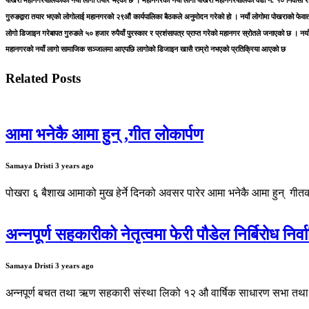
पोखरा महानगरपालिकाको नयाँ लोगो तयार भएको छ । महानगरको नयाँ लोगो पोखरा महानगरपालिका वडा नं. १० निवासी रीक 
गुरुङद्वारा तयार भएको लोगोलाई महानगरको २९औं कार्यपालिका बैठकले अनुमोदन गरेको हो । नयाँ लोगोमा पोखराको फेवा
लोगो डिजाइन गरेबापत गुरुङले ५० हजार रुपैयाँ पुरस्कार र प्रशंसापत्र प्राप्त गरेको महानगर स्रोतले जनाएको छ । नया
महानगरको नयाँ लागो सामाजिक सञ्जालमा आएपछि लागोको डिजाइन खासै राम्रो नभएको प्रतिक्रिया आएको छ
Related Posts
आमा भनेकै आमा हुन् ,गीत लोकार्पण
Samaya Dristi
3 years ago
पोखरा ६ बैशाख आमाको मुख हेर्ने दिनको अवसर पारेर आमा भनेकै आमा हुन् गीतक
अन्नपूर्ण सहकारीको नेतृत्वमा फेरी पौडेल निर्बिरोध निर्व
Samaya Dristi
3 years ago
अन्नपूर्ण बचत तथा ऋण सहकारी संस्था लिको १२ औ वार्षिक साधारण सभा तथा मर