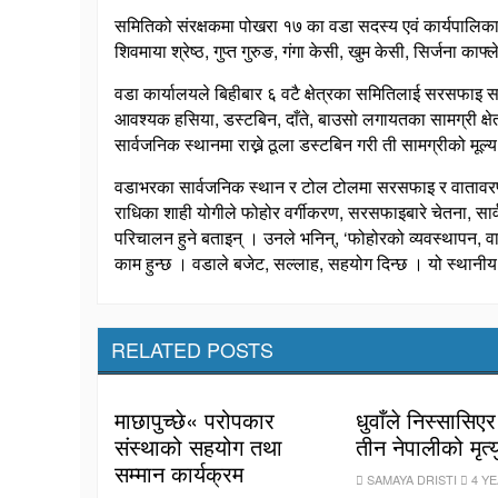
समितिको संरक्षकमा पोखरा १७ का वडा सदस्य एवं कार्यपालिका 
शिवमाया श्रेष्ठ, गुप्त गुरुङ, गंगा केसी, खुम केसी, सिर्जना काफ्ल
वडा कार्यालयले बिहीबार ६ वटै क्षेत्रका समितिलाई सरसफाइ सा
आवश्यक हसिया, डस्टबिन, दाँते, बाउसो लगायतका सामग्री क्ष
सार्वजनिक स्थानमा राख्ने ठूला डस्टबिन गरी ती सामग्रीको मू
वडाभरका सार्वजनिक स्थान र टोल टोलमा सरसफाइ र वातावरण
राधिका शाही योगीले फोहोर वर्गीकरण, सरसफाइबारे चेतना, स
परिचालन हुने बताइन् । उनले भनिन्, ‘फोहोरको व्यवस्थापन, व
काम हुन्छ । वडाले बजेट, सल्लाह, सहयोग दिन्छ । यो स्थानीय 
RELATED POSTS
माछापुच्छे« परोपकार
धुवाँले निस्सासिए
संस्थाको सहयोग तथा
तीन नेपालीको मृत्य
सम्मान कार्यक्रम
SAMAYA DRISTI
4 Y