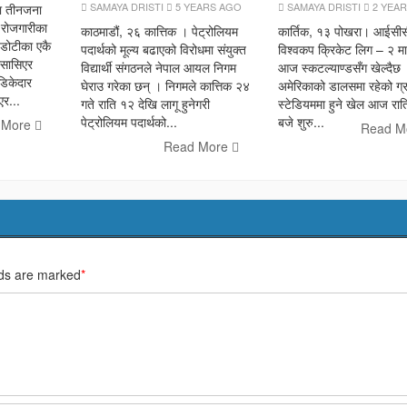
SAMAYA DRISTI
5 YEARS AGO
SAMAYA DRISTI
2 YEA
ा तीनजना
 रोजगारीका
काठमाडौं, २६ कात्तिक । पेट्रोलियम
कार्तिक, १३ पोखरा। आईसी
 डोटीका एकै
पदार्थको मूल्य बढाएको विरोधमा संयुक्त
विश्वकप क्रिकेट लिग – २ मा
्सासिएर
विद्यार्थी संगठनले नेपाल आयल निगम
आज स्कटल्याण्डसँग खेल्दैछ
डिकेदार
घेराउ गरेका छन् । निगमले कात्तिक २४
अमेरिकाको डालसमा रहेको ग्रान
र...
गते राति १२ देखि लागू हुनेगरी
स्टेडियममा हुने खेल आज रात
पेट्रोलियम पदार्थको...
बजे शुरु...
 More
Read M
Read More
lds are marked
*