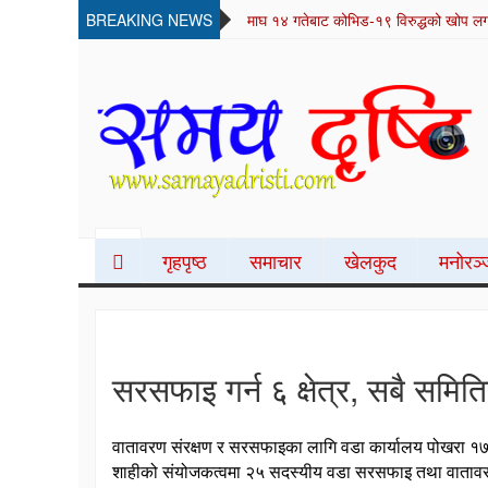
BREAKING NEWS
लुम्बिनी फोटोग्राफर संघको 
SAMAYA DRISTI
Best News Site from Nepal
गृहपृष्ठ
समाचार
खेलकुद
मनोरञ
सरसफाइ गर्न ६ क्षेत्र, सबै सम
वातावरण संरक्षण र सरसफाइका लागि वडा कार्यालय पोखरा १७ ले
शाहीको संयोजकत्वमा २५ सदस्यीय वडा सरसफाइ तथा वाताव