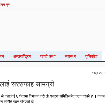
आयोजनामा १ दिने स्टुडियो सम्बन्धी अनलाइन तालिम सम्पन्न
्जन
अन्तर्राष्ट्रिय
फोटो कथा
स्वास्थ्य
युनिकोड
भाद्र २३ 
ितिलाई सरसफाइ सामग्री
 वडालाई ६ क्षेत्रमा विभाजन गरी ती क्षेत्रमा समितिसमेत गठन गरेको छ । दानबह
रण समिति गठन गरिएको हो ।