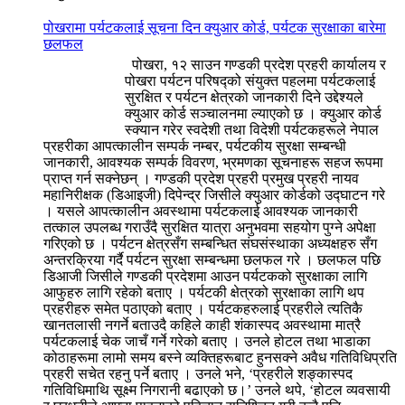
पोखरामा पर्यटकलाई सूचना दिन क्युआर कोर्ड, पर्यटक सुरक्षाका बारेमा
छलफल
पोखरा, १२ साउन गण्डकी प्रदेश प्रहरी कार्यालय र
पोखरा पर्यटन परिषद्को संयुक्त पहलमा पर्यटकलाई
सुरक्षित र पर्यटन क्षेत्रको जानकारी दिने उद्देश्यले
क्युआर कोर्ड सञ्चालनमा ल्याएको छ । क्युआर कोर्ड
स्क्यान गरेर स्वदेशी तथा विदेशी पर्यटकहरूले नेपाल
प्रहरीका आपत्कालीन सम्पर्क नम्बर, पर्यटकीय सुरक्षा सम्बन्धी
जानकारी, आवश्यक सम्पर्क विवरण, भ्रमणका सूचनाहरू सहज रूपमा
प्राप्त गर्न सक्नेछन् । गण्डकी प्रदेश प्रहरी प्रमुख प्रहरी नायव
महानिरीक्षक (डिआइजी) दिपेन्द्र जिसीले क्युआर कोर्डको उद्घाटन गरे
। यसले आपत्कालीन अवस्थामा पर्यटकलाई आवश्यक जानकारी
तत्काल उपलब्ध गराउँदै सुरक्षित यात्रा अनुभवमा सहयोग पुग्ने अपेक्षा
गरिएको छ । पर्यटन क्षेत्रसँग सम्बन्धित संघसंस्थाका अध्यक्षहरु सँग
अन्तरक्रिया गर्दै पर्यटन सुरक्षा सम्बन्धमा छलफल गरे । छलफल पछि
डिआजी जिसीले गण्डकी प्रदेशमा आउन पर्यटकको सुरक्षाका लागि
आफुहरु लागि रहेको बताए । पर्यटकी क्षेत्रको सुरक्षाका लागि थप
प्रहरीहरु समेत पठाएको बताए । पर्यटकहरुलाई प्रहरीले त्यतिकै
खानतलासी नगर्ने बताउदै कहिले काही शंकास्पद अवस्थामा मात्रै
पर्यटकलाई चेक जाचँ गर्ने गरेको बताए । उनले होटल तथा भाडाका
कोठाहरूमा लामो समय बस्ने व्यक्तिहरूबाट हुनसक्ने अवैध गतिविधिप्रति
प्रहरी सचेत रहनु पर्ने बताए । उनले भने, ‘प्रहरीले शङ्कास्पद
गतिविधिमाथि सूक्ष्म निगरानी बढाएको छ।’ उनले थपे, ‘होटल व्यवसायी