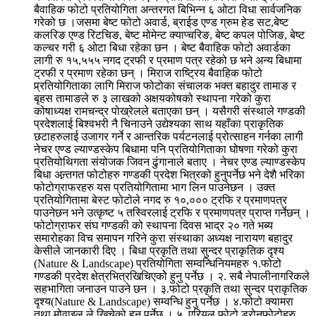
बैवाहिक फोटो प्रतियोगिता अन्तरगत बिभिन्न ६ ओटा विधा सार्वजनिक
गरेको छ ।जसमा बेष्ट फोटो अवार्ड, ब्राईड एण्ड ग्रुम हेड सट,बेष्ट
कलरिङ एण्ड रिटचिङ, बेष्ट मोमेन्ट क्याप्चरिङ, बेष्ट कपल पोजिङ, बेष्ट
कल्चर गरी ६ ओटा बिधा रहेका छन । बेष्ट बैवाहिक फोटो अवार्डका
लागी रु १५,५५५ नगद ट्रफी र प्रमाण पत्र रहेको छ भने अन्य बिधामा
ट्रफी र प्रमाण रहेका छन् । मिराज राष्ट्रिय बैवाहिक फोटो
प्र्रतियोगिताका लागि मिराज फोटोका संचालक भक्त बहादुर तामाङ र
बृहस तामाङले रु ३ लाखको अक्षयकोषको स्थापना गरेको कुरा
कोषाध्यक्ष रामचन्द्र पोख्रेलले बताएका छन् । यसैगरी संस्थाले गण्डकी
प्रदेशलाई बिश्वभरी नै चिनाउने उद्येश्यका साथ यहाँका प्राकृतिक
छटाहरुलाई उजागर गर्ने र आन्तरिक पर्यटनलाई प्रोत्साहन गर्नका लागी
नेचर एण्ड ल्याण्डस्केप बिधामा पनि प्रतियोगिताका घोषणा गरेको कुरा
प्रतियोथिगता संयोजक जिवन ढुंगानाले बताए । नेचर एण्ड ल्याण्डस्केप
बिधा अन्र्तगत फोटोहरु गण्डकी प्रदेश भित्रको हुनुपर्नेछ भने देशै भरिका
फोटोग्राफरहरु यस प्रतियोगितामा भाग लिन पाउनेछन । उक्त
प्रतियोगितामा बेस्ट फोटोले नगद रु १०,००० ट्रफि र प्रमाणपत्र
पाउनेछन भने उत्कृष्ट ५ तस्विरलाई ट्रफि र प्रमाणपत्र प्राप्त गर्नेछन् ।
फोटोग्राफर संघ गण्डकी को स्थापना दिवस भाद्र २० गते भब्य
समारोहका विच समापन गरिने कुरा संस्थाका अध्यक्ष नारायण बहादुर
केसीले जानकारी दिए । बिधा प्रकृति तथा सुन्दर प्राकृतिक दृश्य
(Nature & Landscape) प्रतियोगिता सम्वन्धिनियमहरु १.फोटो
गण्डकी प्रदेश क्षेत्रभित्रखिचिएकोे हुनु पर्नेछ । २. सबै नेपालीनागरिकले
सहभागिता जनाउन पाउने छन । ३.फोटो प्रकृति तथा सुन्दर प्राकृतिक
दृश्य(Nature & Landscape) सम्वन्धि हुनु पर्नेछ । ४.फोटो क्यामरा
तथा मोवाइल ले खिचेको हुनु पर्नेछ । ५. एरियल फोटो,ड्रोनफोटोहरु