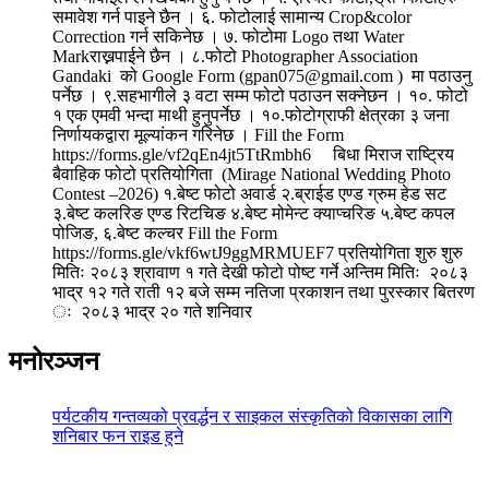
समावेश गर्न पाइने छैन । ६. फोटोलाई सामान्य Crop&color
Correction गर्न सकिनेछ । ७. फोटोमा Logo तथा Water
Markराख्नपाईने छैन । ८.फोटो Photographer Association
Gandaki को Google Form (gpan075@gmail.com ) मा पठाउनु
पर्नेछ । ९.सहभागीले ३ वटा सम्म फोटो पठाउन सक्नेछन । १०. फोटो
१ एक एमवी भन्दा माथी हुनुपर्नेछ । १०.फोटोग्राफी क्षेत्रका ३ जना
निर्णायकद्वारा मूल्यांकन गरिनेछ । Fill the Form
https://forms.gle/vf2qEn4jt5TtRmbh6 बिधा मिराज राष्ट्रिय
बैवाहिक फोटो प्रतियोगिता (Mirage National Wedding Photo
Contest –2026) १.बेष्ट फोटो अवार्ड २.ब्राईड एण्ड ग्रुम हेड सट
३.बेष्ट कलरिङ एण्ड रिटचिङ ४.बेष्ट मोमेन्ट क्याप्चरिङ ५.बेष्ट कपल
पोजिङ, ६.बेष्ट कल्चर Fill the Form
https://forms.gle/vkf6wtJ9ggMRMUEF7 प्रतियोगिता शुरु शुरु
मितिः २०८३ श्रावाण १ गते देखी फोटो पोष्ट गर्ने अन्तिम मितिः २०८३
भाद्र १२ गते राती १२ बजे सम्म नतिजा प्रकाशन तथा पुरस्कार बितरण
ः २०८३ भाद्र २० गते शनिवार
मनोरञ्जन
पर्यटकीय गन्तव्यको प्रवर्द्धन र साइकल संस्कृतिको विकासका लागि
शनिबार फन राइड हुने