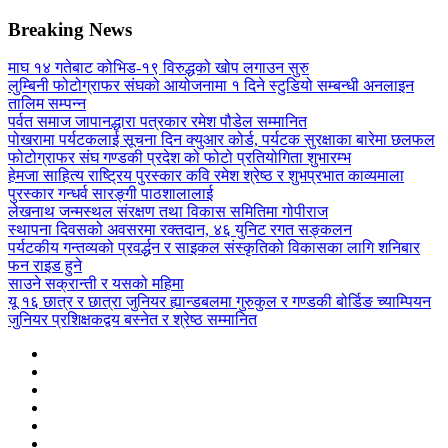
Breaking News
माघ १४ गतेबाट कोभिड-१९ विरुद्धको खोप लगाउन सुरु
लुम्बिनी फोटोग्राफर संघको आयोजनामा १ दिने स्टुडियो सम्बन्धी अनलाइन
तालिम सम्पन्न
पर्वत समाज जापानद्धारा पत्रकार रमेश पौडेल सम्मानित
पोखरामा पर्यटकलाई सूचना दिन क्युआर कोर्ड, पर्यटक सुरक्षाका बारेमा छलफल
फोटोग्राफर संघ गण्डकी प्रदेश को फोटो प्रतियोगिता शुभारम्भ
हेमजा साहित्य राष्ट्रिय पुरस्कार कवि रमेश श्रेष्ठ र शुभप्रभात काव्यमाला
पुरस्कार गन्धर्व सारङ्गी पाठशालालाई
लेखनाथ जन्मस्थल संरक्षण तथा विकास समितिमा गोपीराज
स्थापना दिवसको अवसरमा रक्तदान, ४६ युनिट रगत सङ्कलन
पर्यटकीय गन्तव्यको प्रवर्द्धन र साइकल संस्कृतिको विकासका लागि शनिबार
फन राइड हुने
साउने सक्रान्ती र यसको महिमा
यू १६ छात्र र छात्रा जुनियर ह्यान्डबलमा गुरुकुल र गण्डकी बोर्डिङ च्याम्पियन
जुनियर प्रशिक्षकद्वय बस्नेत र श्रेष्ठ सम्मानित