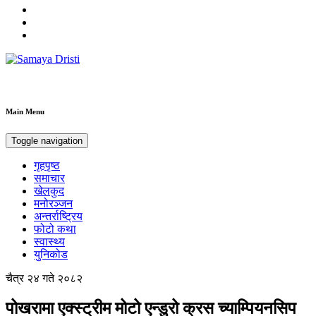
Samaya Dristi
Best News Site from Nepal
Main Menu
Toggle navigation
गृहपृष्ठ
समाचार
खेलकुद
मनोरञ्जन
अन्तर्राष्ट्रिय
फोटो कथा
स्वास्थ्य
युनिकोड
चैत्र २४ गते २०८२
पोखरामा एक्स्ट्रीम मोटो एन्डुरो क्रस च्याम्पियनसिप