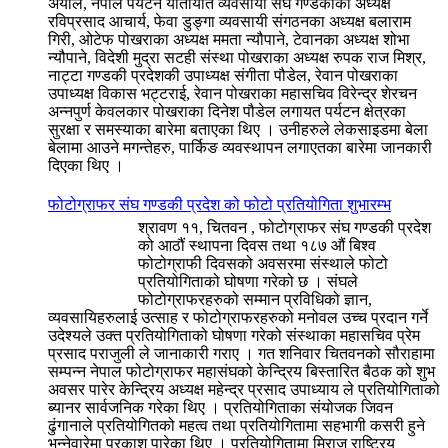
अर्याल, नेपाल पर्यटन यातायात व्यवसायी संघ गण्डकीका अध्यक्ष
रविप्रसाद आचार्य, फेवा डुङ्गा व्यवसायी संगठनका अध्यक्ष बलाराम
गिरी, ओटेफ पोखराका अध्यक्ष ममता न्यौपाने, टेवानका अध्यक्ष शोभा
न्यौपाने, विदेशी मुद्रा सटही संस्था पोखराका अध्यक्ष रुपक राज मिश्र,
नाट्टा गण्डकी प्रदेशकी उपाध्यक्ष संगीता पौडेल, रेवान पोखराका
उपाध्यक्ष विकास भट्टराई, रेवान पोखराका महासचिव विरेन्द्र शेरचन
अन्नपुर्ण केवलकार पोखराका दिनेश पौडेल लगायत पर्यटन क्षेत्रका
सुरक्षा र समस्याका बारेमा बताएका थिए । उनीहरुले लेकसाइडमा बेला
बेलामा आउने मगन्तेहरु, पार्किङ व्यवस्थापन लगाएतका बारेमा जानकारी
दिएका थिए ।
फोटोग्राफर संघ गण्डकी प्रदेश को फोटो प्रतियोगिता शुभारम्भ
श्रावण ११, चितवन , फोटोग्राफर संघ गण्डकी प्रदेश
को आठौं स्थापना दिवस तथा १८७ औं बिश्व
फोटोग्राफी दिवसको अवसरमा संस्थाले फोटो
प्रतियोगिताको घोषणा गरेको छ । संघले
फोटोग्राफरहरुको सम्मान प्रविधिको ज्ञान,
व्यवसायिहरुलाई उत्साह र फोटोग्राफरहरुको मनोवल उच्च प्रदान गर्ने
उदेश्यले उक्त प्रतियोगिताको घोषणा गरेको संस्थाका महासचिव प्रेम
प्रसाद पराजुली ले जानाकारी गराए । गत शनिवार चितवनको सौराहामा
सम्पन्न नेपाल फोटोग्राफर महासंघको केन्द्रिय बिस्तारित बैठक को शुभ
अवसर पारेर केन्द्रिय अध्यक्ष महेन्द्र प्रसाद उपाध्याय ले प्रतियोगिताको
ब्यानर सार्वजनिक गरेका थिए । प्रतियोगिताका संयोजक जिवन
ढुंगानाले प्रतियोगितको महत्व तथा प्रतियोगितामा सहभागी कसरी हुने
भन्नेवारेमा प्रकाश पारेका थिए । प्रतियोगितामा मिराज राष्ट्रिय