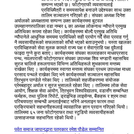
सम्पन्न भएको छ। फोटोग्राफी व्यवसायलाई
प्रविधिमैत्री र समयसापेक्ष बनाउने उद्देश्यका साथ उक्त
तालिम सञ्चालन गरिएको हो। संघका अध्यक्ष दिनेश
अर्यालको अध्यक्षतामा सम्पन्न उक्त कार्यक्रममा बुटवल
उपमहानगरपालिका वडा नम्बर ६ का अध्यक्ष लोकनाथ न्यौपाने प्रमुख
अतिथिका रूपमा रहेका थिए। कार्यक्रममा बोल्दै प्रमुख अतिथि
न्यौपानेले आधुनिक समयमा प्रविधिको सही प्रयोग गर्दै सेवा प्रवाह गर्नु
नै व्यवसायीहरूको सफलताको साँचो भएको बताउनुभयो। यस्ता खालका
प्रविधिहरुको सेवा मुलक कामले राज्य पक्ष र सेवाग्राहि पक्ष दुवैलाई
फाइदा गुग्ने कुरा बताए। कार्यक्रममा संघका सल्लाहकार माधवप्रसाद
पन्थ, नवलपरासी फोटोग्राफर संघका उपाध्यक्ष शिव भण्डारी महासचिव
सुरज चालिसे हरूलगायत विभिन्न अतिथिहरूले शुभकामना मन्तब्य
राखेका थिए । कार्यक्रममा स्वागत मन्तव्य संघका प्रथम उपाध्यक्ष माधव
प्रसाद पन्थले राखेका थिए भने कार्यक्रमको सञ्चालन महासचिव
त्रिभुवन पाण्डेले गरेका थिए । तालिमको सहजीकरणमा संयोजक
प्रेमबहादुर अर्याल र सुरज भुसालले रहेका थिए । तालिममा लोक सेवा
आयोग, शिक्षक सेवा आयोग, त्रिभुवन विश्वविद्यालय, वडासँग सम्बन्धित
फर्महरू, तथा पुलिस रिपोर्ट, ड्राइभिङ लाइसेन्स, बैंकहरू र श्रम तथा
परिचयपत्र सम्बन्धी अनलाईनबाट भरिने अनलाइन फारम तथा
प्रक्रियाबारे सहभागीहरूलाई व्यावहारिक ज्ञान प्रदान गरिएको थियो।
तालिममा ६५ जना फोटोग्राफर तथा स्टुडियो व्यवसायीहरूको
उत्साहजनक सहभागिता रहेको थियो।
पर्वत समाज जापानद्धारा पत्रकार रमेश पौडेल सम्मानित