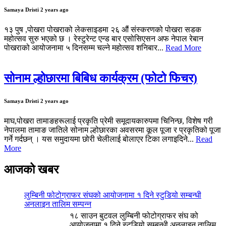
Samaya Dristi
2 years ago
१३ पुष ,पोखरा पोखराको लेकसाइडमा २६ औं संस्करणको पोखरा सडक
महोत्सव सुरु भएको छ । रेस्टुरेन्ट एन्ड बार एसोसिएसन अफ नेपाल रेबान
पोखराको आयोजनामा ५ दिनसम्म चल्ने महोत्सव शनिबार...
Read More
सोनाम ल्होछारमा बिबिध कार्यक्रम (फोटो फिचर)
Samaya Dristi
2 years ago
माघ,पोखरा तामाङहरूलाई प्रकृति प्रेमी समूदायकारुपमा चिनिन्छ, विशेष गरी
नेपालमा तामाङ जातिले सोनाम ल्होछारका अवसरमा कूल पूजा र प्रकृतिको पूजा
गर्ने गर्दछन् । यस समुदायमा छोरी चेलीलाई बोलाएर टिका लगाइदिने...
Read
More
आजको खबर
लुम्बिनी फोटोग्राफर संघको आयोजनामा १ दिने स्टुडियो सम्बन्धी
अनलाइन तालिम सम्पन्न
१८ साउन बुटवल लुम्बिनी फोटोग्राफर संघ को
आयोजनामा १ दिने स्टुडियो सम्बन्धी अनलाइन तालिम