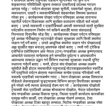
र घरधनीले आफ्ना पाहुनाको पहिचान सुनिश्चित गरी कुनै पनि
शङ्कास्पद गतिविधिको सूचना तत्काल प्रहरीलाई उपलब्ध गराउन
आग्रह गर्दछु।’ पर्यटन क्षेत्रका सुरक्षा चुनौती, पदमार्गको सुरक्षा, होटल
व्यवस्थापन, प्रहरी र व्यवसायीबिचको सहकार्यका विषयमा छलफल
गरेका हुन् । कार्यक्रममा पोखरा पर्यटन परिषद्का अध्यक्ष तारानाथ
पहारीले पर्यटन विकासका लागि सुरक्षित वातावरण पहिलो सर्त भएको
बताए । उनले व्यवसायी र प्रहरीबिचको आपसी समन्वयले मात्रै सुरक्षित
पर्यटकीय वातावरण निर्माण गर्न सकिने बताउँदै यस्ता संवादलाई
निरन्तरता दिनुपर्नेमा जोड दिए । कार्यक्रममा पोखरा पर्यटन परिषद्का
पुर्व अध्यक्ष गोपीबहादुर भट्टराईले पोखरा सुरक्षाका लागि सिसी क्यामेरा
जडान गर्नु पर्ने बताए । उनले आधुनिक क्यामेरा जडान गरेर पोखरालाई
अझ सुरक्षीत शहर बनाउनु आवश्यक रहेको बताए । त्यसै गरी ट्रेकिङ
एजेन्सिज एसोसिएसन अफ नेपाल (टान) गण्डकीका अध्यक्ष कृष्णप्रसाद
आचार्यले पदयात्रा मार्गहरूमा हुने सम्भावित दुर्घटना र आपत्कालीन
अवस्थामा तत्काल उद्धार गर्न विभिन्न स्थानमा सुरक्षाका स्थायी युनिट
स्थापना गर्नुपर्ने बताए । यस्तै, होटल संघ पोखराका अध्यक्ष लक्ष्मण
सुवेदीले केही होटल व्यवसायीले पाहुनालाई मोटरसाइकलमार्फत स्कर्टिङ
गर्ने प्रवृत्तिले पर्यटन क्षेत्रमा नकारात्मक सन्देश प्रवाह गरिरहेको भन्दै
यसतर्फ प्रहरीको ध्यानाकर्षण गराए । रेवान पोखराका अध्यक्ष विश्वराज
पौडेलले लेकसाइडको फुड्ट्याकमा विभिन्न कानुन विपरीतका कामहरु
हुने गरेको भन्दै त्यस्ता कामलाई रोक्न माग गरे । कार्यक्रममा पोखरेली
ट्याक्सी सेवा प्रालिकी अध्यक्ष शोभाकान्त पोखरेल, नेपाल पर्वतारोहण
संघ गण्डकीका अध्यक्ष विकास गुरुङ, जिल्ला प्रहरी कार्यालय कास्कीका
प्रमुख नवीन कार्की, एगा पोखराका अध्यक्ष गोकर्ण लम्साल, टेसा
पोखराका अध्यक्ष टिका बहादुर लम्साल, भिटोफ गण्डकीका अध्यक्ष रमेश