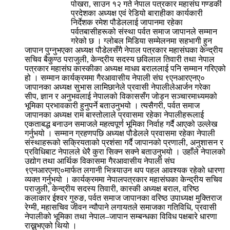
पोखरा, साउन १२ गते नेपाल पत्रकार महासंघ गण्डकी
प्रदेशका अध्यक्ष एवं रेडियो बाराहीका कार्यकारी
निर्देशक रमेश पौडेललाई जापानमा रहेका
पर्वतबासीहरूको संस्था पर्वत समाज जापानले सम्मान
गरेको छ । ग्लोबल मिडिया सम्मेलनमा सहभागी हुन
जापान पुग्नुभएका अध्यक्ष पौडेलसँगै नेपाल पत्रकार महासंघका केन्द्रीय
सचिव बैकुण्ठ पराजुली, केन्द्रीय सदस्य छविलाल तिवारी तथा नेपाल
पत्रकार महासंघ कास्कीका अध्यक्ष माधव बराललाई पनि सम्मान गरिएको
हो । सम्मान कार्यक्रममा गैरआवासीय नेपाली संघ ९एनआरएनए०
जापानका अध्यक्ष सुभास लामिछानेले प्रवासी नेपालीलेआर्जन गरेका
सीप, ज्ञान र अनुभवलाई नेपालको विकाससँग जोड्न सञ्चारमाध्यमको
भूमिका प्रभावकारी हुनुपर्ने बताउनुभयो । त्यसैगरी, पर्वत समाज
जापानका अध्यक्ष राम बास्तोलाले प्रवासमा रहेका नेपालीहरूलाई
एकताबद्ध बनाउन समाजले महत्वपूर्ण भूमिका निर्वाह गर्दै आएको उल्लेख
गर्नुभयो । सम्मान ग्रहणपछि अध्यक्ष पौडेलले प्रवासमा रहेका नेपाली
संस्थाहरूको सक्रियताको प्रशंसा गर्दै जापानको प्रणाली, अनुशासन र
प्रविधिबाट नेपालले धेरै कुरा सिक्न सक्ने बताउनुभयो । उहाँले नेपालको
उद्योग तथा आर्थिक विकासमा गैरआवासीय नेपाली संघ
९एनआरएनए०मार्फत लगानी भित्र्याउन थप पहल आवश्यक रहेको धारणा
व्यक्त गर्नुभयो । कार्यक्रममा नेपालपत्रकार महासंघका केन्द्रीय सचिव
पराजुली, केन्द्रीय सदस्य तिवारी, कास्की अध्यक्ष बराल, वरिष्ठ
कलाकार ईश्वर गुरुङ, पर्वत समाज जापानका वरिष्ठ उपाध्यक्ष मुक्तिराज
रेग्मी, महासचिव जीवन न्यौपाने लगायतले समाजका गतिविधि, प्रवासी
नेपालीको भूमिका तथा नेपाल–जापान सम्बन्धका विविध पक्षबारे धारणा
राख्नुभएको थियो ।