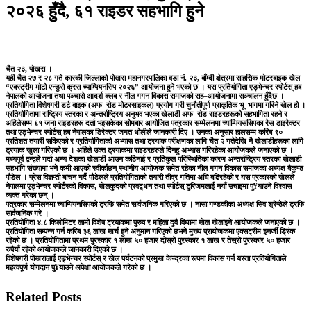
२०२६ हुँदै, ६१ राइडर सहभागि हुने
चैत २३, पोखरा ।
यही चैत २७ र २८ गते कास्की जिल्लाको पोखरा महानगरपालिका वडा नं. २३, बाँम्दी क्षेत्रमा साहसिक मोटरबाइक खेल
“एक्स्ट्रीम मोटो एन्डुरो क्रस च्याम्पियनसिप २०२६” आयोजना हुने भएको छ । यस प्रतियोगिता एड्भेन्चर स्पोर्टस् हब
नेपालको आयोजना तथा पञ्चासे आदर्श क्लब र नील गगन विकास समाजको सह–आयोजनामा सञ्चालन हुँदैछ ।
प्रतियोगिता विशेषगरी डर्ट बाइक (अफ–रोड मोटरसाइकल) प्रयोग गरी चुनौतीपूर्ण प्राकृतिक भू–भागमा गरिने खेल हो ।
प्रतियोगितामा राष्ट्रिय स्तरका र अन्तर्राष्ट्रिय अनुभव भएका खेलाडी अफ–रोड राइडरहरूको सहभागिता रहने र
अहिलेसम्म ६१ जना राइडरहरू दर्ता भइसकेका सोमबार आयोजित पत्रकार सम्मेलनमा च्याम्पियससिपका रेस डाइरेक्टर
तथा एड्भेन्चर स्पोर्टस् हब नेपालका डिरेक्टर जगत धोलीले जानकारी दिए । उनका अनुसार हालसम्म करिब ९०
प्रतिशत तयारी सकिएको र प्रतियोगिताको अभ्यास तथा ट्रयाक परीक्षणका लागि चैत २ गतेदेखि नै खेलाडीहरूका लागि
ट्रयाक खुला गरिएको छ । अहिले उक्त ट्रयाकमा राइडरहरुले दिनहु अभ्यास गरिरहेका आयोजकले जनाएको छ ।
मध्यपूर्व द्वन्द्वले गर्दा अन्य देशका खेलाडी आउन कठिनाई र प्रतिकुल परिस्थितिका कारण अन्तर्राष्ट्रिय स्तरका खेलाडी
सहभागि संख्यामा भने कमी आएको स्वीर्काछन् स्थानीय आयोजक समेत रहेका नील गगन विकास समाजका अध्यक्ष बैकुण्ठ
पौडेल । प्रेस विज्ञप्ती बाचन गर्दै पौडेलले प्रतियोगिताको तयारी तीव्र गतिमा अघि बढिरहेको र यस प्रकारको खेलले
नेपालमा एड्भेन्चर स्पोर्टस्को विकास, खेलकुदको प्रवद्र्धन तथा स्पोर्टस् टुरिजमलाई नयाँ उचाइमा पु¥याउने विश्वास
व्यक्त गरेका छन् ।
पत्रकार सम्मेलनमा च्याम्पियनसिपको ट्रफि समेत सार्वजनिक गरिएको छ । नासा गण्डकीका अध्यक्ष सिव श्रेष्ठेले ट्रफि
सार्वजनिक गरे ।
प्रतियोगिता ४.८ किलोमिटर लामो विशेष ट्रयाकमा पुरुष र महिला दुवै विधामा खेल खेलाइने आयोजकले जनाएको छ ।
प्रतियोगिता सम्पन्न गर्न करिब ३६ लाख खर्च हुने अनुमान गरिएको छभने मुख्य प्रायोजकमा एक्सट्रीम इनर्जी ड्रिंक
रहेको छ । प्रतियोगितामा प्रथम पुरस्कार १ लाख ५० हजार दोस्रो पुरस्कार १ लाख र तेस्रो पुरस्कार ५० हजार
रुपैयाँ रहेको आयोजकले जानकारी दिएको छ ।
विशेषगरी पोखरालाई एड्भेन्चर स्पोर्टस् र खेल पर्यटनको प्रमुख केन्द्रका रूपमा विकास गर्न यस्ता प्रतियोगिताले
महत्वपूर्ण योगदान पु¥याउने अपेक्षा आयोजकले गरेको छ ।
Related Posts