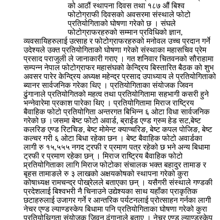
को आठौं स्थापना दिवस तथा १८७ औं बिश्व
फोटोग्राफी दिवसको अवसरमा संस्थाले फोटो
प्रतियोगिताको घोषणा गरेको छ । संघले
फोटोग्राफरहरुको सम्मान प्रविधिको ज्ञान,
व्यवसायिहरुलाई उत्साह र फोटोग्राफरहरुको मनोवल उच्च प्रदान गर्ने
उदेश्यले उक्त प्रतियोगिताको घोषणा गरेको संस्थाका महासचिव प्रेम
प्रसाद पराजुली ले जानाकारी गराए । गत शनिवार चितवनको सौराहामा
सम्पन्न नेपाल फोटोग्राफर महासंघको केन्द्रिय बिस्तारित बैठक को शुभ
अवसर पारेर केन्द्रिय अध्यक्ष महेन्द्र प्रसाद उपाध्याय ले प्रतियोगिताको
ब्यानर सार्वजनिक गरेका थिए । प्रतियोगिताका संयोजक जिवन
ढुंगानाले प्रतियोगितको महत्व तथा प्रतियोगितामा सहभागी कसरी हुने
भन्नेवारेमा प्रकाश पारेका थिए । प्रतियोगितामा मिराज राष्ट्रिय
बैवाहिक फोटो प्रतियोगिता अन्तरगत बिभिन्न ६ ओटा विधा सार्वजनिक
गरेको छ ।जसमा बेष्ट फोटो अवार्ड, ब्राईड एण्ड ग्रुम हेड सट,बेष्ट
कलरिङ एण्ड रिटचिङ, बेष्ट मोमेन्ट क्याप्चरिङ, बेष्ट कपल पोजिङ, बेष्ट
कल्चर गरी ६ ओटा बिधा रहेका छन । बेष्ट बैवाहिक फोटो अवार्डका
लागी रु १५,५५५ नगद ट्रफी र प्रमाण पत्र रहेको छ भने अन्य बिधामा
ट्रफी र प्रमाण रहेका छन् । मिराज राष्ट्रिय बैवाहिक फोटो
प्र्रतियोगिताका लागि मिराज फोटोका संचालक भक्त बहादुर तामाङ र
बृहस तामाङले रु ३ लाखको अक्षयकोषको स्थापना गरेको कुरा
कोषाध्यक्ष रामचन्द्र पोख्रेलले बताएका छन् । यसैगरी संस्थाले गण्डकी
प्रदेशलाई बिश्वभरी नै चिनाउने उद्येश्यका साथ यहाँका प्राकृतिक
छटाहरुलाई उजागर गर्ने र आन्तरिक पर्यटनलाई प्रोत्साहन गर्नका लागी
नेचर एण्ड ल्याण्डस्केप बिधामा पनि प्रतियोगिताका घोषणा गरेको कुरा
प्रतियोथिगता संयोजक जिवन ढुंगानाले बताए । नेचर एण्ड ल्याण्डस्केप