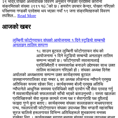
२९ भाद्र,पोखरा अध्यावधिक विवरण अनुसार गण्डकी प्रदेशमा कोरोना
संक्रमितको संख्या २९९१ पúेको छ। क्षयरोग उपचार केन्द्र, पोखरा गरिएको
परिक्षणमा गण्डकी प्रदेशमा थप भएका नयाँ १९ जना संक्रमितहरुको विवरण
तपशिल...
Read More
आजको खबर
लुम्बिनी फोटोग्राफर संघको आयोजनामा १ दिने स्टुडियो सम्बन्धी
अनलाइन तालिम सम्पन्न
१८ साउन बुटवल लुम्बिनी फोटोग्राफर संघ को
आयोजनामा १ दिने स्टुडियो सम्बन्धी अनलाइन तालिम
सम्पन्न भएको छ। फोटोग्राफी व्यवसायलाई
प्रविधिमैत्री र समयसापेक्ष बनाउने उद्देश्यका साथ उक्त
तालिम सञ्चालन गरिएको हो। संघका अध्यक्ष दिनेश
अर्यालको अध्यक्षतामा सम्पन्न उक्त कार्यक्रममा बुटवल
उपमहानगरपालिका वडा नम्बर ६ का अध्यक्ष लोकनाथ न्यौपाने प्रमुख
अतिथिका रूपमा रहेका थिए। कार्यक्रममा बोल्दै प्रमुख अतिथि
न्यौपानेले आधुनिक समयमा प्रविधिको सही प्रयोग गर्दै सेवा प्रवाह गर्नु
नै व्यवसायीहरूको सफलताको साँचो भएको बताउनुभयो। यस्ता खालका
प्रविधिहरुको सेवा मुलक कामले राज्य पक्ष र सेवाग्राहि पक्ष दुवैलाई
फाइदा गुग्ने कुरा बताए। कार्यक्रममा संघका सल्लाहकार माधवप्रसाद
पन्थ, नवलपरासी फोटोग्राफर संघका उपाध्यक्ष शिव भण्डारी महासचिव
सुरज चालिसे हरूलगायत विभिन्न अतिथिहरूले शुभकामना मन्तब्य
राखेका थिए । कार्यक्रममा स्वागत मन्तव्य संघका प्रथम उपाध्यक्ष माधव