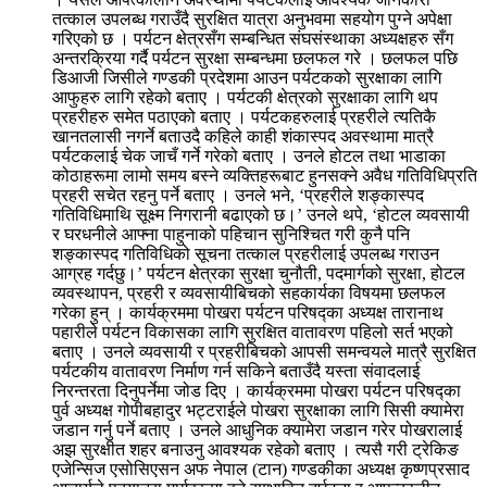
तत्काल उपलब्ध गराउँदै सुरक्षित यात्रा अनुभवमा सहयोग पुग्ने अपेक्षा
गरिएको छ । पर्यटन क्षेत्रसँग सम्बन्धित संघसंस्थाका अध्यक्षहरु सँग
अन्तरक्रिया गर्दै पर्यटन सुरक्षा सम्बन्धमा छलफल गरे । छलफल पछि
डिआजी जिसीले गण्डकी प्रदेशमा आउन पर्यटकको सुरक्षाका लागि
आफुहरु लागि रहेको बताए । पर्यटकी क्षेत्रको सुरक्षाका लागि थप
प्रहरीहरु समेत पठाएको बताए । पर्यटकहरुलाई प्रहरीले त्यतिकै
खानतलासी नगर्ने बताउदै कहिले काही शंकास्पद अवस्थामा मात्रै
पर्यटकलाई चेक जाचँ गर्ने गरेको बताए । उनले होटल तथा भाडाका
कोठाहरूमा लामो समय बस्ने व्यक्तिहरूबाट हुनसक्ने अवैध गतिविधिप्रति
प्रहरी सचेत रहनु पर्ने बताए । उनले भने, ‘प्रहरीले शङ्कास्पद
गतिविधिमाथि सूक्ष्म निगरानी बढाएको छ।’ उनले थपे, ‘होटल व्यवसायी
र घरधनीले आफ्ना पाहुनाको पहिचान सुनिश्चित गरी कुनै पनि
शङ्कास्पद गतिविधिको सूचना तत्काल प्रहरीलाई उपलब्ध गराउन
आग्रह गर्दछु।’ पर्यटन क्षेत्रका सुरक्षा चुनौती, पदमार्गको सुरक्षा, होटल
व्यवस्थापन, प्रहरी र व्यवसायीबिचको सहकार्यका विषयमा छलफल
गरेका हुन् । कार्यक्रममा पोखरा पर्यटन परिषद्का अध्यक्ष तारानाथ
पहारीले पर्यटन विकासका लागि सुरक्षित वातावरण पहिलो सर्त भएको
बताए । उनले व्यवसायी र प्रहरीबिचको आपसी समन्वयले मात्रै सुरक्षित
पर्यटकीय वातावरण निर्माण गर्न सकिने बताउँदै यस्ता संवादलाई
निरन्तरता दिनुपर्नेमा जोड दिए । कार्यक्रममा पोखरा पर्यटन परिषद्का
पुर्व अध्यक्ष गोपीबहादुर भट्टराईले पोखरा सुरक्षाका लागि सिसी क्यामेरा
जडान गर्नु पर्ने बताए । उनले आधुनिक क्यामेरा जडान गरेर पोखरालाई
अझ सुरक्षीत शहर बनाउनु आवश्यक रहेको बताए । त्यसै गरी ट्रेकिङ
एजेन्सिज एसोसिएसन अफ नेपाल (टान) गण्डकीका अध्यक्ष कृष्णप्रसाद