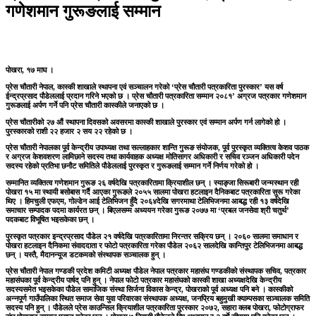
गणेशमान गुरूङलाई सम्मान
पोखरा, १७ माघ ।
प्रेस चौतारी नेपाल, कास्की शाखाले स्थापना एवं सञ्चालन गरेको ‘प्रेस चौतारी पत्रकारिता पुरस्कार’ यस वर्ष
ईन्द्रप्रसाद पौडेललाई प्रदान गरिने भएको छ । प्रेस चौतारी पत्रकारिता सम्मान २०८१’ अग्रज पत्रकार गणेशमान
गुरूङलाई अर्पण गर्ने पनि प्रेस चौतारी कास्कीले जनाएको छ ।
प्रेस चौतारीको २७ औं स्थापना दिवसको अवसरमा कास्की शाखाले पुरस्कार एवं सम्मान अर्पण गर्न लागेको हो ।
पुरस्कारको राशी २२ हजार २ सय २२ रहेको छ ।
प्रेस चौतारी नेपालका पूर्व केन्द्रीय उपाध्यक्ष तथा सल्लाहकार शान्ति गुरूङ संयोजक, पूर्व पुरस्कृत व्यक्तित्व केशव पाठक
र अग्रज केशवशरण लामिछाने सदस्य तथा कार्यवाहक अध्यक्ष मोतिसागर अधिकारी र सचिव रञ्जन अधिकारी पदेन
सदस्य रहेको प्रतिभा छनौट समितिले पौडेललाई पुरस्कृत र गुरूङलाई सम्मान गर्ने निर्णय गरेको हो ।
सम्मानित व्यक्तित्व गणेशमान गुरूङ २६ वर्षदेखि पत्रकारितामा क्रियाशील छन् । स्याङ्जा सिरूबारी जन्मस्थान रही
पोखरा १५ मा स्थायी बसोबास गर्दै आएका गुरूङले २०५५ सालमा पोखरा हटलाइन दैनिकबाट पत्रकारिता सुरू गरेका
थिए । हिमचुली एफएम, गोल्डेन आई टेलिभिजन हुँदै २०६४देखि सगरमाथा टेलिभिजनमा आबद्ध रही १३ वर्षदेखि
समाचार सम्पादक पदमा कार्यरत छन् । बिएलसम्म अध्ययन गरेका गुरूङ २०७७ मा ‘प्रबल जनसेवा श्री चतुर्थ’
पदकबाट विभूषित भइसकेका छन् ।
पुरस्कृत पत्रकार इन्द्रप्रसाद पौडेल २१ वर्षदेखि पत्रकारितामा निरन्तर सक्रिय छन् । २०६० सालमा समाधान र
पोखरा हटलाइन दैनिकमा संवाददाता र फोटो पत्रकारिता गरेका पौडेल २०६२ सालदेखि कान्तिपुर टेलिभिजनमा आबद्ध
छन् । यस्तै, मैदानन्यूज डटकमको संस्थापक सञ्चालक हुन् ।
प्रेस चौतारी नेपाल गण्डकी प्रदेश कमिटी अध्यक्ष पौडेल नेपाल पत्रकार महासंघ गण्डकीको संस्थापक सचिव, पत्रकार
महासंघका पूर्व केन्द्रीय पार्षद् पनि हुन् । नेपाल फोटो पत्रकार महासंघको कास्की शाखा अध्यक्षदेखि केन्द्रीय
सदस्यसमेत भइसकेका पौडेल सामाजिक संस्था सिर्जना विकास केन्द्र, पोखराको पूर्व अध्यक्ष पनि बने । कास्कीको
अन्नपूर्ण गाउँपालिका स्थित समाज सेवा युवा परिवारका संस्थापक अध्यक्ष, जनप्रिय बहुमुखी क्याम्पसका सञ्चालक समिति
सदस्य पनि हुन् । पौडेलले प्रेस काउन्सिल क्रियाशील पत्रकारिता पुरस्कार २०७२, सहारा क्लब पोखरा, फोटोग्राफर