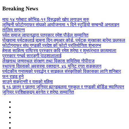
Breaking News
माघ १४ गतेबाट कोभिड-१९ विरुद्धको खोप लगाउन सुरु
लुम्बिनी फोटोग्राफर संघको आयोजनामा १ दिने स्टुडियो सम्बन्धी अनलाइन
तालिम सम्पन्न
पर्वत समाज जापानद्धारा पत्रकार रमेश पौडेल सम्मानित
पोखरामा पर्यटकलाई सूचना दिन क्युआर कोर्ड, पर्यटक सुरक्षाका बारेमा छलफल
फोटोग्राफर संघ गण्डकी प्रदेश को फोटो प्रतियोगिता शुभारम्भ
हेमजा साहित्य राष्ट्रिय पुरस्कार कवि रमेश श्रेष्ठ र शुभप्रभात काव्यमाला
पुरस्कार गन्धर्व सारङ्गी पाठशालालाई
लेखनाथ जन्मस्थल संरक्षण तथा विकास समितिमा गोपीराज
स्थापना दिवसको अवसरमा रक्तदान, ४६ युनिट रगत सङ्कलन
पर्यटकीय गन्तव्यको प्रवर्द्धन र साइकल संस्कृतिको विकासका लागि शनिबार
फन राइड हुने
साउने सक्रान्ती र यसको महिमा
यू १६ छात्र र छात्रा जुनियर ह्यान्डबलमा गुरुकुल र गण्डकी बोर्डिङ च्याम्पियन
जुनियर प्रशिक्षकद्वय बस्नेत र श्रेष्ठ सम्मानित