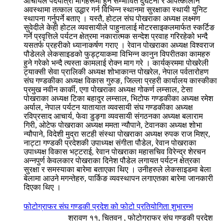
आचार्यले पदयात्रा मार्गहरूमा हुने सम्भावित दुर्घटना र आपत्कालीन
अवस्थामा तत्काल उद्धार गर्न विभिन्न स्थानमा सुरक्षाका स्थायी युनिट
स्थापना गर्नुपर्ने बताए । यस्तै, होटल संघ पोखराका अध्यक्ष लक्ष्मण
सुवेदीले केही होटल व्यवसायीले पाहुनालाई मोटरसाइकलमार्फत स्कर्टिङ
गर्ने प्रवृत्तिले पर्यटन क्षेत्रमा नकारात्मक सन्देश प्रवाह गरिरहेको भन्दै
यसतर्फ प्रहरीको ध्यानाकर्षण गराए । रेवान पोखराका अध्यक्ष विश्वराज
पौडेलले लेकसाइडको फुड्ट्याकमा विभिन्न कानुन विपरीतका कामहरु
हुने गरेको भन्दै त्यस्ता कामलाई रोक्न माग गरे । कार्यक्रममा पोखरेली
ट्याक्सी सेवा प्रालिकी अध्यक्ष शोभाकान्त पोखरेल, नेपाल पर्वतारोहण
संघ गण्डकीका अध्यक्ष विकास गुरुङ, जिल्ला प्रहरी कार्यालय कास्कीका
प्रमुख नवीन कार्की, एगा पोखराका अध्यक्ष गोकर्ण लम्साल, टेसा
पोखराका अध्यक्ष टिका बहादुर लम्साल, भिटोफ गण्डकीका अध्यक्ष रमेश
अर्याल, नेपाल पर्यटन यातायात व्यवसायी संघ गण्डकीका अध्यक्ष
रविप्रसाद आचार्य, फेवा डुङ्गा व्यवसायी संगठनका अध्यक्ष बलाराम
गिरी, ओटेफ पोखराका अध्यक्ष ममता न्यौपाने, टेवानका अध्यक्ष शोभा
न्यौपाने, विदेशी मुद्रा सटही संस्था पोखराका अध्यक्ष रुपक राज मिश्र,
नाट्टा गण्डकी प्रदेशकी उपाध्यक्ष संगीता पौडेल, रेवान पोखराका
उपाध्यक्ष विकास भट्टराई, रेवान पोखराका महासचिव विरेन्द्र शेरचन
अन्नपुर्ण केवलकार पोखराका दिनेश पौडेल लगायत पर्यटन क्षेत्रका
सुरक्षा र समस्याका बारेमा बताएका थिए । उनीहरुले लेकसाइडमा बेला
बेलामा आउने मगन्तेहरु, पार्किङ व्यवस्थापन लगाएतका बारेमा जानकारी
दिएका थिए ।
फोटोग्राफर संघ गण्डकी प्रदेश को फोटो प्रतियोगिता शुभारम्भ
श्रावण ११, चितवन , फोटोग्राफर संघ गण्डकी प्रदेश