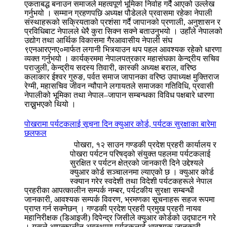
एकताबद्ध बनाउन समाजले महत्वपूर्ण भूमिका निर्वाह गर्दै आएको उल्लेख
गर्नुभयो । सम्मान ग्रहणपछि अध्यक्ष पौडेलले प्रवासमा रहेका नेपाली
संस्थाहरूको सक्रियताको प्रशंसा गर्दै जापानको प्रणाली, अनुशासन र
प्रविधिबाट नेपालले धेरै कुरा सिक्न सक्ने बताउनुभयो । उहाँले नेपालको
उद्योग तथा आर्थिक विकासमा गैरआवासीय नेपाली संघ
९एनआरएनए०मार्फत लगानी भित्र्याउन थप पहल आवश्यक रहेको धारणा
व्यक्त गर्नुभयो । कार्यक्रममा नेपालपत्रकार महासंघका केन्द्रीय सचिव
पराजुली, केन्द्रीय सदस्य तिवारी, कास्की अध्यक्ष बराल, वरिष्ठ
कलाकार ईश्वर गुरुङ, पर्वत समाज जापानका वरिष्ठ उपाध्यक्ष मुक्तिराज
रेग्मी, महासचिव जीवन न्यौपाने लगायतले समाजका गतिविधि, प्रवासी
नेपालीको भूमिका तथा नेपाल–जापान सम्बन्धका विविध पक्षबारे धारणा
राख्नुभएको थियो ।
पोखरामा पर्यटकलाई सूचना दिन क्युआर कोर्ड, पर्यटक सुरक्षाका बारेमा
छलफल
पोखरा, १२ साउन गण्डकी प्रदेश प्रहरी कार्यालय र
पोखरा पर्यटन परिषद्को संयुक्त पहलमा पर्यटकलाई
सुरक्षित र पर्यटन क्षेत्रको जानकारी दिने उद्देश्यले
क्युआर कोर्ड सञ्चालनमा ल्याएको छ । क्युआर कोर्ड
स्क्यान गरेर स्वदेशी तथा विदेशी पर्यटकहरूले नेपाल
प्रहरीका आपत्कालीन सम्पर्क नम्बर, पर्यटकीय सुरक्षा सम्बन्धी
जानकारी, आवश्यक सम्पर्क विवरण, भ्रमणका सूचनाहरू सहज रूपमा
प्राप्त गर्न सक्नेछन् । गण्डकी प्रदेश प्रहरी प्रमुख प्रहरी नायव
महानिरीक्षक (डिआइजी) दिपेन्द्र जिसीले क्युआर कोर्डको उद्घाटन गरे
। यसले आपत्कालीन अवस्थामा पर्यटकलाई आवश्यक जानकारी