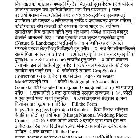
बिधा अन्र्तगत फोटोहरु गण्डकी प्रदेश भित्रको हुनुपर्नेछ भने देशै भरिका
फोटोग्राफरहरु यस प्रतियोगितामा भाग लिन पाउनेछन । उक्त
प्रतियोगितामा बेस्ट फोटोले नगद रु १०,००० ट्रफि र प्रमाणपत्र
पाउनेछन भने उत्कृष्ट ५ तस्विरलाई ट्रफि र प्रमाणपत्र प्राप्त गर्नेछन् ।
फोटोग्राफर संघ गण्डकी को स्थापना दिवस भाद्र २० गते भब्य
समारोहका विच समापन गरिने कुरा संस्थाका अध्यक्ष नारायण बहादुर
केसीले जानकारी दिए । बिधा प्रकृति तथा सुन्दर प्राकृतिक दृश्य
(Nature & Landscape) प्रतियोगिता सम्वन्धिनियमहरु १.फोटो
गण्डकी प्रदेश क्षेत्रभित्रखिचिएकोे हुनु पर्नेछ । २. सबै नेपालीनागरिकले
सहभागिता जनाउन पाउने छन । ३.फोटो प्रकृति तथा सुन्दर प्राकृतिक
दृश्य(Nature & Landscape) सम्वन्धि हुनु पर्नेछ । ४.फोटो क्यामरा
तथा मोवाइल ले खिचेको हुनु पर्नेछ । ५. एरियल फोटो,ड्रोनफोटोहरु
समावेश गर्न पाइने छैन । ६. फोटोलाई सामान्य Crop&color
Correction गर्न सकिनेछ । ७. फोटोमा Logo तथा Water
Markराख्नपाईने छैन । ८.फोटो Photographer Association
Gandaki को Google Form (gpan075@gmail.com ) मा पठाउनु
पर्नेछ । ९.सहभागीले ३ वटा सम्म फोटो पठाउन सक्नेछन । १०. फोटो
१ एक एमवी भन्दा माथी हुनुपर्नेछ । १०.फोटोग्राफी क्षेत्रका ३ जना
निर्णायकद्वारा मूल्यांकन गरिनेछ । Fill the Form
https://forms.gle/vf2qEn4jt5TtRmbh6 बिधा मिराज राष्ट्रिय
बैवाहिक फोटो प्रतियोगिता (Mirage National Wedding Photo
Contest –2026) १.बेष्ट फोटो अवार्ड २.ब्राईड एण्ड ग्रुम हेड सट
३.बेष्ट कलरिङ एण्ड रिटचिङ ४.बेष्ट मोमेन्ट क्याप्चरिङ ५.बेष्ट कपल
पोजिङ, ६.बेष्ट कल्चर Fill the Form
https://forms.gle/vkf6wtJ9ggMRMUEF7 प्रतियोगिता शुरु शुरु