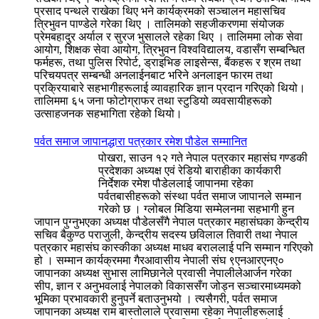
प्रसाद पन्थले राखेका थिए भने कार्यक्रमको सञ्चालन महासचिव
त्रिभुवन पाण्डेले गरेका थिए । तालिमको सहजीकरणमा संयोजक
प्रेमबहादुर अर्याल र सुरज भुसालले रहेका थिए । तालिममा लोक सेवा
आयोग, शिक्षक सेवा आयोग, त्रिभुवन विश्वविद्यालय, वडासँग सम्बन्धित
फर्महरू, तथा पुलिस रिपोर्ट, ड्राइभिङ लाइसेन्स, बैंकहरू र श्रम तथा
परिचयपत्र सम्बन्धी अनलाईनबाट भरिने अनलाइन फारम तथा
प्रक्रियाबारे सहभागीहरूलाई व्यावहारिक ज्ञान प्रदान गरिएको थियो।
तालिममा ६५ जना फोटोग्राफर तथा स्टुडियो व्यवसायीहरूको
उत्साहजनक सहभागिता रहेको थियो।
पर्वत समाज जापानद्धारा पत्रकार रमेश पौडेल सम्मानित
पोखरा, साउन १२ गते नेपाल पत्रकार महासंघ गण्डकी
प्रदेशका अध्यक्ष एवं रेडियो बाराहीका कार्यकारी
निर्देशक रमेश पौडेललाई जापानमा रहेका
पर्वतबासीहरूको संस्था पर्वत समाज जापानले सम्मान
गरेको छ । ग्लोबल मिडिया सम्मेलनमा सहभागी हुन
जापान पुग्नुभएका अध्यक्ष पौडेलसँगै नेपाल पत्रकार महासंघका केन्द्रीय
सचिव बैकुण्ठ पराजुली, केन्द्रीय सदस्य छविलाल तिवारी तथा नेपाल
पत्रकार महासंघ कास्कीका अध्यक्ष माधव बराललाई पनि सम्मान गरिएको
हो । सम्मान कार्यक्रममा गैरआवासीय नेपाली संघ ९एनआरएनए०
जापानका अध्यक्ष सुभास लामिछानेले प्रवासी नेपालीलेआर्जन गरेका
सीप, ज्ञान र अनुभवलाई नेपालको विकाससँग जोड्न सञ्चारमाध्यमको
भूमिका प्रभावकारी हुनुपर्ने बताउनुभयो । त्यसैगरी, पर्वत समाज
जापानका अध्यक्ष राम बास्तोलाले प्रवासमा रहेका नेपालीहरूलाई