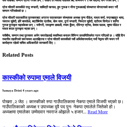
संघ पोखबाट सम्मान प्राप्त गरेका छन् । पोखरा ७ निवासी पौडेलले बिए अध्ययन र २ वर्षे सीएमए पनि गरेका छन् ।
प्रेस चौतारी कास्कीले राजु भण्डारी, सावित्री खनाल, हुम गुरूङ र मीना गुरूङलाई संस्थागत योगदानको कदर गर्दै
सम्मान गरिसकेको छ ।
प्रेस चौतारी पत्रकारिता पुरस्कारबाट अग्रज पत्रकारहरु संस्थापक अध्यक्ष पुण्य पौडेल, माधव शर्मा, रुद्रबहादुर थापा,
नवराज सुवेदी, हरि बास्तोला, बद्रीबिनोद प्रतीक, खेम सारु, दुर्गा भण्डारी, निमदत्त सुवेदी, श्रीराम सिग्देल र शान्ति
गुरुङ पुरस्कृत भइसकेका छन् । यसैगरी, रामकृष्ण ज्ञवाली, श्याम कुँवर, दीपेन्द्र श्रेष्ठ, केशव पाठक, सुष्मा पौडेल र
माधव बराल पुरस्कृत भएका छन् ।
यसैबीच, सम्मान तथा पुरस्कार अर्पण समारोहलाई व्यवस्थित बनाउन विभिन्न उपसमितिसमेत गठन गरिएको छ । सोहि दिन
स्थानीय तहसँगको समन्वयमा अन्र्तक्र्रिया र प्रेस चौतारी कास्कीको नवौं अधिवेशनमार्फत् नयाँ नेतृत्व पनि चयन गर्ने
कार्यक्रम रहेको सचिव अधिकारीले जानकारी दिए ।
Related Posts
कास्कीको रुपामा एमाले विजयी
Samaya Dristi
4 years ago
पोखरा ,२ जेठ । कास्कीको रुपा गाउँपालिकामा नेकपा एमाले विजयी भएको छ।
गाउँपालिकाको अध्यक्ष र उपाध्यक्ष दुवै पद पुनः नेकपा एमालेले जितेको हो।
अध्यक्षमा एमालेका उम्मेदवार नवराज ओझाले ५ हजार...
Read More