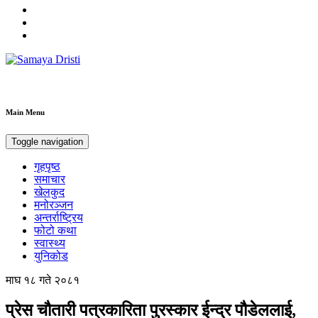
Samaya Dristi
Best News Site from Nepal
Main Menu
Toggle navigation
गृहपृष्ठ
समाचार
खेलकुद
मनोरञ्जन
अन्तर्राष्ट्रिय
फोटो कथा
स्वास्थ्य
युनिकोड
माघ १८ गते २०८१
प्रेस चौतारी पत्रकारिता पुरस्कार ईन्द्र पौडेललाई,