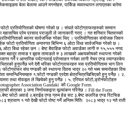
लेकसाइडमा बेला बेलामा आउने मगन्तेहरु, पार्किङ व्यवस्थापन लगाएतका बारेमा
 फोटो प्रतियोगिताको घोषणा गरेको छ । संघले फोटोग्राफरहरुको सम्मान
्थाका महासचिव प्रेम प्रसाद पराजुली ले जानाकारी गराए । गत शनिवार चितवनको
य ले प्रतियोगिताको ब्यानर सार्वजनिक गरेका थिए । प्रतियोगिताका संयोजक जिवन
ैवाहिक फोटो प्रतियोगिता अन्तरगत बिभिन्न ६ ओटा विधा सार्वजनिक गरेको छ ।
 गरी ६ ओटा बिधा रहेका छन । बेष्ट बैवाहिक फोटो अवार्डका लागी रु १५,५५५ नगद
क भक्त बहादुर तामाङ र बृहस तामाङले रु ३ लाखको अक्षयकोषको स्थापना गरेको
ागर गर्ने र आन्तरिक पर्यटनलाई प्रोत्साहन गर्नका लागी नेचर एण्ड ल्याण्डस्केप
भित्रको हुनुपर्नेछ भने देशै भरिका फोटोग्राफरहरु यस प्रतियोगितामा भाग लिन
न् । फोटोग्राफर संघ गण्डकी को स्थापना दिवस भाद्र २० गते भब्य समारोहका विच
सम्वन्धिनियमहरु १.फोटो गण्डकी प्रदेश क्षेत्रभित्रखिचिएकोे हुनु पर्नेछ । २.
यामरा तथा मोवाइल ले खिचेको हुनु पर्नेछ । ५. एरियल फोटो,ड्रोनफोटोहरु
ो Photographer Association Gandaki को Google Form
 क्षेत्रका ३ जना निर्णायकद्वारा मूल्यांकन गरिनेछ । Fill the Form
ट फोटो अवार्ड २.ब्राईड एण्ड ग्रुम हेड सट ३.बेष्ट कलरिङ एण्ड रिटचिङ
३ श्रावाण १ गते देखी फोटो पोष्ट गर्ने अन्तिम मितिः २०८३ भाद्र १२ गते राती