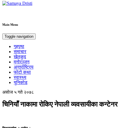
Samaya Dristi
Best News Site from Nepal
Main Menu
Toggle navigation
गृहपृष्ठ
समाचार
खेलकुद
मनोरञ्जन
अन्तर्राष्ट्रिय
फोटो कथा
स्वास्थ्य
युनिकोड
असाेज ५ गते २०७८
चिनियाँ नाकामा रोकिए नेपाली व्यवसायीका कन्टेनर