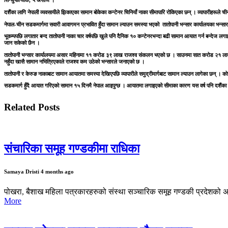
सिन्धुपाल्चोक, ५ असोज ।
दशैंका लागि नेपाली व्यवसायीले झिकाएका सामान बोकेका कन्टेनर चिनियाँ नाका सीमापारि रोकिएका छन् । व्यापारीहरूले 
नेपाल-चीन सडकमार्गमा सवारी आवागमन प्रभावित हुँदा सामान ल्याउन समस्या भएको तातोपानी भन्सार कार्यालयका भ
भूकम्पपछि लगातार बन्द तातोपानी नाका चार वर्षपछि खुले पनि दैनिक १० कन्टेनरभन्दा बढी सामान आयात गर्न बन्देज लगा
जान सकेको छैन ।
तातोपानी भन्सार कार्यालयमा असार महिनामा ११ करोड ३९ लाख राजश्व संकलन भएको छ । साउनमा सात करोड २१ ला
नहुँदा खासै सामान नभित्रिएकाले राजश्व कम उठेको भन्सारले जनाएको छ ।
तातोपानी र केरुङ नाकाबाट सामान आयातमा समस्या देखिएपछि व्यापारीले समुद्रीमार्गबाट सामान ल्याउन लागेका छन् 
सडकमार्ग हुँदै आयात गरिएको सामान १५ दिनमै नेपाल आइपुग्छ । आयातमा लगाइएको सीमाका कारण यस वर्ष पनि दशैंका साम
Related Posts
संचारिका समूह गण्डकीमा राधिका
Samaya Dristi
4 months ago
पोखरा, बैशाख महिला पत्रकारहरुको संस्था सञ्चारिक समूह गण्डकी प्रदेशको अध्य
More