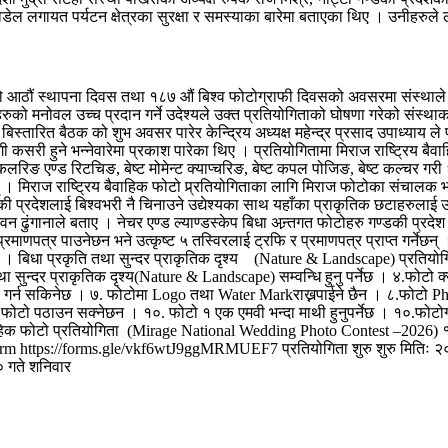
डेल लगायत पर्यटन क्षेत्रका सुरक्षा र समस्याका बारेमा बताएका थिए । उनीहरुले 
को आठौं स्थापना दिवस तथा १८७ औं बिश्व फोटोग्राफी दिवसको अवसरमा संस्थाले
हरुको मनोवल उच्च प्रदान गर्ने उदेश्यले उक्त प्रतियोगिताको घोषणा गरेको संस
 बिस्तारित बैठक को शुभ अवसर पारेर केन्द्रिय अध्यक्ष महेन्द्र प्रसाद उपाध्या
गी कसरी हुने भन्नेवारेमा प्रकाश पारेका थिए । प्रतियोगितामा मिराज राष्ट्रिय ब
्ट कलरिङ एण्ड रिटचिङ, बेष्ट मोमेन्ट क्याप्चरिङ, बेष्ट कपल पोजिङ, बेष्ट कल्चर
छन् । मिराज राष्ट्रिय बैवाहिक फोटो प्र्रतियोगिताका लागि मिराज फोटोका संचाल
की प्रदेशलाई बिश्वभरी नै चिनाउने उद्येश्यका साथ यहाँका प्राकृतिक छटाहरुलाई उज
ढुंगानाले बताए । नेचर एण्ड ल्याण्डस्केप बिधा अन्र्तगत फोटोहरु गण्डकी प्रदेश 
रमाणपत्र पाउनेछन भने उत्कृष्ट ५ तस्विरलाई ट्रफि र प्रमाणपत्र प्राप्त गर्नेछ
। बिधा प्रकृति तथा सुन्दर प्राकृतिक दृश्य (Nature & Landscape) प्रतियोगिता 
ुन्दर प्राकृतिक दृश्य(Nature & Landscape) सम्वन्धि हुनु पर्नेछ । ४.फोटो क्
ion गर्न सकिनेछ । ७. फोटोमा Logo तथा Water Markराख्नपाईने छैन । ८.फोट
ो पठाउन सक्नेछन । १०. फोटो १ एक एमवी भन्दा माथी हुनुपर्नेछ । १०.फोटोग्राफी
क फोटो प्रतियोगिता (Mirage National Wedding Photo Contest –2026) १.बेष्
he Form https://forms.gle/vkf6wtJ9ggMRMUEF7 प्रतियोगिता शुरु शुरु मितिः २०८
 गते शनिवार