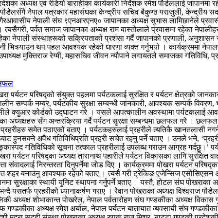
ेशका अध्यक्ष एवं रेडियो बाराहीका कार्यकारी निर्देशक रमेश पौडेललाई जापानमा र
ष पौडेलसँगै नेपाल पत्रकार महासंघका केन्द्रीय सचिव बैकुण्ठ पराजुली, केन्द्री
 गैरआवासीय नेपाली संघ ९एनआरएनए० जापानका अध्यक्ष सुभास लामिछानेले प्रवास
। त्यसैगरी, पर्वत समाज जापानका अध्यक्ष राम बास्तोलाले प्रवासमा रहेका नेपालीह
रहेका नेपाली संस्थाहरूको सक्रियताको प्रशंसा गर्दै जापानको प्रणाली, अनुशासन र 
त्र्याउन थप पहल आवश्यक रहेको धारणा व्यक्त गर्नुभयो । कार्यक्रममा नेपालपत
उपाध्यक्ष मुक्तिराज रेग्मी, महासचिव जीवन न्यौपाने लगायतले समाजका गतिविधि, प
 छलफल
पर्यटन परिषद्को संयुक्त पहलमा पर्यटकलाई सुरक्षित र पर्यटन क्षेत्रको जानकारी द
लीन सम्पर्क नम्बर, पर्यटकीय सुरक्षा सम्बन्धी जानकारी, आवश्यक सम्पर्क विवरण, 
जिसीले क्युआर कोर्डको उद्घाटन गरे । यसले आपत्कालीन अवस्थामा पर्यटकलाई आवश्
ंस्थाका अध्यक्षहरु सँग अन्तरक्रिया गर्दै पर्यटन सुरक्षा सम्बन्धमा छलफल गरे ।
प प्रहरीहरु समेत पठाएको बताए । पर्यटकहरुलाई प्रहरीले त्यतिकै खानतलासी नगर्ने
ट हुनसक्ने अवैध गतिविधिप्रति प्रहरी सचेत रहनु पर्ने बताए । उनले भने, ‘प्रह
ास्पद गतिविधिको सूचना तत्काल प्रहरीलाई उपलब्ध गराउन आग्रह गर्दछु।’ पर्यटन क्
रा पर्यटन परिषद्का अध्यक्ष तारानाथ पहारीले पर्यटन विकासका लागि सुरक्षित
स्ता संवादलाई निरन्तरता दिनुपर्नेमा जोड दिए । कार्यक्रममा पोखरा पर्यटन परिषद्का
्षीत शहर बनाउनु आवश्यक रहेको बताए । त्यसै गरी ट्रेकिङ एजेन्सिज एसोसिएसन अफ 
ानमा सुरक्षाका स्थायी युनिट स्थापना गर्नुपर्ने बताए । यस्तै, होटल संघ पोखराका 
िरहेको भन्दै यसतर्फ प्रहरीको ध्यानाकर्षण गराए । रेवान पोखराका अध्यक्ष विश्वराज 
रालिकी अध्यक्ष शोभाकान्त पोखरेल, नेपाल पर्वतारोहण संघ गण्डकीका अध्यक्ष विकास 
ोफ गण्डकीका अध्यक्ष रमेश अर्याल, नेपाल पर्यटन यातायात व्यवसायी संघ गण्डकीका 
देशी मुद्रा सटही संस्था पोखराका अध्यक्ष रुपक राज मिश्र, नाट्टा गण्डकी प्रदेशकी