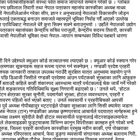
हेका पर्वतबासीहरूको संस्था पर्वत समाज जापानले सम्मान गरेको छ । ग्लोबल
य सदस्य छविलाल तिवारी तथा नेपाल पत्रकार महासंघ कास्कीका अध्यक्ष माधव
ी नेपालीलेआर्जन गरेका सीप, ज्ञान र अनुभवलाई नेपालको विकाससँग जोड्न
रूलाई एकताबद्ध बनाउन समाजले महत्वपूर्ण भूमिका निर्वाह गर्दै आएको उल्लेख
प्रविधिबाट नेपालले धेरै कुरा सिक्न सक्ने बताउनुभयो । उहाँले नेपालको उद्योग
्रकार महासंघका केन्द्रीय सचिव पराजुली, केन्द्रीय सदस्य तिवारी, कास्की
्रवासी नेपालीको भूमिका तथा नेपाल–जापान सम्बन्धका विविध पक्षबारे धारणा
िने उद्देश्यले क्युआर कोर्ड सञ्चालनमा ल्याएको छ । क्युआर कोर्ड स्क्यान गरेर
भ्रमणका सूचनाहरू सहज रूपमा प्राप्त गर्न सक्नेछन् । गण्डकी प्रदेश प्रहरी
यक जानकारी तत्काल उपलब्ध गराउँदै सुरक्षित यात्रा अनुभवमा सहयोग पुग्ने
 छलफल पछि डिआजी जिसीले गण्डकी प्रदेशमा आउन पर्यटकको सुरक्षाका लागि आफुहरु
 बताउदै कहिले काही शंकास्पद अवस्थामा मात्रै पर्यटकलाई चेक जाचँ गर्ने गरेको
रीले शङ्कास्पद गतिविधिमाथि सूक्ष्म निगरानी बढाएको छ।’ उनले थपे, ‘होटल
षेत्रका सुरक्षा चुनौती, पदमार्गको सुरक्षा, होटल व्यवस्थापन, प्रहरी र
 वातावरण पहिलो सर्त भएको बताए । उनले व्यवसायी र प्रहरीबिचको आपसी
 पुर्व अध्यक्ष गोपीबहादुर भट्टराईले पोखरा सुरक्षाका लागि सिसी क्यामेरा जडान
नेपाल (टान) गण्डकीका अध्यक्ष कृष्णप्रसाद आचार्यले पदयात्रा मार्गहरूमा हुने
अध्यक्ष लक्ष्मण सुवेदीले केही होटल व्यवसायीले पाहुनालाई मोटरसाइकलमार्फत
पौडेलले लेकसाइडको फुड्ट्याकमा विभिन्न कानुन विपरीतका कामहरु हुने गरेको भन्दै
गुरुङ, जिल्ला प्रहरी कार्यालय कास्कीका प्रमुख नवीन कार्की, एगा पोखराका
अध्यक्ष रविप्रसाद आचार्य, फेवा डुङ्गा व्यवसायी संगठनका अध्यक्ष बलाराम गिरी,
 उपाध्यक्ष संगीता पौडेल, रेवान पोखराका उपाध्यक्ष विकास भट्टराई, रेवान