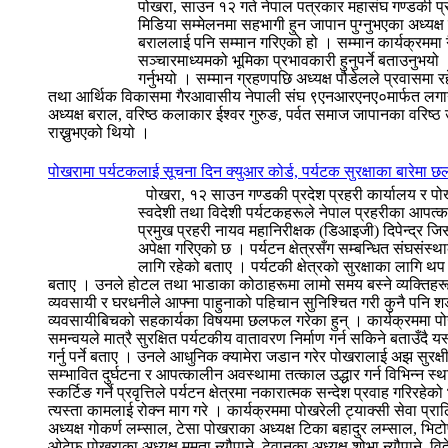
पोखरा, साउन १२ गते नेपाल पत्रकार महासंघ गण्डकी प्रद
मिडिया सम्मेलनमा सहभागी हुन जापान पुग्नुभएका अध्यक्
बराललाई पनि सम्मान गरिएको हो । सम्मान कार्यक्रममा
सञ्चारमाध्यमको भूमिका प्रभावकारी हुनुपर्ने बताउनुभयो 
गर्नुभयो । सम्मान ग्रहणपछि अध्यक्ष पौडेलले प्रवासमा 
तथा आर्थिक विकासमा गैरआवासीय नेपाली संघ ९एनआरएनए०मार्फत लगानी भि
अध्यक्ष बराल, वरिष्ठ कलाकार ईश्वर गुरुङ, पर्वत समाज जापानका वरिष्ठ 
राख्नुभएको थियो ।
पोखरामा पर्यटकलाई सूचना दिन क्युआर कोर्ड, पर्यटक सुरक्षाका बारेमा
पोखरा, १२ साउन गण्डकी प्रदेश प्रहरी कार्यालय र पोखरा 
स्वदेशी तथा विदेशी पर्यटकहरूले नेपाल प्रहरीका आपत्का
प्रमुख प्रहरी नायव महानिरीक्षक (डिआइजी) दिपेन्द्र 
अपेक्षा गरिएको छ । पर्यटन क्षेत्रसँग सम्बन्धित संघस
लागि रहेको बताए । पर्यटकी क्षेत्रको सुरक्षाका लागि थ
बताए । उनले होटल तथा भाडाका कोठाहरूमा लामो समय बस्ने व्यक्तिहरूबा
व्यवसायी र घरधनीले आफ्ना पाहुनाको पहिचान सुनिश्चित गरी कुनै पनि शङ्क
व्यवसायीबिचको सहकार्यका विषयमा छलफल गरेका हुन् । कार्यक्रममा पोख
समन्वयले मात्रै सुरक्षित पर्यटकीय वातावरण निर्माण गर्न सकिने बताउँदै य
गर्नु पर्ने बताए । उनले आधुनिक क्यामेरा जडान गरेर पोखरालाई अझ सुरक
सम्भावित दुर्घटना र आपत्कालीन अवस्थामा तत्काल उद्धार गर्न विभिन्न स्थ
स्कर्टिङ गर्ने प्रवृत्तिले पर्यटन क्षेत्रमा नकारात्मक सन्देश प्रवाह गर
त्यस्ता कामलाई रोक्न माग गरे । कार्यक्रममा पोखरेली ट्याक्सी सेवा प्
अध्यक्ष गोकर्ण लम्साल, टेसा पोखराका अध्यक्ष टिका बहादुर लम्साल, भिट
ओटेफ पोखराका अध्यक्ष ममता न्यौपाने, टेवानका अध्यक्ष शोभा न्यौपाने, वि