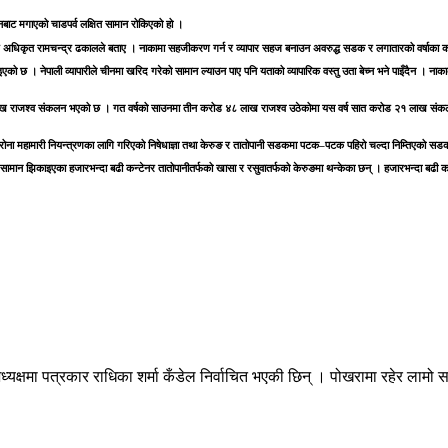
चीनबाट मगाएको चाडपर्व लक्षित सामान रोकिएको हो ।
न्सार अधिकृत रामचन्द्र ढकालले बताए । नाकामा सहजीकरण गर्न र व्यापार सहज बनाउन अवरुद्ध सडक र लगातारको वर्षा
इएको छ । नेपाली व्यापारीले चीनमा खरिद गरेको सामान ल्याउन पाए पनि यताको व्यापारिक वस्तु उता बेच्न भने पाइँदैन । न
ख राजश्व संकलन भएको छ । गत वर्षको साउनमा तीन करोड ४८ लाख राजश्व उठेकोमा यस वर्ष सात करोड २१ लाख संकलन
। कोरोना महामारी नियन्त्रणका लागि गरिएको निषेधाज्ञा तथा केरुङ र तातोपानी सडकमा पटक–पटक पहिरो चल्दा निम्तिएक
ान झिकाइएका हजारभन्दा बढी कन्टेनर तातोपानीतर्फको खासा र रसुवातर्फको केरुङमा थन्केका छन् । हजारभन्दा बढी कन्टे
क्षमा पत्रकार राधिका शर्मा कँडेल निर्वाचित भएकी छिन् । पोखरामा रहेर लामो स