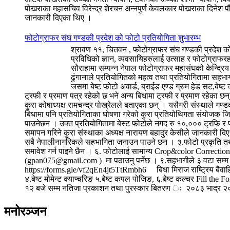
पोखराका महासचिव विरेन्द्र शेरचन अन्नपुर्ण केवलकार पोखराका दिनेश पौ
जानकारी दिएका थिए ।
फोटोग्राफर संघ गण्डकी प्रदेश को फोटो प्रतियोगिता शुभारम्भ
श्रावण ११, चितवन , फोटोग्राफर संघ गण्डकी प्रदेश 
प्रविधिको ज्ञान, व्यवसायिहरुलाई उत्साह र फोटोग्राफर
सौराहामा सम्पन्न नेपाल फोटोग्राफर महासंघको केन्द्रिय
ढुंगानाले प्रतियोगितको महत्व तथा प्रतियोगितामा सहभा
जसमा बेष्ट फोटो अवार्ड, ब्राईड एण्ड ग्रुम हेड सट,बेष
ट्रफी र प्रमाण पत्र रहेको छ भने अन्य बिधामा ट्रफी र प्रमाण रहेका 
कुरा कोषाध्यक्ष रामचन्द्र पोख्रेलले बताएका छन् । यसैगरी संस्थाले गण्ड
बिधामा पनि प्रतियोगिताका घोषणा गरेको कुरा प्रतियोथिगता संयोजक जिवन 
पाउनेछन । उक्त प्रतियोगितामा बेस्ट फोटोले नगद रु १०,००० ट्रफि र प्
समापन गरिने कुरा संस्थाका अध्यक्ष नारायण बहादुर केसीले जानकारी दिए 
सबै नेपालीनागरिकले सहभागिता जनाउन पाउने छन । ३.फोटो प्रकृति तथा स
समावेश गर्न पाइने छैन । ६. फोटोलाई सामान्य Crop&color Correct
(gpan075@gmail.com ) मा पठाउनु पर्नेछ । ९.सहभागीले ३ वटा सम्म फोट
https://forms.gle/vf2qEn4jt5TtRmbh6 बिधा मिराज राष्ट्रिय बैवाहि
४.बेष्ट मोमेन्ट क्याप्चरिङ ५.बेष्ट कपल पोजिङ, ६.बेष्ट कल्चर Fill t
१२ बजे सम्म नतिजा प्रकाशन तथा पुरस्कार बितरण ः २०८३ भाद्र २०
मनोरञ्जन