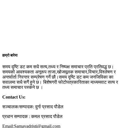
न्यौपाने, टेवानका अध्यक्ष शोभा न्यौपाने, विदेशी मुद्रा
फोटो १ एक एमवी भन्दा माथी हुनुपर्नेछ ।
सटही संस्था पोखराका अध्यक्ष रुपक राज मिश्र, नाट्टा
१०.फोटोग्राफी क्षेत्रका ३ जना निर्णायकद्वारा मूल्यांकन
गण्डकी प्रदेशकी उपाध्यक्ष संगीता पौडेल, रेवान
गरिनेछ । Fill the Form
पोखराका उपाध्यक्ष विकास भट्टराई, रेवान पोखराका
https://forms.gle/vf2qEn4jt5TtRmbh6 बिधा
महासचिव विरेन्द्र शेरचन अन्नपुर्ण केवलकार पोखराका
मिराज राष्ट्रिय बैवाहिक फोटो प्रतियोगिता (Mirage
दिनेश पौडेल लगायत पर्यटन क्षेत्रका सुरक्षा र
National Wedding Photo Contest –2026) १.बेष्ट
समस्याका बारेमा बताएका थिए । उनीहरुले
फोटो अवार्ड २.ब्राईड एण्ड ग्रुम हेड सट ३.बेष्ट
लेकसाइडमा बेला बेलामा आउने मगन्तेहरु, पार्किङ
कलरिङ एण्ड रिटचिङ ४.बेष्ट मोमेन्ट क्याप्चरिङ ५.बेष्ट
व्यवस्थापन लगाएतका बारेमा जानकारी दिएका थिए ।
कपल पोजिङ, ६.बेष्ट कल्चर Fill the Form
https://forms.gle/vkf6wtJ9ggMRMUEF7
प्रतियोगिता शुरु शुरु मितिः २०८३ श्रावाण १ गते देखी
हाम्रो बारेमा
फोटो पोष्ट गर्ने अन्तिम मितिः २०८३ भाद्र १२ गते राती
१२ बजे सम्म नतिजा प्रकाशन तथा पुरस्कार बितरण
समय दृष्टि डट कम सधै सत्य,तथ्य र निष्पक्ष समाचार प्रति प्रतिवद्ध छ।
ः २०८३ भाद्र २० गते शनिवार
समयको आवश्यकता अनूरूप ताजा,खोजमूलक समाचार,विचार,विश्लेषण र
अन्तर्वार्ता निरन्तर सम्प्रेषण गर्ने छौ।समय दृष्टि डट कम जनजिविका का
सवालमा सधै सगैं हुने छ। बिशेषगरी फोटोपत्रकारिताका माध्यमवाट सत्य र
तथ्य समाचार पस्कने छ ।
Contact Us:
सञ्चालक/सम्पादक: दुर्गा प्रसाद पौडेल
प्रधान सम्पादक : कमल प्रसाद पौडेल
Email:Samayadristi@gmail.com