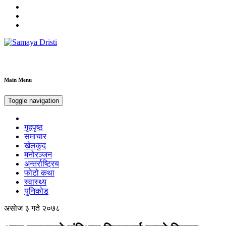
Samaya Dristi
Best News Site from Nepal
Main Menu
Toggle navigation
गृहपृष्ठ
समाचार
खेलकुद
मनोरञ्जन
अन्तर्राष्ट्रिय
फोटो कथा
स्वास्थ्य
युनिकोड
असाेज ३ गते २०७८