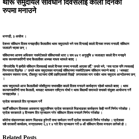
थारू समुदायले संविधान दिवसलाई कालाे दिनका
रुपमा मनाउने
धनगढी, ३ असोज ।
देशभर संविधान दिवस मनाइरहँदा कैलालीमा थारू समुदायले भने यस दिनलाई कालो दिनका रुपमा मनाउदै संविधान
जलाउने भएका छन् ।
संविधानमा आफ्ना अधिकार नसमेटेकाले संविधानको धारा २ सय ७४ र अनुसुचि ४ जलाउएर कालो दिन मनाइने
थारू कल्याणकारिणी सभा कैलालीका अध्यक्ष माधव थारूले बताए ।
‘विगतदेखि नै हामीले संविधान दिवसलाई कालो दिनका रुपमा मनाउदै आएका छौँ,’ उनले भने, ‘यस पटक पनि त्यसलाई
निरन्तरता दिइनेछ ।’ उनले थारू समुदायका मागलाई संविधानमा नसमेटिएसम्म संविधान नमान्ने बताए । ‘थरूहट
थारूवान स्वायत्त राज्य, टीकापुर घटनामा दोषी ठहरिएकाको रिहाई’ लगायतका माग राखेर थारू समुदाय आन्दोलनमा छन्
।
थारू समुदायले आज कैलालीको जोशीपुरमा सभासहित कालो दिवस मनाउने कार्यक्रम रहेको थारूले बताए । थारू
कल्याणकारिणी सभा कैलाली, थरूहट थारूवान राष्ट्रिय मोर्चा र थारू विद्यार्थी समाजले सभाको संयुक्त आयोजना गर्ने
जनाइएकोछ ।
प्रदेश सरकारले दिप प्रज्वलन गर्ने
सातौँ सविधान दिवसका अवसरमा सुदूरपश्चिम प्रदेश सरकारले भिडभाडका कार्यक्रम केही नगर्ने निर्णय गरेकोछ ।
प्रदेश सरकारले ३ दिनसम्म दिप प्रज्वलन गरेर संविधान दिवस मनाउने निर्णय गरेकोछ ।
कोरोना संक्रमणका कारण भिडभाड हुनेगरी सभा सम्मेलन नगर्ने प्रदेश सरकारले निर्णय गरेकोछ । प्रदेशका
सबै सरकारी कार्यालय, मन्त्रालयमा २,३ र ४ गते दिप प्रज्वलन गरी ७ ‌औं संविधान दिवस मनाउन लागेको हो ।
Related Posts