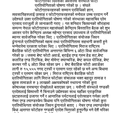
फोटोग्राफी दिवसको अवसरमा संस्थाले फोटो
प्रतियोगिताको घोषणा गरेको छ । संघले
फोटोग्राफरहरुको सम्मान प्रविधिको ज्ञान,
व्यवसायिहरुलाई उत्साह र फोटोग्राफरहरुको मनोवल उच्च प्रदान गर्ने
उदेश्यले उक्त प्रतियोगिताको घोषणा गरेको संस्थाका महासचिव प्रेम
प्रसाद पराजुली ले जानाकारी गराए । गत शनिवार चितवनको सौराहामा
सम्पन्न नेपाल फोटोग्राफर महासंघको केन्द्रिय बिस्तारित बैठक को शुभ
अवसर पारेर केन्द्रिय अध्यक्ष महेन्द्र प्रसाद उपाध्याय ले प्रतियोगिताको
ब्यानर सार्वजनिक गरेका थिए । प्रतियोगिताका संयोजक जिवन
ढुंगानाले प्रतियोगितको महत्व तथा प्रतियोगितामा सहभागी कसरी हुने
भन्नेवारेमा प्रकाश पारेका थिए । प्रतियोगितामा मिराज राष्ट्रिय
बैवाहिक फोटो प्रतियोगिता अन्तरगत बिभिन्न ६ ओटा विधा सार्वजनिक
गरेको छ ।जसमा बेष्ट फोटो अवार्ड, ब्राईड एण्ड ग्रुम हेड सट,बेष्ट
कलरिङ एण्ड रिटचिङ, बेष्ट मोमेन्ट क्याप्चरिङ, बेष्ट कपल पोजिङ, बेष्ट
कल्चर गरी ६ ओटा बिधा रहेका छन । बेष्ट बैवाहिक फोटो अवार्डका
लागी रु १५,५५५ नगद ट्रफी र प्रमाण पत्र रहेको छ भने अन्य बिधामा
ट्रफी र प्रमाण रहेका छन् । मिराज राष्ट्रिय बैवाहिक फोटो
प्र्रतियोगिताका लागि मिराज फोटोका संचालक भक्त बहादुर तामाङ र
बृहस तामाङले रु ३ लाखको अक्षयकोषको स्थापना गरेको कुरा
कोषाध्यक्ष रामचन्द्र पोख्रेलले बताएका छन् । यसैगरी संस्थाले गण्डकी
प्रदेशलाई बिश्वभरी नै चिनाउने उद्येश्यका साथ यहाँका प्राकृतिक
छटाहरुलाई उजागर गर्ने र आन्तरिक पर्यटनलाई प्रोत्साहन गर्नका लागी
नेचर एण्ड ल्याण्डस्केप बिधामा पनि प्रतियोगिताका घोषणा गरेको कुरा
प्रतियोथिगता संयोजक जिवन ढुंगानाले बताए । नेचर एण्ड ल्याण्डस्केप
बिधा अन्र्तगत फोटोहरु गण्डकी प्रदेश भित्रको हुनुपर्नेछ भने देशै भरिका