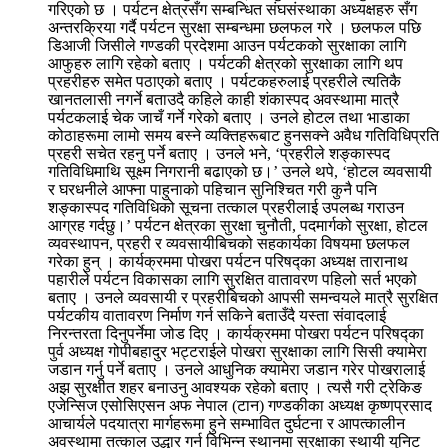
गरिएको छ । पर्यटन क्षेत्रसँग सम्बन्धित संघसंस्थाका अध्यक्षहरु सँग
अन्तरक्रिया गर्दै पर्यटन सुरक्षा सम्बन्धमा छलफल गरे । छलफल पछि
डिआजी जिसीले गण्डकी प्रदेशमा आउन पर्यटकको सुरक्षाका लागि
आफुहरु लागि रहेको बताए । पर्यटकी क्षेत्रको सुरक्षाका लागि थप
प्रहरीहरु समेत पठाएको बताए । पर्यटकहरुलाई प्रहरीले त्यतिकै
खानतलासी नगर्ने बताउदै कहिले काही शंकास्पद अवस्थामा मात्रै
पर्यटकलाई चेक जाचँ गर्ने गरेको बताए । उनले होटल तथा भाडाका
कोठाहरूमा लामो समय बस्ने व्यक्तिहरूबाट हुनसक्ने अवैध गतिविधिप्रति
प्रहरी सचेत रहनु पर्ने बताए । उनले भने, ‘प्रहरीले शङ्कास्पद
गतिविधिमाथि सूक्ष्म निगरानी बढाएको छ।’ उनले थपे, ‘होटल व्यवसायी
र घरधनीले आफ्ना पाहुनाको पहिचान सुनिश्चित गरी कुनै पनि
शङ्कास्पद गतिविधिको सूचना तत्काल प्रहरीलाई उपलब्ध गराउन
आग्रह गर्दछु।’ पर्यटन क्षेत्रका सुरक्षा चुनौती, पदमार्गको सुरक्षा, होटल
व्यवस्थापन, प्रहरी र व्यवसायीबिचको सहकार्यका विषयमा छलफल
गरेका हुन् । कार्यक्रममा पोखरा पर्यटन परिषद्का अध्यक्ष तारानाथ
पहारीले पर्यटन विकासका लागि सुरक्षित वातावरण पहिलो सर्त भएको
बताए । उनले व्यवसायी र प्रहरीबिचको आपसी समन्वयले मात्रै सुरक्षित
पर्यटकीय वातावरण निर्माण गर्न सकिने बताउँदै यस्ता संवादलाई
निरन्तरता दिनुपर्नेमा जोड दिए । कार्यक्रममा पोखरा पर्यटन परिषद्का
पुर्व अध्यक्ष गोपीबहादुर भट्टराईले पोखरा सुरक्षाका लागि सिसी क्यामेरा
जडान गर्नु पर्ने बताए । उनले आधुनिक क्यामेरा जडान गरेर पोखरालाई
अझ सुरक्षीत शहर बनाउनु आवश्यक रहेको बताए । त्यसै गरी ट्रेकिङ
एजेन्सिज एसोसिएसन अफ नेपाल (टान) गण्डकीका अध्यक्ष कृष्णप्रसाद
आचार्यले पदयात्रा मार्गहरूमा हुने सम्भावित दुर्घटना र आपत्कालीन
अवस्थामा तत्काल उद्धार गर्न विभिन्न स्थानमा सुरक्षाका स्थायी युनिट