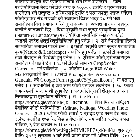
फोटोग्राफरहरु यस प्रतियोगितामा भाग लिन पाउनेछन । उक्त
प्रतियोगितामा बेस्ट फोटोले नगद रु १०,००० ट्रफि र प्रमाणपत्र
पाउनेछन भने उत्कृष्ट ५ तस्विरलाई ट्रफि र प्रमाणपत्र प्राप्त गर्नेछन् ।
फोटोग्राफर संघ गण्डकी को स्थापना दिवस भाद्र २० गते भब्य
समारोहका विच समापन गरिने कुरा संस्थाका अध्यक्ष नारायण बहादुर
केसीले जानकारी दिए । बिधा प्रकृति तथा सुन्दर प्राकृतिक दृश्य
(Nature & Landscape) प्रतियोगिता सम्वन्धिनियमहरु १.फोटो
गण्डकी प्रदेश क्षेत्रभित्रखिचिएकोे हुनु पर्नेछ । २. सबै नेपालीनागरिकले
सहभागिता जनाउन पाउने छन । ३.फोटो प्रकृति तथा सुन्दर प्राकृतिक
दृश्य(Nature & Landscape) सम्वन्धि हुनु पर्नेछ । ४.फोटो क्यामरा
तथा मोवाइल ले खिचेको हुनु पर्नेछ । ५. एरियल फोटो,ड्रोनफोटोहरु
समावेश गर्न पाइने छैन । ६. फोटोलाई सामान्य Crop&color
Correction गर्न सकिनेछ । ७. फोटोमा Logo तथा Water
Markराख्नपाईने छैन । ८.फोटो Photographer Association
Gandaki को Google Form (gpan075@gmail.com ) मा पठाउनु
पर्नेछ । ९.सहभागीले ३ वटा सम्म फोटो पठाउन सक्नेछन । १०. फोटो
१ एक एमवी भन्दा माथी हुनुपर्नेछ । १०.फोटोग्राफी क्षेत्रका ३ जना
निर्णायकद्वारा मूल्यांकन गरिनेछ । Fill the Form
https://forms.gle/vf2qEn4jt5TtRmbh6 बिधा मिराज राष्ट्रिय
बैवाहिक फोटो प्रतियोगिता (Mirage National Wedding Photo
Contest –2026) १.बेष्ट फोटो अवार्ड २.ब्राईड एण्ड ग्रुम हेड सट
३.बेष्ट कलरिङ एण्ड रिटचिङ ४.बेष्ट मोमेन्ट क्याप्चरिङ ५.बेष्ट कपल
पोजिङ, ६.बेष्ट कल्चर Fill the Form
https://forms.gle/vkf6wtJ9ggMRMUEF7 प्रतियोगिता शुरु शुरु
मितिः २०८३ श्रावाण १ गते देखी फोटो पोष्ट गर्ने अन्तिम मितिः २०८३