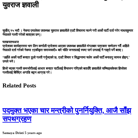
युवराज ज्ञवाली
सुर्खेत,१५ भदौ । नेकपा एमालेका उपाध्यक्ष युवराज ज्ञवालीले एउटै विचारमा चल्ने गरी अर्को पार्टी दर्ता गरेर माधवकुमार
नेपालले गल्ती गरेको बताएका छन्।
ष्लखयतभअज
प्रदेशका कार्यक्रममा भाग लिन कर्णाली प्रदेशमा आएका उपाध्यक्ष ज्ञवालीले मंगलबार पत्रकार सम्मेलन गर्दै अहिले
नेपालले दर्ता गरेको नेकपा ९एकीकृत समाजवादी० बारे भोलि जनतालाई स्पष्ट पार्न उनलाई नै गाह्रो पर्ने बताए।
‘उहाँले अर्को पार्टी बनाएर ठूलो गल्ती गर्नुभएको छ, एउटै विचार र सिद्धान्तमा चलेर अर्को पार्टी बनाउनु जायज होइन,’
उनले भने।
हिजो भएका गल्ती कमजोरीलाई आधार बनाएर पार्टीलाई विभाजन गरिएको बताउँदै ज्ञवालीले सच्चिइसकेका हिजोका
गल्तीलाई बिर्सिएर अगाडि बढ्न आग्रह गरे।
Related Posts
पदमुक्त भएका चार मन्त्रीको पुनर्नियुक्ति, आजै साँझ
सपथग्रहण
Samaya Dristi
5 years ago