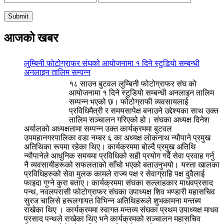
आजको खबर
लुम्बिनी फोटोग्राफर संघको आयोजनामा १ दिने स्टुडियो सम्बन्धी
अनलाइन तालिम सम्पन्न
१८ साउन बुटवल लुम्बिनी फोटोग्राफर संघ को
आयोजनामा १ दिने स्टुडियो सम्बन्धी अनलाइन तालिम
सम्पन्न भएको छ। फोटोग्राफी व्यवसायलाई
प्रविधिमैत्री र समयसापेक्ष बनाउने उद्देश्यका साथ उक्त
तालिम सञ्चालन गरिएको हो। संघका अध्यक्ष दिनेश
अर्यालको अध्यक्षतामा सम्पन्न उक्त कार्यक्रममा बुटवल
उपमहानगरपालिका वडा नम्बर ६ का अध्यक्ष लोकनाथ न्यौपाने प्रमुख
अतिथिका रूपमा रहेका थिए। कार्यक्रममा बोल्दै प्रमुख अतिथि
न्यौपानेले आधुनिक समयमा प्रविधिको सही प्रयोग गर्दै सेवा प्रवाह गर्नु
नै व्यवसायीहरूको सफलताको साँचो भएको बताउनुभयो। यस्ता खालका
प्रविधिहरुको सेवा मुलक कामले राज्य पक्ष र सेवाग्राहि पक्ष दुवैलाई
फाइदा गुग्ने कुरा बताए। कार्यक्रममा संघका सल्लाहकार माधवप्रसाद
पन्थ, नवलपरासी फोटोग्राफर संघका उपाध्यक्ष शिव भण्डारी महासचिव
सुरज चालिसे हरूलगायत विभिन्न अतिथिहरूले शुभकामना मन्तब्य
राखेका थिए । कार्यक्रममा स्वागत मन्तव्य संघका प्रथम उपाध्यक्ष माधव
प्रसाद पन्थले राखेका थिए भने कार्यक्रमको सञ्चालन महासचिव