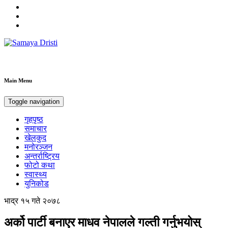
Samaya Dristi
Best News Site from Nepal
Main Menu
Toggle navigation
गृहपृष्ठ
समाचार
खेलकुद
मनोरञ्जन
अन्तर्राष्ट्रिय
फोटो कथा
स्वास्थ्य
युनिकोड
भाद्र १५ गते २०७८
अर्को पार्टी बनाएर माधव नेपालले गल्ती गर्नुभयोस्