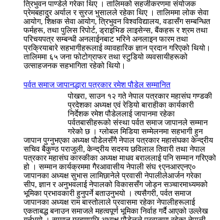
त्रिभुवन पाण्डेले गरेका थिए । तालिमको सहजीकरणमा संयोजक
प्रेमबहादुर अर्याल र सुरज भुसालले रहेका थिए । तालिममा लोक सेवा
आयोग, शिक्षक सेवा आयोग, त्रिभुवन विश्वविद्यालय, वडासँग सम्बन्धित
फर्महरू, तथा पुलिस रिपोर्ट, ड्राइभिङ लाइसेन्स, बैंकहरू र श्रम तथा
परिचयपत्र सम्बन्धी अनलाईनबाट भरिने अनलाइन फारम तथा
प्रक्रियाबारे सहभागीहरूलाई व्यावहारिक ज्ञान प्रदान गरिएको थियो।
तालिममा ६५ जना फोटोग्राफर तथा स्टुडियो व्यवसायीहरूको
उत्साहजनक सहभागिता रहेको थियो।
पर्वत समाज जापानद्धारा पत्रकार रमेश पौडेल सम्मानित
पोखरा, साउन १२ गते नेपाल पत्रकार महासंघ गण्डकी
प्रदेशका अध्यक्ष एवं रेडियो बाराहीका कार्यकारी
निर्देशक रमेश पौडेललाई जापानमा रहेका
पर्वतबासीहरूको संस्था पर्वत समाज जापानले सम्मान
गरेको छ । ग्लोबल मिडिया सम्मेलनमा सहभागी हुन
जापान पुग्नुभएका अध्यक्ष पौडेलसँगै नेपाल पत्रकार महासंघका केन्द्रीय
सचिव बैकुण्ठ पराजुली, केन्द्रीय सदस्य छविलाल तिवारी तथा नेपाल
पत्रकार महासंघ कास्कीका अध्यक्ष माधव बराललाई पनि सम्मान गरिएको
हो । सम्मान कार्यक्रममा गैरआवासीय नेपाली संघ ९एनआरएनए०
जापानका अध्यक्ष सुभास लामिछानेले प्रवासी नेपालीलेआर्जन गरेका
सीप, ज्ञान र अनुभवलाई नेपालको विकाससँग जोड्न सञ्चारमाध्यमको
भूमिका प्रभावकारी हुनुपर्ने बताउनुभयो । त्यसैगरी, पर्वत समाज
जापानका अध्यक्ष राम बास्तोलाले प्रवासमा रहेका नेपालीहरूलाई
एकताबद्ध बनाउन समाजले महत्वपूर्ण भूमिका निर्वाह गर्दै आएको उल्लेख
गर्नुभयो । सम्मान ग्रहणपछि अध्यक्ष पौडेलले प्रवासमा रहेका नेपाली