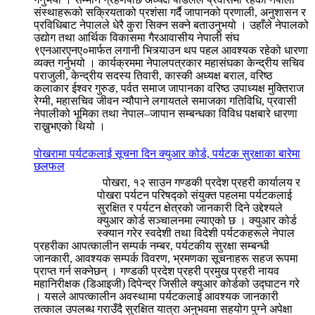
संस्थाहरूको सक्रियताको प्रशंसा गर्दै जापानको प्रणाली, अनुशासन र
प्रविधिबाट नेपालले धेरै कुरा सिक्न सक्ने बताउनुभयो । उहाँले नेपालको
उद्योग तथा आर्थिक विकासमा गैरआवासीय नेपाली संघ
९एनआरएनए०मार्फत लगानी भित्र्याउन थप पहल आवश्यक रहेको धारणा
व्यक्त गर्नुभयो । कार्यक्रममा नेपालपत्रकार महासंघका केन्द्रीय सचिव
पराजुली, केन्द्रीय सदस्य तिवारी, कास्की अध्यक्ष बराल, वरिष्ठ
कलाकार ईश्वर गुरुङ, पर्वत समाज जापानका वरिष्ठ उपाध्यक्ष मुक्तिराज
रेग्मी, महासचिव जीवन न्यौपाने लगायतले समाजका गतिविधि, प्रवासी
नेपालीको भूमिका तथा नेपाल–जापान सम्बन्धका विविध पक्षबारे धारणा
राख्नुभएको थियो ।
पोखरामा पर्यटकलाई सूचना दिन क्युआर कोर्ड, पर्यटक सुरक्षाका बारेमा
छलफल
पोखरा, १२ साउन गण्डकी प्रदेश प्रहरी कार्यालय र
पोखरा पर्यटन परिषद्को संयुक्त पहलमा पर्यटकलाई
सुरक्षित र पर्यटन क्षेत्रको जानकारी दिने उद्देश्यले
क्युआर कोर्ड सञ्चालनमा ल्याएको छ । क्युआर कोर्ड
स्क्यान गरेर स्वदेशी तथा विदेशी पर्यटकहरूले नेपाल
प्रहरीका आपत्कालीन सम्पर्क नम्बर, पर्यटकीय सुरक्षा सम्बन्धी
जानकारी, आवश्यक सम्पर्क विवरण, भ्रमणका सूचनाहरू सहज रूपमा
प्राप्त गर्न सक्नेछन् । गण्डकी प्रदेश प्रहरी प्रमुख प्रहरी नायव
महानिरीक्षक (डिआइजी) दिपेन्द्र जिसीले क्युआर कोर्डको उद्घाटन गरे
। यसले आपत्कालीन अवस्थामा पर्यटकलाई आवश्यक जानकारी
तत्काल उपलब्ध गराउँदै सुरक्षित यात्रा अनुभवमा सहयोग पुग्ने अपेक्षा