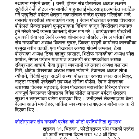
स्थापना गर्नुपर्ने बताए । यस्तै, होटल संघ पोखराका अध्यक्ष लक्ष्मण
सुवेदीले केही होटल व्यवसायीले पाहुनालाई मोटरसाइकलमार्फत स्कर्टिङ
गर्ने प्रवृत्तिले पर्यटन क्षेत्रमा नकारात्मक सन्देश प्रवाह गरिरहेको भन्दै
यसतर्फ प्रहरीको ध्यानाकर्षण गराए । रेवान पोखराका अध्यक्ष विश्वराज
पौडेलले लेकसाइडको फुड्ट्याकमा विभिन्न कानुन विपरीतका कामहरु
हुने गरेको भन्दै त्यस्ता कामलाई रोक्न माग गरे । कार्यक्रममा पोखरेली
ट्याक्सी सेवा प्रालिकी अध्यक्ष शोभाकान्त पोखरेल, नेपाल पर्वतारोहण
संघ गण्डकीका अध्यक्ष विकास गुरुङ, जिल्ला प्रहरी कार्यालय कास्कीका
प्रमुख नवीन कार्की, एगा पोखराका अध्यक्ष गोकर्ण लम्साल, टेसा
पोखराका अध्यक्ष टिका बहादुर लम्साल, भिटोफ गण्डकीका अध्यक्ष रमेश
अर्याल, नेपाल पर्यटन यातायात व्यवसायी संघ गण्डकीका अध्यक्ष
रविप्रसाद आचार्य, फेवा डुङ्गा व्यवसायी संगठनका अध्यक्ष बलाराम
गिरी, ओटेफ पोखराका अध्यक्ष ममता न्यौपाने, टेवानका अध्यक्ष शोभा
न्यौपाने, विदेशी मुद्रा सटही संस्था पोखराका अध्यक्ष रुपक राज मिश्र,
नाट्टा गण्डकी प्रदेशकी उपाध्यक्ष संगीता पौडेल, रेवान पोखराका
उपाध्यक्ष विकास भट्टराई, रेवान पोखराका महासचिव विरेन्द्र शेरचन
अन्नपुर्ण केवलकार पोखराका दिनेश पौडेल लगायत पर्यटन क्षेत्रका
सुरक्षा र समस्याका बारेमा बताएका थिए । उनीहरुले लेकसाइडमा बेला
बेलामा आउने मगन्तेहरु, पार्किङ व्यवस्थापन लगाएतका बारेमा जानकारी
दिएका थिए ।
फोटोग्राफर संघ गण्डकी प्रदेश को फोटो प्रतियोगिता शुभारम्भ
श्रावण ११, चितवन , फोटोग्राफर संघ गण्डकी प्रदेश
को आठौं स्थापना दिवस तथा १८७ औं बिश्व