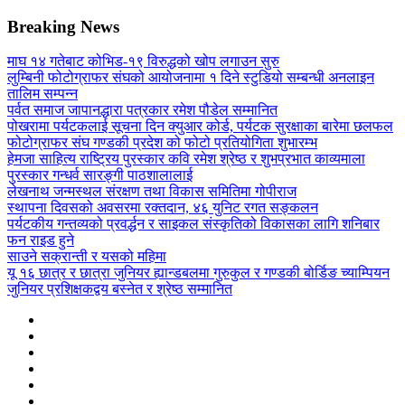
Breaking News
माघ १४ गतेबाट कोभिड-१९ विरुद्धको खोप लगाउन सुरु
लुम्बिनी फोटोग्राफर संघको आयोजनामा १ दिने स्टुडियो सम्बन्धी अनलाइन
तालिम सम्पन्न
पर्वत समाज जापानद्धारा पत्रकार रमेश पौडेल सम्मानित
पोखरामा पर्यटकलाई सूचना दिन क्युआर कोर्ड, पर्यटक सुरक्षाका बारेमा छलफल
फोटोग्राफर संघ गण्डकी प्रदेश को फोटो प्रतियोगिता शुभारम्भ
हेमजा साहित्य राष्ट्रिय पुरस्कार कवि रमेश श्रेष्ठ र शुभप्रभात काव्यमाला
पुरस्कार गन्धर्व सारङ्गी पाठशालालाई
लेखनाथ जन्मस्थल संरक्षण तथा विकास समितिमा गोपीराज
स्थापना दिवसको अवसरमा रक्तदान, ४६ युनिट रगत सङ्कलन
पर्यटकीय गन्तव्यको प्रवर्द्धन र साइकल संस्कृतिको विकासका लागि शनिबार
फन राइड हुने
साउने सक्रान्ती र यसको महिमा
यू १६ छात्र र छात्रा जुनियर ह्यान्डबलमा गुरुकुल र गण्डकी बोर्डिङ च्याम्पियन
जुनियर प्रशिक्षकद्वय बस्नेत र श्रेष्ठ सम्मानित