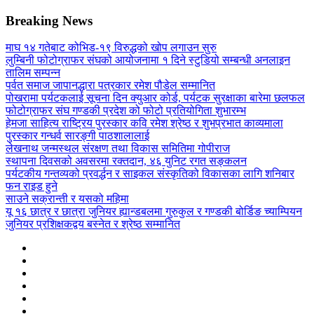
Breaking News
माघ १४ गतेबाट कोभिड-१९ विरुद्धको खोप लगाउन सुरु
लुम्बिनी फोटोग्राफर संघको आयोजनामा १ दिने स्टुडियो सम्बन्धी अनलाइन
तालिम सम्पन्न
पर्वत समाज जापानद्धारा पत्रकार रमेश पौडेल सम्मानित
पोखरामा पर्यटकलाई सूचना दिन क्युआर कोर्ड, पर्यटक सुरक्षाका बारेमा छलफल
फोटोग्राफर संघ गण्डकी प्रदेश को फोटो प्रतियोगिता शुभारम्भ
हेमजा साहित्य राष्ट्रिय पुरस्कार कवि रमेश श्रेष्ठ र शुभप्रभात काव्यमाला
पुरस्कार गन्धर्व सारङ्गी पाठशालालाई
लेखनाथ जन्मस्थल संरक्षण तथा विकास समितिमा गोपीराज
स्थापना दिवसको अवसरमा रक्तदान, ४६ युनिट रगत सङ्कलन
पर्यटकीय गन्तव्यको प्रवर्द्धन र साइकल संस्कृतिको विकासका लागि शनिबार
फन राइड हुने
साउने सक्रान्ती र यसको महिमा
यू १६ छात्र र छात्रा जुनियर ह्यान्डबलमा गुरुकुल र गण्डकी बोर्डिङ च्याम्पियन
जुनियर प्रशिक्षकद्वय बस्नेत र श्रेष्ठ सम्मानित