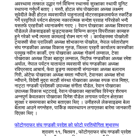
अवस्थामा तत्काल उद्धार गर्न विभिन्न स्थानमा सुरक्षाका स्थायी युनिट
स्थापना गर्नुपर्ने बताए । यस्तै, होटल संघ पोखराका अध्यक्ष लक्ष्मण
सुवेदीले केही होटल व्यवसायीले पाहुनालाई मोटरसाइकलमार्फत स्कर्टिङ
गर्ने प्रवृत्तिले पर्यटन क्षेत्रमा नकारात्मक सन्देश प्रवाह गरिरहेको भन्दै
यसतर्फ प्रहरीको ध्यानाकर्षण गराए । रेवान पोखराका अध्यक्ष विश्वराज
पौडेलले लेकसाइडको फुड्ट्याकमा विभिन्न कानुन विपरीतका कामहरु
हुने गरेको भन्दै त्यस्ता कामलाई रोक्न माग गरे । कार्यक्रममा पोखरेली
ट्याक्सी सेवा प्रालिकी अध्यक्ष शोभाकान्त पोखरेल, नेपाल पर्वतारोहण
संघ गण्डकीका अध्यक्ष विकास गुरुङ, जिल्ला प्रहरी कार्यालय कास्कीका
प्रमुख नवीन कार्की, एगा पोखराका अध्यक्ष गोकर्ण लम्साल, टेसा
पोखराका अध्यक्ष टिका बहादुर लम्साल, भिटोफ गण्डकीका अध्यक्ष रमेश
अर्याल, नेपाल पर्यटन यातायात व्यवसायी संघ गण्डकीका अध्यक्ष
रविप्रसाद आचार्य, फेवा डुङ्गा व्यवसायी संगठनका अध्यक्ष बलाराम
गिरी, ओटेफ पोखराका अध्यक्ष ममता न्यौपाने, टेवानका अध्यक्ष शोभा
न्यौपाने, विदेशी मुद्रा सटही संस्था पोखराका अध्यक्ष रुपक राज मिश्र,
नाट्टा गण्डकी प्रदेशकी उपाध्यक्ष संगीता पौडेल, रेवान पोखराका
उपाध्यक्ष विकास भट्टराई, रेवान पोखराका महासचिव विरेन्द्र शेरचन
अन्नपुर्ण केवलकार पोखराका दिनेश पौडेल लगायत पर्यटन क्षेत्रका
सुरक्षा र समस्याका बारेमा बताएका थिए । उनीहरुले लेकसाइडमा बेला
बेलामा आउने मगन्तेहरु, पार्किङ व्यवस्थापन लगाएतका बारेमा जानकारी
दिएका थिए ।
फोटोग्राफर संघ गण्डकी प्रदेश को फोटो प्रतियोगिता शुभारम्भ
श्रावण ११, चितवन , फोटोग्राफर संघ गण्डकी प्रदेश