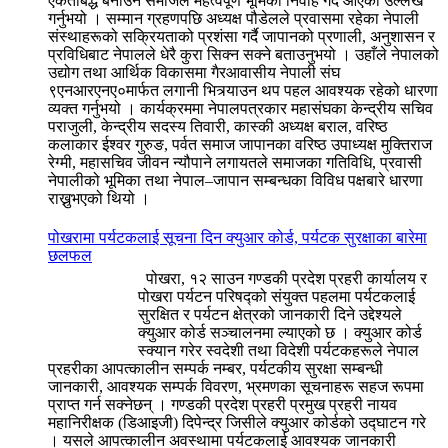
एकताबद्ध बनाउन समाजले महत्वपूर्ण भूमिका निर्वाह गर्दै आएको उल्लेख
गर्नुभयो । सम्मान ग्रहणपछि अध्यक्ष पौडेलले प्रवासमा रहेका नेपाली
संस्थाहरूको सक्रियताको प्रशंसा गर्दै जापानको प्रणाली, अनुशासन र
प्रविधिबाट नेपालले धेरै कुरा सिक्न सक्ने बताउनुभयो । उहाँले नेपालको
उद्योग तथा आर्थिक विकासमा गैरआवासीय नेपाली संघ
९एनआरएनए०मार्फत लगानी भित्र्याउन थप पहल आवश्यक रहेको धारणा
व्यक्त गर्नुभयो । कार्यक्रममा नेपालपत्रकार महासंघका केन्द्रीय सचिव
पराजुली, केन्द्रीय सदस्य तिवारी, कास्की अध्यक्ष बराल, वरिष्ठ
कलाकार ईश्वर गुरुङ, पर्वत समाज जापानका वरिष्ठ उपाध्यक्ष मुक्तिराज
रेग्मी, महासचिव जीवन न्यौपाने लगायतले समाजका गतिविधि, प्रवासी
नेपालीको भूमिका तथा नेपाल–जापान सम्बन्धका विविध पक्षबारे धारणा
राख्नुभएको थियो ।
पोखरामा पर्यटकलाई सूचना दिन क्युआर कोर्ड, पर्यटक सुरक्षाका बारेमा
छलफल
पोखरा, १२ साउन गण्डकी प्रदेश प्रहरी कार्यालय र
पोखरा पर्यटन परिषद्को संयुक्त पहलमा पर्यटकलाई
सुरक्षित र पर्यटन क्षेत्रको जानकारी दिने उद्देश्यले
क्युआर कोर्ड सञ्चालनमा ल्याएको छ । क्युआर कोर्ड
स्क्यान गरेर स्वदेशी तथा विदेशी पर्यटकहरूले नेपाल
प्रहरीका आपत्कालीन सम्पर्क नम्बर, पर्यटकीय सुरक्षा सम्बन्धी
जानकारी, आवश्यक सम्पर्क विवरण, भ्रमणका सूचनाहरू सहज रूपमा
प्राप्त गर्न सक्नेछन् । गण्डकी प्रदेश प्रहरी प्रमुख प्रहरी नायव
महानिरीक्षक (डिआइजी) दिपेन्द्र जिसीले क्युआर कोर्डको उद्घाटन गरे
। यसले आपत्कालीन अवस्थामा पर्यटकलाई आवश्यक जानकारी