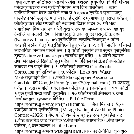
बिधा अन्र्तगत फोटोहरु गण्डकी प्रदेश भित्रको हुनुपर्नेछ भने देशै भरिका
फोटोग्राफरहरु यस प्रतियोगितामा भाग लिन पाउनेछन । उक्त
प्रतियोगितामा बेस्ट फोटोले नगद रु १०,००० ट्रफि र प्रमाणपत्र
पाउनेछन भने उत्कृष्ट ५ तस्विरलाई ट्रफि र प्रमाणपत्र प्राप्त गर्नेछन् ।
फोटोग्राफर संघ गण्डकी को स्थापना दिवस भाद्र २० गते भब्य
समारोहका विच समापन गरिने कुरा संस्थाका अध्यक्ष नारायण बहादुर
केसीले जानकारी दिए । बिधा प्रकृति तथा सुन्दर प्राकृतिक दृश्य
(Nature & Landscape) प्रतियोगिता सम्वन्धिनियमहरु १.फोटो
गण्डकी प्रदेश क्षेत्रभित्रखिचिएकोे हुनु पर्नेछ । २. सबै नेपालीनागरिकले
सहभागिता जनाउन पाउने छन । ३.फोटो प्रकृति तथा सुन्दर प्राकृतिक
दृश्य(Nature & Landscape) सम्वन्धि हुनु पर्नेछ । ४.फोटो क्यामरा
तथा मोवाइल ले खिचेको हुनु पर्नेछ । ५. एरियल फोटो,ड्रोनफोटोहरु
समावेश गर्न पाइने छैन । ६. फोटोलाई सामान्य Crop&color
Correction गर्न सकिनेछ । ७. फोटोमा Logo तथा Water
Markराख्नपाईने छैन । ८.फोटो Photographer Association
Gandaki को Google Form (gpan075@gmail.com ) मा पठाउनु
पर्नेछ । ९.सहभागीले ३ वटा सम्म फोटो पठाउन सक्नेछन । १०. फोटो
१ एक एमवी भन्दा माथी हुनुपर्नेछ । १०.फोटोग्राफी क्षेत्रका ३ जना
निर्णायकद्वारा मूल्यांकन गरिनेछ । Fill the Form
https://forms.gle/vf2qEn4jt5TtRmbh6 बिधा मिराज राष्ट्रिय
बैवाहिक फोटो प्रतियोगिता (Mirage National Wedding Photo
Contest –2026) १.बेष्ट फोटो अवार्ड २.ब्राईड एण्ड ग्रुम हेड सट
३.बेष्ट कलरिङ एण्ड रिटचिङ ४.बेष्ट मोमेन्ट क्याप्चरिङ ५.बेष्ट कपल
पोजिङ, ६.बेष्ट कल्चर Fill the Form
https://forms.gle/vkf6wtJ9ggMRMUEF7 प्रतियोगिता शुरु शुरु