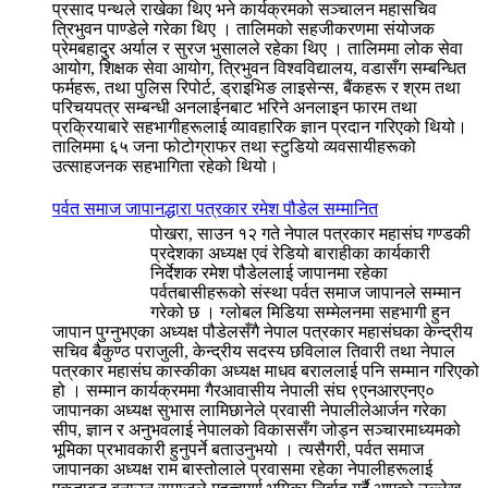
प्रसाद पन्थले राखेका थिए भने कार्यक्रमको सञ्चालन महासचिव
त्रिभुवन पाण्डेले गरेका थिए । तालिमको सहजीकरणमा संयोजक
प्रेमबहादुर अर्याल र सुरज भुसालले रहेका थिए । तालिममा लोक सेवा
आयोग, शिक्षक सेवा आयोग, त्रिभुवन विश्वविद्यालय, वडासँग सम्बन्धित
फर्महरू, तथा पुलिस रिपोर्ट, ड्राइभिङ लाइसेन्स, बैंकहरू र श्रम तथा
परिचयपत्र सम्बन्धी अनलाईनबाट भरिने अनलाइन फारम तथा
प्रक्रियाबारे सहभागीहरूलाई व्यावहारिक ज्ञान प्रदान गरिएको थियो।
तालिममा ६५ जना फोटोग्राफर तथा स्टुडियो व्यवसायीहरूको
उत्साहजनक सहभागिता रहेको थियो।
पर्वत समाज जापानद्धारा पत्रकार रमेश पौडेल सम्मानित
पोखरा, साउन १२ गते नेपाल पत्रकार महासंघ गण्डकी
प्रदेशका अध्यक्ष एवं रेडियो बाराहीका कार्यकारी
निर्देशक रमेश पौडेललाई जापानमा रहेका
पर्वतबासीहरूको संस्था पर्वत समाज जापानले सम्मान
गरेको छ । ग्लोबल मिडिया सम्मेलनमा सहभागी हुन
जापान पुग्नुभएका अध्यक्ष पौडेलसँगै नेपाल पत्रकार महासंघका केन्द्रीय
सचिव बैकुण्ठ पराजुली, केन्द्रीय सदस्य छविलाल तिवारी तथा नेपाल
पत्रकार महासंघ कास्कीका अध्यक्ष माधव बराललाई पनि सम्मान गरिएको
हो । सम्मान कार्यक्रममा गैरआवासीय नेपाली संघ ९एनआरएनए०
जापानका अध्यक्ष सुभास लामिछानेले प्रवासी नेपालीलेआर्जन गरेका
सीप, ज्ञान र अनुभवलाई नेपालको विकाससँग जोड्न सञ्चारमाध्यमको
भूमिका प्रभावकारी हुनुपर्ने बताउनुभयो । त्यसैगरी, पर्वत समाज
जापानका अध्यक्ष राम बास्तोलाले प्रवासमा रहेका नेपालीहरूलाई