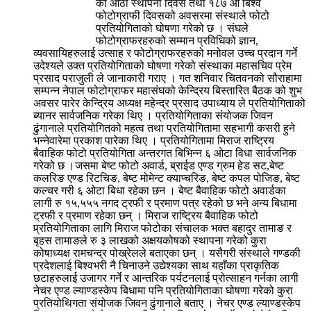
को आठौं स्थापना दिवस तथा १८७ औं बिश्व
फोटोग्राफी दिवसको अवसरमा संस्थाले फोटो
प्रतियोगिताको घोषणा गरेको छ । संघले
फोटोग्राफरहरुको सम्मान प्रविधिको ज्ञान,
व्यवसायिहरुलाई उत्साह र फोटोग्राफरहरुको मनोवल उच्च प्रदान गर्ने
उदेश्यले उक्त प्रतियोगिताको घोषणा गरेको संस्थाका महासचिव प्रेम
प्रसाद पराजुली ले जानाकारी गराए । गत शनिवार चितवनको सौराहामा
सम्पन्न नेपाल फोटोग्राफर महासंघको केन्द्रिय बिस्तारित बैठक को शुभ
अवसर पारेर केन्द्रिय अध्यक्ष महेन्द्र प्रसाद उपाध्याय ले प्रतियोगिताको
ब्यानर सार्वजनिक गरेका थिए । प्रतियोगिताका संयोजक जिवन
ढुंगानाले प्रतियोगितको महत्व तथा प्रतियोगितामा सहभागी कसरी हुने
भन्नेवारेमा प्रकाश पारेका थिए । प्रतियोगितामा मिराज राष्ट्रिय
बैवाहिक फोटो प्रतियोगिता अन्तरगत बिभिन्न ६ ओटा विधा सार्वजनिक
गरेको छ ।जसमा बेष्ट फोटो अवार्ड, ब्राईड एण्ड ग्रुम हेड सट,बेष्ट
कलरिङ एण्ड रिटचिङ, बेष्ट मोमेन्ट क्याप्चरिङ, बेष्ट कपल पोजिङ, बेष्ट
कल्चर गरी ६ ओटा बिधा रहेका छन । बेष्ट बैवाहिक फोटो अवार्डका
लागी रु १५,५५५ नगद ट्रफी र प्रमाण पत्र रहेको छ भने अन्य बिधामा
ट्रफी र प्रमाण रहेका छन् । मिराज राष्ट्रिय बैवाहिक फोटो
प्र्रतियोगिताका लागि मिराज फोटोका संचालक भक्त बहादुर तामाङ र
बृहस तामाङले रु ३ लाखको अक्षयकोषको स्थापना गरेको कुरा
कोषाध्यक्ष रामचन्द्र पोख्रेलले बताएका छन् । यसैगरी संस्थाले गण्डकी
प्रदेशलाई बिश्वभरी नै चिनाउने उद्येश्यका साथ यहाँका प्राकृतिक
छटाहरुलाई उजागर गर्ने र आन्तरिक पर्यटनलाई प्रोत्साहन गर्नका लागी
नेचर एण्ड ल्याण्डस्केप बिधामा पनि प्रतियोगिताका घोषणा गरेको कुरा
प्रतियोथिगता संयोजक जिवन ढुंगानाले बताए । नेचर एण्ड ल्याण्डस्केप