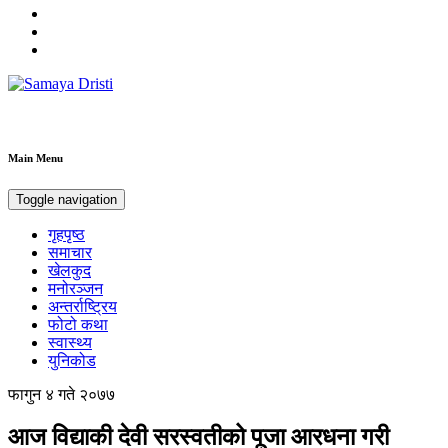
Samaya Dristi
Best News Site from Nepal
Main Menu
Toggle navigation
गृहपृष्ठ
समाचार
खेलकुद
मनोरञ्जन
अन्तर्राष्ट्रिय
फोटो कथा
स्वास्थ्य
युनिकोड
फागुन ४ गते २०७७
आज विद्याकी देवी सरस्वतीको पूजा आरधना गरी