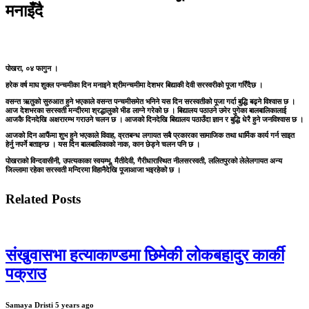
मनाइँदै
पोखरा, ०४ फागुन ।
हरेक वर्ष माघ शुक्ल पन्चमीका दिन मनाइने श्रीमन्चमीमा देशभर बिद्याकी देवी सरस्वरीको पूजा गरिँदैछ ।
वसन्त ऋतुको सुरुआत हुने भएकाले वसन्त पन्चमीसमेत भनिने यस दिन सरस्वतीको पूजा गर्दा बुद्धि बढ्ने विश्वास छ ।
आज देशभरका सरस्वती मन्दीरमा श्रद्धालुको भीड लाग्ने गरेको छ । बिद्यालय पठाउने उमेर पुगेका बालबालिकालाई
आजकै दिनदेखि अक्षरारम्भ गराउने चलन छ । आजको दिनदेखि बिद्यालय पठाउँदा ज्ञान र बुद्धि धेरै हुने जनविश्वास छ ।
आजको दिन आफैंमा शुभ हुने भएकाले विवाह, व्रतबन्ध लगायत सबै प्रकारका सामाजिक तथा धार्मिक कार्य गर्न साइत
हेर्नु नपर्ने बताइन्छ । यस दिन बालबालिकाको नाक, कान छेड्ने चलन पनि छ ।
पोखराको विन्दवासीनी, उपत्यकाका स्वयम्भू, मैतीदेवी, गैरीधारास्थित नीलसरस्वती, ललितपुरको लेलेलगायत अन्य
जिल्लामा रहेका सरस्वती मन्दिरमा विहानैदेखि पूजाआजा भइरहेको छ ।
Related Posts
संखुवासभा हत्याकाण्डमा छिमेकी लोकबहादुर कार्की
पक्राउ
Samaya Dristi
5 years ago