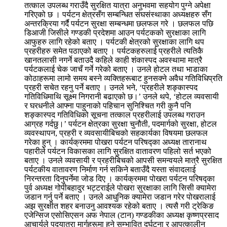
तत्काल उपलब्ध गराउँदै सुरक्षित यात्रा अनुभवमा सहयोग पुग्ने अपेक्षा
गरिएको छ । पर्यटन क्षेत्रसँग सम्बन्धित संघसंस्थाका अध्यक्षहरु सँग
अन्तरक्रिया गर्दै पर्यटन सुरक्षा सम्बन्धमा छलफल गरे । छलफल पछि
डिआजी जिसीले गण्डकी प्रदेशमा आउन पर्यटकको सुरक्षाका लागि
आफुहरु लागि रहेको बताए । पर्यटकी क्षेत्रको सुरक्षाका लागि थप
प्रहरीहरु समेत पठाएको बताए । पर्यटकहरुलाई प्रहरीले त्यतिकै
खानतलासी नगर्ने बताउदै कहिले काही शंकास्पद अवस्थामा मात्रै
पर्यटकलाई चेक जाचँ गर्ने गरेको बताए । उनले होटल तथा भाडाका
कोठाहरूमा लामो समय बस्ने व्यक्तिहरूबाट हुनसक्ने अवैध गतिविधिप्रति
प्रहरी सचेत रहनु पर्ने बताए । उनले भने, ‘प्रहरीले शङ्कास्पद
गतिविधिमाथि सूक्ष्म निगरानी बढाएको छ।’ उनले थपे, ‘होटल व्यवसायी
र घरधनीले आफ्ना पाहुनाको पहिचान सुनिश्चित गरी कुनै पनि
शङ्कास्पद गतिविधिको सूचना तत्काल प्रहरीलाई उपलब्ध गराउन
आग्रह गर्दछु।’ पर्यटन क्षेत्रका सुरक्षा चुनौती, पदमार्गको सुरक्षा, होटल
व्यवस्थापन, प्रहरी र व्यवसायीबिचको सहकार्यका विषयमा छलफल
गरेका हुन् । कार्यक्रममा पोखरा पर्यटन परिषद्का अध्यक्ष तारानाथ
पहारीले पर्यटन विकासका लागि सुरक्षित वातावरण पहिलो सर्त भएको
बताए । उनले व्यवसायी र प्रहरीबिचको आपसी समन्वयले मात्रै सुरक्षित
पर्यटकीय वातावरण निर्माण गर्न सकिने बताउँदै यस्ता संवादलाई
निरन्तरता दिनुपर्नेमा जोड दिए । कार्यक्रममा पोखरा पर्यटन परिषद्का
पुर्व अध्यक्ष गोपीबहादुर भट्टराईले पोखरा सुरक्षाका लागि सिसी क्यामेरा
जडान गर्नु पर्ने बताए । उनले आधुनिक क्यामेरा जडान गरेर पोखरालाई
अझ सुरक्षीत शहर बनाउनु आवश्यक रहेको बताए । त्यसै गरी ट्रेकिङ
एजेन्सिज एसोसिएसन अफ नेपाल (टान) गण्डकीका अध्यक्ष कृष्णप्रसाद
आचार्यले पदयात्रा मार्गहरूमा हुने सम्भावित दुर्घटना र आपत्कालीन