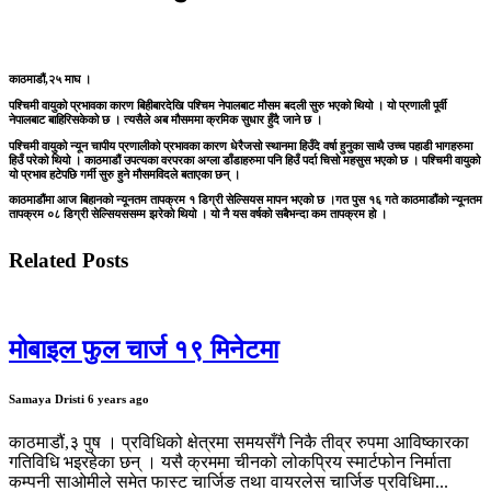
काठमाडौं,२५ माघ ।
पश्चिमी वायुको प्रभावका कारण बिहीबारदेखि पश्चिम नेपालबाट मौसम बदली सुरु भएको थियो । यो प्रणाली पूर्वी
नेपालबाट बाहिरिसकेको छ । त्यसैले अब मौसममा क्रमिक सुधार हुँदै जाने छ ।
पश्चिमी वायुको न्यून चापीय प्रणालीको प्रभावका कारण धेरैजसो स्थानमा हिउँदे वर्षा हुनुका साथै उच्च पहाडी भागहरुमा
हिउँ परेको थियो । काठमाडौं उपत्यका वरपरका अग्ला डाँडाहरुमा पनि हिउँ पर्दा चिसो महसुस भएको छ । पश्चिमी वायुको
यो प्रभाव हटेपछि गर्मी सुरु हुने मौसमविदले बताएका छन् ।
काठमाडौंमा आज बिहानको न्यूनतम तापक्रम १ डिग्री सेल्सियस मापन भएको छ ।गत पुस १६ गते काठमाडौंको न्यूनतम
तापक्रम ०८ डिग्री सेल्सियससम्म झरेको थियो । यो नै यस वर्षको सबैभन्दा कम तापक्रम हो ।
Related Posts
मोबाइल फुल चार्ज १९ मिनेटमा
Samaya Dristi
6 years ago
काठमाडौं,३ पुष । प्रविधिको क्षेत्रमा समयसँगै निकै तीव्र रुपमा आविष्कारका
गतिविधि भइरहेका छन् । यसै क्रममा चीनको लोकप्रिय स्मार्टफोन निर्माता
कम्पनी साओमीले समेत फास्ट चार्जिङ तथा वायरलेस चार्जिङ प्रविधिमा...