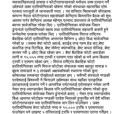
व्यवसायिहरुलाई उत्साह र फोटोग्राफरहरुको मनोवल उच्च प्रदान गर्ने
उदेश्यले उक्त प्रतियोगिताको घोषणा गरेको संस्थाका महासचिव प्रेम
प्रसाद पराजुली ले जानाकारी गराए । गत शनिवार चितवनको सौराहामा
सम्पन्न नेपाल फोटोग्राफर महासंघको केन्द्रिय बिस्तारित बैठक को शुभ
अवसर पारेर केन्द्रिय अध्यक्ष महेन्द्र प्रसाद उपाध्याय ले प्रतियोगिताको
ब्यानर सार्वजनिक गरेका थिए । प्रतियोगिताका संयोजक जिवन
ढुंगानाले प्रतियोगितको महत्व तथा प्रतियोगितामा सहभागी कसरी हुने
भन्नेवारेमा प्रकाश पारेका थिए । प्रतियोगितामा मिराज राष्ट्रिय
बैवाहिक फोटो प्रतियोगिता अन्तरगत बिभिन्न ६ ओटा विधा सार्वजनिक
गरेको छ ।जसमा बेष्ट फोटो अवार्ड, ब्राईड एण्ड ग्रुम हेड सट,बेष्ट
कलरिङ एण्ड रिटचिङ, बेष्ट मोमेन्ट क्याप्चरिङ, बेष्ट कपल पोजिङ, बेष्ट
कल्चर गरी ६ ओटा बिधा रहेका छन । बेष्ट बैवाहिक फोटो अवार्डका
लागी रु १५,५५५ नगद ट्रफी र प्रमाण पत्र रहेको छ भने अन्य बिधामा
ट्रफी र प्रमाण रहेका छन् । मिराज राष्ट्रिय बैवाहिक फोटो
प्र्रतियोगिताका लागि मिराज फोटोका संचालक भक्त बहादुर तामाङ र
बृहस तामाङले रु ३ लाखको अक्षयकोषको स्थापना गरेको कुरा
कोषाध्यक्ष रामचन्द्र पोख्रेलले बताएका छन् । यसैगरी संस्थाले गण्डकी
प्रदेशलाई बिश्वभरी नै चिनाउने उद्येश्यका साथ यहाँका प्राकृतिक
छटाहरुलाई उजागर गर्ने र आन्तरिक पर्यटनलाई प्रोत्साहन गर्नका लागी
नेचर एण्ड ल्याण्डस्केप बिधामा पनि प्रतियोगिताका घोषणा गरेको कुरा
प्रतियोथिगता संयोजक जिवन ढुंगानाले बताए । नेचर एण्ड ल्याण्डस्केप
बिधा अन्र्तगत फोटोहरु गण्डकी प्रदेश भित्रको हुनुपर्नेछ भने देशै भरिका
फोटोग्राफरहरु यस प्रतियोगितामा भाग लिन पाउनेछन । उक्त
प्रतियोगितामा बेस्ट फोटोले नगद रु १०,००० ट्रफि र प्रमाणपत्र
पाउनेछन भने उत्कृष्ट ५ तस्विरलाई ट्रफि र प्रमाणपत्र प्राप्त गर्नेछन् ।