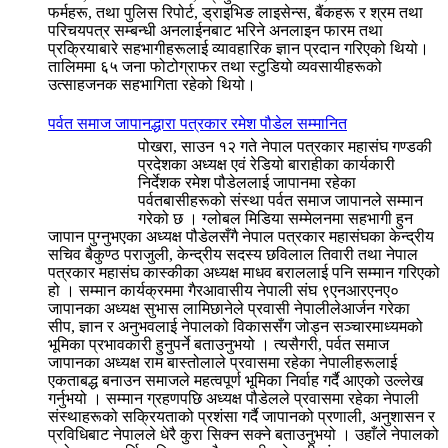
फर्महरू, तथा पुलिस रिपोर्ट, ड्राइभिङ लाइसेन्स, बैंकहरू र श्रम तथा
परिचयपत्र सम्बन्धी अनलाईनबाट भरिने अनलाइन फारम तथा
प्रक्रियाबारे सहभागीहरूलाई व्यावहारिक ज्ञान प्रदान गरिएको थियो।
तालिममा ६५ जना फोटोग्राफर तथा स्टुडियो व्यवसायीहरूको
उत्साहजनक सहभागिता रहेको थियो।
पर्वत समाज जापानद्धारा पत्रकार रमेश पौडेल सम्मानित
पोखरा, साउन १२ गते नेपाल पत्रकार महासंघ गण्डकी
प्रदेशका अध्यक्ष एवं रेडियो बाराहीका कार्यकारी
निर्देशक रमेश पौडेललाई जापानमा रहेका
पर्वतबासीहरूको संस्था पर्वत समाज जापानले सम्मान
गरेको छ । ग्लोबल मिडिया सम्मेलनमा सहभागी हुन
जापान पुग्नुभएका अध्यक्ष पौडेलसँगै नेपाल पत्रकार महासंघका केन्द्रीय
सचिव बैकुण्ठ पराजुली, केन्द्रीय सदस्य छविलाल तिवारी तथा नेपाल
पत्रकार महासंघ कास्कीका अध्यक्ष माधव बराललाई पनि सम्मान गरिएको
हो । सम्मान कार्यक्रममा गैरआवासीय नेपाली संघ ९एनआरएनए०
जापानका अध्यक्ष सुभास लामिछानेले प्रवासी नेपालीलेआर्जन गरेका
सीप, ज्ञान र अनुभवलाई नेपालको विकाससँग जोड्न सञ्चारमाध्यमको
भूमिका प्रभावकारी हुनुपर्ने बताउनुभयो । त्यसैगरी, पर्वत समाज
जापानका अध्यक्ष राम बास्तोलाले प्रवासमा रहेका नेपालीहरूलाई
एकताबद्ध बनाउन समाजले महत्वपूर्ण भूमिका निर्वाह गर्दै आएको उल्लेख
गर्नुभयो । सम्मान ग्रहणपछि अध्यक्ष पौडेलले प्रवासमा रहेका नेपाली
संस्थाहरूको सक्रियताको प्रशंसा गर्दै जापानको प्रणाली, अनुशासन र
प्रविधिबाट नेपालले धेरै कुरा सिक्न सक्ने बताउनुभयो । उहाँले नेपालको