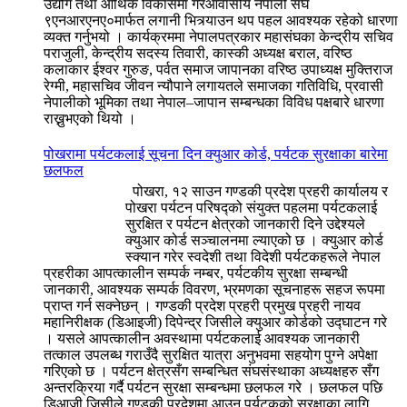
उद्योग तथा आर्थिक विकासमा गैरआवासीय नेपाली संघ
९एनआरएनए०मार्फत लगानी भित्र्याउन थप पहल आवश्यक रहेको धारणा
व्यक्त गर्नुभयो । कार्यक्रममा नेपालपत्रकार महासंघका केन्द्रीय सचिव
पराजुली, केन्द्रीय सदस्य तिवारी, कास्की अध्यक्ष बराल, वरिष्ठ
कलाकार ईश्वर गुरुङ, पर्वत समाज जापानका वरिष्ठ उपाध्यक्ष मुक्तिराज
रेग्मी, महासचिव जीवन न्यौपाने लगायतले समाजका गतिविधि, प्रवासी
नेपालीको भूमिका तथा नेपाल–जापान सम्बन्धका विविध पक्षबारे धारणा
राख्नुभएको थियो ।
पोखरामा पर्यटकलाई सूचना दिन क्युआर कोर्ड, पर्यटक सुरक्षाका बारेमा
छलफल
पोखरा, १२ साउन गण्डकी प्रदेश प्रहरी कार्यालय र
पोखरा पर्यटन परिषद्को संयुक्त पहलमा पर्यटकलाई
सुरक्षित र पर्यटन क्षेत्रको जानकारी दिने उद्देश्यले
क्युआर कोर्ड सञ्चालनमा ल्याएको छ । क्युआर कोर्ड
स्क्यान गरेर स्वदेशी तथा विदेशी पर्यटकहरूले नेपाल
प्रहरीका आपत्कालीन सम्पर्क नम्बर, पर्यटकीय सुरक्षा सम्बन्धी
जानकारी, आवश्यक सम्पर्क विवरण, भ्रमणका सूचनाहरू सहज रूपमा
प्राप्त गर्न सक्नेछन् । गण्डकी प्रदेश प्रहरी प्रमुख प्रहरी नायव
महानिरीक्षक (डिआइजी) दिपेन्द्र जिसीले क्युआर कोर्डको उद्घाटन गरे
। यसले आपत्कालीन अवस्थामा पर्यटकलाई आवश्यक जानकारी
तत्काल उपलब्ध गराउँदै सुरक्षित यात्रा अनुभवमा सहयोग पुग्ने अपेक्षा
गरिएको छ । पर्यटन क्षेत्रसँग सम्बन्धित संघसंस्थाका अध्यक्षहरु सँग
अन्तरक्रिया गर्दै पर्यटन सुरक्षा सम्बन्धमा छलफल गरे । छलफल पछि
डिआजी जिसीले गण्डकी प्रदेशमा आउन पर्यटकको सुरक्षाका लागि