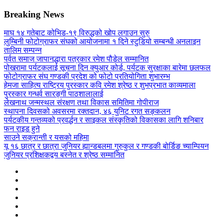
Breaking News
माघ १४ गतेबाट कोभिड-१९ विरुद्धको खोप लगाउन सुरु
लुम्बिनी फोटोग्राफर संघको आयोजनामा १ दिने स्टुडियो सम्बन्धी अनलाइन
तालिम सम्पन्न
पर्वत समाज जापानद्धारा पत्रकार रमेश पौडेल सम्मानित
पोखरामा पर्यटकलाई सूचना दिन क्युआर कोर्ड, पर्यटक सुरक्षाका बारेमा छलफल
फोटोग्राफर संघ गण्डकी प्रदेश को फोटो प्रतियोगिता शुभारम्भ
हेमजा साहित्य राष्ट्रिय पुरस्कार कवि रमेश श्रेष्ठ र शुभप्रभात काव्यमाला
पुरस्कार गन्धर्व सारङ्गी पाठशालालाई
लेखनाथ जन्मस्थल संरक्षण तथा विकास समितिमा गोपीराज
स्थापना दिवसको अवसरमा रक्तदान, ४६ युनिट रगत सङ्कलन
पर्यटकीय गन्तव्यको प्रवर्द्धन र साइकल संस्कृतिको विकासका लागि शनिबार
फन राइड हुने
साउने सक्रान्ती र यसको महिमा
यू १६ छात्र र छात्रा जुनियर ह्यान्डबलमा गुरुकुल र गण्डकी बोर्डिङ च्याम्पियन
जुनियर प्रशिक्षकद्वय बस्नेत र श्रेष्ठ सम्मानित