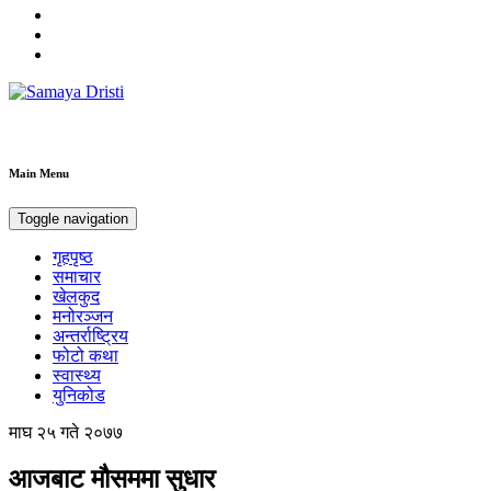
Samaya Dristi
Best News Site from Nepal
Main Menu
Toggle navigation
गृहपृष्ठ
समाचार
खेलकुद
मनोरञ्जन
अन्तर्राष्ट्रिय
फोटो कथा
स्वास्थ्य
युनिकोड
माघ २५ गते २०७७
आजबाट मौसममा सुधार