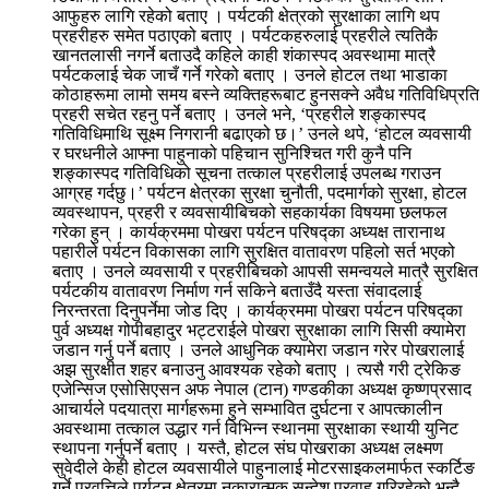
आफुहरु लागि रहेको बताए । पर्यटकी क्षेत्रको सुरक्षाका लागि थप
प्रहरीहरु समेत पठाएको बताए । पर्यटकहरुलाई प्रहरीले त्यतिकै
खानतलासी नगर्ने बताउदै कहिले काही शंकास्पद अवस्थामा मात्रै
पर्यटकलाई चेक जाचँ गर्ने गरेको बताए । उनले होटल तथा भाडाका
कोठाहरूमा लामो समय बस्ने व्यक्तिहरूबाट हुनसक्ने अवैध गतिविधिप्रति
प्रहरी सचेत रहनु पर्ने बताए । उनले भने, ‘प्रहरीले शङ्कास्पद
गतिविधिमाथि सूक्ष्म निगरानी बढाएको छ।’ उनले थपे, ‘होटल व्यवसायी
र घरधनीले आफ्ना पाहुनाको पहिचान सुनिश्चित गरी कुनै पनि
शङ्कास्पद गतिविधिको सूचना तत्काल प्रहरीलाई उपलब्ध गराउन
आग्रह गर्दछु।’ पर्यटन क्षेत्रका सुरक्षा चुनौती, पदमार्गको सुरक्षा, होटल
व्यवस्थापन, प्रहरी र व्यवसायीबिचको सहकार्यका विषयमा छलफल
गरेका हुन् । कार्यक्रममा पोखरा पर्यटन परिषद्का अध्यक्ष तारानाथ
पहारीले पर्यटन विकासका लागि सुरक्षित वातावरण पहिलो सर्त भएको
बताए । उनले व्यवसायी र प्रहरीबिचको आपसी समन्वयले मात्रै सुरक्षित
पर्यटकीय वातावरण निर्माण गर्न सकिने बताउँदै यस्ता संवादलाई
निरन्तरता दिनुपर्नेमा जोड दिए । कार्यक्रममा पोखरा पर्यटन परिषद्का
पुर्व अध्यक्ष गोपीबहादुर भट्टराईले पोखरा सुरक्षाका लागि सिसी क्यामेरा
जडान गर्नु पर्ने बताए । उनले आधुनिक क्यामेरा जडान गरेर पोखरालाई
अझ सुरक्षीत शहर बनाउनु आवश्यक रहेको बताए । त्यसै गरी ट्रेकिङ
एजेन्सिज एसोसिएसन अफ नेपाल (टान) गण्डकीका अध्यक्ष कृष्णप्रसाद
आचार्यले पदयात्रा मार्गहरूमा हुने सम्भावित दुर्घटना र आपत्कालीन
अवस्थामा तत्काल उद्धार गर्न विभिन्न स्थानमा सुरक्षाका स्थायी युनिट
स्थापना गर्नुपर्ने बताए । यस्तै, होटल संघ पोखराका अध्यक्ष लक्ष्मण
सुवेदीले केही होटल व्यवसायीले पाहुनालाई मोटरसाइकलमार्फत स्कर्टिङ
गर्ने प्रवृत्तिले पर्यटन क्षेत्रमा नकारात्मक सन्देश प्रवाह गरिरहेको भन्दै