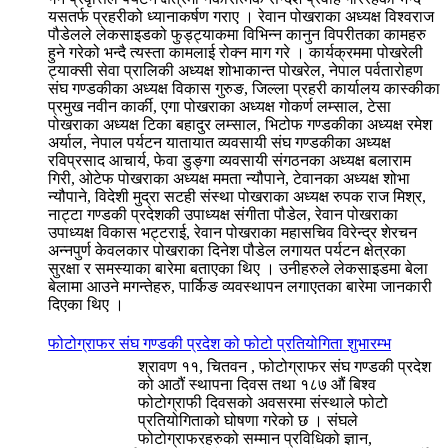
यसतर्फ प्रहरीको ध्यानाकर्षण गराए । रेवान पोखराका अध्यक्ष विश्वराज
पौडेलले लेकसाइडको फुड्ट्याकमा विभिन्न कानुन विपरीतका कामहरु
हुने गरेको भन्दै त्यस्ता कामलाई रोक्न माग गरे । कार्यक्रममा पोखरेली
ट्याक्सी सेवा प्रालिकी अध्यक्ष शोभाकान्त पोखरेल, नेपाल पर्वतारोहण
संघ गण्डकीका अध्यक्ष विकास गुरुङ, जिल्ला प्रहरी कार्यालय कास्कीका
प्रमुख नवीन कार्की, एगा पोखराका अध्यक्ष गोकर्ण लम्साल, टेसा
पोखराका अध्यक्ष टिका बहादुर लम्साल, भिटोफ गण्डकीका अध्यक्ष रमेश
अर्याल, नेपाल पर्यटन यातायात व्यवसायी संघ गण्डकीका अध्यक्ष
रविप्रसाद आचार्य, फेवा डुङ्गा व्यवसायी संगठनका अध्यक्ष बलाराम
गिरी, ओटेफ पोखराका अध्यक्ष ममता न्यौपाने, टेवानका अध्यक्ष शोभा
न्यौपाने, विदेशी मुद्रा सटही संस्था पोखराका अध्यक्ष रुपक राज मिश्र,
नाट्टा गण्डकी प्रदेशकी उपाध्यक्ष संगीता पौडेल, रेवान पोखराका
उपाध्यक्ष विकास भट्टराई, रेवान पोखराका महासचिव विरेन्द्र शेरचन
अन्नपुर्ण केवलकार पोखराका दिनेश पौडेल लगायत पर्यटन क्षेत्रका
सुरक्षा र समस्याका बारेमा बताएका थिए । उनीहरुले लेकसाइडमा बेला
बेलामा आउने मगन्तेहरु, पार्किङ व्यवस्थापन लगाएतका बारेमा जानकारी
दिएका थिए ।
फोटोग्राफर संघ गण्डकी प्रदेश को फोटो प्रतियोगिता शुभारम्भ
श्रावण ११, चितवन , फोटोग्राफर संघ गण्डकी प्रदेश
को आठौं स्थापना दिवस तथा १८७ औं बिश्व
फोटोग्राफी दिवसको अवसरमा संस्थाले फोटो
प्रतियोगिताको घोषणा गरेको छ । संघले
फोटोग्राफरहरुको सम्मान प्रविधिको ज्ञान,