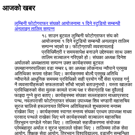
आजको खबर
लुम्बिनी फोटोग्राफर संघको आयोजनामा १ दिने स्टुडियो सम्बन्धी
अनलाइन तालिम सम्पन्न
१८ साउन बुटवल लुम्बिनी फोटोग्राफर संघ को
आयोजनामा १ दिने स्टुडियो सम्बन्धी अनलाइन तालिम
सम्पन्न भएको छ। फोटोग्राफी व्यवसायलाई
प्रविधिमैत्री र समयसापेक्ष बनाउने उद्देश्यका साथ उक्त
तालिम सञ्चालन गरिएको हो। संघका अध्यक्ष दिनेश
अर्यालको अध्यक्षतामा सम्पन्न उक्त कार्यक्रममा बुटवल
उपमहानगरपालिका वडा नम्बर ६ का अध्यक्ष लोकनाथ न्यौपाने प्रमुख
अतिथिका रूपमा रहेका थिए। कार्यक्रममा बोल्दै प्रमुख अतिथि
न्यौपानेले आधुनिक समयमा प्रविधिको सही प्रयोग गर्दै सेवा प्रवाह गर्नु
नै व्यवसायीहरूको सफलताको साँचो भएको बताउनुभयो। यस्ता खालका
प्रविधिहरुको सेवा मुलक कामले राज्य पक्ष र सेवाग्राहि पक्ष दुवैलाई
फाइदा गुग्ने कुरा बताए। कार्यक्रममा संघका सल्लाहकार माधवप्रसाद
पन्थ, नवलपरासी फोटोग्राफर संघका उपाध्यक्ष शिव भण्डारी महासचिव
सुरज चालिसे हरूलगायत विभिन्न अतिथिहरूले शुभकामना मन्तब्य
राखेका थिए । कार्यक्रममा स्वागत मन्तव्य संघका प्रथम उपाध्यक्ष माधव
प्रसाद पन्थले राखेका थिए भने कार्यक्रमको सञ्चालन महासचिव
त्रिभुवन पाण्डेले गरेका थिए । तालिमको सहजीकरणमा संयोजक
प्रेमबहादुर अर्याल र सुरज भुसालले रहेका थिए । तालिममा लोक सेवा
आयोग, शिक्षक सेवा आयोग, त्रिभुवन विश्वविद्यालय, वडासँग सम्बन्धित