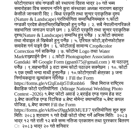
फोटोग्राफर संघ गण्डकी को स्थापना दिवस भाद्र २० गते भब्य
समारोहका विच समापन गरिने कुरा संस्थाका अध्यक्ष नारायण बहादुर
केसीले जानकारी दिए । बिधा प्रकृति तथा सुन्दर प्राकृतिक दृश्य
(Nature & Landscape) प्रतियोगिता सम्वन्धिनियमहरु १.फोटो
गण्डकी प्रदेश क्षेत्रभित्रखिचिएकोे हुनु पर्नेछ । २. सबै नेपालीनागरिकले
सहभागिता जनाउन पाउने छन । ३.फोटो प्रकृति तथा सुन्दर प्राकृतिक
दृश्य(Nature & Landscape) सम्वन्धि हुनु पर्नेछ । ४.फोटो क्यामरा
तथा मोवाइल ले खिचेको हुनु पर्नेछ । ५. एरियल फोटो,ड्रोनफोटोहरु
समावेश गर्न पाइने छैन । ६. फोटोलाई सामान्य Crop&color
Correction गर्न सकिनेछ । ७. फोटोमा Logo तथा Water
Markराख्नपाईने छैन । ८.फोटो Photographer Association
Gandaki को Google Form (gpan075@gmail.com ) मा पठाउनु
पर्नेछ । ९.सहभागीले ३ वटा सम्म फोटो पठाउन सक्नेछन । १०. फोटो
१ एक एमवी भन्दा माथी हुनुपर्नेछ । १०.फोटोग्राफी क्षेत्रका ३ जना
निर्णायकद्वारा मूल्यांकन गरिनेछ । Fill the Form
https://forms.gle/vf2qEn4jt5TtRmbh6 बिधा मिराज राष्ट्रिय
बैवाहिक फोटो प्रतियोगिता (Mirage National Wedding Photo
Contest –2026) १.बेष्ट फोटो अवार्ड २.ब्राईड एण्ड ग्रुम हेड सट
३.बेष्ट कलरिङ एण्ड रिटचिङ ४.बेष्ट मोमेन्ट क्याप्चरिङ ५.बेष्ट कपल
पोजिङ, ६.बेष्ट कल्चर Fill the Form
https://forms.gle/vkf6wtJ9ggMRMUEF7 प्रतियोगिता शुरु शुरु
मितिः २०८३ श्रावाण १ गते देखी फोटो पोष्ट गर्ने अन्तिम मितिः २०८३
भाद्र १२ गते राती १२ बजे सम्म नतिजा प्रकाशन तथा पुरस्कार बितरण
ः २०८३ भाद्र २० गते शनिवार