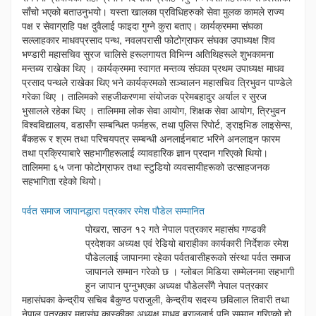
साँचो भएको बताउनुभयो। यस्ता खालका प्रविधिहरुको सेवा मुलक कामले राज्य
पक्ष र सेवाग्राहि पक्ष दुवैलाई फाइदा गुग्ने कुरा बताए। कार्यक्रममा संघका
सल्लाहकार माधवप्रसाद पन्थ, नवलपरासी फोटोग्राफर संघका उपाध्यक्ष शिव
भण्डारी महासचिव सुरज चालिसे हरूलगायत विभिन्न अतिथिहरूले शुभकामना
मन्तब्य राखेका थिए । कार्यक्रममा स्वागत मन्तव्य संघका प्रथम उपाध्यक्ष माधव
प्रसाद पन्थले राखेका थिए भने कार्यक्रमको सञ्चालन महासचिव त्रिभुवन पाण्डेले
गरेका थिए । तालिमको सहजीकरणमा संयोजक प्रेमबहादुर अर्याल र सुरज
भुसालले रहेका थिए । तालिममा लोक सेवा आयोग, शिक्षक सेवा आयोग, त्रिभुवन
विश्वविद्यालय, वडासँग सम्बन्धित फर्महरू, तथा पुलिस रिपोर्ट, ड्राइभिङ लाइसेन्स,
बैंकहरू र श्रम तथा परिचयपत्र सम्बन्धी अनलाईनबाट भरिने अनलाइन फारम
तथा प्रक्रियाबारे सहभागीहरूलाई व्यावहारिक ज्ञान प्रदान गरिएको थियो।
तालिममा ६५ जना फोटोग्राफर तथा स्टुडियो व्यवसायीहरूको उत्साहजनक
सहभागिता रहेको थियो।
पर्वत समाज जापानद्धारा पत्रकार रमेश पौडेल सम्मानित
पोखरा, साउन १२ गते नेपाल पत्रकार महासंघ गण्डकी
प्रदेशका अध्यक्ष एवं रेडियो बाराहीका कार्यकारी निर्देशक रमेश
पौडेललाई जापानमा रहेका पर्वतबासीहरूको संस्था पर्वत समाज
जापानले सम्मान गरेको छ । ग्लोबल मिडिया सम्मेलनमा सहभागी
हुन जापान पुग्नुभएका अध्यक्ष पौडेलसँगै नेपाल पत्रकार
महासंघका केन्द्रीय सचिव बैकुण्ठ पराजुली, केन्द्रीय सदस्य छविलाल तिवारी तथा
नेपाल पत्रकार महासंघ कास्कीका अध्यक्ष माधव बराललाई पनि सम्मान गरिएको हो