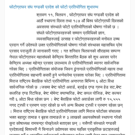
फोटोग्राफर संघ गण्डकी प्रदेश को फोटो प्रतियोगिता शुभारम्भ
श्रावण ११, चितवन , फोटोग्राफर संघ गण्डकी प्रदेश को
आठौं स्थापना दिवस तथा १८७ औं बिश्व फोटोग्राफी दिवसको
अवसरमा संस्थाले फोटो प्रतियोगिताको घोषणा गरेको छ ।
संघले फोटोग्राफरहरुको सम्मान प्रविधिको ज्ञान,
व्यवसायिहरुलाई उत्साह र फोटोग्राफरहरुको मनोवल उच्च
प्रदान गर्ने उदेश्यले उक्त प्रतियोगिताको घोषणा गरेको संस्थाका महासचिव प्रेम
प्रसाद पराजुली ले जानाकारी गराए । गत शनिवार चितवनको सौराहामा सम्पन्न
नेपाल फोटोग्राफर महासंघको केन्द्रिय बिस्तारित बैठक को शुभ अवसर पारेर
केन्द्रिय अध्यक्ष महेन्द्र प्रसाद उपाध्याय ले प्रतियोगिताको ब्यानर सार्वजनिक
गरेका थिए । प्रतियोगिताका संयोजक जिवन ढुंगानाले प्रतियोगितको महत्व तथा
प्रतियोगितामा सहभागी कसरी हुने भन्नेवारेमा प्रकाश पारेका थिए । प्रतियोगितामा
मिराज राष्ट्रिय बैवाहिक फोटो प्रतियोगिता अन्तरगत बिभिन्न ६ ओटा विधा
सार्वजनिक गरेको छ ।जसमा बेष्ट फोटो अवार्ड, ब्राईड एण्ड ग्रुम हेड सट,बेष्ट
कलरिङ एण्ड रिटचिङ, बेष्ट मोमेन्ट क्याप्चरिङ, बेष्ट कपल पोजिङ, बेष्ट कल्चर
गरी ६ ओटा बिधा रहेका छन । बेष्ट बैवाहिक फोटो अवार्डका लागी रु १५,५५५
नगद ट्रफी र प्रमाण पत्र रहेको छ भने अन्य बिधामा ट्रफी र प्रमाण रहेका छन्
। मिराज राष्ट्रिय बैवाहिक फोटो प्र्रतियोगिताका लागि मिराज फोटोका संचालक
भक्त बहादुर तामाङ र बृहस तामाङले रु ३ लाखको अक्षयकोषको स्थापना गरेको
कुरा कोषाध्यक्ष रामचन्द्र पोख्रेलले बताएका छन् । यसैगरी संस्थाले गण्डकी
प्रदेशलाई बिश्वभरी नै चिनाउने उद्येश्यका साथ यहाँका प्राकृतिक छटाहरुलाई