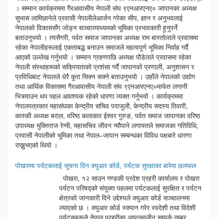
। सम्मान कार्यक्रममा गैरआवासीय नेपाली संघ ९एनआरएनए० जापानका अध्यक्ष
सुभास लामिछानेले प्रवासी नेपालीलेआर्जन गरेका सीप, ज्ञान र अनुभवलाई
नेपालको विकाससँग जोड्न सञ्चारमाध्यमको भूमिका प्रभावकारी हुनुपर्ने
बताउनुभयो । त्यसैगरी, पर्वत समाज जापानका अध्यक्ष राम बास्तोलाले प्रवासमा
रहेका नेपालीहरूलाई एकताबद्ध बनाउन समाजले महत्वपूर्ण भूमिका निर्वाह गर्दै
आएको उल्लेख गर्नुभयो । सम्मान ग्रहणपछि अध्यक्ष पौडेलले प्रवासमा रहेका
नेपाली संस्थाहरूको सक्रियताको प्रशंसा गर्दै जापानको प्रणाली, अनुशासन र
प्रविधिबाट नेपालले धेरै कुरा सिक्न सक्ने बताउनुभयो । उहाँले नेपालको उद्योग
तथा आर्थिक विकासमा गैरआवासीय नेपाली संघ ९एनआरएनए०मार्फत लगानी
भित्र्याउन थप पहल आवश्यक रहेको धारणा व्यक्त गर्नुभयो । कार्यक्रममा
नेपालपत्रकार महासंघका केन्द्रीय सचिव पराजुली, केन्द्रीय सदस्य तिवारी,
कास्की अध्यक्ष बराल, वरिष्ठ कलाकार ईश्वर गुरुङ, पर्वत समाज जापानका वरिष्ठ
उपाध्यक्ष मुक्तिराज रेग्मी, महासचिव जीवन न्यौपाने लगायतले समाजका गतिविधि,
प्रवासी नेपालीको भूमिका तथा नेपाल–जापान सम्बन्धका विविध पक्षबारे धारणा
राख्नुभएको थियो ।
पोखरामा पर्यटकलाई सूचना दिन क्युआर कोर्ड, पर्यटक सुरक्षाका बारेमा छलफल
पोखरा, १२ साउन गण्डकी प्रदेश प्रहरी कार्यालय र पोखरा
पर्यटन परिषद्को संयुक्त पहलमा पर्यटकलाई सुरक्षित र पर्यटन
क्षेत्रको जानकारी दिने उद्देश्यले क्युआर कोर्ड सञ्चालनमा
ल्याएको छ । क्युआर कोर्ड स्क्यान गरेर स्वदेशी तथा विदेशी
पर्यटकहरूले नेपाल प्रहरीका आपत्कालीन सम्पर्क नम्बर,