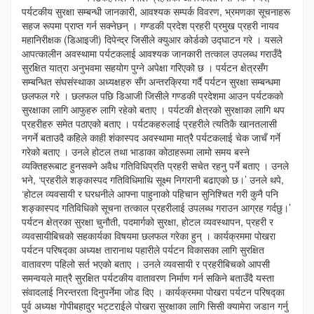
पर्यटकीय सुरक्षा सम्बन्धी जानकारी, आवश्यक सम्पर्क विवरण, भ्रमणका सूचनाहरू
सहज रूपमा प्राप्त गर्न सक्नेछन् । गण्डकी प्रदेश प्रहरी प्रमुख प्रहरी नायव
महानिरीक्षक (डिआइजी) दिपेन्द्र जिसीले क्युआर कोर्डको उद्घाटन गरे । यसले
आपत्कालीन अवस्थामा पर्यटकलाई आवश्यक जानकारी तत्काल उपलब्ध गराउँदै
सुरक्षित यात्रा अनुभवमा सहयोग पुग्ने अपेक्षा गरिएको छ । पर्यटन क्षेत्रसँग
सम्बन्धित संघसंस्थाका अध्यक्षहरु सँग अन्तरक्रिया गर्दै पर्यटन सुरक्षा सम्बन्धमा
छलफल गरे । छलफल पछि डिआजी जिसीले गण्डकी प्रदेशमा आउन पर्यटकको
सुरक्षाका लागि आफुहरु लागि रहेको बताए । पर्यटकी क्षेत्रको सुरक्षाका लागि थप
प्रहरीहरु समेत पठाएको बताए । पर्यटकहरुलाई प्रहरीले त्यतिकै खानतलासी
नगर्ने बताउदै कहिले काही शंकास्पद अवस्थामा मात्रै पर्यटकलाई चेक जाचँ गर्ने
गरेको बताए । उनले होटल तथा भाडाका कोठाहरूमा लामो समय बस्ने
व्यक्तिहरूबाट हुनसक्ने अवैध गतिविधिप्रति प्रहरी सचेत रहनु पर्ने बताए । उनले
भने, ‘प्रहरीले शङ्कास्पद गतिविधिमाथि सूक्ष्म निगरानी बढाएको छ।’ उनले थपे,
‘होटल व्यवसायी र घरधनीले आफ्ना पाहुनाको पहिचान सुनिश्चित गरी कुनै पनि
शङ्कास्पद गतिविधिको सूचना तत्काल प्रहरीलाई उपलब्ध गराउन आग्रह गर्दछु।’
पर्यटन क्षेत्रका सुरक्षा चुनौती, पदमार्गको सुरक्षा, होटल व्यवस्थापन, प्रहरी र
व्यवसायीबिचको सहकार्यका विषयमा छलफल गरेका हुन् । कार्यक्रममा पोखरा
पर्यटन परिषद्का अध्यक्ष तारानाथ पहारीले पर्यटन विकासका लागि सुरक्षित
वातावरण पहिलो सर्त भएको बताए । उनले व्यवसायी र प्रहरीबिचको आपसी
समन्वयले मात्रै सुरक्षित पर्यटकीय वातावरण निर्माण गर्न सकिने बताउँदै यस्ता
संवादलाई निरन्तरता दिनुपर्नेमा जोड दिए । कार्यक्रममा पोखरा पर्यटन परिषद्का
पुर्व अध्यक्ष गोपीबहादुर भट्टराईले पोखरा सुरक्षाका लागि सिसी क्यामेरा जडान गर्नु