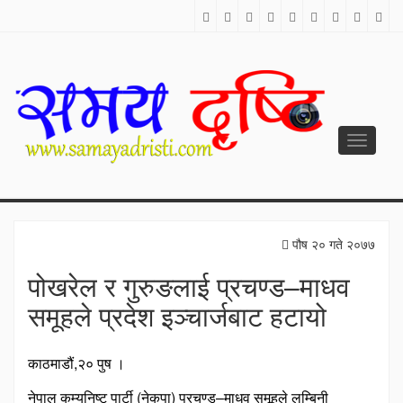
Toggle
navigati
SAMAYA DRISTI
Best News Site from Nepal
पौष २० गते २०७७
पोखरेल र गुरुङलाई प्रचण्ड–माधव
समूहले प्रदेश इञ्चार्जबाट हटायो
काठमाडौं,२० पुष ।
नेपाल कम्युनिष्ट पार्टी (नेकपा) प्रचण्ड–माधव समूहले लुम्बिनी