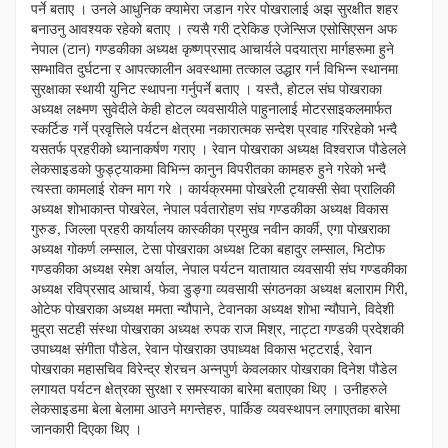
पर्ने बताए । उनले आधुनिक क्यामेरा जडान गरेर पोखरालाई अझ सुरक्षीत शहर
बनाउनु आवश्यक रहेको बताए । त्यसै गरी ट्रेकिङ एजेन्सिज एसोसिएसन अफ
नेपाल (टान) गण्डकीका अध्यक्ष कृष्णप्रसाद आचार्यले पदयात्रा मार्गहरूमा हुने
सम्भावित दुर्घटना र आपत्कालीन अवस्थामा तत्काल उद्धार गर्न विभिन्न स्थानमा
सुरक्षाका स्थायी युनिट स्थापना गर्नुपर्ने बताए । यस्तै, होटल संघ पोखराका
अध्यक्ष लक्ष्मण सुवेदीले केही होटल व्यवसायीले पाहुनालाई मोटरसाइकलमार्फत
स्कर्टिङ गर्ने प्रवृत्तिले पर्यटन क्षेत्रमा नकारात्मक सन्देश प्रवाह गरिरहेको भन्दै
यसतर्फ प्रहरीको ध्यानाकर्षण गराए । रेवान पोखराका अध्यक्ष विश्वराज पौडेलले
लेकसाइडको फुड्ट्याकमा विभिन्न कानुन विपरीतका कामहरु हुने गरेको भन्दै
त्यस्ता कामलाई रोक्न माग गरे । कार्यक्रममा पोखरेली ट्याक्सी सेवा प्रालिकी
अध्यक्ष शोभाकान्त पोखरेल, नेपाल पर्वतारोहण संघ गण्डकीका अध्यक्ष विकास
गुरुङ, जिल्ला प्रहरी कार्यालय कास्कीका प्रमुख नवीन कार्की, एगा पोखराका
अध्यक्ष गोकर्ण लम्साल, टेसा पोखराका अध्यक्ष टिका बहादुर लम्साल, भिटोफ
गण्डकीका अध्यक्ष रमेश अर्याल, नेपाल पर्यटन यातायात व्यवसायी संघ गण्डकीका
अध्यक्ष रविप्रसाद आचार्य, फेवा डुङ्गा व्यवसायी संगठनका अध्यक्ष बलाराम गिरी,
ओटेफ पोखराका अध्यक्ष ममता न्यौपाने, टेवानका अध्यक्ष शोभा न्यौपाने, विदेशी
मुद्रा सटही संस्था पोखराका अध्यक्ष रुपक राज मिश्र, नाट्टा गण्डकी प्रदेशकी
उपाध्यक्ष संगीता पौडेल, रेवान पोखराका उपाध्यक्ष विकास भट्टराई, रेवान
पोखराका महासचिव विरेन्द्र शेरचन अन्नपुर्ण केवलकार पोखराका दिनेश पौडेल
लगायत पर्यटन क्षेत्रका सुरक्षा र समस्याका बारेमा बताएका थिए । उनीहरुले
लेकसाइडमा बेला बेलामा आउने मगन्तेहरु, पार्किङ व्यवस्थापन लगाएतका बारेमा
जानकारी दिएका थिए ।