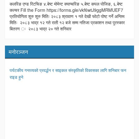
कलरिङ एण्ड रिटचिङ ४.बेष्ट मोमेन्ट क्याप्चरिङ ५.बेष्ट कपल पोजिङ, ६.बेष्ट
कल्चर Fill the Form https://forms.gle/vkf6wtJ9ggMRMUEF7
प्रतियोगिता शुरु शुरु मितिः २०८३ श्रावाण १ गते देखी फोटो पोष्ट गर्ने अन्तिम
मितिः २०८३ भाद्र १२ गते राती १२ बजे सम्म नतिजा प्रकाशन तथा पुरस्कार
बितरण ः २०८३ भाद्र २० गते शनिवार
मनोरञ्जन
पर्यटकीय गन्तव्यको प्रवर्द्धन र साइकल संस्कृतिको विकासका लागि शनिबार फन
राइड हुने