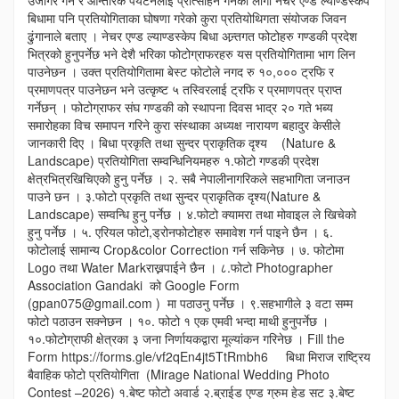
उजागर गर्ने र आन्तरिक पर्यटनलाई प्रोत्साहन गर्नका लागी नेचर एण्ड ल्याण्डस्केप
बिधामा पनि प्रतियोगिताका घोषणा गरेको कुरा प्रतियोथिगता संयोजक जिवन
ढुंगानाले बताए । नेचर एण्ड ल्याण्डस्केप बिधा अन्र्तगत फोटोहरु गण्डकी प्रदेश
भित्रको हुनुपर्नेछ भने देशै भरिका फोटोग्राफरहरु यस प्रतियोगितामा भाग लिन
पाउनेछन । उक्त प्रतियोगितामा बेस्ट फोटोले नगद रु १०,००० ट्रफि र
प्रमाणपत्र पाउनेछन भने उत्कृष्ट ५ तस्विरलाई ट्रफि र प्रमाणपत्र प्राप्त
गर्नेछन् । फोटोग्राफर संघ गण्डकी को स्थापना दिवस भाद्र २० गते भब्य
समारोहका विच समापन गरिने कुरा संस्थाका अध्यक्ष नारायण बहादुर केसीले
जानकारी दिए । बिधा प्रकृति तथा सुन्दर प्राकृतिक दृश्य (Nature &
Landscape) प्रतियोगिता सम्वन्धिनियमहरु १.फोटो गण्डकी प्रदेश
क्षेत्रभित्रखिचिएकोे हुनु पर्नेछ । २. सबै नेपालीनागरिकले सहभागिता जनाउन
पाउने छन । ३.फोटो प्रकृति तथा सुन्दर प्राकृतिक दृश्य(Nature &
Landscape) सम्वन्धि हुनु पर्नेछ । ४.फोटो क्यामरा तथा मोवाइल ले खिचेको
हुनु पर्नेछ । ५. एरियल फोटो,ड्रोनफोटोहरु समावेश गर्न पाइने छैन । ६.
फोटोलाई सामान्य Crop&color Correction गर्न सकिनेछ । ७. फोटोमा
Logo तथा Water Markराख्नपाईने छैन । ८.फोटो Photographer
Association Gandaki को Google Form
(gpan075@gmail.com ) मा पठाउनु पर्नेछ । ९.सहभागीले ३ वटा सम्म
फोटो पठाउन सक्नेछन । १०. फोटो १ एक एमवी भन्दा माथी हुनुपर्नेछ ।
१०.फोटोग्राफी क्षेत्रका ३ जना निर्णायकद्वारा मूल्यांकन गरिनेछ । Fill the
Form https://forms.gle/vf2qEn4jt5TtRmbh6 बिधा मिराज राष्ट्रिय
बैवाहिक फोटो प्रतियोगिता (Mirage National Wedding Photo
Contest –2026) १.बेष्ट फोटो अवार्ड २.ब्राईड एण्ड ग्रुम हेड सट ३.बेष्ट