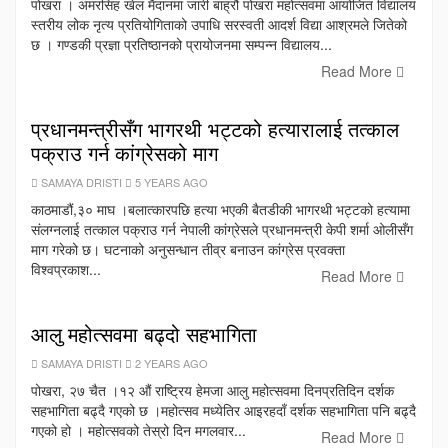
पोखरा । अमरसिंह खेल मैदानमा जारी बाह्रौं पोखरा महोत्सवमा आयोजित विद्यालय
स्तरीय लोक नृत्य प्रतियोगिताको उपाधि सरस्वती आदर्श विद्या आश्रमले जितेको
छ । गण्डकी प्रज्ञा प्रतिष्ठानको प्रायोजनमा सम्पन्न विद्यालय...
Read More
प्रधानमन्त्रीसँग भागरथी भट्टको हत्यारालाई तत्काल
पक्राउ गर्न कांग्रेसको माग
SAMAYA DRISTI
5 YEARS AGO
काठमाडौं,३० माघ ।बलात्कारपछि हत्या भएकी बैतडीकी भागरथी भट्टको हत्यामा
संलग्नलाई तत्काल पक्राउ गर्न नेपाली कांग्रेसले प्रधानमन्त्री केपी शर्मा ओलीसँग
माग गरेको छ। घटनाको अनुसन्धान तीव्र बनाउन कांग्रेस प्रवक्ता
विश्वप्रकाश...
Read More
आलु महोत्सवमा बढ्दो सहभागिता
SAMAYA DRISTI
2 YEARS AGO
पोखरा, २७ चैत ।१२ औं राष्ट्रिय हेमजा आलु महोत्सवमा दिनप्रतिदिन दर्शक
सहभागिता बढ्दै गएको छ ।महोत्सव मध्येतिर आइरहदाँ दर्शक सहभागिता पनि बढ्दै
गएको हो । महोत्सवको तेस्रो दिन मगलवार...
Read More