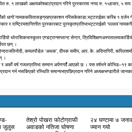
थापित रु. १ लाखको अक्षयकोषबाटप्रदान गरिने पुरस्कारमा नगद रु. १५हजार, ५ सय
धुवाँको धागो’नामककवितासङ्ग्रहप्रकाशन गरिसकेकाडा.भट्टराईका करिब १ दर्जन 
र र राष्ट्रियशान्तिगीत पुरस्कारबाट पुरस्कृतप्रतिभाभट्टराईको ‘पल्लव’नामक
ियो थोरासिकभास्कुलर एण्डट्रान्सप्लान्ट सेन्टर, त्रिविशिक्षणअस्पतालमाकार्डिय
्यरत छन् ।
विन्दराजविनोदी, कमलपौडेल ‘अथक’, दीपक समीप, आर. के. अदिप्तगिरी, कपिलशर्मा
न् ।
 र अर्को वर्ष गजलप्रतिभा सम्मान अर्पणगर्दै आएको छ । यस वर्षभने कोभिड–१९ क
रदान गर्न नसकिएको रस्थिति समान्यभएपछिप्रदान गरिने अध्यक्षभण्डारीले जानका
ण्ड-
तेश्रो पोखरा फोटोग्राफी
२४ घण्टामा ७ जना
य जुलुस
अवाडको नतिजा घोषणा
ज्यान गयो