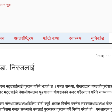
लुम्बिनी फोटोग्राफर संघको आयोजनामा १ दिने स्टुडियो सम्बन्धी अनलाइन तालिम सम्
्जन
अन्तर्राष्ट्रिय
फोटो कथा
स्वास्थ्य
युनिकोड
भाद्र १५ 
 डा. निरजलाई
िरज भट्टराईलाई प्रदान गरिने भएको छ ।गजल सन्ध्या, पोखराद्वारा गण्डकीप्रदेश
भट्टराईले नेपालीगजलमा पु¥याएका योगदानको कदर गर्दैप्रदान गरिने सन्ध्याकाअ
ा संस्थापकअध्यक्षदिलिप दोषी रपूर्व अध्यक्ष बिर्सना बस्नेत सदस्यतथाअध्यक्ष मोह
िसमा गजल सन्ध्याले उनलाई पुरस्कार प्रदान गर्ने निर्णय गरेको हो ।एनआरएन य