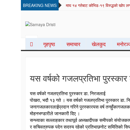
िरुद्धको खोप लगाउन सुरु
BREAKING NEWS
SAMAYA DRISTI
Best News Site from Nepal
गृहपृष्ठ
समाचार
खेलकुद
मनोरञ
यस वर्षको गजलप्रतिभा पुरस्कार
यस वर्षको गजलप्रतिभा पुरस्कार डा. निरजलाई
पोखरा, भदौ १३ गते । यस वर्षको गजलप्रतिभा पुरस्कार डा. न
जनागजलकारलाईप्रदान गरिने पुरस्कारयस वर्ष तनहुँकागजलकार 
मोहनभण्डारीले जानकारी दिए ।
सन्ध्याका सल्लाहकार तथापूर्व अध्यक्षदीपक समीपको संयोजकत्वम
र सचिवत्रुपक पदेन सदस्य रहेको प्रतिभाछनोट समितिको सिफार