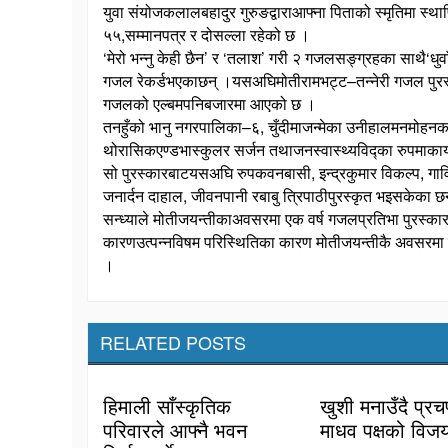
युवा संयोजकलालबहादुर गुरुङद्वाराआफ्ना पिताको स्मृतिमा स्
५५,सम्मानपत्र र दोसल्ला रहेको छ ।
‘मेरो भन्नु केही छैन’ र ‘तलाश’ गरी २ गजलसङ्ग्रहका साथै‘
गजल रेकर्डभएकाछन् ।यसअघिमोतीरामभट्ट–तन्नेरी गजल पुरस्का
गजलको एल्बमपनिबजारमा आएको छ ।
तनहुँको भानु नगरपालिका–६, चुँदीमाजन्मेका उनीहालमनमोहनकार्ड
थोरासिकएण्डभास्कुलर सर्जन तथाजनस्वास्थ्यविद्का रुपमाकार
सो पुरस्कारबाटयसअघि रुपकवनबासी, इन्द्रकुमार विकल्प, गा
जनार्दन दाहाल, जीवनपानी रबाबु त्रिपाठीपुरस्कृत भइसकेका छ
सन्ध्याले मोतीजयन्तीकाअवसरमा एक वर्ष गजलप्रतिभा पुरस्कार
कारणउत्पन्नविषम परिस्थितिका कारण मोतीजयन्तीकै अवसरमा प्
।
RELATED POSTS
हिमाली साँस्कृतिक
खुशी मनाउँदै प्रच
परिवारले आफ्नै भवन
माधव पक्षको विज