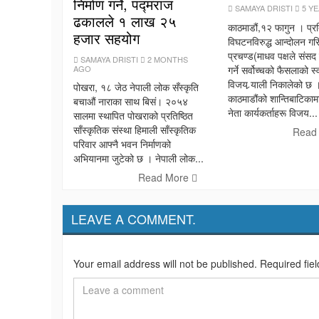
निर्माण गर्ने, पद्मराज
SAMAYA DRISTI
5 Y
ढकालले १ लाख २५
काठमाडौं,१२ फागुन । प्र
हजार सहयोग
विघटनविरुद्ध आन्दोलन गर
प्रचण्ड(माधव पक्षले संसद 
SAMAYA DRISTI
2 MONTHS
AGO
गर्ने सर्वोच्चको फैसलाको स्व
विजय र्‍याली निकालेको छ 
पोखरा, १८ जेठ नेपाली लोक सँस्कृति
काठमाडौंको शान्तिबाटिकाम
बचाऔं नाराका साथ बिसं। २०५४
नेता कार्यकर्ताहरू विजय...
सालमा स्थापित पोखराको प्रतिष्ठित
साँस्कृतिक संस्था हिमाली साँस्कृतिक
Read
परिवार आफ्नै भवन निर्माणको
अभियानमा जुटेको छ । नेपाली लोक...
Read More
LEAVE A COMMENT.
Your email address will not be published. Required fie