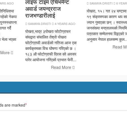
लाइफ टाइम एचिभमेन्ट
EARS AGO
SAMAYA DRISTI
6 YEA
अवार्ड जयन्द्रराज
तिनिधिसभा
पोखरा, १५। गत २४ घण्टामा
राजभण्डारीलाई
िरहेको नेकपा
१९ संक्रमणका कारण थप सा
पुनस्स्थापना
ज्यान गुमाएका छन् । स्वास्थ्
SAMAYA DRISTI
4 YEARS AGO
ागत गर्दै
जनसंख्या मन्त्रालयको नियम
पोखरा,भाद्र ३पोखरा फोटोग्राफर
।
पत्रकार सम्मेलनमा दिइएको 
संघद्वारा संचालित तेश्रो पोखरा
ा भेला भएका
अनुसार नेपाल हालसम्म कुल..
फोटोग्राफी अवार्डको नतिजा आज एक
Read M
कार्यक्रमका विच घोषणा गरिएको छ ।
 More
१८३ औ फोटोग्राफी दिवस को अवसर
पारेर आयोजना गरिएको प्रभात फेरी...
Read More
lds are marked
*