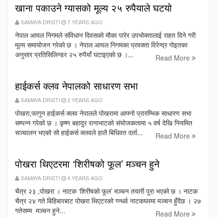
खाना पकाउने ग्यासको मूल्य २५ रुपैयाले घटयो
SAMAYA DRISTI
7 YEARS AGO
नेपाल आयल निगमले संविधान दिवसको मौका पारेर उपभोक्तालाई राहत दिने गरी
मूल्य समायोजन गरेको छ । नेपाल आयल निगमका प्रवक्ता विरेन्द्र गोइतका
अनुसार प्रतिसिलिन्डर २५ रुपैयाँ घटाइएको छ ।...
Read More
हाईकर्स क्लव नेपालको साधारण सभा
SAMAYA DRISTI
2 YEARS AGO
पोखरा,फागुन हाईकर्स क्लव नेपालले पोखरामा आफ्नो प्रारम्भिक साधारण सभा
सम्पन्न गरेको छ । कृष्ण बहादुर रानाभाटको संयोजकत्वमा ५ वर्ष देखि नियमित
सञ्चालन भएको सो हाईकर्स क्लवले हालै बिधिवत दर्ता...
Read More
पोखरा थिएटरमा ‘शिरीषको फूल’ मञ्चन हुने
SAMAYA DRISTI
4 YEARS AGO
चैत्र २३ ,पोखरा । नाटक ‘शिरीषको फूल’ मञ्चन तयारी पुरा भएको छ । नाटक
चैत्र २४ गते बिहिबारबाट पोखरा थिएटरको गन्धर्व नाटकघरमा मञ्चन हुँदैछ । २७
गतेसम्म मञ्चन हुने...
Read More