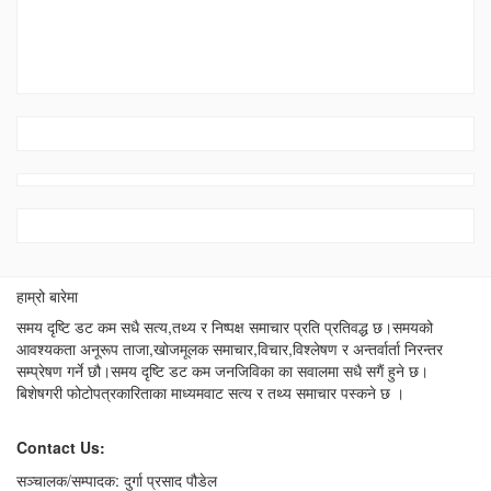
हाम्रो बारेमा
समय दृष्टि डट कम सधै सत्य,तथ्य र निष्पक्ष समाचार प्रति प्रतिवद्ध छ।समयको
आवश्यकता अनूरूप ताजा,खोजमूलक समाचार,विचार,विश्लेषण र अन्तर्वार्ता निरन्तर
सम्प्रेषण गर्ने छौ।समय दृष्टि डट कम जनजिविका का सवालमा सधै सगैं हुने छ।
बिशेषगरी फोटोपत्रकारिताका माध्यमवाट सत्य र तथ्य समाचार पस्कने छ ।
Contact Us:
सञ्चालक/सम्पादक: दुर्गा प्रसाद पौडेल