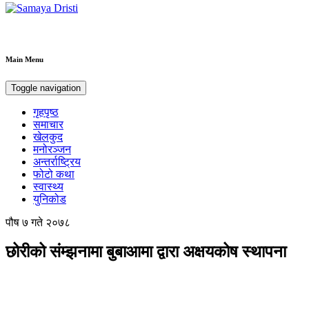
Samaya Dristi
Best News Site from Nepal
Main Menu
Toggle navigation
गृहपृष्ठ
समाचार
खेलकुद
मनोरञ्जन
अन्तर्राष्ट्रिय
फोटो कथा
स्वास्थ्य
युनिकोड
पौष ७ गते २०७८
छोरीको संम्झनामा बुबाआमा द्वारा अक्षयकोष स्थापना