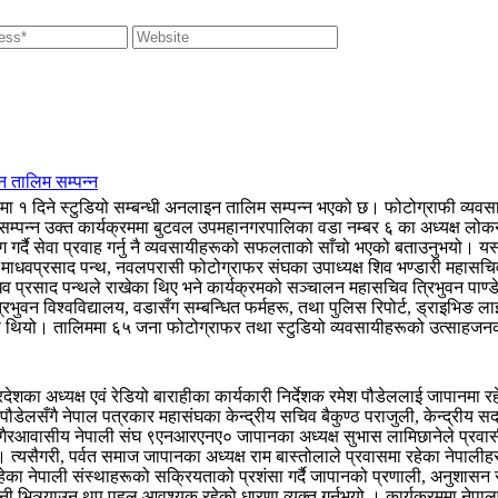
न तालिम सम्पन्न
१ दिने स्टुडियो सम्बन्धी अनलाइन तालिम सम्पन्न भएको छ। फोटोग्राफी व्यवसाय
 सम्पन्न उक्त कार्यक्रममा बुटवल उपमहानगरपालिका वडा नम्बर ६ का अध्यक्ष लोकना
र्दै सेवा प्रवाह गर्नु नै व्यवसायीहरूको सफलताको साँचो भएको बताउनुभयो। यस्ता
ार माधवप्रसाद पन्थ, नवलपरासी फोटोग्राफर संघका उपाध्यक्ष शिव भण्डारी महासच
 माधव प्रसाद पन्थले राखेका थिए भने कार्यक्रमको सञ्चालन महासचिव त्रिभुवन पा
भुवन विश्वविद्यालय, वडासँग सम्बन्धित फर्महरू, तथा पुलिस रिपोर्ट, ड्राइभिङ 
िएको थियो। तालिममा ६५ जना फोटोग्राफर तथा स्टुडियो व्यवसायीहरूको उत्साहज
ेशका अध्यक्ष एवं रेडियो बाराहीका कार्यकारी निर्देशक रमेश पौडेललाई जापानमा र
ष पौडेलसँगै नेपाल पत्रकार महासंघका केन्द्रीय सचिव बैकुण्ठ पराजुली, केन्द्री
 गैरआवासीय नेपाली संघ ९एनआरएनए० जापानका अध्यक्ष सुभास लामिछानेले प्रवास
। त्यसैगरी, पर्वत समाज जापानका अध्यक्ष राम बास्तोलाले प्रवासमा रहेका नेपालीह
रहेका नेपाली संस्थाहरूको सक्रियताको प्रशंसा गर्दै जापानको प्रणाली, अनुशासन र 
त्र्याउन थप पहल आवश्यक रहेको धारणा व्यक्त गर्नुभयो । कार्यक्रममा नेपालपत