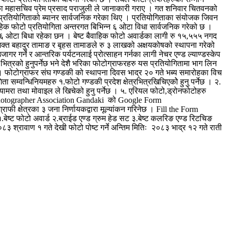
्थाका महासचिव प्रेम प्रसाद पराजुली ले जानाकारी गराए । गत शनिवार चितवनको
य ले प्रतियोगिताको ब्यानर सार्वजनिक गरेका थिए । प्रतियोगिताका संयोजक जिवन
ैवाहिक फोटो प्रतियोगिता अन्तरगत बिभिन्न ६ ओटा विधा सार्वजनिक गरेको छ ।
 गरी ६ ओटा बिधा रहेका छन । बेष्ट बैवाहिक फोटो अवार्डका लागी रु १५,५५५ नगद
क भक्त बहादुर तामाङ र बृहस तामाङले रु ३ लाखको अक्षयकोषको स्थापना गरेको
ागर गर्ने र आन्तरिक पर्यटनलाई प्रोत्साहन गर्नका लागी नेचर एण्ड ल्याण्डस्केप
भित्रको हुनुपर्नेछ भने देशै भरिका फोटोग्राफरहरु यस प्रतियोगितामा भाग लिन
न् । फोटोग्राफर संघ गण्डकी को स्थापना दिवस भाद्र २० गते भब्य समारोहका विच
सम्वन्धिनियमहरु १.फोटो गण्डकी प्रदेश क्षेत्रभित्रखिचिएकोे हुनु पर्नेछ । २.
यामरा तथा मोवाइल ले खिचेको हुनु पर्नेछ । ५. एरियल फोटो,ड्रोनफोटोहरु
ो Photographer Association Gandaki को Google Form
 क्षेत्रका ३ जना निर्णायकद्वारा मूल्यांकन गरिनेछ । Fill the Form
ट फोटो अवार्ड २.ब्राईड एण्ड ग्रुम हेड सट ३.बेष्ट कलरिङ एण्ड रिटचिङ
३ श्रावाण १ गते देखी फोटो पोष्ट गर्ने अन्तिम मितिः २०८३ भाद्र १२ गते राती