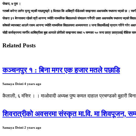
पोखरा, ७ पुस ।
गतबर्ष करेन्ट लागेर मृत्यु भएकी माछापुच्छ्रे ३ धिताल कि अबिश्री पौडेलको सम्झनामा अक्षयकोष स्थापना भएको छ । स्व
पोखरा ३१ बेगनासमा रहेको श्री आनन्द ज्योति माध्यमिक बिद्यालयले संचालन गर्नेगरि उक्त अक्षयकोष स्थापना भएको वि
कोषको ब्याजबाट आउने रकम आनन्द ज्योति माध्यमिक विद्यालयमा अध्ययनरत २ जना विद्यार्थीलाई प्रदान गरिने गरेर अक्षय
सोही कार्यक्रममा स्वर्गीय आबिश्रीका बुबा आमाले छोरीको सम्झनामा कक्षा ५ सम्मका ५० जना छात्र छात्रालाई शैक्षिक स
Related Posts
कञ्चनपुर १ : बिना मगर एक हजार मतले पछाडि
Samaya Dristi
4 years ago
कैलाली, ६ मंसिर । । माओवादी अध्यक्ष पुष्प कमल दाहाल प्रचण्डको बुहारी ब
शिवरात्रीको अवसरमा संस्कृत मा.वि. मा शिवपूजन, सम्
Samaya Dristi
2 years ago