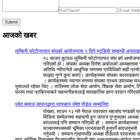
आजको खबर
लुम्बिनी फोटोग्राफर संघको आयोजनामा १ दिने स्टुडियो सम्बन्धी अनलाइ
१८ साउन बुटवल लुम्बिनी फोटोग्राफर संघ को आयोजनामा 
गरिएको हो। संघका अध्यक्ष दिनेश अर्यालको अध्यक्षतामा
अतिथि न्यौपानेले आधुनिक समयमा प्रविधिको सही प्रयोग ग
फाइदा गुग्ने कुरा बताए। कार्यक्रममा संघका सल्लाहक
। कार्यक्रममा स्वागत मन्तव्य संघका प्रथम उपाध्यक्ष
भुसालले रहेका थिए । तालिममा लोक सेवा आयोग, शिक्षक सेवा आयोग, त्रि
फारम तथा प्रक्रियाबारे सहभागीहरूलाई व्यावहारिक ज्ञान प्रदान गर
पर्वत समाज जापानद्धारा पत्रकार रमेश पौडेल सम्मानित
पोखरा, साउन १२ गते नेपाल पत्रकार महासंघ गण्डकी प्रद
मिडिया सम्मेलनमा सहभागी हुन जापान पुग्नुभएका अध्यक्
बराललाई पनि सम्मान गरिएको हो । सम्मान कार्यक्रममा
सञ्चारमाध्यमको भूमिका प्रभावकारी हुनुपर्ने बताउनुभयो 
गर्नुभयो । सम्मान ग्रहणपछि अध्यक्ष पौडेलले प्रवासमा 
तथा आर्थिक विकासमा गैरआवासीय नेपाली संघ ९एनआरएनए०मार्फत लगानी भि