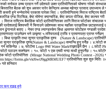
हरुको मनोवल उच्च प्रदान गर्ने उदेश्यले उक्त प्रतियोगिताको घोषणा गरेको संस
 बिस्तारित बैठक को शुभ अवसर पारेर केन्द्रिय अध्यक्ष महेन्द्र प्रसाद उपाध्या
गी कसरी हुने भन्नेवारेमा प्रकाश पारेका थिए । प्रतियोगितामा मिराज राष्ट्रिय ब
्ट कलरिङ एण्ड रिटचिङ, बेष्ट मोमेन्ट क्याप्चरिङ, बेष्ट कपल पोजिङ, बेष्ट कल्चर
छन् । मिराज राष्ट्रिय बैवाहिक फोटो प्र्रतियोगिताका लागि मिराज फोटोका संचाल
की प्रदेशलाई बिश्वभरी नै चिनाउने उद्येश्यका साथ यहाँका प्राकृतिक छटाहरुलाई उज
ढुंगानाले बताए । नेचर एण्ड ल्याण्डस्केप बिधा अन्र्तगत फोटोहरु गण्डकी प्रदेश 
रमाणपत्र पाउनेछन भने उत्कृष्ट ५ तस्विरलाई ट्रफि र प्रमाणपत्र प्राप्त गर्नेछ
। बिधा प्रकृति तथा सुन्दर प्राकृतिक दृश्य (Nature & Landscape) प्रतियोगिता 
ुन्दर प्राकृतिक दृश्य(Nature & Landscape) सम्वन्धि हुनु पर्नेछ । ४.फोटो क्
ion गर्न सकिनेछ । ७. फोटोमा Logo तथा Water Markराख्नपाईने छैन । ८.फोट
ो पठाउन सक्नेछन । १०. फोटो १ एक एमवी भन्दा माथी हुनुपर्नेछ । १०.फोटोग्राफी
क फोटो प्रतियोगिता (Mirage National Wedding Photo Contest –2026) १.बेष्
he Form https://forms.gle/vkf6wtJ9ggMRMUEF7 प्रतियोगिता शुरु शुरु मितिः २०८
 गते शनिवार
ार फन राइड हुने