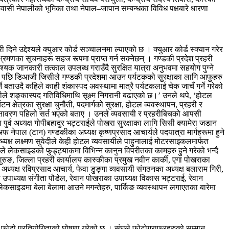
्रवासी नेपालीको भूमिका तथा नेपाल–जापान सम्बन्धका विविध पक्षबारे धारणा
िने उद्देश्यले क्युआर कोर्ड सञ्चालनमा ल्याएको छ । क्युआर कोर्ड स्क्यान गरेर
भ्रमणका सूचनाहरू सहज रूपमा प्राप्त गर्न सक्नेछन् । गण्डकी प्रदेश प्रहरी
यक जानकारी तत्काल उपलब्ध गराउँदै सुरक्षित यात्रा अनुभवमा सहयोग पुग्ने
 छलफल पछि डिआजी जिसीले गण्डकी प्रदेशमा आउन पर्यटकको सुरक्षाका लागि आफुहरु
 बताउदै कहिले काही शंकास्पद अवस्थामा मात्रै पर्यटकलाई चेक जाचँ गर्ने गरेको
रीले शङ्कास्पद गतिविधिमाथि सूक्ष्म निगरानी बढाएको छ।’ उनले थपे, ‘होटल
षेत्रका सुरक्षा चुनौती, पदमार्गको सुरक्षा, होटल व्यवस्थापन, प्रहरी र
 वातावरण पहिलो सर्त भएको बताए । उनले व्यवसायी र प्रहरीबिचको आपसी
 पुर्व अध्यक्ष गोपीबहादुर भट्टराईले पोखरा सुरक्षाका लागि सिसी क्यामेरा जडान
नेपाल (टान) गण्डकीका अध्यक्ष कृष्णप्रसाद आचार्यले पदयात्रा मार्गहरूमा हुने
अध्यक्ष लक्ष्मण सुवेदीले केही होटल व्यवसायीले पाहुनालाई मोटरसाइकलमार्फत
पौडेलले लेकसाइडको फुड्ट्याकमा विभिन्न कानुन विपरीतका कामहरु हुने गरेको भन्दै
गुरुङ, जिल्ला प्रहरी कार्यालय कास्कीका प्रमुख नवीन कार्की, एगा पोखराका
अध्यक्ष रविप्रसाद आचार्य, फेवा डुङ्गा व्यवसायी संगठनका अध्यक्ष बलाराम गिरी,
 उपाध्यक्ष संगीता पौडेल, रेवान पोखराका उपाध्यक्ष विकास भट्टराई, रेवान
लेकसाइडमा बेला बेलामा आउने मगन्तेहरु, पार्किङ व्यवस्थापन लगाएतका बारेमा
 फोटो प्रतियोगिताको घोषणा गरेको छ । संघले फोटोग्राफरहरुको सम्मान