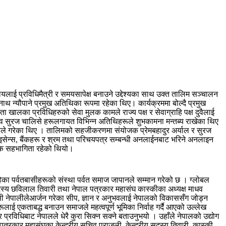
लाई प्रविधिमैत्री र समयसापेक्ष बनाउने उद्देश्यका साथ उक्त तालिम सञ्चालन
थ न्यौपाने प्रमुख अतिथिका रूपमा रहेका थिए। कार्यक्रममा बोल्दै प्रमुख
 खालका प्रविधिहरुको सेवा मुलक कामले राज्य पक्ष र सेवाग्राहि पक्ष दुवैलाई
िव सुरज चालिसे हरूलगायत विभिन्न अतिथिहरूले शुभकामना मन्तब्य राखेका थिए
ण्डेले गरेका थिए । तालिमको सहजीकरणमा संयोजक प्रेमबहादुर अर्याल र सुरज
लाइसेन्स, बैंकहरू र श्रम तथा परिचयपत्र सम्बन्धी अनलाईनबाट भरिने अनलाइन
नक सहभागिता रहेको थियो।
हेका पर्वतबासीहरूको संस्था पर्वत समाज जापानले सम्मान गरेको छ । ग्लोबल
य सदस्य छविलाल तिवारी तथा नेपाल पत्रकार महासंघ कास्कीका अध्यक्ष माधव
ी नेपालीलेआर्जन गरेका सीप, ज्ञान र अनुभवलाई नेपालको विकाससँग जोड्न
रूलाई एकताबद्ध बनाउन समाजले महत्वपूर्ण भूमिका निर्वाह गर्दै आएको उल्लेख
प्रविधिबाट नेपालले धेरै कुरा सिक्न सक्ने बताउनुभयो । उहाँले नेपालको उद्योग
्रकार महासंघका केन्द्रीय सचिव पराजुली, केन्द्रीय सदस्य तिवारी, कास्की