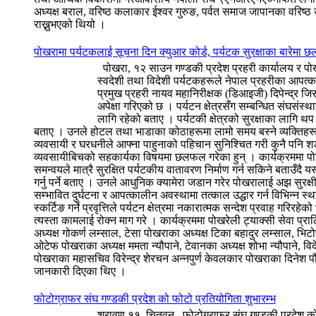
अध्यक्ष बराल, वरिष्ठ कलाकार ईश्वर गुरुङ, पर्वत समाज जापानका वरिष्ठ 
राख्नुभएको थियो ।
पोखरामा पर्यटकलाई सूचना दिन क्युआर कोर्ड, पर्यटक सुरक्षाका बारेमा
पोखरा, १२ साउन गण्डकी प्रदेश प्रहरी कार्यालय र पोखरा 
स्वदेशी तथा विदेशी पर्यटकहरूले नेपाल प्रहरीका आपत्का
प्रमुख प्रहरी नायव महानिरीक्षक (डिआइजी) दिपेन्द्र 
अपेक्षा गरिएको छ । पर्यटन क्षेत्रसँग सम्बन्धित संघस
लागि रहेको बताए । पर्यटकी क्षेत्रको सुरक्षाका लागि थ
बताए । उनले होटल तथा भाडाका कोठाहरूमा लामो समय बस्ने व्यक्तिहरूबा
व्यवसायी र घरधनीले आफ्ना पाहुनाको पहिचान सुनिश्चित गरी कुनै पनि शङ्क
व्यवसायीबिचको सहकार्यका विषयमा छलफल गरेका हुन् । कार्यक्रममा पोख
समन्वयले मात्रै सुरक्षित पर्यटकीय वातावरण निर्माण गर्न सकिने बताउँदै य
गर्नु पर्ने बताए । उनले आधुनिक क्यामेरा जडान गरेर पोखरालाई अझ सुरक
सम्भावित दुर्घटना र आपत्कालीन अवस्थामा तत्काल उद्धार गर्न विभिन्न स्थ
स्कर्टिङ गर्ने प्रवृत्तिले पर्यटन क्षेत्रमा नकारात्मक सन्देश प्रवाह गर
त्यस्ता कामलाई रोक्न माग गरे । कार्यक्रममा पोखरेली ट्याक्सी सेवा प्
अध्यक्ष गोकर्ण लम्साल, टेसा पोखराका अध्यक्ष टिका बहादुर लम्साल, भिट
ओटेफ पोखराका अध्यक्ष ममता न्यौपाने, टेवानका अध्यक्ष शोभा न्यौपाने, वि
पोखराका महासचिव विरेन्द्र शेरचन अन्नपुर्ण केवलकार पोखराका दिनेश पौ
जानकारी दिएका थिए ।
फोटोग्राफर संघ गण्डकी प्रदेश को फोटो प्रतियोगिता शुभारम्भ
श्रावण ११, चितवन , फोटोग्राफर संघ गण्डकी प्रदेश 