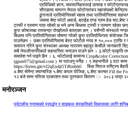
प्रविधिको ज्ञान, व्यवसायिहरुलाई उत्साह र फोटोग्राफर
सौराहामा सम्पन्न नेपाल फोटोग्राफर महासंघको केन्द्रिय
ढुंगानाले प्रतियोगितको महत्व तथा प्रतियोगितामा सहभा
जसमा बेष्ट फोटो अवार्ड, ब्राईड एण्ड ग्रुम हेड सट,बेष
ट्रफी र प्रमाण पत्र रहेको छ भने अन्य बिधामा ट्रफी र प्रमाण रहेका 
कुरा कोषाध्यक्ष रामचन्द्र पोख्रेलले बताएका छन् । यसैगरी संस्थाले गण्ड
बिधामा पनि प्रतियोगिताका घोषणा गरेको कुरा प्रतियोथिगता संयोजक जिवन 
पाउनेछन । उक्त प्रतियोगितामा बेस्ट फोटोले नगद रु १०,००० ट्रफि र प्
समापन गरिने कुरा संस्थाका अध्यक्ष नारायण बहादुर केसीले जानकारी दिए 
सबै नेपालीनागरिकले सहभागिता जनाउन पाउने छन । ३.फोटो प्रकृति तथा स
समावेश गर्न पाइने छैन । ६. फोटोलाई सामान्य Crop&color Correct
(gpan075@gmail.com ) मा पठाउनु पर्नेछ । ९.सहभागीले ३ वटा सम्म फोट
https://forms.gle/vf2qEn4jt5TtRmbh6 बिधा मिराज राष्ट्रिय बैवाहि
४.बेष्ट मोमेन्ट क्याप्चरिङ ५.बेष्ट कपल पोजिङ, ६.बेष्ट कल्चर Fill t
१२ बजे सम्म नतिजा प्रकाशन तथा पुरस्कार बितरण ः २०८३ भाद्र २०
मनोरञ्जन
पर्यटकीय गन्तव्यको प्रवर्द्धन र साइकल संस्कृतिको विकासका लागि शनिब