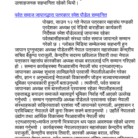
उत्साहजनक सहभागिता रहेको थियो।
पर्वत समाज जापानद्धारा पत्रकार रमेश पौडेल सम्मानित
पोखरा, साउन १२ गते नेपाल पत्रकार महासंघ गण्डकी
प्रदेशका अध्यक्ष एवं रेडियो बाराहीका कार्यकारी
निर्देशक रमेश पौडेललाई जापानमा रहेका
पर्वतबासीहरूको संस्था पर्वत समाज जापानले सम्मान
गरेको छ । ग्लोबल मिडिया सम्मेलनमा सहभागी हुन
जापान पुग्नुभएका अध्यक्ष पौडेलसँगै नेपाल पत्रकार महासंघका केन्द्रीय
सचिव बैकुण्ठ पराजुली, केन्द्रीय सदस्य छविलाल तिवारी तथा नेपाल
पत्रकार महासंघ कास्कीका अध्यक्ष माधव बराललाई पनि सम्मान गरिएको
हो । सम्मान कार्यक्रममा गैरआवासीय नेपाली संघ ९एनआरएनए०
जापानका अध्यक्ष सुभास लामिछानेले प्रवासी नेपालीलेआर्जन गरेका
सीप, ज्ञान र अनुभवलाई नेपालको विकाससँग जोड्न सञ्चारमाध्यमको
भूमिका प्रभावकारी हुनुपर्ने बताउनुभयो । त्यसैगरी, पर्वत समाज
जापानका अध्यक्ष राम बास्तोलाले प्रवासमा रहेका नेपालीहरूलाई
एकताबद्ध बनाउन समाजले महत्वपूर्ण भूमिका निर्वाह गर्दै आएको उल्लेख
गर्नुभयो । सम्मान ग्रहणपछि अध्यक्ष पौडेलले प्रवासमा रहेका नेपाली
संस्थाहरूको सक्रियताको प्रशंसा गर्दै जापानको प्रणाली, अनुशासन र
प्रविधिबाट नेपालले धेरै कुरा सिक्न सक्ने बताउनुभयो । उहाँले नेपालको
उद्योग तथा आर्थिक विकासमा गैरआवासीय नेपाली संघ
९एनआरएनए०मार्फत लगानी भित्र्याउन थप पहल आवश्यक रहेको धारणा
व्यक्त गर्नुभयो । कार्यक्रममा नेपालपत्रकार महासंघका केन्द्रीय सचिव
पराजुली, केन्द्रीय सदस्य तिवारी, कास्की अध्यक्ष बराल, वरिष्ठ