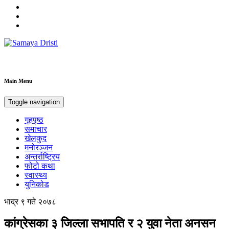
Samaya Dristi
Best News Site from Nepal
Main Menu
Toggle navigation
गृहपृष्ठ
समाचार
खेलकुद
मनोरञ्जन
अन्तर्राष्ट्रिय
फोटो कथा
स्वास्थ्य
युनिकोड
भाद्र ९ गते २०७८
कांग्रेसका ३ जिल्ला सभापति र २ युवा नेता अनसन