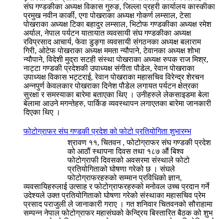
संघ गण्डकीका अध्यक्ष विकास गुरुङ, जिल्ला प्रहरी कार्यालय कास्कीका
प्रमुख नवीन कार्की, एगा पोखराका अध्यक्ष गोकर्ण लम्साल, टेसा
पोखराका अध्यक्ष टिका बहादुर लम्साल, भिटोफ गण्डकीका अध्यक्ष रमेश
अर्याल, नेपाल पर्यटन यातायात व्यवसायी संघ गण्डकीका अध्यक्ष
रविप्रसाद आचार्य, फेवा डुङ्गा व्यवसायी संगठनका अध्यक्ष बलाराम
गिरी, ओटेफ पोखराका अध्यक्ष ममता न्यौपाने, टेवानका अध्यक्ष शोभा
न्यौपाने, विदेशी मुद्रा सटही संस्था पोखराका अध्यक्ष रुपक राज मिश्र,
नाट्टा गण्डकी प्रदेशकी उपाध्यक्ष संगीता पौडेल, रेवान पोखराका
उपाध्यक्ष विकास भट्टराई, रेवान पोखराका महासचिव विरेन्द्र शेरचन
अन्नपुर्ण केवलकार पोखराका दिनेश पौडेल लगायत पर्यटन क्षेत्रका
सुरक्षा र समस्याका बारेमा बताएका थिए । उनीहरुले लेकसाइडमा बेला
बेलामा आउने मगन्तेहरु, पार्किङ व्यवस्थापन लगाएतका बारेमा जानकारी
दिएका थिए ।
फोटोग्राफर संघ गण्डकी प्रदेश को फोटो प्रतियोगिता शुभारम्भ
श्रावण ११, चितवन , फोटोग्राफर संघ गण्डकी प्रदेश
को आठौं स्थापना दिवस तथा १८७ औं बिश्व
फोटोग्राफी दिवसको अवसरमा संस्थाले फोटो
प्रतियोगिताको घोषणा गरेको छ । संघले
फोटोग्राफरहरुको सम्मान प्रविधिको ज्ञान,
व्यवसायिहरुलाई उत्साह र फोटोग्राफरहरुको मनोवल उच्च प्रदान गर्ने
उदेश्यले उक्त प्रतियोगिताको घोषणा गरेको संस्थाका महासचिव प्रेम
प्रसाद पराजुली ले जानाकारी गराए । गत शनिवार चितवनको सौराहामा
सम्पन्न नेपाल फोटोग्राफर महासंघको केन्द्रिय बिस्तारित बैठक को शुभ