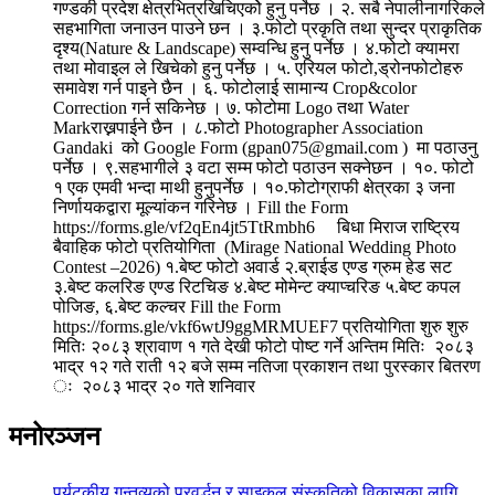
गण्डकी प्रदेश क्षेत्रभित्रखिचिएकोे हुनु पर्नेछ । २. सबै नेपालीनागरिकले
सहभागिता जनाउन पाउने छन । ३.फोटो प्रकृति तथा सुन्दर प्राकृतिक
दृश्य(Nature & Landscape) सम्वन्धि हुनु पर्नेछ । ४.फोटो क्यामरा
तथा मोवाइल ले खिचेको हुनु पर्नेछ । ५. एरियल फोटो,ड्रोनफोटोहरु
समावेश गर्न पाइने छैन । ६. फोटोलाई सामान्य Crop&color
Correction गर्न सकिनेछ । ७. फोटोमा Logo तथा Water
Markराख्नपाईने छैन । ८.फोटो Photographer Association
Gandaki को Google Form (gpan075@gmail.com ) मा पठाउनु
पर्नेछ । ९.सहभागीले ३ वटा सम्म फोटो पठाउन सक्नेछन । १०. फोटो
१ एक एमवी भन्दा माथी हुनुपर्नेछ । १०.फोटोग्राफी क्षेत्रका ३ जना
निर्णायकद्वारा मूल्यांकन गरिनेछ । Fill the Form
https://forms.gle/vf2qEn4jt5TtRmbh6 बिधा मिराज राष्ट्रिय
बैवाहिक फोटो प्रतियोगिता (Mirage National Wedding Photo
Contest –2026) १.बेष्ट फोटो अवार्ड २.ब्राईड एण्ड ग्रुम हेड सट
३.बेष्ट कलरिङ एण्ड रिटचिङ ४.बेष्ट मोमेन्ट क्याप्चरिङ ५.बेष्ट कपल
पोजिङ, ६.बेष्ट कल्चर Fill the Form
https://forms.gle/vkf6wtJ9ggMRMUEF7 प्रतियोगिता शुरु शुरु
मितिः २०८३ श्रावाण १ गते देखी फोटो पोष्ट गर्ने अन्तिम मितिः २०८३
भाद्र १२ गते राती १२ बजे सम्म नतिजा प्रकाशन तथा पुरस्कार बितरण
ः २०८३ भाद्र २० गते शनिवार
मनोरञ्जन
पर्यटकीय गन्तव्यको प्रवर्द्धन र साइकल संस्कृतिको विकासका लागि