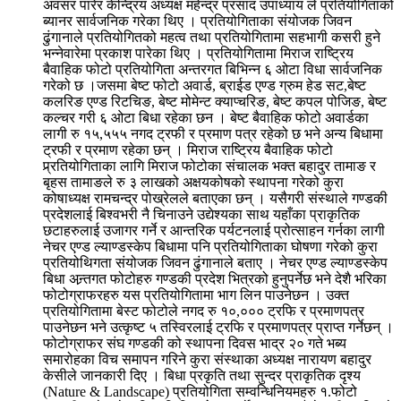
अवसर पारेर केन्द्रिय अध्यक्ष महेन्द्र प्रसाद उपाध्याय ले प्रतियोगिताको
ब्यानर सार्वजनिक गरेका थिए । प्रतियोगिताका संयोजक जिवन
ढुंगानाले प्रतियोगितको महत्व तथा प्रतियोगितामा सहभागी कसरी हुने
भन्नेवारेमा प्रकाश पारेका थिए । प्रतियोगितामा मिराज राष्ट्रिय
बैवाहिक फोटो प्रतियोगिता अन्तरगत बिभिन्न ६ ओटा विधा सार्वजनिक
गरेको छ ।जसमा बेष्ट फोटो अवार्ड, ब्राईड एण्ड ग्रुम हेड सट,बेष्ट
कलरिङ एण्ड रिटचिङ, बेष्ट मोमेन्ट क्याप्चरिङ, बेष्ट कपल पोजिङ, बेष्ट
कल्चर गरी ६ ओटा बिधा रहेका छन । बेष्ट बैवाहिक फोटो अवार्डका
लागी रु १५,५५५ नगद ट्रफी र प्रमाण पत्र रहेको छ भने अन्य बिधामा
ट्रफी र प्रमाण रहेका छन् । मिराज राष्ट्रिय बैवाहिक फोटो
प्र्रतियोगिताका लागि मिराज फोटोका संचालक भक्त बहादुर तामाङ र
बृहस तामाङले रु ३ लाखको अक्षयकोषको स्थापना गरेको कुरा
कोषाध्यक्ष रामचन्द्र पोख्रेलले बताएका छन् । यसैगरी संस्थाले गण्डकी
प्रदेशलाई बिश्वभरी नै चिनाउने उद्येश्यका साथ यहाँका प्राकृतिक
छटाहरुलाई उजागर गर्ने र आन्तरिक पर्यटनलाई प्रोत्साहन गर्नका लागी
नेचर एण्ड ल्याण्डस्केप बिधामा पनि प्रतियोगिताका घोषणा गरेको कुरा
प्रतियोथिगता संयोजक जिवन ढुंगानाले बताए । नेचर एण्ड ल्याण्डस्केप
बिधा अन्र्तगत फोटोहरु गण्डकी प्रदेश भित्रको हुनुपर्नेछ भने देशै भरिका
फोटोग्राफरहरु यस प्रतियोगितामा भाग लिन पाउनेछन । उक्त
प्रतियोगितामा बेस्ट फोटोले नगद रु १०,००० ट्रफि र प्रमाणपत्र
पाउनेछन भने उत्कृष्ट ५ तस्विरलाई ट्रफि र प्रमाणपत्र प्राप्त गर्नेछन् ।
फोटोग्राफर संघ गण्डकी को स्थापना दिवस भाद्र २० गते भब्य
समारोहका विच समापन गरिने कुरा संस्थाका अध्यक्ष नारायण बहादुर
केसीले जानकारी दिए । बिधा प्रकृति तथा सुन्दर प्राकृतिक दृश्य
(Nature & Landscape) प्रतियोगिता सम्वन्धिनियमहरु १.फोटो