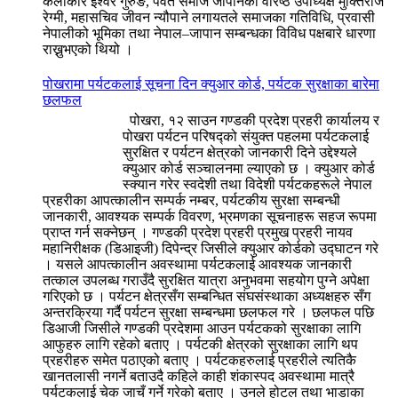
कलाकार ईश्वर गुरुङ, पर्वत समाज जापानका वरिष्ठ उपाध्यक्ष मुक्तिराज
रेग्मी, महासचिव जीवन न्यौपाने लगायतले समाजका गतिविधि, प्रवासी
नेपालीको भूमिका तथा नेपाल–जापान सम्बन्धका विविध पक्षबारे धारणा
राख्नुभएको थियो ।
पोखरामा पर्यटकलाई सूचना दिन क्युआर कोर्ड, पर्यटक सुरक्षाका बारेमा
छलफल
पोखरा, १२ साउन गण्डकी प्रदेश प्रहरी कार्यालय र
पोखरा पर्यटन परिषद्को संयुक्त पहलमा पर्यटकलाई
सुरक्षित र पर्यटन क्षेत्रको जानकारी दिने उद्देश्यले
क्युआर कोर्ड सञ्चालनमा ल्याएको छ । क्युआर कोर्ड
स्क्यान गरेर स्वदेशी तथा विदेशी पर्यटकहरूले नेपाल
प्रहरीका आपत्कालीन सम्पर्क नम्बर, पर्यटकीय सुरक्षा सम्बन्धी
जानकारी, आवश्यक सम्पर्क विवरण, भ्रमणका सूचनाहरू सहज रूपमा
प्राप्त गर्न सक्नेछन् । गण्डकी प्रदेश प्रहरी प्रमुख प्रहरी नायव
महानिरीक्षक (डिआइजी) दिपेन्द्र जिसीले क्युआर कोर्डको उद्घाटन गरे
। यसले आपत्कालीन अवस्थामा पर्यटकलाई आवश्यक जानकारी
तत्काल उपलब्ध गराउँदै सुरक्षित यात्रा अनुभवमा सहयोग पुग्ने अपेक्षा
गरिएको छ । पर्यटन क्षेत्रसँग सम्बन्धित संघसंस्थाका अध्यक्षहरु सँग
अन्तरक्रिया गर्दै पर्यटन सुरक्षा सम्बन्धमा छलफल गरे । छलफल पछि
डिआजी जिसीले गण्डकी प्रदेशमा आउन पर्यटकको सुरक्षाका लागि
आफुहरु लागि रहेको बताए । पर्यटकी क्षेत्रको सुरक्षाका लागि थप
प्रहरीहरु समेत पठाएको बताए । पर्यटकहरुलाई प्रहरीले त्यतिकै
खानतलासी नगर्ने बताउदै कहिले काही शंकास्पद अवस्थामा मात्रै
पर्यटकलाई चेक जाचँ गर्ने गरेको बताए । उनले होटल तथा भाडाका