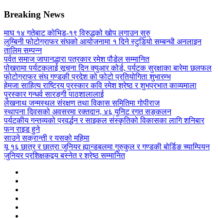
Breaking News
माघ १४ गतेबाट कोभिड-१९ विरुद्धको खोप लगाउन सुरु
लुम्बिनी फोटोग्राफर संघको आयोजनामा १ दिने स्टुडियो सम्बन्धी अनलाइन
तालिम सम्पन्न
पर्वत समाज जापानद्धारा पत्रकार रमेश पौडेल सम्मानित
पोखरामा पर्यटकलाई सूचना दिन क्युआर कोर्ड, पर्यटक सुरक्षाका बारेमा छलफल
फोटोग्राफर संघ गण्डकी प्रदेश को फोटो प्रतियोगिता शुभारम्भ
हेमजा साहित्य राष्ट्रिय पुरस्कार कवि रमेश श्रेष्ठ र शुभप्रभात काव्यमाला
पुरस्कार गन्धर्व सारङ्गी पाठशालालाई
लेखनाथ जन्मस्थल संरक्षण तथा विकास समितिमा गोपीराज
स्थापना दिवसको अवसरमा रक्तदान, ४६ युनिट रगत सङ्कलन
पर्यटकीय गन्तव्यको प्रवर्द्धन र साइकल संस्कृतिको विकासका लागि शनिबार
फन राइड हुने
साउने सक्रान्ती र यसको महिमा
यू १६ छात्र र छात्रा जुनियर ह्यान्डबलमा गुरुकुल र गण्डकी बोर्डिङ च्याम्पियन
जुनियर प्रशिक्षकद्वय बस्नेत र श्रेष्ठ सम्मानित