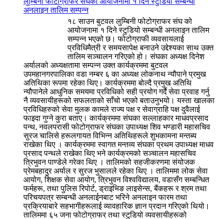
लुम्बिनी फोटोग्राफर संघको आयोजनामा १ दिने स्टुडियो सम्बन्धी
अनलाइन तालिम सम्पन्न
१८ साउन बुटवल लुम्बिनी फोटोग्राफर संघ को
आयोजनामा १ दिने स्टुडियो सम्बन्धी अनलाइन तालिम
सम्पन्न भएको छ। फोटोग्राफी व्यवसायलाई
प्रविधिमैत्री र समयसापेक्ष बनाउने उद्देश्यका साथ उक्त
तालिम सञ्चालन गरिएको हो। संघका अध्यक्ष दिनेश
अर्यालको अध्यक्षतामा सम्पन्न उक्त कार्यक्रममा बुटवल
उपमहानगरपालिका वडा नम्बर ६ का अध्यक्ष लोकनाथ न्यौपाने प्रमुख
अतिथिका रूपमा रहेका थिए। कार्यक्रममा बोल्दै प्रमुख अतिथि
न्यौपानेले आधुनिक समयमा प्रविधिको सही प्रयोग गर्दै सेवा प्रवाह गर्नु
नै व्यवसायीहरूको सफलताको साँचो भएको बताउनुभयो। यस्ता खालका
प्रविधिहरुको सेवा मुलक कामले राज्य पक्ष र सेवाग्राहि पक्ष दुवैलाई
फाइदा गुग्ने कुरा बताए। कार्यक्रममा संघका सल्लाहकार माधवप्रसाद
पन्थ, नवलपरासी फोटोग्राफर संघका उपाध्यक्ष शिव भण्डारी महासचिव
सुरज चालिसे हरूलगायत विभिन्न अतिथिहरूले शुभकामना मन्तब्य
राखेका थिए । कार्यक्रममा स्वागत मन्तव्य संघका प्रथम उपाध्यक्ष माधव
प्रसाद पन्थले राखेका थिए भने कार्यक्रमको सञ्चालन महासचिव
त्रिभुवन पाण्डेले गरेका थिए । तालिमको सहजीकरणमा संयोजक
प्रेमबहादुर अर्याल र सुरज भुसालले रहेका थिए । तालिममा लोक सेवा
आयोग, शिक्षक सेवा आयोग, त्रिभुवन विश्वविद्यालय, वडासँग सम्बन्धित
फर्महरू, तथा पुलिस रिपोर्ट, ड्राइभिङ लाइसेन्स, बैंकहरू र श्रम तथा
परिचयपत्र सम्बन्धी अनलाईनबाट भरिने अनलाइन फारम तथा
प्रक्रियाबारे सहभागीहरूलाई व्यावहारिक ज्ञान प्रदान गरिएको थियो।
तालिममा ६५ जना फोटोग्राफर तथा स्टुडियो व्यवसायीहरूको