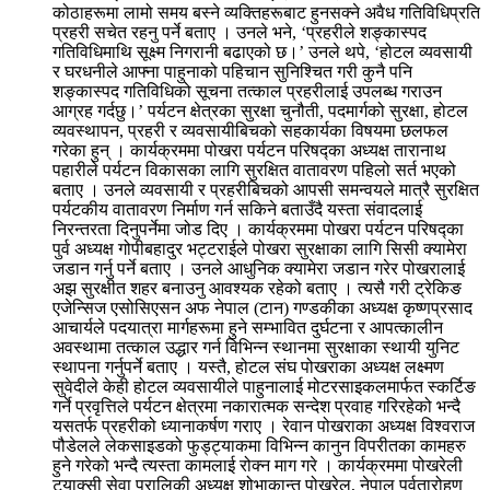
कोठाहरूमा लामो समय बस्ने व्यक्तिहरूबाट हुनसक्ने अवैध गतिविधिप्रति
प्रहरी सचेत रहनु पर्ने बताए । उनले भने, ‘प्रहरीले शङ्कास्पद
गतिविधिमाथि सूक्ष्म निगरानी बढाएको छ।’ उनले थपे, ‘होटल व्यवसायी
र घरधनीले आफ्ना पाहुनाको पहिचान सुनिश्चित गरी कुनै पनि
शङ्कास्पद गतिविधिको सूचना तत्काल प्रहरीलाई उपलब्ध गराउन
आग्रह गर्दछु।’ पर्यटन क्षेत्रका सुरक्षा चुनौती, पदमार्गको सुरक्षा, होटल
व्यवस्थापन, प्रहरी र व्यवसायीबिचको सहकार्यका विषयमा छलफल
गरेका हुन् । कार्यक्रममा पोखरा पर्यटन परिषद्का अध्यक्ष तारानाथ
पहारीले पर्यटन विकासका लागि सुरक्षित वातावरण पहिलो सर्त भएको
बताए । उनले व्यवसायी र प्रहरीबिचको आपसी समन्वयले मात्रै सुरक्षित
पर्यटकीय वातावरण निर्माण गर्न सकिने बताउँदै यस्ता संवादलाई
निरन्तरता दिनुपर्नेमा जोड दिए । कार्यक्रममा पोखरा पर्यटन परिषद्का
पुर्व अध्यक्ष गोपीबहादुर भट्टराईले पोखरा सुरक्षाका लागि सिसी क्यामेरा
जडान गर्नु पर्ने बताए । उनले आधुनिक क्यामेरा जडान गरेर पोखरालाई
अझ सुरक्षीत शहर बनाउनु आवश्यक रहेको बताए । त्यसै गरी ट्रेकिङ
एजेन्सिज एसोसिएसन अफ नेपाल (टान) गण्डकीका अध्यक्ष कृष्णप्रसाद
आचार्यले पदयात्रा मार्गहरूमा हुने सम्भावित दुर्घटना र आपत्कालीन
अवस्थामा तत्काल उद्धार गर्न विभिन्न स्थानमा सुरक्षाका स्थायी युनिट
स्थापना गर्नुपर्ने बताए । यस्तै, होटल संघ पोखराका अध्यक्ष लक्ष्मण
सुवेदीले केही होटल व्यवसायीले पाहुनालाई मोटरसाइकलमार्फत स्कर्टिङ
गर्ने प्रवृत्तिले पर्यटन क्षेत्रमा नकारात्मक सन्देश प्रवाह गरिरहेको भन्दै
यसतर्फ प्रहरीको ध्यानाकर्षण गराए । रेवान पोखराका अध्यक्ष विश्वराज
पौडेलले लेकसाइडको फुड्ट्याकमा विभिन्न कानुन विपरीतका कामहरु
हुने गरेको भन्दै त्यस्ता कामलाई रोक्न माग गरे । कार्यक्रममा पोखरेली
ट्याक्सी सेवा प्रालिकी अध्यक्ष शोभाकान्त पोखरेल, नेपाल पर्वतारोहण