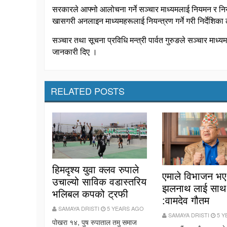
सरकारले आफ्नो आलोचना गर्ने सञ्चार माध्यमलाई नियमन र नियन्
खासगरी अनलाइन माध्यमहरूलाई नियन्त्रण गर्ने गरी निर्देशिका
सञ्चार तथा सूचना प्रविधि मन्त्री पार्वत गुरुङले सञ्चार माध्य
जानकारी दिए ।
RELATED POSTS
हिमदृश्य युवा क्लव रुपाले
एमाले विभाजन भए
उचाल्यो साविक वडास्तरिय
झलनाथ लाई साथ द
भलिबल कपको ट्रफी
:वामदेव गौतम
SAMAYA DRISTI
5 YEARS AGO
SAMAYA DRISTI
5 Y
पोखरा १४, पुष रुपाताल तमु समाज