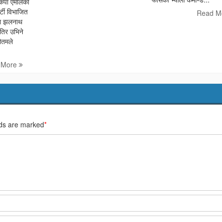
कपा एमालेका
र्टी विभाजित
Read M
ेता झलनाथ
तिर उभिने
ौतमले
 More
lds are marked
*