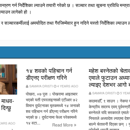
त्रण गर्न निर्देशिका ल्याउने तयारी गरेको छ । सञ्चार तथा सूचना प्रविधि मन्त्र
 ल्याउन लागेको हो ।
म र सञ्चारकर्मीलाई अमर्यादित तथा गैरजिम्मेवार हुन नदिने यस्तो निर्देशिका ल्याउन
१४ शवको पहिचान गर्न
महेश बस्नेतको चेता
डीएनए परीक्षण गरिने
एमाले फुटाउन अध्या
ल्याइए देशभर आगो बा
SAMAYA DRISTI
4 YEARS AGO
SAMAYA DRISTI
5 YEA
पोखरा, ०७ पुस । पोखरामा आइतबार
 माधव-
भएको यती एयरलाइन्सको एटीआर ७२
काठमाडौँ, ९ साउन । नेकपा 
विमान दुर्घटनाका मृतकमध्ये १४ जनाको
िन्छु
केन्द्रीय सदस्य एवम् पूर्वमन्त्
शव पहिचान गर्न डीएनए परीक्षण गरिने
बस्‍नेतले यदि सरकारले एमाले
भएको छ । दुर्घटनामा फेला परेकामध्ये
नियतले अध्यादेश ल्याएमा दे
१४ वटा...
EARS AGO
बाल्ने चेतावनी दिएका छन् । 
Read More
फोर्सको भ्याली कमाण्ड...