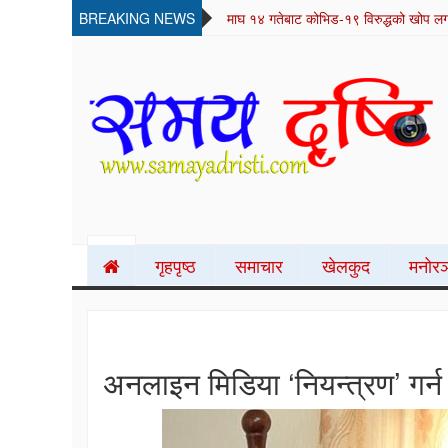
BREAKING NEWS
लुम्बिनी फोटोग्राफर संघको आयोजनामा १ द
SAMAYA DRISTI
Best News Site from Nepal
गृहपृष्ठ
समाचार
खेलकुद
मनोरञ
अनलाइन मिडिया ‘नियन्त्रण’ गर्न 