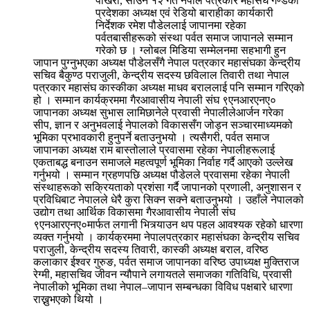
पोखरा, साउन १२ गते नेपाल पत्रकार महासंघ गण्डकी
प्रदेशका अध्यक्ष एवं रेडियो बाराहीका कार्यकारी
निर्देशक रमेश पौडेललाई जापानमा रहेका
पर्वतबासीहरूको संस्था पर्वत समाज जापानले सम्मान
गरेको छ । ग्लोबल मिडिया सम्मेलनमा सहभागी हुन
जापान पुग्नुभएका अध्यक्ष पौडेलसँगै नेपाल पत्रकार महासंघका केन्द्रीय
सचिव बैकुण्ठ पराजुली, केन्द्रीय सदस्य छविलाल तिवारी तथा नेपाल
पत्रकार महासंघ कास्कीका अध्यक्ष माधव बराललाई पनि सम्मान गरिएको
हो । सम्मान कार्यक्रममा गैरआवासीय नेपाली संघ ९एनआरएनए०
जापानका अध्यक्ष सुभास लामिछानेले प्रवासी नेपालीलेआर्जन गरेका
सीप, ज्ञान र अनुभवलाई नेपालको विकाससँग जोड्न सञ्चारमाध्यमको
भूमिका प्रभावकारी हुनुपर्ने बताउनुभयो । त्यसैगरी, पर्वत समाज
जापानका अध्यक्ष राम बास्तोलाले प्रवासमा रहेका नेपालीहरूलाई
एकताबद्ध बनाउन समाजले महत्वपूर्ण भूमिका निर्वाह गर्दै आएको उल्लेख
गर्नुभयो । सम्मान ग्रहणपछि अध्यक्ष पौडेलले प्रवासमा रहेका नेपाली
संस्थाहरूको सक्रियताको प्रशंसा गर्दै जापानको प्रणाली, अनुशासन र
प्रविधिबाट नेपालले धेरै कुरा सिक्न सक्ने बताउनुभयो । उहाँले नेपालको
उद्योग तथा आर्थिक विकासमा गैरआवासीय नेपाली संघ
९एनआरएनए०मार्फत लगानी भित्र्याउन थप पहल आवश्यक रहेको धारणा
व्यक्त गर्नुभयो । कार्यक्रममा नेपालपत्रकार महासंघका केन्द्रीय सचिव
पराजुली, केन्द्रीय सदस्य तिवारी, कास्की अध्यक्ष बराल, वरिष्ठ
कलाकार ईश्वर गुरुङ, पर्वत समाज जापानका वरिष्ठ उपाध्यक्ष मुक्तिराज
रेग्मी, महासचिव जीवन न्यौपाने लगायतले समाजका गतिविधि, प्रवासी
नेपालीको भूमिका तथा नेपाल–जापान सम्बन्धका विविध पक्षबारे धारणा
राख्नुभएको थियो ।