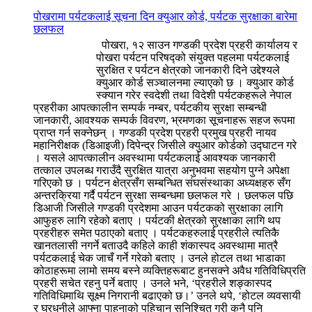
पोखरामा पर्यटकलाई सूचना दिन क्युआर कोर्ड, पर्यटक सुरक्षाका बारेमा
छलफल
पोखरा, १२ साउन गण्डकी प्रदेश प्रहरी कार्यालय र
पोखरा पर्यटन परिषद्को संयुक्त पहलमा पर्यटकलाई
सुरक्षित र पर्यटन क्षेत्रको जानकारी दिने उद्देश्यले
क्युआर कोर्ड सञ्चालनमा ल्याएको छ । क्युआर कोर्ड
स्क्यान गरेर स्वदेशी तथा विदेशी पर्यटकहरूले नेपाल
प्रहरीका आपत्कालीन सम्पर्क नम्बर, पर्यटकीय सुरक्षा सम्बन्धी
जानकारी, आवश्यक सम्पर्क विवरण, भ्रमणका सूचनाहरू सहज रूपमा
प्राप्त गर्न सक्नेछन् । गण्डकी प्रदेश प्रहरी प्रमुख प्रहरी नायव
महानिरीक्षक (डिआइजी) दिपेन्द्र जिसीले क्युआर कोर्डको उद्घाटन गरे
। यसले आपत्कालीन अवस्थामा पर्यटकलाई आवश्यक जानकारी
तत्काल उपलब्ध गराउँदै सुरक्षित यात्रा अनुभवमा सहयोग पुग्ने अपेक्षा
गरिएको छ । पर्यटन क्षेत्रसँग सम्बन्धित संघसंस्थाका अध्यक्षहरु सँग
अन्तरक्रिया गर्दै पर्यटन सुरक्षा सम्बन्धमा छलफल गरे । छलफल पछि
डिआजी जिसीले गण्डकी प्रदेशमा आउन पर्यटकको सुरक्षाका लागि
आफुहरु लागि रहेको बताए । पर्यटकी क्षेत्रको सुरक्षाका लागि थप
प्रहरीहरु समेत पठाएको बताए । पर्यटकहरुलाई प्रहरीले त्यतिकै
खानतलासी नगर्ने बताउदै कहिले काही शंकास्पद अवस्थामा मात्रै
पर्यटकलाई चेक जाचँ गर्ने गरेको बताए । उनले होटल तथा भाडाका
कोठाहरूमा लामो समय बस्ने व्यक्तिहरूबाट हुनसक्ने अवैध गतिविधिप्रति
प्रहरी सचेत रहनु पर्ने बताए । उनले भने, ‘प्रहरीले शङ्कास्पद
गतिविधिमाथि सूक्ष्म निगरानी बढाएको छ।’ उनले थपे, ‘होटल व्यवसायी
र घरधनीले आफ्ना पाहुनाको पहिचान सुनिश्चित गरी कुनै पनि