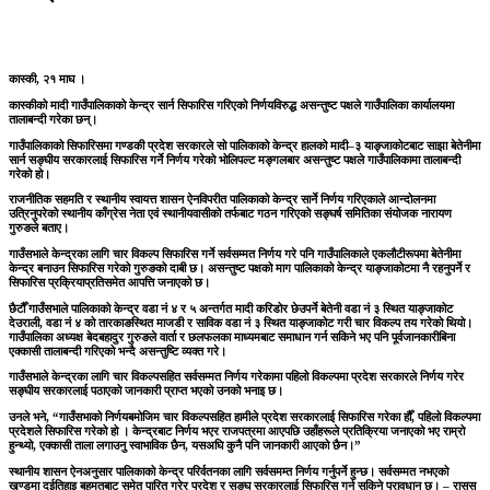
कास्की, २१ माघ ।
कास्कीको मादी गाउँपालिकाको केन्द्र सार्न सिफारिस गरिएको निर्णयविरुद्ध असन्तुष्ट पक्षले गाउँपालिका कार्यालयमा
तालाबन्दी गरेका छन्।
गाउँपालिकाको सिफारिसमा गण्डकी प्रदेश सरकारले सो पालिकाको केन्द्र हालको मादी–३ याङ्जाकोटबाट साझा बेतेनीमा
सार्न सङ्घीय सरकारलाई सिफारिस गर्ने निर्णय गरेको भोलिपल्ट मङ्गलबार असन्तुष्ट पक्षले गाउँपालिकामा तालाबन्दी
गरेको हो।
राजनीतिक सहमति र स्थानीय स्वायत्त शासन ऐनविपरीत पालिकाको केन्द्र सार्ने निर्णय गरिएकाले आन्दोलनमा
उत्रिनुपरेको स्थानीय काँग्रेस नेता एवं स्थानीयवासीको तर्फबाट गठन गरिएको सङ्घर्ष समितिका संयोजक नारायण
गुरुङले बताए।
गाउँसभाले केन्द्रका लागि चार विकल्प सिफारिस गर्ने सर्वसम्मत निर्णय गरे पनि गाउँपालिकाले एकलौटीरूपमा बेतेनीमा
केन्द्र बनाउन सिफारिस गरेको गुरुङको दाबी छ। असन्तुष्ट पक्षको माग पालिकाको केन्द्र याङ्जाकोटमा नै रहनुपर्ने र
सिफारिस प्रक्रियाप्रतिसमेत आपत्ति जनाएको छ।
छैटौँ गाउँसभाले पालिकाको केन्द्र वडा नं ४ र ५ अन्तर्गत मादी करिडोर छेउपर्ने बेतेनी वडा नं ३ स्थित याङ्जाकोट
देउराली, वडा नं ४ को तारकाङस्थित माजडी र साविक वडा नं ३ स्थित याङ्जाकोट गरी चार विकल्प तय गरेको थियो।
गाउँपालिका अध्यक्ष बेदबहादुर गुरुङले वार्ता र छलफलका माध्यमबाट समाधान गर्न सकिने भए पनि पूर्वजानकारीबिना
एक्कासी तालाबन्दी गरिएको भन्दै असन्तुष्टि व्यक्त गरे।
गाउँसभाले केन्द्रका लागि चार विकल्पसहित सर्वसम्मत निर्णय गरेकामा पहिलो विकल्पमा प्रदेश सरकारले निर्णय गरेर
सङ्घीय सरकारलाई पठाएको जानकारी प्राप्त भएको उनको भनाइ छ।
उनले भने, “गाउँसभाको निर्णयबमोजिम चार विकल्पसहित हामीले प्रदेश सरकारलाई सिफारिस गरेका हौँ, पहिलो विकल्पमा
प्रदेशले सिफारिस गरेको हो । केन्द्रबाट निर्णय भएर राजपत्रमा आएपछि उहाँहरूले प्रतिक्रिया जनाएको भए राम्रो
हुन्थ्यो, एक्कासी ताला लगाउनु स्वाभाविक छैन, यसअघि कुनै पनि जानकारी आएको छैन।”
स्थानीय शासन ऐनअनुसार पालिकाको केन्द्र परिर्वतनका लागि सर्वसमम्त निर्णय गर्नुपर्ने हुन्छ। सर्वसम्मत नभएको
खण्डमा दुईतिहाइ बहुमतबाट समेत पारित गरेर प्रदेश र सङ्घ सरकारलाई सिफारिस गर्न सकिने प्रावधान छ। – रासस