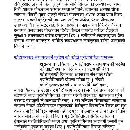
रविप्रसाद आचार्य, फेवा डुङ्गा व्यवसायी संगठनका अध्यक्ष बलाराम
गिरी, ओटेफ पोखराका अध्यक्ष ममता न्यौपाने, टेवानका अध्यक्ष शोभा
न्यौपाने, विदेशी मुद्रा सटही संस्था पोखराका अध्यक्ष रुपक राज मिश्र,
नाट्टा गण्डकी प्रदेशकी उपाध्यक्ष संगीता पौडेल, रेवान पोखराका
उपाध्यक्ष विकास भट्टराई, रेवान पोखराका महासचिव विरेन्द्र शेरचन
अन्नपुर्ण केवलकार पोखराका दिनेश पौडेल लगायत पर्यटन क्षेत्रका
सुरक्षा र समस्याका बारेमा बताएका थिए । उनीहरुले लेकसाइडमा बेला
बेलामा आउने मगन्तेहरु, पार्किङ व्यवस्थापन लगाएतका बारेमा जानकारी
दिएका थिए ।
फोटोग्राफर संघ गण्डकी प्रदेश को फोटो प्रतियोगिता शुभारम्भ
श्रावण ११, चितवन , फोटोग्राफर संघ गण्डकी प्रदेश
को आठौं स्थापना दिवस तथा १८७ औं बिश्व
फोटोग्राफी दिवसको अवसरमा संस्थाले फोटो
प्रतियोगिताको घोषणा गरेको छ । संघले
फोटोग्राफरहरुको सम्मान प्रविधिको ज्ञान,
व्यवसायिहरुलाई उत्साह र फोटोग्राफरहरुको मनोवल उच्च प्रदान गर्ने
उदेश्यले उक्त प्रतियोगिताको घोषणा गरेको संस्थाका महासचिव प्रेम
प्रसाद पराजुली ले जानाकारी गराए । गत शनिवार चितवनको सौराहामा
सम्पन्न नेपाल फोटोग्राफर महासंघको केन्द्रिय बिस्तारित बैठक को शुभ
अवसर पारेर केन्द्रिय अध्यक्ष महेन्द्र प्रसाद उपाध्याय ले प्रतियोगिताको
ब्यानर सार्वजनिक गरेका थिए । प्रतियोगिताका संयोजक जिवन
ढुंगानाले प्रतियोगितको महत्व तथा प्रतियोगितामा सहभागी कसरी हुने
भन्नेवारेमा प्रकाश पारेका थिए । प्रतियोगितामा मिराज राष्ट्रिय