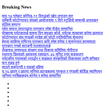
Breaking News
माघ १४ गतेबाट कोभिड-१९ विरुद्धको खोप लगाउन सुरु
लुम्बिनी फोटोग्राफर संघको आयोजनामा १ दिने स्टुडियो सम्बन्धी अनलाइन
तालिम सम्पन्न
पर्वत समाज जापानद्धारा पत्रकार रमेश पौडेल सम्मानित
पोखरामा पर्यटकलाई सूचना दिन क्युआर कोर्ड, पर्यटक सुरक्षाका बारेमा छलफल
फोटोग्राफर संघ गण्डकी प्रदेश को फोटो प्रतियोगिता शुभारम्भ
हेमजा साहित्य राष्ट्रिय पुरस्कार कवि रमेश श्रेष्ठ र शुभप्रभात काव्यमाला
पुरस्कार गन्धर्व सारङ्गी पाठशालालाई
लेखनाथ जन्मस्थल संरक्षण तथा विकास समितिमा गोपीराज
स्थापना दिवसको अवसरमा रक्तदान, ४६ युनिट रगत सङ्कलन
पर्यटकीय गन्तव्यको प्रवर्द्धन र साइकल संस्कृतिको विकासका लागि शनिबार
फन राइड हुने
साउने सक्रान्ती र यसको महिमा
यू १६ छात्र र छात्रा जुनियर ह्यान्डबलमा गुरुकुल र गण्डकी बोर्डिङ च्याम्पियन
जुनियर प्रशिक्षकद्वय बस्नेत र श्रेष्ठ सम्मानित