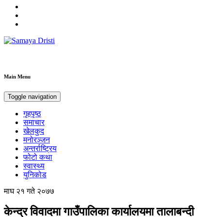
Samaya Dristi
Best News Site from Nepal
Main Menu
Toggle navigation
गृहपृष्ठ
समाचार
खेलकुद
मनोरञ्जन
अन्तर्राष्ट्रिय
फोटो कथा
स्वास्थ्य
युनिकोड
माघ २१ गते २०७७
केन्द्र विवादमा गाउँपालिका कार्यालयमा तालाबन्दी