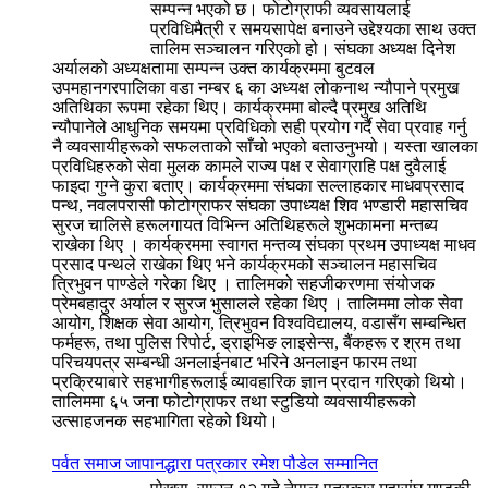
सम्पन्न भएको छ। फोटोग्राफी व्यवसायलाई
प्रविधिमैत्री र समयसापेक्ष बनाउने उद्देश्यका साथ उक्त
तालिम सञ्चालन गरिएको हो। संघका अध्यक्ष दिनेश
अर्यालको अध्यक्षतामा सम्पन्न उक्त कार्यक्रममा बुटवल
उपमहानगरपालिका वडा नम्बर ६ का अध्यक्ष लोकनाथ न्यौपाने प्रमुख
अतिथिका रूपमा रहेका थिए। कार्यक्रममा बोल्दै प्रमुख अतिथि
न्यौपानेले आधुनिक समयमा प्रविधिको सही प्रयोग गर्दै सेवा प्रवाह गर्नु
नै व्यवसायीहरूको सफलताको साँचो भएको बताउनुभयो। यस्ता खालका
प्रविधिहरुको सेवा मुलक कामले राज्य पक्ष र सेवाग्राहि पक्ष दुवैलाई
फाइदा गुग्ने कुरा बताए। कार्यक्रममा संघका सल्लाहकार माधवप्रसाद
पन्थ, नवलपरासी फोटोग्राफर संघका उपाध्यक्ष शिव भण्डारी महासचिव
सुरज चालिसे हरूलगायत विभिन्न अतिथिहरूले शुभकामना मन्तब्य
राखेका थिए । कार्यक्रममा स्वागत मन्तव्य संघका प्रथम उपाध्यक्ष माधव
प्रसाद पन्थले राखेका थिए भने कार्यक्रमको सञ्चालन महासचिव
त्रिभुवन पाण्डेले गरेका थिए । तालिमको सहजीकरणमा संयोजक
प्रेमबहादुर अर्याल र सुरज भुसालले रहेका थिए । तालिममा लोक सेवा
आयोग, शिक्षक सेवा आयोग, त्रिभुवन विश्वविद्यालय, वडासँग सम्बन्धित
फर्महरू, तथा पुलिस रिपोर्ट, ड्राइभिङ लाइसेन्स, बैंकहरू र श्रम तथा
परिचयपत्र सम्बन्धी अनलाईनबाट भरिने अनलाइन फारम तथा
प्रक्रियाबारे सहभागीहरूलाई व्यावहारिक ज्ञान प्रदान गरिएको थियो।
तालिममा ६५ जना फोटोग्राफर तथा स्टुडियो व्यवसायीहरूको
उत्साहजनक सहभागिता रहेको थियो।
पर्वत समाज जापानद्धारा पत्रकार रमेश पौडेल सम्मानित