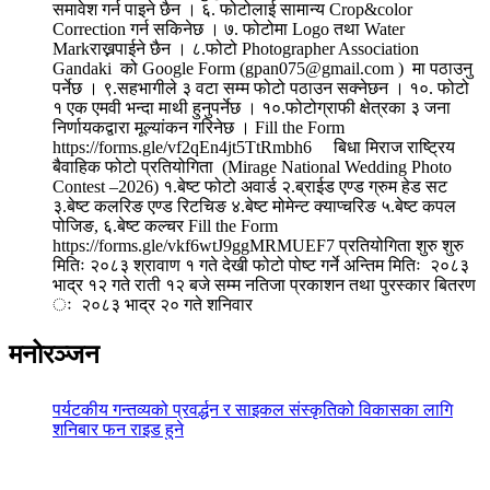
समावेश गर्न पाइने छैन । ६. फोटोलाई सामान्य Crop&color
Correction गर्न सकिनेछ । ७. फोटोमा Logo तथा Water
Markराख्नपाईने छैन । ८.फोटो Photographer Association
Gandaki को Google Form (gpan075@gmail.com ) मा पठाउनु
पर्नेछ । ९.सहभागीले ३ वटा सम्म फोटो पठाउन सक्नेछन । १०. फोटो
१ एक एमवी भन्दा माथी हुनुपर्नेछ । १०.फोटोग्राफी क्षेत्रका ३ जना
निर्णायकद्वारा मूल्यांकन गरिनेछ । Fill the Form
https://forms.gle/vf2qEn4jt5TtRmbh6 बिधा मिराज राष्ट्रिय
बैवाहिक फोटो प्रतियोगिता (Mirage National Wedding Photo
Contest –2026) १.बेष्ट फोटो अवार्ड २.ब्राईड एण्ड ग्रुम हेड सट
३.बेष्ट कलरिङ एण्ड रिटचिङ ४.बेष्ट मोमेन्ट क्याप्चरिङ ५.बेष्ट कपल
पोजिङ, ६.बेष्ट कल्चर Fill the Form
https://forms.gle/vkf6wtJ9ggMRMUEF7 प्रतियोगिता शुरु शुरु
मितिः २०८३ श्रावाण १ गते देखी फोटो पोष्ट गर्ने अन्तिम मितिः २०८३
भाद्र १२ गते राती १२ बजे सम्म नतिजा प्रकाशन तथा पुरस्कार बितरण
ः २०८३ भाद्र २० गते शनिवार
मनोरञ्जन
पर्यटकीय गन्तव्यको प्रवर्द्धन र साइकल संस्कृतिको विकासका लागि
शनिबार फन राइड हुने