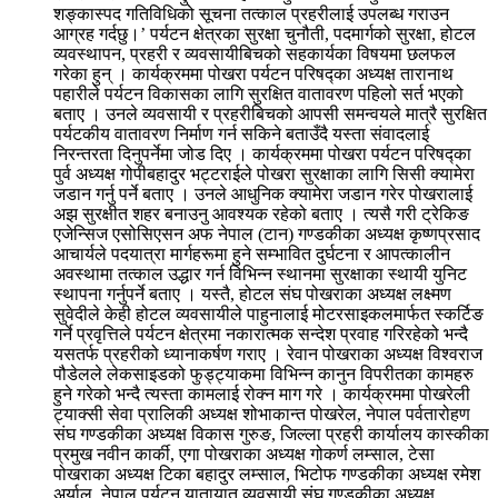
शङ्कास्पद गतिविधिको सूचना तत्काल प्रहरीलाई उपलब्ध गराउन
आग्रह गर्दछु।’ पर्यटन क्षेत्रका सुरक्षा चुनौती, पदमार्गको सुरक्षा, होटल
व्यवस्थापन, प्रहरी र व्यवसायीबिचको सहकार्यका विषयमा छलफल
गरेका हुन् । कार्यक्रममा पोखरा पर्यटन परिषद्का अध्यक्ष तारानाथ
पहारीले पर्यटन विकासका लागि सुरक्षित वातावरण पहिलो सर्त भएको
बताए । उनले व्यवसायी र प्रहरीबिचको आपसी समन्वयले मात्रै सुरक्षित
पर्यटकीय वातावरण निर्माण गर्न सकिने बताउँदै यस्ता संवादलाई
निरन्तरता दिनुपर्नेमा जोड दिए । कार्यक्रममा पोखरा पर्यटन परिषद्का
पुर्व अध्यक्ष गोपीबहादुर भट्टराईले पोखरा सुरक्षाका लागि सिसी क्यामेरा
जडान गर्नु पर्ने बताए । उनले आधुनिक क्यामेरा जडान गरेर पोखरालाई
अझ सुरक्षीत शहर बनाउनु आवश्यक रहेको बताए । त्यसै गरी ट्रेकिङ
एजेन्सिज एसोसिएसन अफ नेपाल (टान) गण्डकीका अध्यक्ष कृष्णप्रसाद
आचार्यले पदयात्रा मार्गहरूमा हुने सम्भावित दुर्घटना र आपत्कालीन
अवस्थामा तत्काल उद्धार गर्न विभिन्न स्थानमा सुरक्षाका स्थायी युनिट
स्थापना गर्नुपर्ने बताए । यस्तै, होटल संघ पोखराका अध्यक्ष लक्ष्मण
सुवेदीले केही होटल व्यवसायीले पाहुनालाई मोटरसाइकलमार्फत स्कर्टिङ
गर्ने प्रवृत्तिले पर्यटन क्षेत्रमा नकारात्मक सन्देश प्रवाह गरिरहेको भन्दै
यसतर्फ प्रहरीको ध्यानाकर्षण गराए । रेवान पोखराका अध्यक्ष विश्वराज
पौडेलले लेकसाइडको फुड्ट्याकमा विभिन्न कानुन विपरीतका कामहरु
हुने गरेको भन्दै त्यस्ता कामलाई रोक्न माग गरे । कार्यक्रममा पोखरेली
ट्याक्सी सेवा प्रालिकी अध्यक्ष शोभाकान्त पोखरेल, नेपाल पर्वतारोहण
संघ गण्डकीका अध्यक्ष विकास गुरुङ, जिल्ला प्रहरी कार्यालय कास्कीका
प्रमुख नवीन कार्की, एगा पोखराका अध्यक्ष गोकर्ण लम्साल, टेसा
पोखराका अध्यक्ष टिका बहादुर लम्साल, भिटोफ गण्डकीका अध्यक्ष रमेश
अर्याल, नेपाल पर्यटन यातायात व्यवसायी संघ गण्डकीका अध्यक्ष