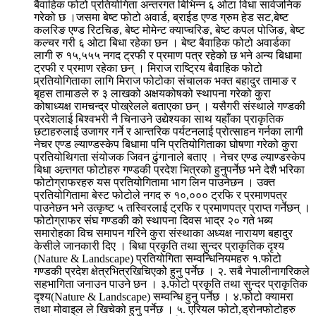
बैवाहिक फोटो प्रतियोगिता अन्तरगत बिभिन्न ६ ओटा विधा सार्वजनिक
गरेको छ ।जसमा बेष्ट फोटो अवार्ड, ब्राईड एण्ड ग्रुम हेड सट,बेष्ट
कलरिङ एण्ड रिटचिङ, बेष्ट मोमेन्ट क्याप्चरिङ, बेष्ट कपल पोजिङ, बेष्ट
कल्चर गरी ६ ओटा बिधा रहेका छन । बेष्ट बैवाहिक फोटो अवार्डका
लागी रु १५,५५५ नगद ट्रफी र प्रमाण पत्र रहेको छ भने अन्य बिधामा
ट्रफी र प्रमाण रहेका छन् । मिराज राष्ट्रिय बैवाहिक फोटो
प्र्रतियोगिताका लागि मिराज फोटोका संचालक भक्त बहादुर तामाङ र
बृहस तामाङले रु ३ लाखको अक्षयकोषको स्थापना गरेको कुरा
कोषाध्यक्ष रामचन्द्र पोख्रेलले बताएका छन् । यसैगरी संस्थाले गण्डकी
प्रदेशलाई बिश्वभरी नै चिनाउने उद्येश्यका साथ यहाँका प्राकृतिक
छटाहरुलाई उजागर गर्ने र आन्तरिक पर्यटनलाई प्रोत्साहन गर्नका लागी
नेचर एण्ड ल्याण्डस्केप बिधामा पनि प्रतियोगिताका घोषणा गरेको कुरा
प्रतियोथिगता संयोजक जिवन ढुंगानाले बताए । नेचर एण्ड ल्याण्डस्केप
बिधा अन्र्तगत फोटोहरु गण्डकी प्रदेश भित्रको हुनुपर्नेछ भने देशै भरिका
फोटोग्राफरहरु यस प्रतियोगितामा भाग लिन पाउनेछन । उक्त
प्रतियोगितामा बेस्ट फोटोले नगद रु १०,००० ट्रफि र प्रमाणपत्र
पाउनेछन भने उत्कृष्ट ५ तस्विरलाई ट्रफि र प्रमाणपत्र प्राप्त गर्नेछन् ।
फोटोग्राफर संघ गण्डकी को स्थापना दिवस भाद्र २० गते भब्य
समारोहका विच समापन गरिने कुरा संस्थाका अध्यक्ष नारायण बहादुर
केसीले जानकारी दिए । बिधा प्रकृति तथा सुन्दर प्राकृतिक दृश्य
(Nature & Landscape) प्रतियोगिता सम्वन्धिनियमहरु १.फोटो
गण्डकी प्रदेश क्षेत्रभित्रखिचिएकोे हुनु पर्नेछ । २. सबै नेपालीनागरिकले
सहभागिता जनाउन पाउने छन । ३.फोटो प्रकृति तथा सुन्दर प्राकृतिक
दृश्य(Nature & Landscape) सम्वन्धि हुनु पर्नेछ । ४.फोटो क्यामरा
तथा मोवाइल ले खिचेको हुनु पर्नेछ । ५. एरियल फोटो,ड्रोनफोटोहरु