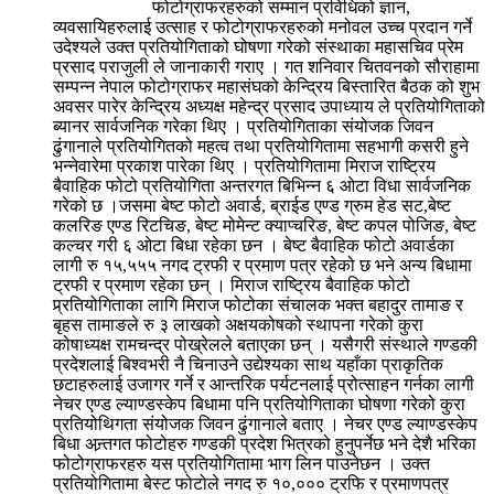
फोटोग्राफरहरुको सम्मान प्रविधिको ज्ञान,
व्यवसायिहरुलाई उत्साह र फोटोग्राफरहरुको मनोवल उच्च प्रदान गर्ने
उदेश्यले उक्त प्रतियोगिताको घोषणा गरेको संस्थाका महासचिव प्रेम
प्रसाद पराजुली ले जानाकारी गराए । गत शनिवार चितवनको सौराहामा
सम्पन्न नेपाल फोटोग्राफर महासंघको केन्द्रिय बिस्तारित बैठक को शुभ
अवसर पारेर केन्द्रिय अध्यक्ष महेन्द्र प्रसाद उपाध्याय ले प्रतियोगिताको
ब्यानर सार्वजनिक गरेका थिए । प्रतियोगिताका संयोजक जिवन
ढुंगानाले प्रतियोगितको महत्व तथा प्रतियोगितामा सहभागी कसरी हुने
भन्नेवारेमा प्रकाश पारेका थिए । प्रतियोगितामा मिराज राष्ट्रिय
बैवाहिक फोटो प्रतियोगिता अन्तरगत बिभिन्न ६ ओटा विधा सार्वजनिक
गरेको छ ।जसमा बेष्ट फोटो अवार्ड, ब्राईड एण्ड ग्रुम हेड सट,बेष्ट
कलरिङ एण्ड रिटचिङ, बेष्ट मोमेन्ट क्याप्चरिङ, बेष्ट कपल पोजिङ, बेष्ट
कल्चर गरी ६ ओटा बिधा रहेका छन । बेष्ट बैवाहिक फोटो अवार्डका
लागी रु १५,५५५ नगद ट्रफी र प्रमाण पत्र रहेको छ भने अन्य बिधामा
ट्रफी र प्रमाण रहेका छन् । मिराज राष्ट्रिय बैवाहिक फोटो
प्र्रतियोगिताका लागि मिराज फोटोका संचालक भक्त बहादुर तामाङ र
बृहस तामाङले रु ३ लाखको अक्षयकोषको स्थापना गरेको कुरा
कोषाध्यक्ष रामचन्द्र पोख्रेलले बताएका छन् । यसैगरी संस्थाले गण्डकी
प्रदेशलाई बिश्वभरी नै चिनाउने उद्येश्यका साथ यहाँका प्राकृतिक
छटाहरुलाई उजागर गर्ने र आन्तरिक पर्यटनलाई प्रोत्साहन गर्नका लागी
नेचर एण्ड ल्याण्डस्केप बिधामा पनि प्रतियोगिताका घोषणा गरेको कुरा
प्रतियोथिगता संयोजक जिवन ढुंगानाले बताए । नेचर एण्ड ल्याण्डस्केप
बिधा अन्र्तगत फोटोहरु गण्डकी प्रदेश भित्रको हुनुपर्नेछ भने देशै भरिका
फोटोग्राफरहरु यस प्रतियोगितामा भाग लिन पाउनेछन । उक्त
प्रतियोगितामा बेस्ट फोटोले नगद रु १०,००० ट्रफि र प्रमाणपत्र