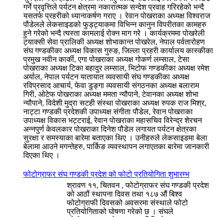
गर्ने प्रवृत्तिले पर्यटन क्षेत्रमा नकारात्मक सन्देश प्रवाह गरिरहेको भन्दै
यसतर्फ प्रहरीको ध्यानाकर्षण गराए । रेवान पोखराका अध्यक्ष विश्वराज
पौडेलले लेकसाइडको फुड्ट्याकमा विभिन्न कानुन विपरीतका कामहरु
हुने गरेको भन्दै त्यस्ता कामलाई रोक्न माग गरे । कार्यक्रममा पोखरेली
ट्याक्सी सेवा प्रालिकी अध्यक्ष शोभाकान्त पोखरेल, नेपाल पर्वतारोहण
संघ गण्डकीका अध्यक्ष विकास गुरुङ, जिल्ला प्रहरी कार्यालय कास्कीका
प्रमुख नवीन कार्की, एगा पोखराका अध्यक्ष गोकर्ण लम्साल, टेसा
पोखराका अध्यक्ष टिका बहादुर लम्साल, भिटोफ गण्डकीका अध्यक्ष रमेश
अर्याल, नेपाल पर्यटन यातायात व्यवसायी संघ गण्डकीका अध्यक्ष
रविप्रसाद आचार्य, फेवा डुङ्गा व्यवसायी संगठनका अध्यक्ष बलाराम
गिरी, ओटेफ पोखराका अध्यक्ष ममता न्यौपाने, टेवानका अध्यक्ष शोभा
न्यौपाने, विदेशी मुद्रा सटही संस्था पोखराका अध्यक्ष रुपक राज मिश्र,
नाट्टा गण्डकी प्रदेशकी उपाध्यक्ष संगीता पौडेल, रेवान पोखराका
उपाध्यक्ष विकास भट्टराई, रेवान पोखराका महासचिव विरेन्द्र शेरचन
अन्नपुर्ण केवलकार पोखराका दिनेश पौडेल लगायत पर्यटन क्षेत्रका
सुरक्षा र समस्याका बारेमा बताएका थिए । उनीहरुले लेकसाइडमा बेला
बेलामा आउने मगन्तेहरु, पार्किङ व्यवस्थापन लगाएतका बारेमा जानकारी
दिएका थिए ।
फोटोग्राफर संघ गण्डकी प्रदेश को फोटो प्रतियोगिता शुभारम्भ
श्रावण ११, चितवन , फोटोग्राफर संघ गण्डकी प्रदेश
को आठौं स्थापना दिवस तथा १८७ औं बिश्व
फोटोग्राफी दिवसको अवसरमा संस्थाले फोटो
प्रतियोगिताको घोषणा गरेको छ । संघले