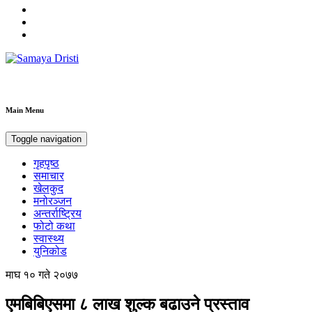
Samaya Dristi
Best News Site from Nepal
Main Menu
Toggle navigation
गृहपृष्ठ
समाचार
खेलकुद
मनोरञ्जन
अन्तर्राष्ट्रिय
फोटो कथा
स्वास्थ्य
युनिकोड
माघ १० गते २०७७
एमबिबिएसमा ८ लाख शुल्क बढाउने प्रस्ताव