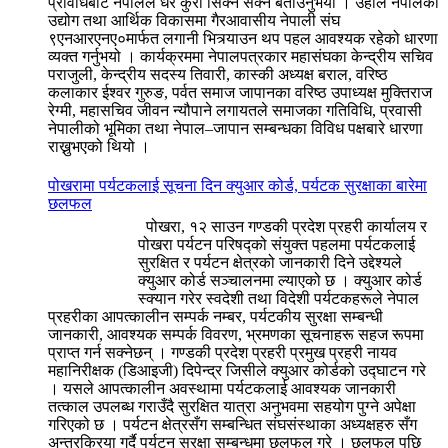
प्रविधिबाट नेपालले धेरै कुरा सिक्न सक्ने बताउनुभयो । उहाँले नेपालको
उद्योग तथा आर्थिक विकासमा गैरआवासीय नेपाली संघ
९एनआरएनए०मार्फत लगानी भित्र्याउन थप पहल आवश्यक रहेको धारणा
व्यक्त गर्नुभयो । कार्यक्रममा नेपालपत्रकार महासंघका केन्द्रीय सचिव
पराजुली, केन्द्रीय सदस्य तिवारी, कास्की अध्यक्ष बराल, वरिष्ठ
कलाकार ईश्वर गुरुङ, पर्वत समाज जापानका वरिष्ठ उपाध्यक्ष मुक्तिराज
रेग्मी, महासचिव जीवन न्यौपाने लगायतले समाजका गतिविधि, प्रवासी
नेपालीको भूमिका तथा नेपाल–जापान सम्बन्धका विविध पक्षबारे धारणा
राख्नुभएको थियो ।
पोखरामा पर्यटकलाई सूचना दिन क्युआर कोर्ड, पर्यटक सुरक्षाका बारेमा
छलफल
पोखरा, १२ साउन गण्डकी प्रदेश प्रहरी कार्यालय र
पोखरा पर्यटन परिषद्को संयुक्त पहलमा पर्यटकलाई
सुरक्षित र पर्यटन क्षेत्रको जानकारी दिने उद्देश्यले
क्युआर कोर्ड सञ्चालनमा ल्याएको छ । क्युआर कोर्ड
स्क्यान गरेर स्वदेशी तथा विदेशी पर्यटकहरूले नेपाल
प्रहरीका आपत्कालीन सम्पर्क नम्बर, पर्यटकीय सुरक्षा सम्बन्धी
जानकारी, आवश्यक सम्पर्क विवरण, भ्रमणका सूचनाहरू सहज रूपमा
प्राप्त गर्न सक्नेछन् । गण्डकी प्रदेश प्रहरी प्रमुख प्रहरी नायव
महानिरीक्षक (डिआइजी) दिपेन्द्र जिसीले क्युआर कोर्डको उद्घाटन गरे
। यसले आपत्कालीन अवस्थामा पर्यटकलाई आवश्यक जानकारी
तत्काल उपलब्ध गराउँदै सुरक्षित यात्रा अनुभवमा सहयोग पुग्ने अपेक्षा
गरिएको छ । पर्यटन क्षेत्रसँग सम्बन्धित संघसंस्थाका अध्यक्षहरु सँग
अन्तरक्रिया गर्दै पर्यटन सुरक्षा सम्बन्धमा छलफल गरे । छलफल पछि