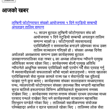
आजको खबर
लुम्बिनी फोटोग्राफर संघको आयोजनामा १ दिने स्टुडियो सम्बन्धी
अनलाइन तालिम सम्पन्न
१८ साउन बुटवल लुम्बिनी फोटोग्राफर संघ को
आयोजनामा १ दिने स्टुडियो सम्बन्धी अनलाइन तालिम
सम्पन्न भएको छ। फोटोग्राफी व्यवसायलाई
प्रविधिमैत्री र समयसापेक्ष बनाउने उद्देश्यका साथ उक्त
तालिम सञ्चालन गरिएको हो। संघका अध्यक्ष दिनेश
अर्यालको अध्यक्षतामा सम्पन्न उक्त कार्यक्रममा बुटवल
उपमहानगरपालिका वडा नम्बर ६ का अध्यक्ष लोकनाथ न्यौपाने प्रमुख
अतिथिका रूपमा रहेका थिए। कार्यक्रममा बोल्दै प्रमुख अतिथि
न्यौपानेले आधुनिक समयमा प्रविधिको सही प्रयोग गर्दै सेवा प्रवाह गर्नु
नै व्यवसायीहरूको सफलताको साँचो भएको बताउनुभयो। यस्ता खालका
प्रविधिहरुको सेवा मुलक कामले राज्य पक्ष र सेवाग्राहि पक्ष दुवैलाई
फाइदा गुग्ने कुरा बताए। कार्यक्रममा संघका सल्लाहकार माधवप्रसाद
पन्थ, नवलपरासी फोटोग्राफर संघका उपाध्यक्ष शिव भण्डारी महासचिव
सुरज चालिसे हरूलगायत विभिन्न अतिथिहरूले शुभकामना मन्तब्य
राखेका थिए । कार्यक्रममा स्वागत मन्तव्य संघका प्रथम उपाध्यक्ष माधव
प्रसाद पन्थले राखेका थिए भने कार्यक्रमको सञ्चालन महासचिव
त्रिभुवन पाण्डेले गरेका थिए । तालिमको सहजीकरणमा संयोजक
प्रेमबहादुर अर्याल र सुरज भुसालले रहेका थिए । तालिममा लोक सेवा