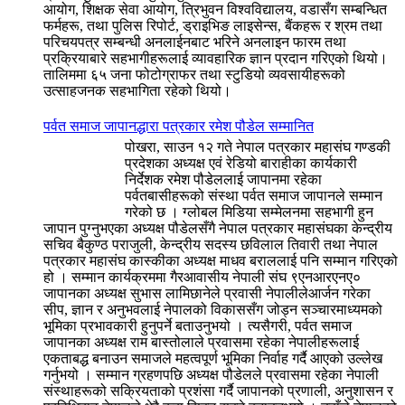
आयोग, शिक्षक सेवा आयोग, त्रिभुवन विश्वविद्यालय, वडासँग सम्बन्धित
फर्महरू, तथा पुलिस रिपोर्ट, ड्राइभिङ लाइसेन्स, बैंकहरू र श्रम तथा
परिचयपत्र सम्बन्धी अनलाईनबाट भरिने अनलाइन फारम तथा
प्रक्रियाबारे सहभागीहरूलाई व्यावहारिक ज्ञान प्रदान गरिएको थियो।
तालिममा ६५ जना फोटोग्राफर तथा स्टुडियो व्यवसायीहरूको
उत्साहजनक सहभागिता रहेको थियो।
पर्वत समाज जापानद्धारा पत्रकार रमेश पौडेल सम्मानित
पोखरा, साउन १२ गते नेपाल पत्रकार महासंघ गण्डकी
प्रदेशका अध्यक्ष एवं रेडियो बाराहीका कार्यकारी
निर्देशक रमेश पौडेललाई जापानमा रहेका
पर्वतबासीहरूको संस्था पर्वत समाज जापानले सम्मान
गरेको छ । ग्लोबल मिडिया सम्मेलनमा सहभागी हुन
जापान पुग्नुभएका अध्यक्ष पौडेलसँगै नेपाल पत्रकार महासंघका केन्द्रीय
सचिव बैकुण्ठ पराजुली, केन्द्रीय सदस्य छविलाल तिवारी तथा नेपाल
पत्रकार महासंघ कास्कीका अध्यक्ष माधव बराललाई पनि सम्मान गरिएको
हो । सम्मान कार्यक्रममा गैरआवासीय नेपाली संघ ९एनआरएनए०
जापानका अध्यक्ष सुभास लामिछानेले प्रवासी नेपालीलेआर्जन गरेका
सीप, ज्ञान र अनुभवलाई नेपालको विकाससँग जोड्न सञ्चारमाध्यमको
भूमिका प्रभावकारी हुनुपर्ने बताउनुभयो । त्यसैगरी, पर्वत समाज
जापानका अध्यक्ष राम बास्तोलाले प्रवासमा रहेका नेपालीहरूलाई
एकताबद्ध बनाउन समाजले महत्वपूर्ण भूमिका निर्वाह गर्दै आएको उल्लेख
गर्नुभयो । सम्मान ग्रहणपछि अध्यक्ष पौडेलले प्रवासमा रहेका नेपाली
संस्थाहरूको सक्रियताको प्रशंसा गर्दै जापानको प्रणाली, अनुशासन र