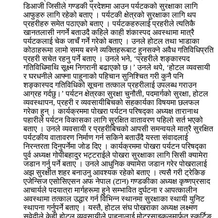
डिआजी जिसीले गण्डकी प्रदेशमा आउन पर्यटकको सुरक्षाका लागि
आफुहरु लागि रहेको बताए । पर्यटकी क्षेत्रको सुरक्षाका लागि थप
प्रहरीहरु समेत पठाएको बताए । पर्यटकहरुलाई प्रहरीले त्यतिकै
खानतलासी नगर्ने बताउदै कहिले काही शंकास्पद अवस्थामा मात्रै
पर्यटकलाई चेक जाचँ गर्ने गरेको बताए । उनले होटल तथा भाडाका
कोठाहरूमा लामो समय बस्ने व्यक्तिहरूबाट हुनसक्ने अवैध गतिविधिप्रति
प्रहरी सचेत रहनु पर्ने बताए । उनले भने, ‘प्रहरीले शङ्कास्पद
गतिविधिमाथि सूक्ष्म निगरानी बढाएको छ।’ उनले थपे, ‘होटल व्यवसायी
र घरधनीले आफ्ना पाहुनाको पहिचान सुनिश्चित गरी कुनै पनि
शङ्कास्पद गतिविधिको सूचना तत्काल प्रहरीलाई उपलब्ध गराउन
आग्रह गर्दछु।’ पर्यटन क्षेत्रका सुरक्षा चुनौती, पदमार्गको सुरक्षा, होटल
व्यवस्थापन, प्रहरी र व्यवसायीबिचको सहकार्यका विषयमा छलफल
गरेका हुन् । कार्यक्रममा पोखरा पर्यटन परिषद्का अध्यक्ष तारानाथ
पहारीले पर्यटन विकासका लागि सुरक्षित वातावरण पहिलो सर्त भएको
बताए । उनले व्यवसायी र प्रहरीबिचको आपसी समन्वयले मात्रै सुरक्षित
पर्यटकीय वातावरण निर्माण गर्न सकिने बताउँदै यस्ता संवादलाई
निरन्तरता दिनुपर्नेमा जोड दिए । कार्यक्रममा पोखरा पर्यटन परिषद्का
पुर्व अध्यक्ष गोपीबहादुर भट्टराईले पोखरा सुरक्षाका लागि सिसी क्यामेरा
जडान गर्नु पर्ने बताए । उनले आधुनिक क्यामेरा जडान गरेर पोखरालाई
अझ सुरक्षीत शहर बनाउनु आवश्यक रहेको बताए । त्यसै गरी ट्रेकिङ
एजेन्सिज एसोसिएसन अफ नेपाल (टान) गण्डकीका अध्यक्ष कृष्णप्रसाद
आचार्यले पदयात्रा मार्गहरूमा हुने सम्भावित दुर्घटना र आपत्कालीन
अवस्थामा तत्काल उद्धार गर्न विभिन्न स्थानमा सुरक्षाका स्थायी युनिट
स्थापना गर्नुपर्ने बताए । यस्तै, होटल संघ पोखराका अध्यक्ष लक्ष्मण
सुवेदीले केही होटल व्यवसायीले पाहुनालाई मोटरसाइकलमार्फत स्कर्टिङ