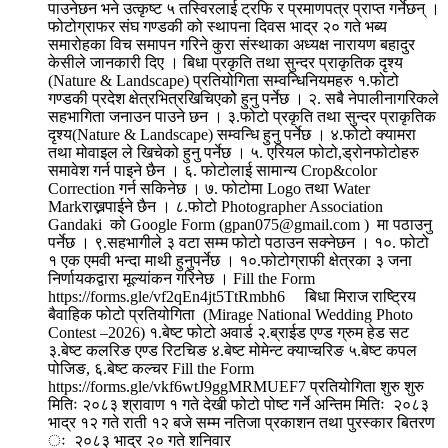
पाउनेछन भने उत्कृष्ट ५ तस्विरलाई ट्रफि र प्रमाणपत्र प्राप्त गर्नेछन् ।
फोटोग्राफर संघ गण्डकी को स्थापना दिवस भाद्र २० गते भब्य
समारोहका विच समापन गरिने कुरा संस्थाका अध्यक्ष नारायण बहादुर
केसीले जानकारी दिए । बिधा प्रकृति तथा सुन्दर प्राकृतिक दृश्य
(Nature & Landscape) प्रतियोगिता सम्वन्धिनियमहरु १.फोटो
गण्डकी प्रदेश क्षेत्रभित्रखिचिएकोे हुनु पर्नेछ । २. सबै नेपालीनागरिकले
सहभागिता जनाउन पाउने छन । ३.फोटो प्रकृति तथा सुन्दर प्राकृतिक
दृश्य(Nature & Landscape) सम्वन्धि हुनु पर्नेछ । ४.फोटो क्यामरा
तथा मोवाइल ले खिचेको हुनु पर्नेछ । ५. एरियल फोटो,ड्रोनफोटोहरु
समावेश गर्न पाइने छैन । ६. फोटोलाई सामान्य Crop&color
Correction गर्न सकिनेछ । ७. फोटोमा Logo तथा Water
Markराख्नपाईने छैन । ८.फोटो Photographer Association
Gandaki को Google Form (gpan075@gmail.com ) मा पठाउनु
पर्नेछ । ९.सहभागीले ३ वटा सम्म फोटो पठाउन सक्नेछन । १०. फोटो
१ एक एमवी भन्दा माथी हुनुपर्नेछ । १०.फोटोग्राफी क्षेत्रका ३ जना
निर्णायकद्वारा मूल्यांकन गरिनेछ । Fill the Form
https://forms.gle/vf2qEn4jt5TtRmbh6 बिधा मिराज राष्ट्रिय
बैवाहिक फोटो प्रतियोगिता (Mirage National Wedding Photo
Contest –2026) १.बेष्ट फोटो अवार्ड २.ब्राईड एण्ड ग्रुम हेड सट
३.बेष्ट कलरिङ एण्ड रिटचिङ ४.बेष्ट मोमेन्ट क्याप्चरिङ ५.बेष्ट कपल
पोजिङ, ६.बेष्ट कल्चर Fill the Form
https://forms.gle/vkf6wtJ9ggMRMUEF7 प्रतियोगिता शुरु शुरु
मितिः २०८३ श्रावाण १ गते देखी फोटो पोष्ट गर्ने अन्तिम मितिः २०८३
भाद्र १२ गते राती १२ बजे सम्म नतिजा प्रकाशन तथा पुरस्कार बितरण
ः २०८३ भाद्र २० गते शनिवार