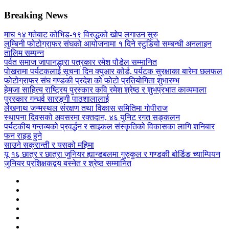
Breaking News
माघ १४ गतेबाट कोभिड-१९ विरुद्धको खोप लगाउन सुरु
लुम्बिनी फोटोग्राफर संघको आयोजनामा १ दिने स्टुडियो सम्बन्धी अनलाइन
तालिम सम्पन्न
पर्वत समाज जापानद्धारा पत्रकार रमेश पौडेल सम्मानित
पोखरामा पर्यटकलाई सूचना दिन क्युआर कोर्ड, पर्यटक सुरक्षाका बारेमा छलफल
फोटोग्राफर संघ गण्डकी प्रदेश को फोटो प्रतियोगिता शुभारम्भ
हेमजा साहित्य राष्ट्रिय पुरस्कार कवि रमेश श्रेष्ठ र शुभप्रभात काव्यमाला
पुरस्कार गन्धर्व सारङ्गी पाठशालालाई
लेखनाथ जन्मस्थल संरक्षण तथा विकास समितिमा गोपीराज
स्थापना दिवसको अवसरमा रक्तदान, ४६ युनिट रगत सङ्कलन
पर्यटकीय गन्तव्यको प्रवर्द्धन र साइकल संस्कृतिको विकासका लागि शनिबार
फन राइड हुने
साउने सक्रान्ती र यसको महिमा
यू १६ छात्र र छात्रा जुनियर ह्यान्डबलमा गुरुकुल र गण्डकी बोर्डिङ च्याम्पियन
जुनियर प्रशिक्षकद्वय बस्नेत र श्रेष्ठ सम्मानित