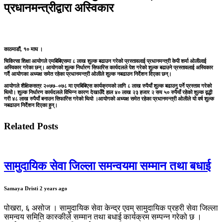
प्रधानमन्त्रीद्वारा अस्विकार
काठमाडौं, १० माघ ।
चिकित्सा शिक्षा आयोगले एमबिबिएसमा ८ लाख शुल्क बढाउन गरेको प्रस्तावलाई प्रधानमन्त्री केपी शर्मा ओलीलाई
अस्विकार गरेका छन्। आयोगको शुल्क निर्धारण सिफारिस कार्यदलले पेश गरेको शुल्क बढाउने प्रस्तावलाई अस्विकार
गर्दै आयोगका अध्यक्ष समेत रहेका प्रधानमन्त्री ओलीले शुल्क नबढाउन निर्देशन दिएका छन्।
आयोगले शैक्षिकसत्र २०७७–०७८ मा एमबिबिएस कार्यक्रमको लागि ८ लाख रुपैयाँ शुल्क बढाउनु पर्ने प्रस्ताव गरेको
थियो। शुल्क निर्धारण कार्यदलले विभिन्न कारण देखाउँदै हाल ४० लाख २३ हजार २ सय ५० रुपैयाँ रहेको शुल्क वृद्धी
गरी ४८ लाख रुपैयाँ बनाउन सिफारिस गरेको थियो ।आयोगको अध्यक्ष समेत रहेका प्रधानमन्त्री ओलीले यो वर्ष शुल्क
नबढाउन निर्देशन दिएका हुन्।
Related Posts
सामुदायिक सेवा जिल्ला समन्वयमा सम्मान तथा बधाई
Samaya Dristi
2 years ago
पोखरा, ६ असोज । सामुदायिक सेवा केन्द्र एवम् सामुदायिक प्रहरी सेवा जिल्ला
समन्वय समिति कास्कीले सम्मान तथा बधाई कार्यक्रम सम्पन्न गरेको छ ।