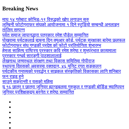
Breaking News
माघ १४ गतेबाट कोभिड-१९ विरुद्धको खोप लगाउन सुरु
लुम्बिनी फोटोग्राफर संघको आयोजनामा १ दिने स्टुडियो सम्बन्धी अनलाइन
तालिम सम्पन्न
पर्वत समाज जापानद्धारा पत्रकार रमेश पौडेल सम्मानित
पोखरामा पर्यटकलाई सूचना दिन क्युआर कोर्ड, पर्यटक सुरक्षाका बारेमा छलफल
फोटोग्राफर संघ गण्डकी प्रदेश को फोटो प्रतियोगिता शुभारम्भ
हेमजा साहित्य राष्ट्रिय पुरस्कार कवि रमेश श्रेष्ठ र शुभप्रभात काव्यमाला
पुरस्कार गन्धर्व सारङ्गी पाठशालालाई
लेखनाथ जन्मस्थल संरक्षण तथा विकास समितिमा गोपीराज
स्थापना दिवसको अवसरमा रक्तदान, ४६ युनिट रगत सङ्कलन
पर्यटकीय गन्तव्यको प्रवर्द्धन र साइकल संस्कृतिको विकासका लागि शनिबार
फन राइड हुने
साउने सक्रान्ती र यसको महिमा
यू १६ छात्र र छात्रा जुनियर ह्यान्डबलमा गुरुकुल र गण्डकी बोर्डिङ च्याम्पियन
जुनियर प्रशिक्षकद्वय बस्नेत र श्रेष्ठ सम्मानित