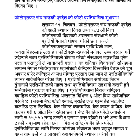
बेलामा आउने मगन्तेहरु, पार्किङ व्यवस्थापन लगाएतका बारेमा जानकारी
दिएका थिए ।
फोटोग्राफर संघ गण्डकी प्रदेश को फोटो प्रतियोगिता शुभारम्भ
श्रावण ११, चितवन , फोटोग्राफर संघ गण्डकी प्रदेश
को आठौं स्थापना दिवस तथा १८७ औं बिश्व
फोटोग्राफी दिवसको अवसरमा संस्थाले फोटो
प्रतियोगिताको घोषणा गरेको छ । संघले
फोटोग्राफरहरुको सम्मान प्रविधिको ज्ञान,
व्यवसायिहरुलाई उत्साह र फोटोग्राफरहरुको मनोवल उच्च प्रदान गर्ने
उदेश्यले उक्त प्रतियोगिताको घोषणा गरेको संस्थाका महासचिव प्रेम
प्रसाद पराजुली ले जानाकारी गराए । गत शनिवार चितवनको सौराहामा
सम्पन्न नेपाल फोटोग्राफर महासंघको केन्द्रिय बिस्तारित बैठक को शुभ
अवसर पारेर केन्द्रिय अध्यक्ष महेन्द्र प्रसाद उपाध्याय ले प्रतियोगिताको
ब्यानर सार्वजनिक गरेका थिए । प्रतियोगिताका संयोजक जिवन
ढुंगानाले प्रतियोगितको महत्व तथा प्रतियोगितामा सहभागी कसरी हुने
भन्नेवारेमा प्रकाश पारेका थिए । प्रतियोगितामा मिराज राष्ट्रिय
बैवाहिक फोटो प्रतियोगिता अन्तरगत बिभिन्न ६ ओटा विधा सार्वजनिक
गरेको छ ।जसमा बेष्ट फोटो अवार्ड, ब्राईड एण्ड ग्रुम हेड सट,बेष्ट
कलरिङ एण्ड रिटचिङ, बेष्ट मोमेन्ट क्याप्चरिङ, बेष्ट कपल पोजिङ, बेष्ट
कल्चर गरी ६ ओटा बिधा रहेका छन । बेष्ट बैवाहिक फोटो अवार्डका
लागी रु १५,५५५ नगद ट्रफी र प्रमाण पत्र रहेको छ भने अन्य बिधामा
ट्रफी र प्रमाण रहेका छन् । मिराज राष्ट्रिय बैवाहिक फोटो
प्र्रतियोगिताका लागि मिराज फोटोका संचालक भक्त बहादुर तामाङ र
बृहस तामाङले रु ३ लाखको अक्षयकोषको स्थापना गरेको कुरा