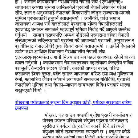
हो । सम्मान कार्यक्रममा गैरआवासीय नेपाली संघ ९एनआरएनए०
जापानका अध्यक्ष सुभास लामिछानेले प्रवासी नेपालीलेआर्जन गरेका
सीप, ज्ञान र अनुभवलाई नेपालको विकाससँग जोड्न सञ्चारमाध्यमको
भूमिका प्रभावकारी हुनुपर्ने बताउनुभयो । त्यसैगरी, पर्वत समाज
जापानका अध्यक्ष राम बास्तोलाले प्रवासमा रहेका नेपालीहरूलाई
एकताबद्ध बनाउन समाजले महत्वपूर्ण भूमिका निर्वाह गर्दै आएको उल्लेख
गर्नुभयो । सम्मान ग्रहणपछि अध्यक्ष पौडेलले प्रवासमा रहेका नेपाली
संस्थाहरूको सक्रियताको प्रशंसा गर्दै जापानको प्रणाली, अनुशासन र
प्रविधिबाट नेपालले धेरै कुरा सिक्न सक्ने बताउनुभयो । उहाँले नेपालको
उद्योग तथा आर्थिक विकासमा गैरआवासीय नेपाली संघ
९एनआरएनए०मार्फत लगानी भित्र्याउन थप पहल आवश्यक रहेको धारणा
व्यक्त गर्नुभयो । कार्यक्रममा नेपालपत्रकार महासंघका केन्द्रीय सचिव
पराजुली, केन्द्रीय सदस्य तिवारी, कास्की अध्यक्ष बराल, वरिष्ठ
कलाकार ईश्वर गुरुङ, पर्वत समाज जापानका वरिष्ठ उपाध्यक्ष मुक्तिराज
रेग्मी, महासचिव जीवन न्यौपाने लगायतले समाजका गतिविधि, प्रवासी
नेपालीको भूमिका तथा नेपाल–जापान सम्बन्धका विविध पक्षबारे धारणा
राख्नुभएको थियो ।
पोखरामा पर्यटकलाई सूचना दिन क्युआर कोर्ड, पर्यटक सुरक्षाका बारेमा
छलफल
पोखरा, १२ साउन गण्डकी प्रदेश प्रहरी कार्यालय र
पोखरा पर्यटन परिषद्को संयुक्त पहलमा पर्यटकलाई
सुरक्षित र पर्यटन क्षेत्रको जानकारी दिने उद्देश्यले
क्युआर कोर्ड सञ्चालनमा ल्याएको छ । क्युआर कोर्ड
स्क्यान गरेर स्वदेशी तथा विदेशी पर्यटकहरूले नेपाल