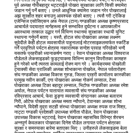
पुर्व अध्यक्ष गोपीबहादुर भट्टराईले पोखरा सुरक्षाका लागि सिसी क्यामेरा
जडान गर्नु पर्ने बताए । उनले आधुनिक क्यामेरा जडान गरेर पोखरालाई
अझ सुरक्षीत शहर बनाउनु आवश्यक रहेको बताए । त्यसै गरी ट्रेकिङ
एजेन्सिज एसोसिएसन अफ नेपाल (टान) गण्डकीका अध्यक्ष कृष्णप्रसाद
आचार्यले पदयात्रा मार्गहरूमा हुने सम्भावित दुर्घटना र आपत्कालीन
अवस्थामा तत्काल उद्धार गर्न विभिन्न स्थानमा सुरक्षाका स्थायी युनिट
स्थापना गर्नुपर्ने बताए । यस्तै, होटल संघ पोखराका अध्यक्ष लक्ष्मण
सुवेदीले केही होटल व्यवसायीले पाहुनालाई मोटरसाइकलमार्फत स्कर्टिङ
गर्ने प्रवृत्तिले पर्यटन क्षेत्रमा नकारात्मक सन्देश प्रवाह गरिरहेको भन्दै
यसतर्फ प्रहरीको ध्यानाकर्षण गराए । रेवान पोखराका अध्यक्ष विश्वराज
पौडेलले लेकसाइडको फुड्ट्याकमा विभिन्न कानुन विपरीतका कामहरु
हुने गरेको भन्दै त्यस्ता कामलाई रोक्न माग गरे । कार्यक्रममा पोखरेली
ट्याक्सी सेवा प्रालिकी अध्यक्ष शोभाकान्त पोखरेल, नेपाल पर्वतारोहण
संघ गण्डकीका अध्यक्ष विकास गुरुङ, जिल्ला प्रहरी कार्यालय कास्कीका
प्रमुख नवीन कार्की, एगा पोखराका अध्यक्ष गोकर्ण लम्साल, टेसा
पोखराका अध्यक्ष टिका बहादुर लम्साल, भिटोफ गण्डकीका अध्यक्ष रमेश
अर्याल, नेपाल पर्यटन यातायात व्यवसायी संघ गण्डकीका अध्यक्ष
रविप्रसाद आचार्य, फेवा डुङ्गा व्यवसायी संगठनका अध्यक्ष बलाराम
गिरी, ओटेफ पोखराका अध्यक्ष ममता न्यौपाने, टेवानका अध्यक्ष शोभा
न्यौपाने, विदेशी मुद्रा सटही संस्था पोखराका अध्यक्ष रुपक राज मिश्र,
नाट्टा गण्डकी प्रदेशकी उपाध्यक्ष संगीता पौडेल, रेवान पोखराका
उपाध्यक्ष विकास भट्टराई, रेवान पोखराका महासचिव विरेन्द्र शेरचन
अन्नपुर्ण केवलकार पोखराका दिनेश पौडेल लगायत पर्यटन क्षेत्रका
सुरक्षा र समस्याका बारेमा बताएका थिए । उनीहरुले लेकसाइडमा बेला