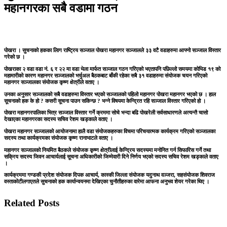
महानगरका सबै वडामा गठन
पोखरा । सुचनाको हकका लािग राष्ट्रिय सञ्जाल पोखरा महानगर सञ्जालले ३३ वटै वडाहरुमा आफ्नो सञ्जाल विस्तार
गरेको छ ।
पोखराका २ वडा वडा नं. ६ र २२ मा वडा भेला मार्फत सञ्जाल गठन गरिएको भएतापनि पछिल्लो समयमा कोभिड १९ को
महामारीको कारण महानगर सञ्जालको भर्चुअल बैठकबाट बाँकी रहेका सबै ३१ वडाहरुमा संयोजक चयन गरिएको
महानगर सञ्जालका संयोजक कृष्ण क्षेत्रीले वताए ।
उनका अनुसार सञ्जालको सबै वडाहरुमा विस्तार भएको सञ्जालको पहिलो महानगर पोखरा महानगर भएको छ । हाल
सूचनाको हक के हो ? कसरी सूचना पाउन सकिन्छ ? भन्ने विषयमा केन्द्रित रहि सञ्जाल विस्तार गरिएको हो ।
पोखरा महानगरपालिका भित्र सञ्जाल विस्तार गर्ने क्रममा सोचे भन्दा बढि पोखरेली सर्वसाधारणले अत्यन्तै चासो
देखाएका महानगरका सदस्य सचिव रेशम खड्काले वताए ।
पोखरा महानगर सञ्जालको आयोजनामा हालै वडा संयोजकहरुका विचमा परिचयात्मक कार्यक्रम गरिएको सञ्जालका
सदस्य तथा कार्यक्रमका संयोजक कृष्ण रानाभाटले वताए ।
महानगर सञ्जालको नियमित बैठकले संयोजक कृष्ण क्षेत्रीलाई केन्द्रिय सदस्यमा मनोनित गर्न सिफारिस गर्ने तथा
सक्रिय सदस्य जिवन आचार्यलाई सूचना अधिकारीको जिम्मेवारी दिने निर्णय भएको सदस्य सचिव रेशम खड्काले वताए
।
कार्यक्रममा गण्डकी प्रदेश संयोजक दिपक आचार्य, कास्की जिल्ला संयोजक यदुनाथ वञ्जरा, सहसंयोजक शिवराज
वस्ताकोटीलगाएतले सुचनाको हक कार्यान्वयनमा देखिएका चुनौतीहरुका वारेमा आफना अनुभव शेयर गरेका थिए ।
Related Posts