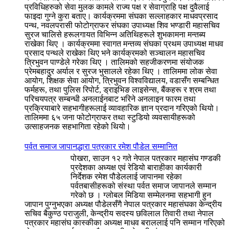
प्रविधिहरुको सेवा मुलक कामले राज्य पक्ष र सेवाग्राहि पक्ष दुवैलाई
फाइदा गुग्ने कुरा बताए। कार्यक्रममा संघका सल्लाहकार माधवप्रसाद
पन्थ, नवलपरासी फोटोग्राफर संघका उपाध्यक्ष शिव भण्डारी महासचिव
सुरज चालिसे हरूलगायत विभिन्न अतिथिहरूले शुभकामना मन्तब्य
राखेका थिए । कार्यक्रममा स्वागत मन्तव्य संघका प्रथम उपाध्यक्ष माधव
प्रसाद पन्थले राखेका थिए भने कार्यक्रमको सञ्चालन महासचिव
त्रिभुवन पाण्डेले गरेका थिए । तालिमको सहजीकरणमा संयोजक
प्रेमबहादुर अर्याल र सुरज भुसालले रहेका थिए । तालिममा लोक सेवा
आयोग, शिक्षक सेवा आयोग, त्रिभुवन विश्वविद्यालय, वडासँग सम्बन्धित
फर्महरू, तथा पुलिस रिपोर्ट, ड्राइभिङ लाइसेन्स, बैंकहरू र श्रम तथा
परिचयपत्र सम्बन्धी अनलाईनबाट भरिने अनलाइन फारम तथा
प्रक्रियाबारे सहभागीहरूलाई व्यावहारिक ज्ञान प्रदान गरिएको थियो।
तालिममा ६५ जना फोटोग्राफर तथा स्टुडियो व्यवसायीहरूको
उत्साहजनक सहभागिता रहेको थियो।
पर्वत समाज जापानद्धारा पत्रकार रमेश पौडेल सम्मानित
पोखरा, साउन १२ गते नेपाल पत्रकार महासंघ गण्डकी
प्रदेशका अध्यक्ष एवं रेडियो बाराहीका कार्यकारी
निर्देशक रमेश पौडेललाई जापानमा रहेका
पर्वतबासीहरूको संस्था पर्वत समाज जापानले सम्मान
गरेको छ । ग्लोबल मिडिया सम्मेलनमा सहभागी हुन
जापान पुग्नुभएका अध्यक्ष पौडेलसँगै नेपाल पत्रकार महासंघका केन्द्रीय
सचिव बैकुण्ठ पराजुली, केन्द्रीय सदस्य छविलाल तिवारी तथा नेपाल
पत्रकार महासंघ कास्कीका अध्यक्ष माधव बराललाई पनि सम्मान गरिएको