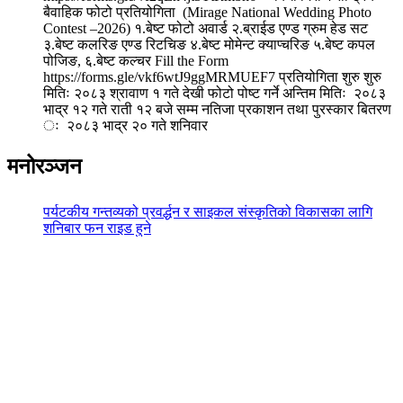
बैवाहिक फोटो प्रतियोगिता (Mirage National Wedding Photo
Contest –2026) १.बेष्ट फोटो अवार्ड २.ब्राईड एण्ड ग्रुम हेड सट
३.बेष्ट कलरिङ एण्ड रिटचिङ ४.बेष्ट मोमेन्ट क्याप्चरिङ ५.बेष्ट कपल
पोजिङ, ६.बेष्ट कल्चर Fill the Form
https://forms.gle/vkf6wtJ9ggMRMUEF7 प्रतियोगिता शुरु शुरु
मितिः २०८३ श्रावाण १ गते देखी फोटो पोष्ट गर्ने अन्तिम मितिः २०८३
भाद्र १२ गते राती १२ बजे सम्म नतिजा प्रकाशन तथा पुरस्कार बितरण
ः २०८३ भाद्र २० गते शनिवार
मनोरञ्जन
पर्यटकीय गन्तव्यको प्रवर्द्धन र साइकल संस्कृतिको विकासका लागि
शनिबार फन राइड हुने