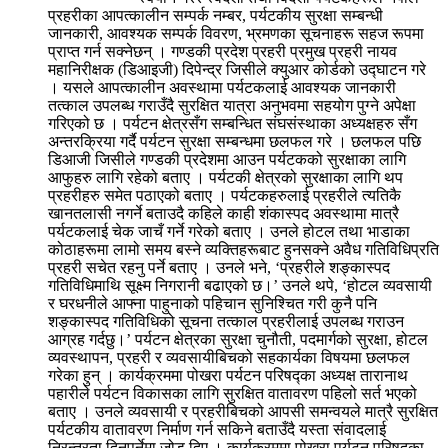
प्रहरीका आपत्कालीन सम्पर्क नम्बर, पर्यटकीय सुरक्षा सम्बन्धी
जानकारी, आवश्यक सम्पर्क विवरण, भ्रमणका सूचनाहरू सहज रूपमा
प्राप्त गर्न सक्नेछन् । गण्डकी प्रदेश प्रहरी प्रमुख प्रहरी नायव
महानिरीक्षक (डिआइजी) दिपेन्द्र जिसीले क्युआर कोर्डको उद्घाटन गरे
। यसले आपत्कालीन अवस्थामा पर्यटकलाई आवश्यक जानकारी
तत्काल उपलब्ध गराउँदै सुरक्षित यात्रा अनुभवमा सहयोग पुग्ने अपेक्षा
गरिएको छ । पर्यटन क्षेत्रसँग सम्बन्धित संघसंस्थाका अध्यक्षहरु सँग
अन्तरक्रिया गर्दै पर्यटन सुरक्षा सम्बन्धमा छलफल गरे । छलफल पछि
डिआजी जिसीले गण्डकी प्रदेशमा आउन पर्यटकको सुरक्षाका लागि
आफुहरु लागि रहेको बताए । पर्यटकी क्षेत्रको सुरक्षाका लागि थप
प्रहरीहरु समेत पठाएको बताए । पर्यटकहरुलाई प्रहरीले त्यतिकै
खानतलासी नगर्ने बताउदै कहिले काही शंकास्पद अवस्थामा मात्रै
पर्यटकलाई चेक जाचँ गर्ने गरेको बताए । उनले होटल तथा भाडाका
कोठाहरूमा लामो समय बस्ने व्यक्तिहरूबाट हुनसक्ने अवैध गतिविधिप्रति
प्रहरी सचेत रहनु पर्ने बताए । उनले भने, ‘प्रहरीले शङ्कास्पद
गतिविधिमाथि सूक्ष्म निगरानी बढाएको छ।’ उनले थपे, ‘होटल व्यवसायी
र घरधनीले आफ्ना पाहुनाको पहिचान सुनिश्चित गरी कुनै पनि
शङ्कास्पद गतिविधिको सूचना तत्काल प्रहरीलाई उपलब्ध गराउन
आग्रह गर्दछु।’ पर्यटन क्षेत्रका सुरक्षा चुनौती, पदमार्गको सुरक्षा, होटल
व्यवस्थापन, प्रहरी र व्यवसायीबिचको सहकार्यका विषयमा छलफल
गरेका हुन् । कार्यक्रममा पोखरा पर्यटन परिषद्का अध्यक्ष तारानाथ
पहारीले पर्यटन विकासका लागि सुरक्षित वातावरण पहिलो सर्त भएको
बताए । उनले व्यवसायी र प्रहरीबिचको आपसी समन्वयले मात्रै सुरक्षित
पर्यटकीय वातावरण निर्माण गर्न सकिने बताउँदै यस्ता संवादलाई
निरन्तरता दिनुपर्नेमा जोड दिए । कार्यक्रममा पोखरा पर्यटन परिषद्का