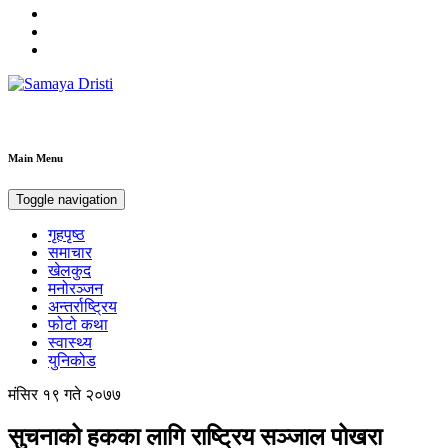
Samaya Dristi
Best News Site from Nepal
Main Menu
Toggle navigation
गृहपृष्ठ
समाचार
खेलकुद
मनोरञ्जन
अन्तर्राष्ट्रिय
फोटो कथा
स्वास्थ्य
युनिकोड
मंसिर १९ गते २०७७
सुचनाको हकका लागि राष्ट्रिय सञ्जाल पोखरा