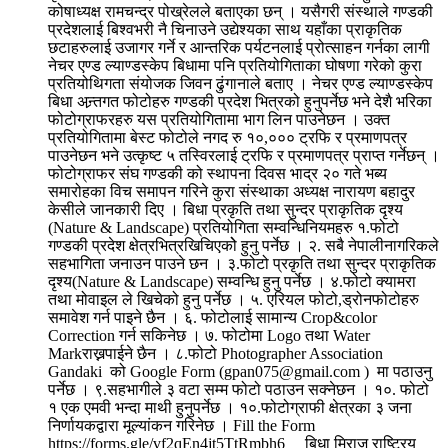
कोषाध्यक्ष रामचन्द्र पोख्रेलले बताएका छन् । यसैगरी संस्थाले गण्डकी
प्रदेशलाई बिश्वभरी नै चिनाउने उद्येश्यका साथ यहाँका प्राकृतिक
छटाहरुलाई उजागर गर्ने र आन्तरिक पर्यटनलाई प्रोत्साहन गर्नका लागी
नेचर एण्ड ल्याण्डस्केप बिधामा पनि प्रतियोगिताका घोषणा गरेको कुरा
प्रतियोथिगता संयोजक जिवन ढुंगानाले बताए । नेचर एण्ड ल्याण्डस्केप
बिधा अन्र्तगत फोटोहरु गण्डकी प्रदेश भित्रको हुनुपर्नेछ भने देशै भरिका
फोटोग्राफरहरु यस प्रतियोगितामा भाग लिन पाउनेछन । उक्त
प्रतियोगितामा बेस्ट फोटोले नगद रु १०,००० ट्रफि र प्रमाणपत्र
पाउनेछन भने उत्कृष्ट ५ तस्विरलाई ट्रफि र प्रमाणपत्र प्राप्त गर्नेछन् ।
फोटोग्राफर संघ गण्डकी को स्थापना दिवस भाद्र २० गते भब्य
समारोहका विच समापन गरिने कुरा संस्थाका अध्यक्ष नारायण बहादुर
केसीले जानकारी दिए । बिधा प्रकृति तथा सुन्दर प्राकृतिक दृश्य
(Nature & Landscape) प्रतियोगिता सम्वन्धिनियमहरु १.फोटो
गण्डकी प्रदेश क्षेत्रभित्रखिचिएकोे हुनु पर्नेछ । २. सबै नेपालीनागरिकले
सहभागिता जनाउन पाउने छन । ३.फोटो प्रकृति तथा सुन्दर प्राकृतिक
दृश्य(Nature & Landscape) सम्वन्धि हुनु पर्नेछ । ४.फोटो क्यामरा
तथा मोवाइल ले खिचेको हुनु पर्नेछ । ५. एरियल फोटो,ड्रोनफोटोहरु
समावेश गर्न पाइने छैन । ६. फोटोलाई सामान्य Crop&color
Correction गर्न सकिनेछ । ७. फोटोमा Logo तथा Water
Markराख्नपाईने छैन । ८.फोटो Photographer Association
Gandaki को Google Form (gpan075@gmail.com ) मा पठाउनु
पर्नेछ । ९.सहभागीले ३ वटा सम्म फोटो पठाउन सक्नेछन । १०. फोटो
१ एक एमवी भन्दा माथी हुनुपर्नेछ । १०.फोटोग्राफी क्षेत्रका ३ जना
निर्णायकद्वारा मूल्यांकन गरिनेछ । Fill the Form
https://forms.gle/vf2qEn4jt5TtRmbh6 बिधा मिराज राष्ट्रिय