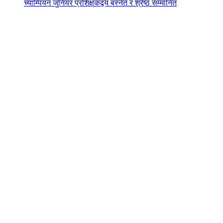
च्याम्पियन जुनियर प्रशिक्षकद्वय बस्नेत र श्रेष्ठ सम्मानित