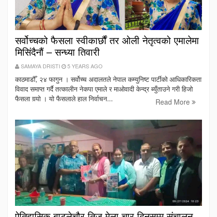
सर्वोच्चको फैसला स्वीकार्छौं तर ओली नेतृत्वको एमालेमा
मिसिंदैनौं – सन्ध्या तिवारी
SAMAYA DRISTI
5 YEARS AGO
काठमाडौँ, २४ फागुन । सर्वोच्च अदालतले नेपाल कम्युनिष्ट पार्टीको आधिकारिकता
विवाद समाप्त गर्दै तत्कालीन नेकपा एमाले र माओवादी केन्द्र ब्युँताउने गरी हिजो
फैसला गर्‍यो । यो फैसलाले हाल निर्वाचन...
Read More
ऐतिहासिक बाटुलेचौर तिज मेला चार दिनसम्म संचालन