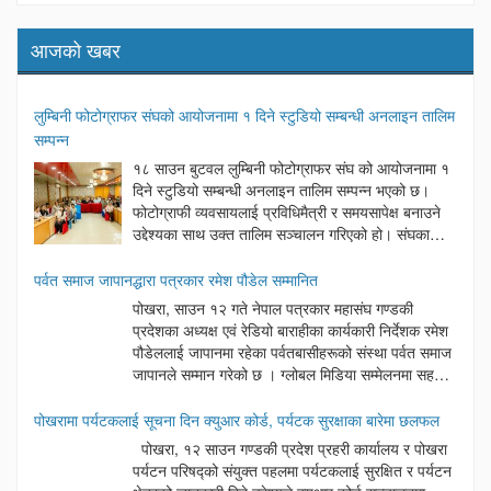
आजको खबर
लुम्बिनी फोटोग्राफर संघको आयोजनामा १ दिने स्टुडियो सम्बन्धी अनलाइन तालिम
सम्पन्न
१८ साउन बुटवल लुम्बिनी फोटोग्राफर संघ को आयोजनामा १
दिने स्टुडियो सम्बन्धी अनलाइन तालिम सम्पन्न भएको छ।
फोटोग्राफी व्यवसायलाई प्रविधिमैत्री र समयसापेक्ष बनाउने
उद्देश्यका साथ उक्त तालिम सञ्चालन गरिएको हो। संघका
अध्यक्ष दिनेश अर्यालको अध्यक्षतामा सम्पन्न उक्त कार्यक्रममा
बुटवल उपमहानगरपालिका वडा नम्बर ६ का अध्यक्ष लोकनाथ न्यौपाने प्रमुख
पर्वत समाज जापानद्धारा पत्रकार रमेश पौडेल सम्मानित
अतिथिका रूपमा रहेका थिए। कार्यक्रममा बोल्दै प्रमुख अतिथि न्यौपानेले आधुनिक
पोखरा, साउन १२ गते नेपाल पत्रकार महासंघ गण्डकी
समयमा प्रविधिको सही प्रयोग गर्दै सेवा प्रवाह गर्नु नै व्यवसायीहरूको सफलताको
प्रदेशका अध्यक्ष एवं रेडियो बाराहीका कार्यकारी निर्देशक रमेश
साँचो भएको बताउनुभयो। यस्ता खालका प्रविधिहरुको सेवा मुलक कामले राज्य
पौडेललाई जापानमा रहेका पर्वतबासीहरूको संस्था पर्वत समाज
पक्ष र सेवाग्राहि पक्ष दुवैलाई फाइदा गुग्ने कुरा बताए। कार्यक्रममा संघका
जापानले सम्मान गरेको छ । ग्लोबल मिडिया सम्मेलनमा सहभागी
सल्लाहकार माधवप्रसाद पन्थ, नवलपरासी फोटोग्राफर संघका उपाध्यक्ष शिव
हुन जापान पुग्नुभएका अध्यक्ष पौडेलसँगै नेपाल पत्रकार
भण्डारी महासचिव सुरज चालिसे हरूलगायत विभिन्न अतिथिहरूले शुभकामना
महासंघका केन्द्रीय सचिव बैकुण्ठ पराजुली, केन्द्रीय सदस्य छविलाल तिवारी तथा
पोखरामा पर्यटकलाई सूचना दिन क्युआर कोर्ड, पर्यटक सुरक्षाका बारेमा छलफल
मन्तब्य राखेका थिए । कार्यक्रममा स्वागत मन्तव्य संघका प्रथम उपाध्यक्ष माधव
नेपाल पत्रकार महासंघ कास्कीका अध्यक्ष माधव बराललाई पनि सम्मान गरिएको हो
पोखरा, १२ साउन गण्डकी प्रदेश प्रहरी कार्यालय र पोखरा
प्रसाद पन्थले राखेका थिए भने कार्यक्रमको सञ्चालन महासचिव त्रिभुवन पाण्डेले
। सम्मान कार्यक्रममा गैरआवासीय नेपाली संघ ९एनआरएनए० जापानका अध्यक्ष
पर्यटन परिषद्को संयुक्त पहलमा पर्यटकलाई सुरक्षित र पर्यटन
गरेका थिए । तालिमको सहजीकरणमा संयोजक प्रेमबहादुर अर्याल र सुरज
सुभास लामिछानेले प्रवासी नेपालीलेआर्जन गरेका सीप, ज्ञान र अनुभवलाई