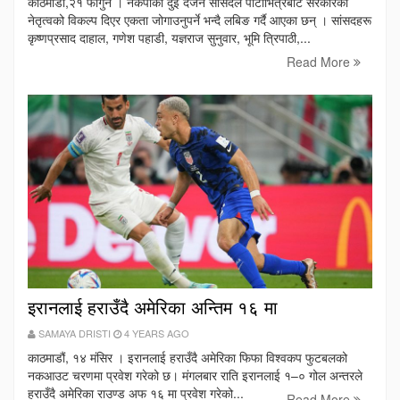
काठमाडौँ,२१ फागुन । नेकपाका दुई दर्जन सांसदले पार्टीभित्रैबाट सरकारको
नेतृत्वको विकल्प दिएर एकता जोगाउनुपर्ने भन्दै लबिङ गर्दै आएका छन् । सांसदहरू
कृष्णप्रसाद दाहाल, गणेश पहाडी, यज्ञराज सुनुवार, भूमि त्रिपाठी,...
Read More
इरानलाई हराउँदै अमेरिका अन्तिम १६ मा
SAMAYA DRISTI
4 YEARS AGO
काठमाडौं, १४ मंसिर । इरानलाई हराउँदै अमेरिका फिफा विश्वकप फुटबलको
नकआउट चरणमा प्रवेश गरेको छ। मंगलबार राति इरानलाई १–० गोल अन्तरले
हराउँदै अमेरिका राउण्ड अफ १६ मा प्रवेश गरेको...
Read More