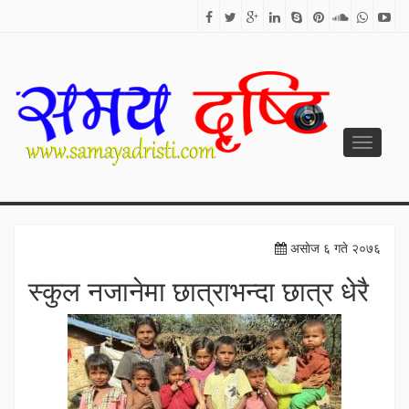
Toggle
navigati
SAMAYA DRISTI
Best News Site from Nepal
असाेज ६ गते २०७६
स्कुल नजानेमा छात्राभन्दा छात्र धेरै