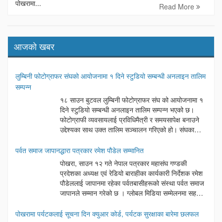
पोखरामा...
Read More
आजको खबर
लुम्बिनी फोटोग्राफर संघको आयोजनामा १ दिने स्टुडियो सम्बन्धी अनलाइन तालिम
सम्पन्न
१८ साउन बुटवल लुम्बिनी फोटोग्राफर संघ को आयोजनामा १
दिने स्टुडियो सम्बन्धी अनलाइन तालिम सम्पन्न भएको छ।
फोटोग्राफी व्यवसायलाई प्रविधिमैत्री र समयसापेक्ष बनाउने
उद्देश्यका साथ उक्त तालिम सञ्चालन गरिएको हो। संघका
अध्यक्ष दिनेश अर्यालको अध्यक्षतामा सम्पन्न उक्त कार्यक्रममा
बुटवल उपमहानगरपालिका वडा नम्बर ६ का अध्यक्ष लोकनाथ न्यौपाने प्रमुख
पर्वत समाज जापानद्धारा पत्रकार रमेश पौडेल सम्मानित
अतिथिका रूपमा रहेका थिए। कार्यक्रममा बोल्दै प्रमुख अतिथि न्यौपानेले आधुनिक
पोखरा, साउन १२ गते नेपाल पत्रकार महासंघ गण्डकी
समयमा प्रविधिको सही प्रयोग गर्दै सेवा प्रवाह गर्नु नै व्यवसायीहरूको सफलताको
प्रदेशका अध्यक्ष एवं रेडियो बाराहीका कार्यकारी निर्देशक रमेश
साँचो भएको बताउनुभयो। यस्ता खालका प्रविधिहरुको सेवा मुलक कामले राज्य
पौडेललाई जापानमा रहेका पर्वतबासीहरूको संस्था पर्वत समाज
पक्ष र सेवाग्राहि पक्ष दुवैलाई फाइदा गुग्ने कुरा बताए। कार्यक्रममा संघका
जापानले सम्मान गरेको छ । ग्लोबल मिडिया सम्मेलनमा सहभागी
सल्लाहकार माधवप्रसाद पन्थ, नवलपरासी फोटोग्राफर संघका उपाध्यक्ष शिव
हुन जापान पुग्नुभएका अध्यक्ष पौडेलसँगै नेपाल पत्रकार
भण्डारी महासचिव सुरज चालिसे हरूलगायत विभिन्न अतिथिहरूले शुभकामना
महासंघका केन्द्रीय सचिव बैकुण्ठ पराजुली, केन्द्रीय सदस्य छविलाल तिवारी तथा
पोखरामा पर्यटकलाई सूचना दिन क्युआर कोर्ड, पर्यटक सुरक्षाका बारेमा छलफल
मन्तब्य राखेका थिए । कार्यक्रममा स्वागत मन्तव्य संघका प्रथम उपाध्यक्ष माधव