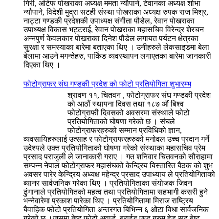
गिरी, ओटेफ पोखराका अध्यक्ष ममता न्यौपाने, टेवानका अध्यक्ष शोभा
न्यौपाने, विदेशी मुद्रा सटही संस्था पोखराका अध्यक्ष रुपक राज मिश्र,
नाट्टा गण्डकी प्रदेशकी उपाध्यक्ष संगीता पौडेल, रेवान पोखराका
उपाध्यक्ष विकास भट्टराई, रेवान पोखराका महासचिव विरेन्द्र शेरचन
अन्नपुर्ण केवलकार पोखराका दिनेश पौडेल लगायत पर्यटन क्षेत्रका
सुरक्षा र समस्याका बारेमा बताएका थिए । उनीहरुले लेकसाइडमा बेला
बेलामा आउने मगन्तेहरु, पार्किङ व्यवस्थापन लगाएतका बारेमा जानकारी
दिएका थिए ।
फोटोग्राफर संघ गण्डकी प्रदेश को फोटो प्रतियोगिता शुभारम्भ
श्रावण ११, चितवन , फोटोग्राफर संघ गण्डकी प्रदेश
को आठौं स्थापना दिवस तथा १८७ औं बिश्व
फोटोग्राफी दिवसको अवसरमा संस्थाले फोटो
प्रतियोगिताको घोषणा गरेको छ । संघले
फोटोग्राफरहरुको सम्मान प्रविधिको ज्ञान,
व्यवसायिहरुलाई उत्साह र फोटोग्राफरहरुको मनोवल उच्च प्रदान गर्ने
उदेश्यले उक्त प्रतियोगिताको घोषणा गरेको संस्थाका महासचिव प्रेम
प्रसाद पराजुली ले जानाकारी गराए । गत शनिवार चितवनको सौराहामा
सम्पन्न नेपाल फोटोग्राफर महासंघको केन्द्रिय बिस्तारित बैठक को शुभ
अवसर पारेर केन्द्रिय अध्यक्ष महेन्द्र प्रसाद उपाध्याय ले प्रतियोगिताको
ब्यानर सार्वजनिक गरेका थिए । प्रतियोगिताका संयोजक जिवन
ढुंगानाले प्रतियोगितको महत्व तथा प्रतियोगितामा सहभागी कसरी हुने
भन्नेवारेमा प्रकाश पारेका थिए । प्रतियोगितामा मिराज राष्ट्रिय
बैवाहिक फोटो प्रतियोगिता अन्तरगत बिभिन्न ६ ओटा विधा सार्वजनिक
गरेको छ ।जसमा बेष्ट फोटो अवार्ड, ब्राईड एण्ड ग्रुम हेड सट,बेष्ट