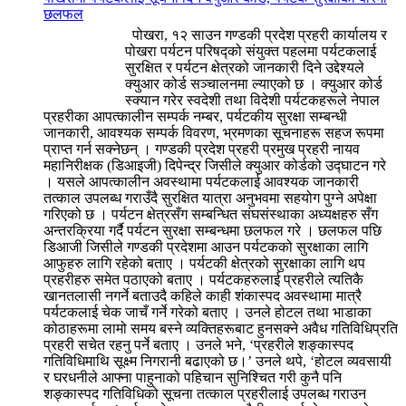
छलफल
पोखरा, १२ साउन गण्डकी प्रदेश प्रहरी कार्यालय र
पोखरा पर्यटन परिषद्को संयुक्त पहलमा पर्यटकलाई
सुरक्षित र पर्यटन क्षेत्रको जानकारी दिने उद्देश्यले
क्युआर कोर्ड सञ्चालनमा ल्याएको छ । क्युआर कोर्ड
स्क्यान गरेर स्वदेशी तथा विदेशी पर्यटकहरूले नेपाल
प्रहरीका आपत्कालीन सम्पर्क नम्बर, पर्यटकीय सुरक्षा सम्बन्धी
जानकारी, आवश्यक सम्पर्क विवरण, भ्रमणका सूचनाहरू सहज रूपमा
प्राप्त गर्न सक्नेछन् । गण्डकी प्रदेश प्रहरी प्रमुख प्रहरी नायव
महानिरीक्षक (डिआइजी) दिपेन्द्र जिसीले क्युआर कोर्डको उद्घाटन गरे
। यसले आपत्कालीन अवस्थामा पर्यटकलाई आवश्यक जानकारी
तत्काल उपलब्ध गराउँदै सुरक्षित यात्रा अनुभवमा सहयोग पुग्ने अपेक्षा
गरिएको छ । पर्यटन क्षेत्रसँग सम्बन्धित संघसंस्थाका अध्यक्षहरु सँग
अन्तरक्रिया गर्दै पर्यटन सुरक्षा सम्बन्धमा छलफल गरे । छलफल पछि
डिआजी जिसीले गण्डकी प्रदेशमा आउन पर्यटकको सुरक्षाका लागि
आफुहरु लागि रहेको बताए । पर्यटकी क्षेत्रको सुरक्षाका लागि थप
प्रहरीहरु समेत पठाएको बताए । पर्यटकहरुलाई प्रहरीले त्यतिकै
खानतलासी नगर्ने बताउदै कहिले काही शंकास्पद अवस्थामा मात्रै
पर्यटकलाई चेक जाचँ गर्ने गरेको बताए । उनले होटल तथा भाडाका
कोठाहरूमा लामो समय बस्ने व्यक्तिहरूबाट हुनसक्ने अवैध गतिविधिप्रति
प्रहरी सचेत रहनु पर्ने बताए । उनले भने, ‘प्रहरीले शङ्कास्पद
गतिविधिमाथि सूक्ष्म निगरानी बढाएको छ।’ उनले थपे, ‘होटल व्यवसायी
र घरधनीले आफ्ना पाहुनाको पहिचान सुनिश्चित गरी कुनै पनि
शङ्कास्पद गतिविधिको सूचना तत्काल प्रहरीलाई उपलब्ध गराउन