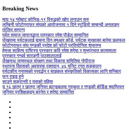
Breaking News
माघ १४ गतेबाट कोभिड-१९ विरुद्धको खोप लगाउन सुरु
लुम्बिनी फोटोग्राफर संघको आयोजनामा १ दिने स्टुडियो सम्बन्धी अनलाइन
तालिम सम्पन्न
पर्वत समाज जापानद्धारा पत्रकार रमेश पौडेल सम्मानित
पोखरामा पर्यटकलाई सूचना दिन क्युआर कोर्ड, पर्यटक सुरक्षाका बारेमा छलफल
फोटोग्राफर संघ गण्डकी प्रदेश को फोटो प्रतियोगिता शुभारम्भ
हेमजा साहित्य राष्ट्रिय पुरस्कार कवि रमेश श्रेष्ठ र शुभप्रभात काव्यमाला
पुरस्कार गन्धर्व सारङ्गी पाठशालालाई
लेखनाथ जन्मस्थल संरक्षण तथा विकास समितिमा गोपीराज
स्थापना दिवसको अवसरमा रक्तदान, ४६ युनिट रगत सङ्कलन
पर्यटकीय गन्तव्यको प्रवर्द्धन र साइकल संस्कृतिको विकासका लागि शनिबार
फन राइड हुने
साउने सक्रान्ती र यसको महिमा
यू १६ छात्र र छात्रा जुनियर ह्यान्डबलमा गुरुकुल र गण्डकी बोर्डिङ च्याम्पियन
जुनियर प्रशिक्षकद्वय बस्नेत र श्रेष्ठ सम्मानित