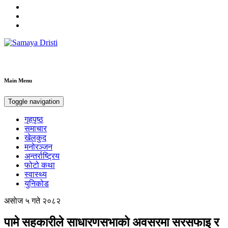
Samaya Dristi
Best News Site from Nepal
Main Menu
Toggle navigation
गृहपृष्ठ
समाचार
खेलकुद
मनोरञ्जन
अन्तर्राष्ट्रिय
फोटो कथा
स्वास्थ्य
युनिकोड
असाेज ५ गते २०८२
पामे सहकारीले साधारणसभाको अवसरमा सरसफाइ र