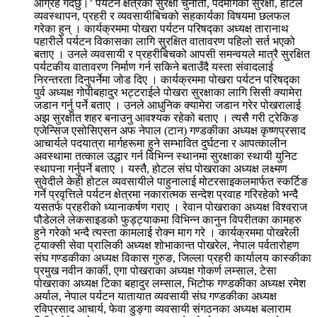
आग्रह गर्दछु।’ पर्यटन क्षेत्रका सुरक्षा चुनौती, पदमार्गको सुरक्षा, होटल
व्यवस्थापन, प्रहरी र व्यवसायीबिचको सहकार्यका विषयमा छलफल
गरेका हुन् । कार्यक्रममा पोखरा पर्यटन परिषद्का अध्यक्ष तारानाथ
पहारीले पर्यटन विकासका लागि सुरक्षित वातावरण पहिलो सर्त भएको
बताए । उनले व्यवसायी र प्रहरीबिचको आपसी समन्वयले मात्रै सुरक्षित
पर्यटकीय वातावरण निर्माण गर्न सकिने बताउँदै यस्ता संवादलाई
निरन्तरता दिनुपर्नेमा जोड दिए । कार्यक्रममा पोखरा पर्यटन परिषद्का
पुर्व अध्यक्ष गोपीबहादुर भट्टराईले पोखरा सुरक्षाका लागि सिसी क्यामेरा
जडान गर्नु पर्ने बताए । उनले आधुनिक क्यामेरा जडान गरेर पोखरालाई
अझ सुरक्षीत शहर बनाउनु आवश्यक रहेको बताए । त्यसै गरी ट्रेकिङ
एजेन्सिज एसोसिएसन अफ नेपाल (टान) गण्डकीका अध्यक्ष कृष्णप्रसाद
आचार्यले पदयात्रा मार्गहरूमा हुने सम्भावित दुर्घटना र आपत्कालीन
अवस्थामा तत्काल उद्धार गर्न विभिन्न स्थानमा सुरक्षाका स्थायी युनिट
स्थापना गर्नुपर्ने बताए । यस्तै, होटल संघ पोखराका अध्यक्ष लक्ष्मण
सुवेदीले केही होटल व्यवसायीले पाहुनालाई मोटरसाइकलमार्फत स्कर्टिङ
गर्ने प्रवृत्तिले पर्यटन क्षेत्रमा नकारात्मक सन्देश प्रवाह गरिरहेको भन्दै
यसतर्फ प्रहरीको ध्यानाकर्षण गराए । रेवान पोखराका अध्यक्ष विश्वराज
पौडेलले लेकसाइडको फुड्ट्याकमा विभिन्न कानुन विपरीतका कामहरु
हुने गरेको भन्दै त्यस्ता कामलाई रोक्न माग गरे । कार्यक्रममा पोखरेली
ट्याक्सी सेवा प्रालिकी अध्यक्ष शोभाकान्त पोखरेल, नेपाल पर्वतारोहण
संघ गण्डकीका अध्यक्ष विकास गुरुङ, जिल्ला प्रहरी कार्यालय कास्कीका
प्रमुख नवीन कार्की, एगा पोखराका अध्यक्ष गोकर्ण लम्साल, टेसा
पोखराका अध्यक्ष टिका बहादुर लम्साल, भिटोफ गण्डकीका अध्यक्ष रमेश
अर्याल, नेपाल पर्यटन यातायात व्यवसायी संघ गण्डकीका अध्यक्ष
रविप्रसाद आचार्य, फेवा डुङ्गा व्यवसायी संगठनका अध्यक्ष बलाराम