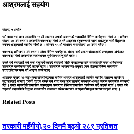
आश्रमलाई सहयोग
पोखरा, ५ असोज
पामे बचत तथा ऋण सहकारीले १५ औ साधारण सभाको अवसरपारे सहकारीले विभिन्न कार्यक्रम गरेको छ । शनिबार
पोखरा २४ पामे बजारमा सहकारीले सरसफाइ गरेको छ भने आइतबार बटुकहरुलाई खाना ख्वाउनुका साथै सिद्धबराह
तपोबन आश्रमलाई सहयोग गरेको छ । सोमबार १५ औ साधारण सभा पोखरा २४ पामेमा गर्दैछ ।
सरसफाइ अभियानमा पामे बजारमा रहेका विभिन्न प्लाष्ट्रिक, बोतल, बाटो अवपर रहेका झाडी लगाएतका फोहोरहरु
सरसफाइ गरेको सहकारीका व्यवास्थापक सुर्यमोहन पराजुलीले बताए ।
उनले पामे बजारलाई सधै सफा राख्नु पर्ने बताउदै बजारको फोहोर फेवातालमा जाने भएकाले पनि सफा अभियानलाई
सहकारीले प्रत्येक वर्ष गर्दै आएको बताए । सहकारीले आवश्यकता अनुसार त्यस क्षेत्रमा विभिन्न सामाजीक
उत्तरदायित्वका काम गर्दै आएको उनले बताए ।
आइतबार पोखरा २३ माझथुममा रहेको सिद्धबराह तपोवन आश्रम आश्रमलाई आर्थिक सहयोग, खाद्यन्न सहयोग र
बटुकहरुलाई खाना र दक्षिणा प्रदान गरेको पामे बचत तथा ऋण सहकारी संस्थाका अध्यक्ष नवराज पराजुलीले जनकारी
दिए । उनले सहकारीले सामाजीक उत्तरदाइत्व अन्तरगत विभिन्न सामाजीक कार्यक्रम गर्दै आएको बताए । उनले पामे
सहकारी सहकारीको सिद्धान्त पालना गरेर सञ्चालन गरेका कारणले नै सहकारीमा कुनै समस्या नरहेको बताए ।
Related Posts
तरकारी महँगीयो,२० दिनमै बढ्यो २८९ प्रतिशत