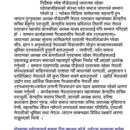
निर्देशक रमेश पौडेललाई जापानमा रहेका
पर्वतबासीहरूको संस्था पर्वत समाज जापानले सम्मान
गरेको छ । ग्लोबल मिडिया सम्मेलनमा सहभागी हुन
जापान पुग्नुभएका अध्यक्ष पौडेलसँगै नेपाल पत्रकार महासंघका केन्द्रीय
सचिव बैकुण्ठ पराजुली, केन्द्रीय सदस्य छविलाल तिवारी तथा नेपाल
पत्रकार महासंघ कास्कीका अध्यक्ष माधव बराललाई पनि सम्मान गरिएको
हो । सम्मान कार्यक्रममा गैरआवासीय नेपाली संघ ९एनआरएनए०
जापानका अध्यक्ष सुभास लामिछानेले प्रवासी नेपालीलेआर्जन गरेका
सीप, ज्ञान र अनुभवलाई नेपालको विकाससँग जोड्न सञ्चारमाध्यमको
भूमिका प्रभावकारी हुनुपर्ने बताउनुभयो । त्यसैगरी, पर्वत समाज
जापानका अध्यक्ष राम बास्तोलाले प्रवासमा रहेका नेपालीहरूलाई
एकताबद्ध बनाउन समाजले महत्वपूर्ण भूमिका निर्वाह गर्दै आएको उल्लेख
गर्नुभयो । सम्मान ग्रहणपछि अध्यक्ष पौडेलले प्रवासमा रहेका नेपाली
संस्थाहरूको सक्रियताको प्रशंसा गर्दै जापानको प्रणाली, अनुशासन र
प्रविधिबाट नेपालले धेरै कुरा सिक्न सक्ने बताउनुभयो । उहाँले नेपालको
उद्योग तथा आर्थिक विकासमा गैरआवासीय नेपाली संघ
९एनआरएनए०मार्फत लगानी भित्र्याउन थप पहल आवश्यक रहेको धारणा
व्यक्त गर्नुभयो । कार्यक्रममा नेपालपत्रकार महासंघका केन्द्रीय सचिव
पराजुली, केन्द्रीय सदस्य तिवारी, कास्की अध्यक्ष बराल, वरिष्ठ
कलाकार ईश्वर गुरुङ, पर्वत समाज जापानका वरिष्ठ उपाध्यक्ष मुक्तिराज
रेग्मी, महासचिव जीवन न्यौपाने लगायतले समाजका गतिविधि, प्रवासी
नेपालीको भूमिका तथा नेपाल–जापान सम्बन्धका विविध पक्षबारे धारणा
राख्नुभएको थियो ।
पोखरामा पर्यटकलाई सूचना दिन क्युआर कोर्ड, पर्यटक सुरक्षाका बारेमा