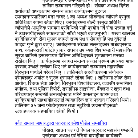
प्रविधिमैत्री र समयसापेक्ष बनाउने उद्देश्यका साथ उक्त
तालिम सञ्चालन गरिएको हो। संघका अध्यक्ष दिनेश
अर्यालको अध्यक्षतामा सम्पन्न उक्त कार्यक्रममा बुटवल
उपमहानगरपालिका वडा नम्बर ६ का अध्यक्ष लोकनाथ न्यौपाने प्रमुख
अतिथिका रूपमा रहेका थिए। कार्यक्रममा बोल्दै प्रमुख अतिथि
न्यौपानेले आधुनिक समयमा प्रविधिको सही प्रयोग गर्दै सेवा प्रवाह गर्नु
नै व्यवसायीहरूको सफलताको साँचो भएको बताउनुभयो। यस्ता खालका
प्रविधिहरुको सेवा मुलक कामले राज्य पक्ष र सेवाग्राहि पक्ष दुवैलाई
फाइदा गुग्ने कुरा बताए। कार्यक्रममा संघका सल्लाहकार माधवप्रसाद
पन्थ, नवलपरासी फोटोग्राफर संघका उपाध्यक्ष शिव भण्डारी महासचिव
सुरज चालिसे हरूलगायत विभिन्न अतिथिहरूले शुभकामना मन्तब्य
राखेका थिए । कार्यक्रममा स्वागत मन्तव्य संघका प्रथम उपाध्यक्ष माधव
प्रसाद पन्थले राखेका थिए भने कार्यक्रमको सञ्चालन महासचिव
त्रिभुवन पाण्डेले गरेका थिए । तालिमको सहजीकरणमा संयोजक
प्रेमबहादुर अर्याल र सुरज भुसालले रहेका थिए । तालिममा लोक सेवा
आयोग, शिक्षक सेवा आयोग, त्रिभुवन विश्वविद्यालय, वडासँग सम्बन्धित
फर्महरू, तथा पुलिस रिपोर्ट, ड्राइभिङ लाइसेन्स, बैंकहरू र श्रम तथा
परिचयपत्र सम्बन्धी अनलाईनबाट भरिने अनलाइन फारम तथा
प्रक्रियाबारे सहभागीहरूलाई व्यावहारिक ज्ञान प्रदान गरिएको थियो।
तालिममा ६५ जना फोटोग्राफर तथा स्टुडियो व्यवसायीहरूको
उत्साहजनक सहभागिता रहेको थियो।
पर्वत समाज जापानद्धारा पत्रकार रमेश पौडेल सम्मानित
पोखरा, साउन १२ गते नेपाल पत्रकार महासंघ गण्डकी
प्रदेशका अध्यक्ष एवं रेडियो बाराहीका कार्यकारी