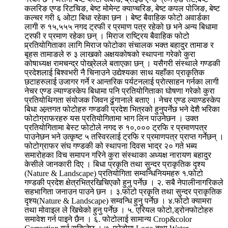
कलरिङ एण्ड रिटचिङ, बेष्ट मोमेन्ट क्याप्चरिङ, बेष्ट कपल पोजिङ, बेष्ट
कल्चर गरी ६ ओटा बिधा रहेका छन । बेष्ट बैवाहिक फोटो अवार्डका
लागी रु १५,५५५ नगद ट्रफी र प्रमाण पत्र रहेको छ भने अन्य बिधामा
ट्रफी र प्रमाण रहेका छन् । मिराज राष्ट्रिय बैवाहिक फोटो
प्र्रतियोगिताका लागि मिराज फोटोका संचालक भक्त बहादुर तामाङ र
बृहस तामाङले रु ३ लाखको अक्षयकोषको स्थापना गरेको कुरा
कोषाध्यक्ष रामचन्द्र पोख्रेलले बताएका छन् । यसैगरी संस्थाले गण्डकी
प्रदेशलाई बिश्वभरी नै चिनाउने उद्येश्यका साथ यहाँका प्राकृतिक
छटाहरुलाई उजागर गर्ने र आन्तरिक पर्यटनलाई प्रोत्साहन गर्नका लागी
नेचर एण्ड ल्याण्डस्केप बिधामा पनि प्रतियोगिताका घोषणा गरेको कुरा
प्रतियोथिगता संयोजक जिवन ढुंगानाले बताए । नेचर एण्ड ल्याण्डस्केप
बिधा अन्र्तगत फोटोहरु गण्डकी प्रदेश भित्रको हुनुपर्नेछ भने देशै भरिका
फोटोग्राफरहरु यस प्रतियोगितामा भाग लिन पाउनेछन । उक्त
प्रतियोगितामा बेस्ट फोटोले नगद रु १०,००० ट्रफि र प्रमाणपत्र
पाउनेछन भने उत्कृष्ट ५ तस्विरलाई ट्रफि र प्रमाणपत्र प्राप्त गर्नेछन् ।
फोटोग्राफर संघ गण्डकी को स्थापना दिवस भाद्र २० गते भब्य
समारोहका विच समापन गरिने कुरा संस्थाका अध्यक्ष नारायण बहादुर
केसीले जानकारी दिए । बिधा प्रकृति तथा सुन्दर प्राकृतिक दृश्य
(Nature & Landscape) प्रतियोगिता सम्वन्धिनियमहरु १.फोटो
गण्डकी प्रदेश क्षेत्रभित्रखिचिएकोे हुनु पर्नेछ । २. सबै नेपालीनागरिकले
सहभागिता जनाउन पाउने छन । ३.फोटो प्रकृति तथा सुन्दर प्राकृतिक
दृश्य(Nature & Landscape) सम्वन्धि हुनु पर्नेछ । ४.फोटो क्यामरा
तथा मोवाइल ले खिचेको हुनु पर्नेछ । ५. एरियल फोटो,ड्रोनफोटोहरु
समावेश गर्न पाइने छैन । ६. फोटोलाई सामान्य Crop&color