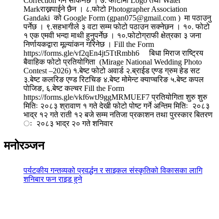
Correction गर्न सकिनेछ । ७. फोटोमा Logo तथा Water
Markराख्नपाईने छैन । ८.फोटो Photographer Association
Gandaki को Google Form (gpan075@gmail.com ) मा पठाउनु
पर्नेछ । ९.सहभागीले ३ वटा सम्म फोटो पठाउन सक्नेछन । १०. फोटो
१ एक एमवी भन्दा माथी हुनुपर्नेछ । १०.फोटोग्राफी क्षेत्रका ३ जना
निर्णायकद्वारा मूल्यांकन गरिनेछ । Fill the Form
https://forms.gle/vf2qEn4jt5TtRmbh6 बिधा मिराज राष्ट्रिय
बैवाहिक फोटो प्रतियोगिता (Mirage National Wedding Photo
Contest –2026) १.बेष्ट फोटो अवार्ड २.ब्राईड एण्ड ग्रुम हेड सट
३.बेष्ट कलरिङ एण्ड रिटचिङ ४.बेष्ट मोमेन्ट क्याप्चरिङ ५.बेष्ट कपल
पोजिङ, ६.बेष्ट कल्चर Fill the Form
https://forms.gle/vkf6wtJ9ggMRMUEF7 प्रतियोगिता शुरु शुरु
मितिः २०८३ श्रावाण १ गते देखी फोटो पोष्ट गर्ने अन्तिम मितिः २०८३
भाद्र १२ गते राती १२ बजे सम्म नतिजा प्रकाशन तथा पुरस्कार बितरण
ः २०८३ भाद्र २० गते शनिवार
मनोरञ्जन
पर्यटकीय गन्तव्यको प्रवर्द्धन र साइकल संस्कृतिको विकासका लागि
शनिबार फन राइड हुने