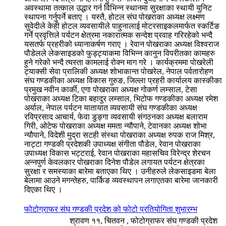
अवस्थामा तत्काल उद्धार गर्न विभिन्न स्थानमा सुरक्षाका स्थायी युनिट
स्थापना गर्नुपर्ने बताए । यस्तै, होटल संघ पोखराका अध्यक्ष लक्ष्मण
सुवेदीले केही होटल व्यवसायीले पाहुनालाई मोटरसाइकलमार्फत स्कर्टिङ
गर्ने प्रवृत्तिले पर्यटन क्षेत्रमा नकारात्मक सन्देश प्रवाह गरिरहेको भन्दै
यसतर्फ प्रहरीको ध्यानाकर्षण गराए । रेवान पोखराका अध्यक्ष विश्वराज
पौडेलले लेकसाइडको फुड्ट्याकमा विभिन्न कानुन विपरीतका कामहरु
हुने गरेको भन्दै त्यस्ता कामलाई रोक्न माग गरे । कार्यक्रममा पोखरेली
ट्याक्सी सेवा प्रालिकी अध्यक्ष शोभाकान्त पोखरेल, नेपाल पर्वतारोहण
संघ गण्डकीका अध्यक्ष विकास गुरुङ, जिल्ला प्रहरी कार्यालय कास्कीका
प्रमुख नवीन कार्की, एगा पोखराका अध्यक्ष गोकर्ण लम्साल, टेसा
पोखराका अध्यक्ष टिका बहादुर लम्साल, भिटोफ गण्डकीका अध्यक्ष रमेश
अर्याल, नेपाल पर्यटन यातायात व्यवसायी संघ गण्डकीका अध्यक्ष
रविप्रसाद आचार्य, फेवा डुङ्गा व्यवसायी संगठनका अध्यक्ष बलाराम
गिरी, ओटेफ पोखराका अध्यक्ष ममता न्यौपाने, टेवानका अध्यक्ष शोभा
न्यौपाने, विदेशी मुद्रा सटही संस्था पोखराका अध्यक्ष रुपक राज मिश्र,
नाट्टा गण्डकी प्रदेशकी उपाध्यक्ष संगीता पौडेल, रेवान पोखराका
उपाध्यक्ष विकास भट्टराई, रेवान पोखराका महासचिव विरेन्द्र शेरचन
अन्नपुर्ण केवलकार पोखराका दिनेश पौडेल लगायत पर्यटन क्षेत्रका
सुरक्षा र समस्याका बारेमा बताएका थिए । उनीहरुले लेकसाइडमा बेला
बेलामा आउने मगन्तेहरु, पार्किङ व्यवस्थापन लगाएतका बारेमा जानकारी
दिएका थिए ।
फोटोग्राफर संघ गण्डकी प्रदेश को फोटो प्रतियोगिता शुभारम्भ
श्रावण ११, चितवन , फोटोग्राफर संघ गण्डकी प्रदेश