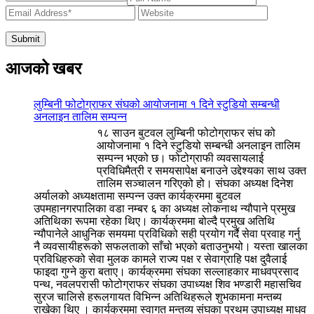
आजको खबर
लुम्बिनी फोटोग्राफर संघको आयोजनामा १ दिने स्टुडियो सम्बन्धी
अनलाइन तालिम सम्पन्न
१८ साउन बुटवल लुम्बिनी फोटोग्राफर संघ को
आयोजनामा १ दिने स्टुडियो सम्बन्धी अनलाइन तालिम
सम्पन्न भएको छ। फोटोग्राफी व्यवसायलाई
प्रविधिमैत्री र समयसापेक्ष बनाउने उद्देश्यका साथ उक्त
तालिम सञ्चालन गरिएको हो। संघका अध्यक्ष दिनेश
अर्यालको अध्यक्षतामा सम्पन्न उक्त कार्यक्रममा बुटवल
उपमहानगरपालिका वडा नम्बर ६ का अध्यक्ष लोकनाथ न्यौपाने प्रमुख
अतिथिका रूपमा रहेका थिए। कार्यक्रममा बोल्दै प्रमुख अतिथि
न्यौपानेले आधुनिक समयमा प्रविधिको सही प्रयोग गर्दै सेवा प्रवाह गर्नु
नै व्यवसायीहरूको सफलताको साँचो भएको बताउनुभयो। यस्ता खालका
प्रविधिहरुको सेवा मुलक कामले राज्य पक्ष र सेवाग्राहि पक्ष दुवैलाई
फाइदा गुग्ने कुरा बताए। कार्यक्रममा संघका सल्लाहकार माधवप्रसाद
पन्थ, नवलपरासी फोटोग्राफर संघका उपाध्यक्ष शिव भण्डारी महासचिव
सुरज चालिसे हरूलगायत विभिन्न अतिथिहरूले शुभकामना मन्तब्य
राखेका थिए । कार्यक्रममा स्वागत मन्तव्य संघका प्रथम उपाध्यक्ष माधव