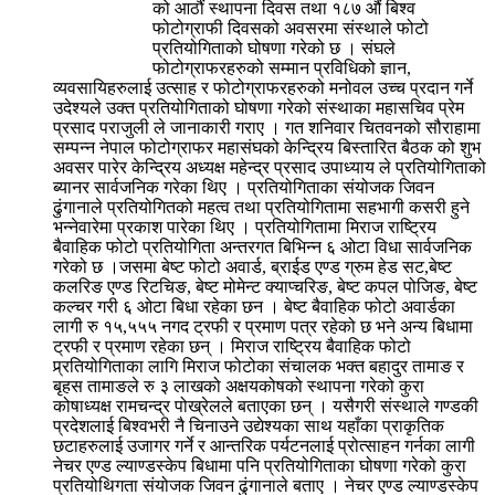
को आठौं स्थापना दिवस तथा १८७ औं बिश्व
फोटोग्राफी दिवसको अवसरमा संस्थाले फोटो
प्रतियोगिताको घोषणा गरेको छ । संघले
फोटोग्राफरहरुको सम्मान प्रविधिको ज्ञान,
व्यवसायिहरुलाई उत्साह र फोटोग्राफरहरुको मनोवल उच्च प्रदान गर्ने
उदेश्यले उक्त प्रतियोगिताको घोषणा गरेको संस्थाका महासचिव प्रेम
प्रसाद पराजुली ले जानाकारी गराए । गत शनिवार चितवनको सौराहामा
सम्पन्न नेपाल फोटोग्राफर महासंघको केन्द्रिय बिस्तारित बैठक को शुभ
अवसर पारेर केन्द्रिय अध्यक्ष महेन्द्र प्रसाद उपाध्याय ले प्रतियोगिताको
ब्यानर सार्वजनिक गरेका थिए । प्रतियोगिताका संयोजक जिवन
ढुंगानाले प्रतियोगितको महत्व तथा प्रतियोगितामा सहभागी कसरी हुने
भन्नेवारेमा प्रकाश पारेका थिए । प्रतियोगितामा मिराज राष्ट्रिय
बैवाहिक फोटो प्रतियोगिता अन्तरगत बिभिन्न ६ ओटा विधा सार्वजनिक
गरेको छ ।जसमा बेष्ट फोटो अवार्ड, ब्राईड एण्ड ग्रुम हेड सट,बेष्ट
कलरिङ एण्ड रिटचिङ, बेष्ट मोमेन्ट क्याप्चरिङ, बेष्ट कपल पोजिङ, बेष्ट
कल्चर गरी ६ ओटा बिधा रहेका छन । बेष्ट बैवाहिक फोटो अवार्डका
लागी रु १५,५५५ नगद ट्रफी र प्रमाण पत्र रहेको छ भने अन्य बिधामा
ट्रफी र प्रमाण रहेका छन् । मिराज राष्ट्रिय बैवाहिक फोटो
प्र्रतियोगिताका लागि मिराज फोटोका संचालक भक्त बहादुर तामाङ र
बृहस तामाङले रु ३ लाखको अक्षयकोषको स्थापना गरेको कुरा
कोषाध्यक्ष रामचन्द्र पोख्रेलले बताएका छन् । यसैगरी संस्थाले गण्डकी
प्रदेशलाई बिश्वभरी नै चिनाउने उद्येश्यका साथ यहाँका प्राकृतिक
छटाहरुलाई उजागर गर्ने र आन्तरिक पर्यटनलाई प्रोत्साहन गर्नका लागी
नेचर एण्ड ल्याण्डस्केप बिधामा पनि प्रतियोगिताका घोषणा गरेको कुरा
प्रतियोथिगता संयोजक जिवन ढुंगानाले बताए । नेचर एण्ड ल्याण्डस्केप