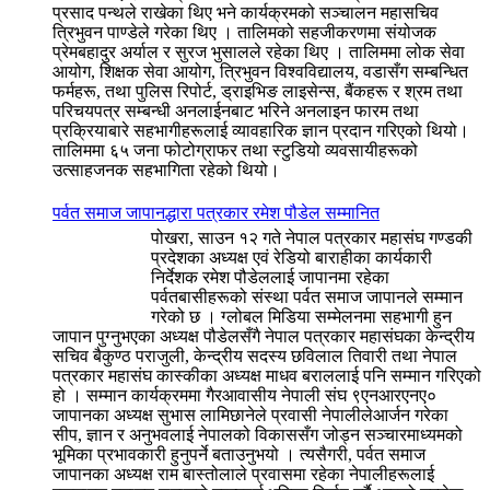
प्रसाद पन्थले राखेका थिए भने कार्यक्रमको सञ्चालन महासचिव
त्रिभुवन पाण्डेले गरेका थिए । तालिमको सहजीकरणमा संयोजक
प्रेमबहादुर अर्याल र सुरज भुसालले रहेका थिए । तालिममा लोक सेवा
आयोग, शिक्षक सेवा आयोग, त्रिभुवन विश्वविद्यालय, वडासँग सम्बन्धित
फर्महरू, तथा पुलिस रिपोर्ट, ड्राइभिङ लाइसेन्स, बैंकहरू र श्रम तथा
परिचयपत्र सम्बन्धी अनलाईनबाट भरिने अनलाइन फारम तथा
प्रक्रियाबारे सहभागीहरूलाई व्यावहारिक ज्ञान प्रदान गरिएको थियो।
तालिममा ६५ जना फोटोग्राफर तथा स्टुडियो व्यवसायीहरूको
उत्साहजनक सहभागिता रहेको थियो।
पर्वत समाज जापानद्धारा पत्रकार रमेश पौडेल सम्मानित
पोखरा, साउन १२ गते नेपाल पत्रकार महासंघ गण्डकी
प्रदेशका अध्यक्ष एवं रेडियो बाराहीका कार्यकारी
निर्देशक रमेश पौडेललाई जापानमा रहेका
पर्वतबासीहरूको संस्था पर्वत समाज जापानले सम्मान
गरेको छ । ग्लोबल मिडिया सम्मेलनमा सहभागी हुन
जापान पुग्नुभएका अध्यक्ष पौडेलसँगै नेपाल पत्रकार महासंघका केन्द्रीय
सचिव बैकुण्ठ पराजुली, केन्द्रीय सदस्य छविलाल तिवारी तथा नेपाल
पत्रकार महासंघ कास्कीका अध्यक्ष माधव बराललाई पनि सम्मान गरिएको
हो । सम्मान कार्यक्रममा गैरआवासीय नेपाली संघ ९एनआरएनए०
जापानका अध्यक्ष सुभास लामिछानेले प्रवासी नेपालीलेआर्जन गरेका
सीप, ज्ञान र अनुभवलाई नेपालको विकाससँग जोड्न सञ्चारमाध्यमको
भूमिका प्रभावकारी हुनुपर्ने बताउनुभयो । त्यसैगरी, पर्वत समाज
जापानका अध्यक्ष राम बास्तोलाले प्रवासमा रहेका नेपालीहरूलाई