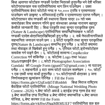
बिधा अन्र्तगत फोटोहरु गण्डकी प्रदेश भित्रको हुनुपर्नेछ भने देशै भरिका
फोटोग्राफरहरु यस प्रतियोगितामा भाग लिन पाउनेछन । उक्त
प्रतियोगितामा बेस्ट फोटोले नगद रु १०,००० ट्रफि र प्रमाणपत्र
पाउनेछन भने उत्कृष्ट ५ तस्विरलाई ट्रफि र प्रमाणपत्र प्राप्त गर्नेछन् ।
फोटोग्राफर संघ गण्डकी को स्थापना दिवस भाद्र २० गते भब्य
समारोहका विच समापन गरिने कुरा संस्थाका अध्यक्ष नारायण बहादुर
केसीले जानकारी दिए । बिधा प्रकृति तथा सुन्दर प्राकृतिक दृश्य
(Nature & Landscape) प्रतियोगिता सम्वन्धिनियमहरु १.फोटो
गण्डकी प्रदेश क्षेत्रभित्रखिचिएकोे हुनु पर्नेछ । २. सबै नेपालीनागरिकले
सहभागिता जनाउन पाउने छन । ३.फोटो प्रकृति तथा सुन्दर प्राकृतिक
दृश्य(Nature & Landscape) सम्वन्धि हुनु पर्नेछ । ४.फोटो क्यामरा
तथा मोवाइल ले खिचेको हुनु पर्नेछ । ५. एरियल फोटो,ड्रोनफोटोहरु
समावेश गर्न पाइने छैन । ६. फोटोलाई सामान्य Crop&color
Correction गर्न सकिनेछ । ७. फोटोमा Logo तथा Water
Markराख्नपाईने छैन । ८.फोटो Photographer Association
Gandaki को Google Form (gpan075@gmail.com ) मा पठाउनु
पर्नेछ । ९.सहभागीले ३ वटा सम्म फोटो पठाउन सक्नेछन । १०. फोटो
१ एक एमवी भन्दा माथी हुनुपर्नेछ । १०.फोटोग्राफी क्षेत्रका ३ जना
निर्णायकद्वारा मूल्यांकन गरिनेछ । Fill the Form
https://forms.gle/vf2qEn4jt5TtRmbh6 बिधा मिराज राष्ट्रिय
बैवाहिक फोटो प्रतियोगिता (Mirage National Wedding Photo
Contest –2026) १.बेष्ट फोटो अवार्ड २.ब्राईड एण्ड ग्रुम हेड सट
३.बेष्ट कलरिङ एण्ड रिटचिङ ४.बेष्ट मोमेन्ट क्याप्चरिङ ५.बेष्ट कपल
पोजिङ, ६.बेष्ट कल्चर Fill the Form
https://forms.gle/vkf6wtJ9ggMRMUEF7 प्रतियोगिता शुरु शुरु