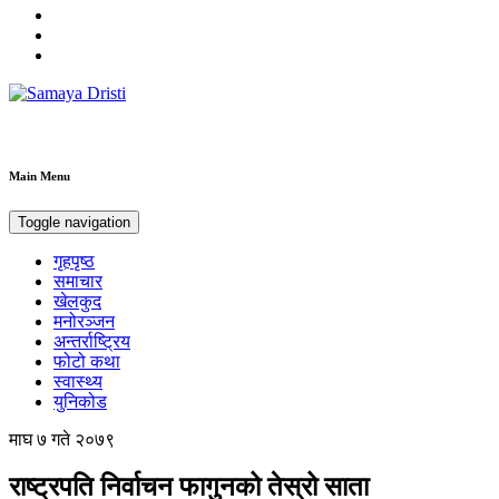
Samaya Dristi
Best News Site from Nepal
Main Menu
Toggle navigation
गृहपृष्ठ
समाचार
खेलकुद
मनोरञ्जन
अन्तर्राष्ट्रिय
फोटो कथा
स्वास्थ्य
युनिकोड
माघ ७ गते २०७९
राष्ट्रपति निर्वाचन फागुनको तेस्रो साता