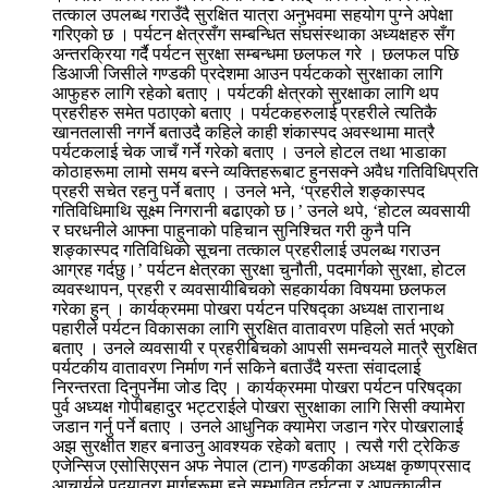
तत्काल उपलब्ध गराउँदै सुरक्षित यात्रा अनुभवमा सहयोग पुग्ने अपेक्षा
गरिएको छ । पर्यटन क्षेत्रसँग सम्बन्धित संघसंस्थाका अध्यक्षहरु सँग
अन्तरक्रिया गर्दै पर्यटन सुरक्षा सम्बन्धमा छलफल गरे । छलफल पछि
डिआजी जिसीले गण्डकी प्रदेशमा आउन पर्यटकको सुरक्षाका लागि
आफुहरु लागि रहेको बताए । पर्यटकी क्षेत्रको सुरक्षाका लागि थप
प्रहरीहरु समेत पठाएको बताए । पर्यटकहरुलाई प्रहरीले त्यतिकै
खानतलासी नगर्ने बताउदै कहिले काही शंकास्पद अवस्थामा मात्रै
पर्यटकलाई चेक जाचँ गर्ने गरेको बताए । उनले होटल तथा भाडाका
कोठाहरूमा लामो समय बस्ने व्यक्तिहरूबाट हुनसक्ने अवैध गतिविधिप्रति
प्रहरी सचेत रहनु पर्ने बताए । उनले भने, ‘प्रहरीले शङ्कास्पद
गतिविधिमाथि सूक्ष्म निगरानी बढाएको छ।’ उनले थपे, ‘होटल व्यवसायी
र घरधनीले आफ्ना पाहुनाको पहिचान सुनिश्चित गरी कुनै पनि
शङ्कास्पद गतिविधिको सूचना तत्काल प्रहरीलाई उपलब्ध गराउन
आग्रह गर्दछु।’ पर्यटन क्षेत्रका सुरक्षा चुनौती, पदमार्गको सुरक्षा, होटल
व्यवस्थापन, प्रहरी र व्यवसायीबिचको सहकार्यका विषयमा छलफल
गरेका हुन् । कार्यक्रममा पोखरा पर्यटन परिषद्का अध्यक्ष तारानाथ
पहारीले पर्यटन विकासका लागि सुरक्षित वातावरण पहिलो सर्त भएको
बताए । उनले व्यवसायी र प्रहरीबिचको आपसी समन्वयले मात्रै सुरक्षित
पर्यटकीय वातावरण निर्माण गर्न सकिने बताउँदै यस्ता संवादलाई
निरन्तरता दिनुपर्नेमा जोड दिए । कार्यक्रममा पोखरा पर्यटन परिषद्का
पुर्व अध्यक्ष गोपीबहादुर भट्टराईले पोखरा सुरक्षाका लागि सिसी क्यामेरा
जडान गर्नु पर्ने बताए । उनले आधुनिक क्यामेरा जडान गरेर पोखरालाई
अझ सुरक्षीत शहर बनाउनु आवश्यक रहेको बताए । त्यसै गरी ट्रेकिङ
एजेन्सिज एसोसिएसन अफ नेपाल (टान) गण्डकीका अध्यक्ष कृष्णप्रसाद
आचार्यले पदयात्रा मार्गहरूमा हुने सम्भावित दुर्घटना र आपत्कालीन