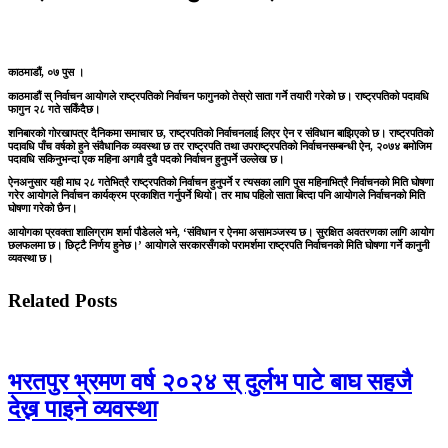
काठमाडौं, ०७ पुस ।
काठमाडौं स् निर्वाचन आयोगले राष्ट्रपतिको निर्वाचन फागुनको तेस्रो साता गर्ने तयारी गरेको छ। राष्ट्रपतिको पदावधि
फागुन २८ गते सकिँदैछ।
शनिबारको गोरखापत्र दैनिकमा समाचार छ, राष्ट्रपतिको निर्वाचनलाई लिएर ऐन र संविधान बाझिएको छ। राष्ट्रपतिको
पदावधि पाँच वर्षको हुने संवैधानिक व्यवस्था छ तर राष्ट्रपति तथा उपराष्ट्रपतिको निर्वाचनसम्बन्धी ऐन, २०७४ बमोजिम
पदावधि सकिनुभन्दा एक महिना अगावै दुवै पदको निर्वाचन हुनुपर्ने उल्लेख छ।
ऐनअनुसार यही माघ २८ गतेभित्रै राष्ट्रपतिको निर्वाचन हुनुपर्ने र त्यसका लागि पुस महिनाभित्रै निर्वाचनको मिति घोषणा
गरेर आयोगले निर्वाचन कार्यक्रम प्रकाशित गर्नुपर्ने थियो। तर माघ पहिलो साता बित्दा पनि आयोगले निर्वाचनको मिति
घोषणा गरेको छैन।
आयोगका प्रवक्ता शालिग्राम शर्मा पौडेलले भने, ‘संविधान र ऐनमा असामञ्जस्य छ। सुरक्षित अवतरणका लागि आयोग
छलफलमा छ। छिट्टै निर्णय हुनेछ।’ आयोगले सरकारसँगको परामर्शमा राष्ट्रपति निर्वाचनको मिति घोषणा गर्ने कानुनी
व्यवस्था छ।
Related Posts
भरतपुर भ्रमण वर्ष २०२४ स् दुर्लभ पाटे बाघ सहजै
देख्न पाइने व्यवस्था