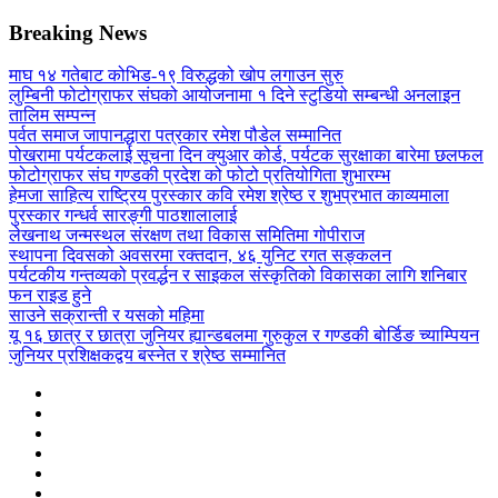
Breaking News
माघ १४ गतेबाट कोभिड-१९ विरुद्धको खोप लगाउन सुरु
लुम्बिनी फोटोग्राफर संघको आयोजनामा १ दिने स्टुडियो सम्बन्धी अनलाइन
तालिम सम्पन्न
पर्वत समाज जापानद्धारा पत्रकार रमेश पौडेल सम्मानित
पोखरामा पर्यटकलाई सूचना दिन क्युआर कोर्ड, पर्यटक सुरक्षाका बारेमा छलफल
फोटोग्राफर संघ गण्डकी प्रदेश को फोटो प्रतियोगिता शुभारम्भ
हेमजा साहित्य राष्ट्रिय पुरस्कार कवि रमेश श्रेष्ठ र शुभप्रभात काव्यमाला
पुरस्कार गन्धर्व सारङ्गी पाठशालालाई
लेखनाथ जन्मस्थल संरक्षण तथा विकास समितिमा गोपीराज
स्थापना दिवसको अवसरमा रक्तदान, ४६ युनिट रगत सङ्कलन
पर्यटकीय गन्तव्यको प्रवर्द्धन र साइकल संस्कृतिको विकासका लागि शनिबार
फन राइड हुने
साउने सक्रान्ती र यसको महिमा
यू १६ छात्र र छात्रा जुनियर ह्यान्डबलमा गुरुकुल र गण्डकी बोर्डिङ च्याम्पियन
जुनियर प्रशिक्षकद्वय बस्नेत र श्रेष्ठ सम्मानित