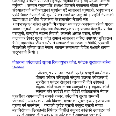
एकताबद्ध बनाउन समाजले महत्वपूर्ण भूमिका निर्वाह गर्दै आएको उल्लेख
गर्नुभयो । सम्मान ग्रहणपछि अध्यक्ष पौडेलले प्रवासमा रहेका नेपाली
संस्थाहरूको सक्रियताको प्रशंसा गर्दै जापानको प्रणाली, अनुशासन र
प्रविधिबाट नेपालले धेरै कुरा सिक्न सक्ने बताउनुभयो । उहाँले नेपालको
उद्योग तथा आर्थिक विकासमा गैरआवासीय नेपाली संघ
९एनआरएनए०मार्फत लगानी भित्र्याउन थप पहल आवश्यक रहेको धारणा
व्यक्त गर्नुभयो । कार्यक्रममा नेपालपत्रकार महासंघका केन्द्रीय सचिव
पराजुली, केन्द्रीय सदस्य तिवारी, कास्की अध्यक्ष बराल, वरिष्ठ
कलाकार ईश्वर गुरुङ, पर्वत समाज जापानका वरिष्ठ उपाध्यक्ष मुक्तिराज
रेग्मी, महासचिव जीवन न्यौपाने लगायतले समाजका गतिविधि, प्रवासी
नेपालीको भूमिका तथा नेपाल–जापान सम्बन्धका विविध पक्षबारे धारणा
राख्नुभएको थियो ।
पोखरामा पर्यटकलाई सूचना दिन क्युआर कोर्ड, पर्यटक सुरक्षाका बारेमा
छलफल
पोखरा, १२ साउन गण्डकी प्रदेश प्रहरी कार्यालय र
पोखरा पर्यटन परिषद्को संयुक्त पहलमा पर्यटकलाई
सुरक्षित र पर्यटन क्षेत्रको जानकारी दिने उद्देश्यले
क्युआर कोर्ड सञ्चालनमा ल्याएको छ । क्युआर कोर्ड
स्क्यान गरेर स्वदेशी तथा विदेशी पर्यटकहरूले नेपाल
प्रहरीका आपत्कालीन सम्पर्क नम्बर, पर्यटकीय सुरक्षा सम्बन्धी
जानकारी, आवश्यक सम्पर्क विवरण, भ्रमणका सूचनाहरू सहज रूपमा
प्राप्त गर्न सक्नेछन् । गण्डकी प्रदेश प्रहरी प्रमुख प्रहरी नायव
महानिरीक्षक (डिआइजी) दिपेन्द्र जिसीले क्युआर कोर्डको उद्घाटन गरे
। यसले आपत्कालीन अवस्थामा पर्यटकलाई आवश्यक जानकारी