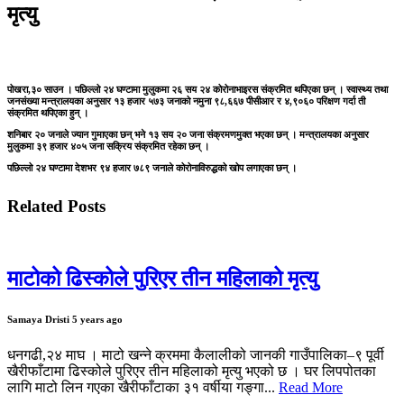
मृत्यु
पोखरा,३० साउन । पछिल्लो २४ घण्टामा मुलुकमा २६ सय २४ कोरोनाभाइरस संक्रमित थपिएका छन् । स्वास्थ्य तथा
जनसंख्या मन्त्रालयका अनुसार १३ हजार ५७३ जनाको नमुना ९८,६६७ पीसीआर र ४,९०६० परिक्षण गर्दा ती
संक्रमित थपिएका हुन् ।
शनिबार २० जनाले ज्यान गुमाएका छन् भने १३ सय २० जना संक्रमणमुक्त भएका छन् । मन्त्रालयका अनुसार
मुलुकमा ३९ हजार ४०५ जना सक्रिय संक्रमित रहेका छन् ।
पछिल्लो २४ घण्टामा देशभर ९४ हजार ७८९ जनाले कोरोनाविरुद्धको खोप लगाएका छन् ।
Related Posts
माटोको ढिस्कोले पुरिएर तीन महिलाको मृत्यु
Samaya Dristi
5 years ago
धनगढी,२४ माघ । माटो खन्ने क्रममा कैलालीको जानकी गाउँपालिका–९ पूर्वी
खैरीफाँटामा ढिस्कोले पुरिएर तीन महिलाको मृत्यु भएको छ । घर लिपपोतका
लागि माटो लिन गएका खैरीफाँटाका ३१ वर्षीया गङ्गा...
Read More