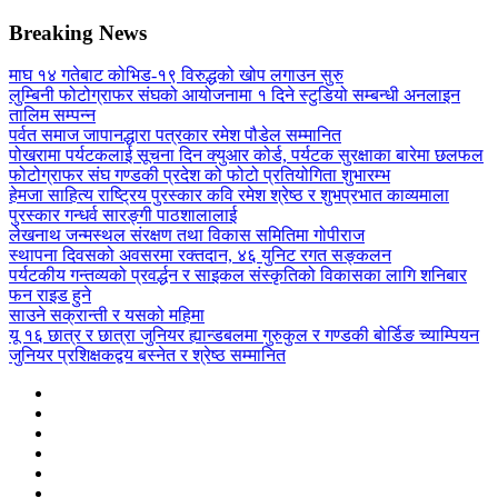
Breaking News
माघ १४ गतेबाट कोभिड-१९ विरुद्धको खोप लगाउन सुरु
लुम्बिनी फोटोग्राफर संघको आयोजनामा १ दिने स्टुडियो सम्बन्धी अनलाइन
तालिम सम्पन्न
पर्वत समाज जापानद्धारा पत्रकार रमेश पौडेल सम्मानित
पोखरामा पर्यटकलाई सूचना दिन क्युआर कोर्ड, पर्यटक सुरक्षाका बारेमा छलफल
फोटोग्राफर संघ गण्डकी प्रदेश को फोटो प्रतियोगिता शुभारम्भ
हेमजा साहित्य राष्ट्रिय पुरस्कार कवि रमेश श्रेष्ठ र शुभप्रभात काव्यमाला
पुरस्कार गन्धर्व सारङ्गी पाठशालालाई
लेखनाथ जन्मस्थल संरक्षण तथा विकास समितिमा गोपीराज
स्थापना दिवसको अवसरमा रक्तदान, ४६ युनिट रगत सङ्कलन
पर्यटकीय गन्तव्यको प्रवर्द्धन र साइकल संस्कृतिको विकासका लागि शनिबार
फन राइड हुने
साउने सक्रान्ती र यसको महिमा
यू १६ छात्र र छात्रा जुनियर ह्यान्डबलमा गुरुकुल र गण्डकी बोर्डिङ च्याम्पियन
जुनियर प्रशिक्षकद्वय बस्नेत र श्रेष्ठ सम्मानित