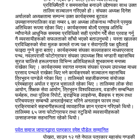
प्रविधिमैत्री र समयसापेक्ष बनाउने उद्देश्यका साथ उक्त
तालिम सञ्चालन गरिएको हो। संघका अध्यक्ष दिनेश
अर्यालको अध्यक्षतामा सम्पन्न उक्त कार्यक्रममा बुटवल
उपमहानगरपालिका वडा नम्बर ६ का अध्यक्ष लोकनाथ न्यौपाने प्रमुख
अतिथिका रूपमा रहेका थिए। कार्यक्रममा बोल्दै प्रमुख अतिथि
न्यौपानेले आधुनिक समयमा प्रविधिको सही प्रयोग गर्दै सेवा प्रवाह गर्नु
नै व्यवसायीहरूको सफलताको साँचो भएको बताउनुभयो। यस्ता खालका
प्रविधिहरुको सेवा मुलक कामले राज्य पक्ष र सेवाग्राहि पक्ष दुवैलाई
फाइदा गुग्ने कुरा बताए। कार्यक्रममा संघका सल्लाहकार माधवप्रसाद
पन्थ, नवलपरासी फोटोग्राफर संघका उपाध्यक्ष शिव भण्डारी महासचिव
सुरज चालिसे हरूलगायत विभिन्न अतिथिहरूले शुभकामना मन्तब्य
राखेका थिए । कार्यक्रममा स्वागत मन्तव्य संघका प्रथम उपाध्यक्ष माधव
प्रसाद पन्थले राखेका थिए भने कार्यक्रमको सञ्चालन महासचिव
त्रिभुवन पाण्डेले गरेका थिए । तालिमको सहजीकरणमा संयोजक
प्रेमबहादुर अर्याल र सुरज भुसालले रहेका थिए । तालिममा लोक सेवा
आयोग, शिक्षक सेवा आयोग, त्रिभुवन विश्वविद्यालय, वडासँग सम्बन्धित
फर्महरू, तथा पुलिस रिपोर्ट, ड्राइभिङ लाइसेन्स, बैंकहरू र श्रम तथा
परिचयपत्र सम्बन्धी अनलाईनबाट भरिने अनलाइन फारम तथा
प्रक्रियाबारे सहभागीहरूलाई व्यावहारिक ज्ञान प्रदान गरिएको थियो।
तालिममा ६५ जना फोटोग्राफर तथा स्टुडियो व्यवसायीहरूको
उत्साहजनक सहभागिता रहेको थियो।
पर्वत समाज जापानद्धारा पत्रकार रमेश पौडेल सम्मानित
पोखरा, साउन १२ गते नेपाल पत्रकार महासंघ गण्डकी