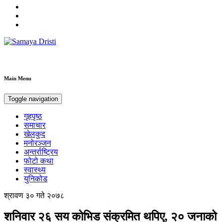
Samaya Dristi
Best News Site from Nepal
Main Menu
Toggle navigation
गृहपृष्ठ
समाचार
खेलकुद
मनोरञ्जन
अन्तर्राष्ट्रिय
फोटो कथा
स्वास्थ्य
युनिकोड
श्रावण ३० गते २०७८
शनिवार २६ सय कोभिड संक्रमित थपिए, २० जनाको