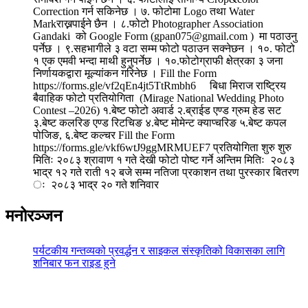
Correction गर्न सकिनेछ । ७. फोटोमा Logo तथा Water
Markराख्नपाईने छैन । ८.फोटो Photographer Association
Gandaki को Google Form (gpan075@gmail.com ) मा पठाउनु
पर्नेछ । ९.सहभागीले ३ वटा सम्म फोटो पठाउन सक्नेछन । १०. फोटो
१ एक एमवी भन्दा माथी हुनुपर्नेछ । १०.फोटोग्राफी क्षेत्रका ३ जना
निर्णायकद्वारा मूल्यांकन गरिनेछ । Fill the Form
https://forms.gle/vf2qEn4jt5TtRmbh6 बिधा मिराज राष्ट्रिय
बैवाहिक फोटो प्रतियोगिता (Mirage National Wedding Photo
Contest –2026) १.बेष्ट फोटो अवार्ड २.ब्राईड एण्ड ग्रुम हेड सट
३.बेष्ट कलरिङ एण्ड रिटचिङ ४.बेष्ट मोमेन्ट क्याप्चरिङ ५.बेष्ट कपल
पोजिङ, ६.बेष्ट कल्चर Fill the Form
https://forms.gle/vkf6wtJ9ggMRMUEF7 प्रतियोगिता शुरु शुरु
मितिः २०८३ श्रावाण १ गते देखी फोटो पोष्ट गर्ने अन्तिम मितिः २०८३
भाद्र १२ गते राती १२ बजे सम्म नतिजा प्रकाशन तथा पुरस्कार बितरण
ः २०८३ भाद्र २० गते शनिवार
मनोरञ्जन
पर्यटकीय गन्तव्यको प्रवर्द्धन र साइकल संस्कृतिको विकासका लागि
शनिबार फन राइड हुने