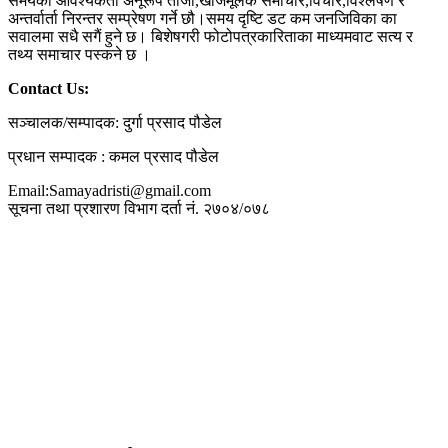
समयको आवश्यकता अनूरूप ताजा,खोजमूलक समाचार,विचार,विश्लेषण र
अन्तर्वार्ता निरन्तर सम्प्रेषण गर्ने छौ।समय दृष्टि डट कम जनजिविका का
सवालमा सधै सगैं हुने छ। बिशेषगरी फोटोपत्रकारिताका माध्यमवाट सत्य र
तथ्य समाचार पस्कने छ ।
Contact Us:
सञ्चालक/सम्पादक: दुर्गा प्रसाद पौडेल
प्रधान सम्पादक : कमल प्रसाद पौडेल
Email:Samayadristi@gmail.com
सूचना तथा प्रशारण विभाग दर्ता नं. २७०४/०७८