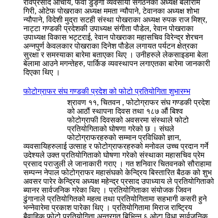
रविप्रसाद आचार्य, फेवा डुङ्गा व्यवसायी संगठनका अध्यक्ष बलाराम
गिरी, ओटेफ पोखराका अध्यक्ष ममता न्यौपाने, टेवानका अध्यक्ष शोभा
न्यौपाने, विदेशी मुद्रा सटही संस्था पोखराका अध्यक्ष रुपक राज मिश्र,
नाट्टा गण्डकी प्रदेशकी उपाध्यक्ष संगीता पौडेल, रेवान पोखराका
उपाध्यक्ष विकास भट्टराई, रेवान पोखराका महासचिव विरेन्द्र शेरचन
अन्नपुर्ण केवलकार पोखराका दिनेश पौडेल लगायत पर्यटन क्षेत्रका
सुरक्षा र समस्याका बारेमा बताएका थिए । उनीहरुले लेकसाइडमा बेला
बेलामा आउने मगन्तेहरु, पार्किङ व्यवस्थापन लगाएतका बारेमा जानकारी
दिएका थिए ।
फोटोग्राफर संघ गण्डकी प्रदेश को फोटो प्रतियोगिता शुभारम्भ
श्रावण ११, चितवन , फोटोग्राफर संघ गण्डकी प्रदेश
को आठौं स्थापना दिवस तथा १८७ औं बिश्व
फोटोग्राफी दिवसको अवसरमा संस्थाले फोटो
प्रतियोगिताको घोषणा गरेको छ । संघले
फोटोग्राफरहरुको सम्मान प्रविधिको ज्ञान,
व्यवसायिहरुलाई उत्साह र फोटोग्राफरहरुको मनोवल उच्च प्रदान गर्ने
उदेश्यले उक्त प्रतियोगिताको घोषणा गरेको संस्थाका महासचिव प्रेम
प्रसाद पराजुली ले जानाकारी गराए । गत शनिवार चितवनको सौराहामा
सम्पन्न नेपाल फोटोग्राफर महासंघको केन्द्रिय बिस्तारित बैठक को शुभ
अवसर पारेर केन्द्रिय अध्यक्ष महेन्द्र प्रसाद उपाध्याय ले प्रतियोगिताको
ब्यानर सार्वजनिक गरेका थिए । प्रतियोगिताका संयोजक जिवन
ढुंगानाले प्रतियोगितको महत्व तथा प्रतियोगितामा सहभागी कसरी हुने
भन्नेवारेमा प्रकाश पारेका थिए । प्रतियोगितामा मिराज राष्ट्रिय
बैवाहिक फोटो प्रतियोगिता अन्तरगत बिभिन्न ६ ओटा विधा सार्वजनिक