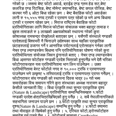
गरेको छ ।जसमा बेष्ट फोटो अवार्ड, ब्राईड एण्ड ग्रुम हेड सट,बेष्ट
कलरिङ एण्ड रिटचिङ, बेष्ट मोमेन्ट क्याप्चरिङ, बेष्ट कपल पोजिङ, बेष्ट
कल्चर गरी ६ ओटा बिधा रहेका छन । बेष्ट बैवाहिक फोटो अवार्डका
लागी रु १५,५५५ नगद ट्रफी र प्रमाण पत्र रहेको छ भने अन्य बिधामा
ट्रफी र प्रमाण रहेका छन् । मिराज राष्ट्रिय बैवाहिक फोटो
प्र्रतियोगिताका लागि मिराज फोटोका संचालक भक्त बहादुर तामाङ र
बृहस तामाङले रु ३ लाखको अक्षयकोषको स्थापना गरेको कुरा
कोषाध्यक्ष रामचन्द्र पोख्रेलले बताएका छन् । यसैगरी संस्थाले गण्डकी
प्रदेशलाई बिश्वभरी नै चिनाउने उद्येश्यका साथ यहाँका प्राकृतिक
छटाहरुलाई उजागर गर्ने र आन्तरिक पर्यटनलाई प्रोत्साहन गर्नका लागी
नेचर एण्ड ल्याण्डस्केप बिधामा पनि प्रतियोगिताका घोषणा गरेको कुरा
प्रतियोथिगता संयोजक जिवन ढुंगानाले बताए । नेचर एण्ड ल्याण्डस्केप
बिधा अन्र्तगत फोटोहरु गण्डकी प्रदेश भित्रको हुनुपर्नेछ भने देशै भरिका
फोटोग्राफरहरु यस प्रतियोगितामा भाग लिन पाउनेछन । उक्त
प्रतियोगितामा बेस्ट फोटोले नगद रु १०,००० ट्रफि र प्रमाणपत्र
पाउनेछन भने उत्कृष्ट ५ तस्विरलाई ट्रफि र प्रमाणपत्र प्राप्त गर्नेछन् ।
फोटोग्राफर संघ गण्डकी को स्थापना दिवस भाद्र २० गते भब्य
समारोहका विच समापन गरिने कुरा संस्थाका अध्यक्ष नारायण बहादुर
केसीले जानकारी दिए । बिधा प्रकृति तथा सुन्दर प्राकृतिक दृश्य
(Nature & Landscape) प्रतियोगिता सम्वन्धिनियमहरु १.फोटो
गण्डकी प्रदेश क्षेत्रभित्रखिचिएकोे हुनु पर्नेछ । २. सबै नेपालीनागरिकले
सहभागिता जनाउन पाउने छन । ३.फोटो प्रकृति तथा सुन्दर प्राकृतिक
दृश्य(Nature & Landscape) सम्वन्धि हुनु पर्नेछ । ४.फोटो क्यामरा
तथा मोवाइल ले खिचेको हुनु पर्नेछ । ५. एरियल फोटो,ड्रोनफोटोहरु
समावेश गर्न पाइने छैन । ६. फोटोलाई सामान्य Crop&color