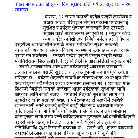
पोखरामा पर्यटकलाई सूचना दिन क्युआर कोर्ड, पर्यटक सुरक्षाका बारेमा
छलफल
पोखरा, १२ साउन गण्डकी प्रदेश प्रहरी कार्यालय र
पोखरा पर्यटन परिषद्को संयुक्त पहलमा पर्यटकलाई
सुरक्षित र पर्यटन क्षेत्रको जानकारी दिने उद्देश्यले
क्युआर कोर्ड सञ्चालनमा ल्याएको छ । क्युआर कोर्ड
स्क्यान गरेर स्वदेशी तथा विदेशी पर्यटकहरूले नेपाल
प्रहरीका आपत्कालीन सम्पर्क नम्बर, पर्यटकीय सुरक्षा सम्बन्धी
जानकारी, आवश्यक सम्पर्क विवरण, भ्रमणका सूचनाहरू सहज रूपमा
प्राप्त गर्न सक्नेछन् । गण्डकी प्रदेश प्रहरी प्रमुख प्रहरी नायव
महानिरीक्षक (डिआइजी) दिपेन्द्र जिसीले क्युआर कोर्डको उद्घाटन गरे
। यसले आपत्कालीन अवस्थामा पर्यटकलाई आवश्यक जानकारी
तत्काल उपलब्ध गराउँदै सुरक्षित यात्रा अनुभवमा सहयोग पुग्ने अपेक्षा
गरिएको छ । पर्यटन क्षेत्रसँग सम्बन्धित संघसंस्थाका अध्यक्षहरु सँग
अन्तरक्रिया गर्दै पर्यटन सुरक्षा सम्बन्धमा छलफल गरे । छलफल पछि
डिआजी जिसीले गण्डकी प्रदेशमा आउन पर्यटकको सुरक्षाका लागि
आफुहरु लागि रहेको बताए । पर्यटकी क्षेत्रको सुरक्षाका लागि थप
प्रहरीहरु समेत पठाएको बताए । पर्यटकहरुलाई प्रहरीले त्यतिकै
खानतलासी नगर्ने बताउदै कहिले काही शंकास्पद अवस्थामा मात्रै
पर्यटकलाई चेक जाचँ गर्ने गरेको बताए । उनले होटल तथा भाडाका
कोठाहरूमा लामो समय बस्ने व्यक्तिहरूबाट हुनसक्ने अवैध गतिविधिप्रति
प्रहरी सचेत रहनु पर्ने बताए । उनले भने, ‘प्रहरीले शङ्कास्पद
गतिविधिमाथि सूक्ष्म निगरानी बढाएको छ।’ उनले थपे, ‘होटल व्यवसायी
र घरधनीले आफ्ना पाहुनाको पहिचान सुनिश्चित गरी कुनै पनि