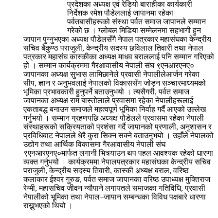
प्रदेशका अध्यक्ष एवं रेडियो बाराहीका कार्यकारी
निर्देशक रमेश पौडेललाई जापानमा रहेका
पर्वतबासीहरूको संस्था पर्वत समाज जापानले सम्मान
गरेको छ । ग्लोबल मिडिया सम्मेलनमा सहभागी हुन
जापान पुग्नुभएका अध्यक्ष पौडेलसँगै नेपाल पत्रकार महासंघका केन्द्रीय
सचिव बैकुण्ठ पराजुली, केन्द्रीय सदस्य छविलाल तिवारी तथा नेपाल
पत्रकार महासंघ कास्कीका अध्यक्ष माधव बराललाई पनि सम्मान गरिएको
हो । सम्मान कार्यक्रममा गैरआवासीय नेपाली संघ ९एनआरएनए०
जापानका अध्यक्ष सुभास लामिछानेले प्रवासी नेपालीलेआर्जन गरेका
सीप, ज्ञान र अनुभवलाई नेपालको विकाससँग जोड्न सञ्चारमाध्यमको
भूमिका प्रभावकारी हुनुपर्ने बताउनुभयो । त्यसैगरी, पर्वत समाज
जापानका अध्यक्ष राम बास्तोलाले प्रवासमा रहेका नेपालीहरूलाई
एकताबद्ध बनाउन समाजले महत्वपूर्ण भूमिका निर्वाह गर्दै आएको उल्लेख
गर्नुभयो । सम्मान ग्रहणपछि अध्यक्ष पौडेलले प्रवासमा रहेका नेपाली
संस्थाहरूको सक्रियताको प्रशंसा गर्दै जापानको प्रणाली, अनुशासन र
प्रविधिबाट नेपालले धेरै कुरा सिक्न सक्ने बताउनुभयो । उहाँले नेपालको
उद्योग तथा आर्थिक विकासमा गैरआवासीय नेपाली संघ
९एनआरएनए०मार्फत लगानी भित्र्याउन थप पहल आवश्यक रहेको धारणा
व्यक्त गर्नुभयो । कार्यक्रममा नेपालपत्रकार महासंघका केन्द्रीय सचिव
पराजुली, केन्द्रीय सदस्य तिवारी, कास्की अध्यक्ष बराल, वरिष्ठ
कलाकार ईश्वर गुरुङ, पर्वत समाज जापानका वरिष्ठ उपाध्यक्ष मुक्तिराज
रेग्मी, महासचिव जीवन न्यौपाने लगायतले समाजका गतिविधि, प्रवासी
नेपालीको भूमिका तथा नेपाल–जापान सम्बन्धका विविध पक्षबारे धारणा
राख्नुभएको थियो ।