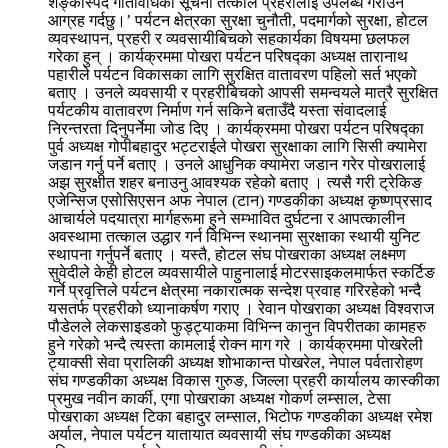
शङ्कास्पद गतिविधिको सूचना तत्काल प्रहरीलाई उपलब्ध गराउन
आग्रह गर्दछु।’ पर्यटन क्षेत्रका सुरक्षा चुनौती, पदमार्गको सुरक्षा, होटल
व्यवस्थापन, प्रहरी र व्यवसायीबिचको सहकार्यका विषयमा छलफल
गरेका हुन् । कार्यक्रममा पोखरा पर्यटन परिषद्का अध्यक्ष तारानाथ
पहारीले पर्यटन विकासका लागि सुरक्षित वातावरण पहिलो सर्त भएको
बताए । उनले व्यवसायी र प्रहरीबिचको आपसी समन्वयले मात्रै सुरक्षित
पर्यटकीय वातावरण निर्माण गर्न सकिने बताउँदै यस्ता संवादलाई
निरन्तरता दिनुपर्नेमा जोड दिए । कार्यक्रममा पोखरा पर्यटन परिषद्का
पुर्व अध्यक्ष गोपीबहादुर भट्टराईले पोखरा सुरक्षाका लागि सिसी क्यामेरा
जडान गर्नु पर्ने बताए । उनले आधुनिक क्यामेरा जडान गरेर पोखरालाई
अझ सुरक्षीत शहर बनाउनु आवश्यक रहेको बताए । त्यसै गरी ट्रेकिङ
एजेन्सिज एसोसिएसन अफ नेपाल (टान) गण्डकीका अध्यक्ष कृष्णप्रसाद
आचार्यले पदयात्रा मार्गहरूमा हुने सम्भावित दुर्घटना र आपत्कालीन
अवस्थामा तत्काल उद्धार गर्न विभिन्न स्थानमा सुरक्षाका स्थायी युनिट
स्थापना गर्नुपर्ने बताए । यस्तै, होटल संघ पोखराका अध्यक्ष लक्ष्मण
सुवेदीले केही होटल व्यवसायीले पाहुनालाई मोटरसाइकलमार्फत स्कर्टिङ
गर्ने प्रवृत्तिले पर्यटन क्षेत्रमा नकारात्मक सन्देश प्रवाह गरिरहेको भन्दै
यसतर्फ प्रहरीको ध्यानाकर्षण गराए । रेवान पोखराका अध्यक्ष विश्वराज
पौडेलले लेकसाइडको फुड्ट्याकमा विभिन्न कानुन विपरीतका कामहरु
हुने गरेको भन्दै त्यस्ता कामलाई रोक्न माग गरे । कार्यक्रममा पोखरेली
ट्याक्सी सेवा प्रालिकी अध्यक्ष शोभाकान्त पोखरेल, नेपाल पर्वतारोहण
संघ गण्डकीका अध्यक्ष विकास गुरुङ, जिल्ला प्रहरी कार्यालय कास्कीका
प्रमुख नवीन कार्की, एगा पोखराका अध्यक्ष गोकर्ण लम्साल, टेसा
पोखराका अध्यक्ष टिका बहादुर लम्साल, भिटोफ गण्डकीका अध्यक्ष रमेश
अर्याल, नेपाल पर्यटन यातायात व्यवसायी संघ गण्डकीका अध्यक्ष