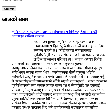
आजको खबर
लुम्बिनी फोटोग्राफर संघको आयोजनामा १ दिने स्टुडियो सम्बन्धी
अनलाइन तालिम सम्पन्न
१८ साउन बुटवल लुम्बिनी फोटोग्राफर संघ को
आयोजनामा १ दिने स्टुडियो सम्बन्धी अनलाइन तालिम
सम्पन्न भएको छ। फोटोग्राफी व्यवसायलाई
प्रविधिमैत्री र समयसापेक्ष बनाउने उद्देश्यका साथ उक्त
तालिम सञ्चालन गरिएको हो। संघका अध्यक्ष दिनेश
अर्यालको अध्यक्षतामा सम्पन्न उक्त कार्यक्रममा बुटवल
उपमहानगरपालिका वडा नम्बर ६ का अध्यक्ष लोकनाथ न्यौपाने प्रमुख
अतिथिका रूपमा रहेका थिए। कार्यक्रममा बोल्दै प्रमुख अतिथि
न्यौपानेले आधुनिक समयमा प्रविधिको सही प्रयोग गर्दै सेवा प्रवाह गर्नु
नै व्यवसायीहरूको सफलताको साँचो भएको बताउनुभयो। यस्ता खालका
प्रविधिहरुको सेवा मुलक कामले राज्य पक्ष र सेवाग्राहि पक्ष दुवैलाई
फाइदा गुग्ने कुरा बताए। कार्यक्रममा संघका सल्लाहकार माधवप्रसाद
पन्थ, नवलपरासी फोटोग्राफर संघका उपाध्यक्ष शिव भण्डारी महासचिव
सुरज चालिसे हरूलगायत विभिन्न अतिथिहरूले शुभकामना मन्तब्य
राखेका थिए । कार्यक्रममा स्वागत मन्तव्य संघका प्रथम उपाध्यक्ष माधव
प्रसाद पन्थले राखेका थिए भने कार्यक्रमको सञ्चालन महासचिव