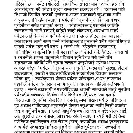
गरिएको छ । पर्यटन क्षेत्रसँग सम्बन्धित संघसंस्थाका अध्यक्षहरु सँग
अन्तरक्रिया गर्दै पर्यटन सुरक्षा सम्बन्धमा छलफल गरे । छलफल पछि
डिआजी जिसीले गण्डकी प्रदेशमा आउन पर्यटकको सुरक्षाका लागि
आफुहरु लागि रहेको बताए । पर्यटकी क्षेत्रको सुरक्षाका लागि थप
प्रहरीहरु समेत पठाएको बताए । पर्यटकहरुलाई प्रहरीले त्यतिकै
खानतलासी नगर्ने बताउदै कहिले काही शंकास्पद अवस्थामा मात्रै
पर्यटकलाई चेक जाचँ गर्ने गरेको बताए । उनले होटल तथा भाडाका
कोठाहरूमा लामो समय बस्ने व्यक्तिहरूबाट हुनसक्ने अवैध गतिविधिप्रति
प्रहरी सचेत रहनु पर्ने बताए । उनले भने, ‘प्रहरीले शङ्कास्पद
गतिविधिमाथि सूक्ष्म निगरानी बढाएको छ।’ उनले थपे, ‘होटल व्यवसायी
र घरधनीले आफ्ना पाहुनाको पहिचान सुनिश्चित गरी कुनै पनि
शङ्कास्पद गतिविधिको सूचना तत्काल प्रहरीलाई उपलब्ध गराउन
आग्रह गर्दछु।’ पर्यटन क्षेत्रका सुरक्षा चुनौती, पदमार्गको सुरक्षा, होटल
व्यवस्थापन, प्रहरी र व्यवसायीबिचको सहकार्यका विषयमा छलफल
गरेका हुन् । कार्यक्रममा पोखरा पर्यटन परिषद्का अध्यक्ष तारानाथ
पहारीले पर्यटन विकासका लागि सुरक्षित वातावरण पहिलो सर्त भएको
बताए । उनले व्यवसायी र प्रहरीबिचको आपसी समन्वयले मात्रै सुरक्षित
पर्यटकीय वातावरण निर्माण गर्न सकिने बताउँदै यस्ता संवादलाई
निरन्तरता दिनुपर्नेमा जोड दिए । कार्यक्रममा पोखरा पर्यटन परिषद्का
पुर्व अध्यक्ष गोपीबहादुर भट्टराईले पोखरा सुरक्षाका लागि सिसी क्यामेरा
जडान गर्नु पर्ने बताए । उनले आधुनिक क्यामेरा जडान गरेर पोखरालाई
अझ सुरक्षीत शहर बनाउनु आवश्यक रहेको बताए । त्यसै गरी ट्रेकिङ
एजेन्सिज एसोसिएसन अफ नेपाल (टान) गण्डकीका अध्यक्ष कृष्णप्रसाद
आचार्यले पदयात्रा मार्गहरूमा हुने सम्भावित दुर्घटना र आपत्कालीन
अवस्थामा तत्काल उद्धार गर्न विभिन्न स्थानमा सुरक्षाका स्थायी युनिट