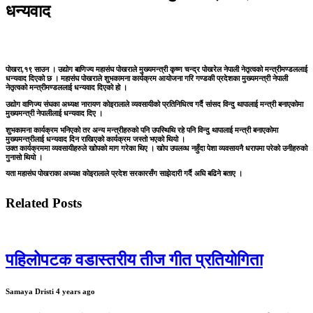
धन्यवाद
पोखरा,१९ साउन । उद्योग बाणिज्य महासंघ पोखराले मुख्यमन्त्री कृष्ण चन्द्र पोखरेल नेपाली नेतृत्वको मन्त्रीमण्डललाई
धन्यवाद दिएको छ । महासंघ पोखराले शुभकामना कार्यक्रम आयोजना गरि गण्डकी प्रदेशका मुख्यमन्त्री नेपाली
नेतृत्वको मन्त्रीमण्डललाई धन्यवाद दिएको हो ।
उद्योग वाणिज्य संघका अध्यक्ष नारायण कोइरालाले व्यवसायीको प्रतिनिधित्व गर्दै सांसद विन्दु थापालाई मन्त्री बनाएकोमा
मुख्यमन्त्री नेपालीलाई धन्यवाद दिए ।
शुभकामना कार्यक्रम भनिएको तर अन्य मन्त्रीहरुको पनि उपस्थिथि रहे पनि विन्दु थापालाई मन्त्री बनाएकोमा
मुख्यमन्त्रीलाई धन्यवाद दिन राखिएको कार्यक्रम जस्तो भएको थियो ।
उक्त कार्यक्रममा व्यवसायीहरुले खोपको माग गरेका थिए । खोप उपलव्ध नहुँदा पेशा व्यवसायनै धरापमा परेको उनीहरुको
गुनासो थियो ।
यता महासंघ पोखराका अध्यक्ष कोइरालाले प्रदेश सरकारसँग साझेदारी गर्दै अघि बढिने बताए ।
Related Posts
पहिलोपटक वडास्तरीय तीज गीत प्रतियोगिता
Samaya Dristi
4 years ago