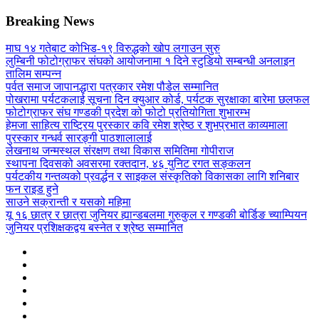
Breaking News
माघ १४ गतेबाट कोभिड-१९ विरुद्धको खोप लगाउन सुरु
लुम्बिनी फोटोग्राफर संघको आयोजनामा १ दिने स्टुडियो सम्बन्धी अनलाइन
तालिम सम्पन्न
पर्वत समाज जापानद्धारा पत्रकार रमेश पौडेल सम्मानित
पोखरामा पर्यटकलाई सूचना दिन क्युआर कोर्ड, पर्यटक सुरक्षाका बारेमा छलफल
फोटोग्राफर संघ गण्डकी प्रदेश को फोटो प्रतियोगिता शुभारम्भ
हेमजा साहित्य राष्ट्रिय पुरस्कार कवि रमेश श्रेष्ठ र शुभप्रभात काव्यमाला
पुरस्कार गन्धर्व सारङ्गी पाठशालालाई
लेखनाथ जन्मस्थल संरक्षण तथा विकास समितिमा गोपीराज
स्थापना दिवसको अवसरमा रक्तदान, ४६ युनिट रगत सङ्कलन
पर्यटकीय गन्तव्यको प्रवर्द्धन र साइकल संस्कृतिको विकासका लागि शनिबार
फन राइड हुने
साउने सक्रान्ती र यसको महिमा
यू १६ छात्र र छात्रा जुनियर ह्यान्डबलमा गुरुकुल र गण्डकी बोर्डिङ च्याम्पियन
जुनियर प्रशिक्षकद्वय बस्नेत र श्रेष्ठ सम्मानित