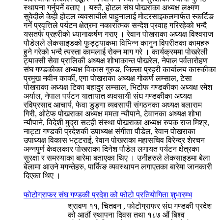
स्थापना गर्नुपर्ने बताए । यस्तै, होटल संघ पोखराका अध्यक्ष लक्ष्मण
सुवेदीले केही होटल व्यवसायीले पाहुनालाई मोटरसाइकलमार्फत स्कर्टिङ
गर्ने प्रवृत्तिले पर्यटन क्षेत्रमा नकारात्मक सन्देश प्रवाह गरिरहेको भन्दै
यसतर्फ प्रहरीको ध्यानाकर्षण गराए । रेवान पोखराका अध्यक्ष विश्वराज
पौडेलले लेकसाइडको फुड्ट्याकमा विभिन्न कानुन विपरीतका कामहरु
हुने गरेको भन्दै त्यस्ता कामलाई रोक्न माग गरे । कार्यक्रममा पोखरेली
ट्याक्सी सेवा प्रालिकी अध्यक्ष शोभाकान्त पोखरेल, नेपाल पर्वतारोहण
संघ गण्डकीका अध्यक्ष विकास गुरुङ, जिल्ला प्रहरी कार्यालय कास्कीका
प्रमुख नवीन कार्की, एगा पोखराका अध्यक्ष गोकर्ण लम्साल, टेसा
पोखराका अध्यक्ष टिका बहादुर लम्साल, भिटोफ गण्डकीका अध्यक्ष रमेश
अर्याल, नेपाल पर्यटन यातायात व्यवसायी संघ गण्डकीका अध्यक्ष
रविप्रसाद आचार्य, फेवा डुङ्गा व्यवसायी संगठनका अध्यक्ष बलाराम
गिरी, ओटेफ पोखराका अध्यक्ष ममता न्यौपाने, टेवानका अध्यक्ष शोभा
न्यौपाने, विदेशी मुद्रा सटही संस्था पोखराका अध्यक्ष रुपक राज मिश्र,
नाट्टा गण्डकी प्रदेशकी उपाध्यक्ष संगीता पौडेल, रेवान पोखराका
उपाध्यक्ष विकास भट्टराई, रेवान पोखराका महासचिव विरेन्द्र शेरचन
अन्नपुर्ण केवलकार पोखराका दिनेश पौडेल लगायत पर्यटन क्षेत्रका
सुरक्षा र समस्याका बारेमा बताएका थिए । उनीहरुले लेकसाइडमा बेला
बेलामा आउने मगन्तेहरु, पार्किङ व्यवस्थापन लगाएतका बारेमा जानकारी
दिएका थिए ।
फोटोग्राफर संघ गण्डकी प्रदेश को फोटो प्रतियोगिता शुभारम्भ
श्रावण ११, चितवन , फोटोग्राफर संघ गण्डकी प्रदेश
को आठौं स्थापना दिवस तथा १८७ औं बिश्व