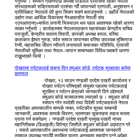
गर्नुभयो । सम्मान ग्रहणपछि अध्यक्ष पौडेलले प्रवासमा रहेका नेपाली
संस्थाहरूको सक्रियताको प्रशंसा गर्दै जापानको प्रणाली, अनुशासन र
प्रविधिबाट नेपालले धेरै कुरा सिक्न सक्ने बताउनुभयो । उहाँले नेपालको
उद्योग तथा आर्थिक विकासमा गैरआवासीय नेपाली संघ
९एनआरएनए०मार्फत लगानी भित्र्याउन थप पहल आवश्यक रहेको धारणा
व्यक्त गर्नुभयो । कार्यक्रममा नेपालपत्रकार महासंघका केन्द्रीय सचिव
पराजुली, केन्द्रीय सदस्य तिवारी, कास्की अध्यक्ष बराल, वरिष्ठ
कलाकार ईश्वर गुरुङ, पर्वत समाज जापानका वरिष्ठ उपाध्यक्ष मुक्तिराज
रेग्मी, महासचिव जीवन न्यौपाने लगायतले समाजका गतिविधि, प्रवासी
नेपालीको भूमिका तथा नेपाल–जापान सम्बन्धका विविध पक्षबारे धारणा
राख्नुभएको थियो ।
पोखरामा पर्यटकलाई सूचना दिन क्युआर कोर्ड, पर्यटक सुरक्षाका बारेमा
छलफल
पोखरा, १२ साउन गण्डकी प्रदेश प्रहरी कार्यालय र
पोखरा पर्यटन परिषद्को संयुक्त पहलमा पर्यटकलाई
सुरक्षित र पर्यटन क्षेत्रको जानकारी दिने उद्देश्यले
क्युआर कोर्ड सञ्चालनमा ल्याएको छ । क्युआर कोर्ड
स्क्यान गरेर स्वदेशी तथा विदेशी पर्यटकहरूले नेपाल
प्रहरीका आपत्कालीन सम्पर्क नम्बर, पर्यटकीय सुरक्षा सम्बन्धी
जानकारी, आवश्यक सम्पर्क विवरण, भ्रमणका सूचनाहरू सहज रूपमा
प्राप्त गर्न सक्नेछन् । गण्डकी प्रदेश प्रहरी प्रमुख प्रहरी नायव
महानिरीक्षक (डिआइजी) दिपेन्द्र जिसीले क्युआर कोर्डको उद्घाटन गरे
। यसले आपत्कालीन अवस्थामा पर्यटकलाई आवश्यक जानकारी
तत्काल उपलब्ध गराउँदै सुरक्षित यात्रा अनुभवमा सहयोग पुग्ने अपेक्षा