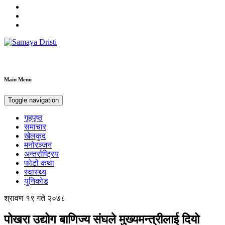
Samaya Dristi
Best News Site from Nepal
Main Menu
Toggle navigation
गृहपृष्ठ
समाचार
खेलकुद
मनोरञ्जन
अन्तर्राष्ट्रिय
फोटो कथा
स्वास्थ्य
युनिकोड
श्रावण १९ गते २०७८
पोखरा उद्योग बाणिज्य संघले मुख्यमन्त्रीलाई दियो