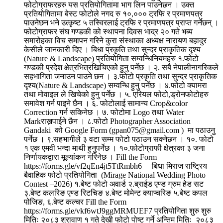
फोटोग्राफरहरु यस प्रतियोगितामा भाग लिन पाउनेछन । उक्त
प्रतियोगितामा बेस्ट फोटोले नगद रु १०,००० ट्रफि र प्रमाणपत्र
पाउनेछन भने उत्कृष्ट ५ तस्विरलाई ट्रफि र प्रमाणपत्र प्राप्त गर्नेछन् ।
फोटोग्राफर संघ गण्डकी को स्थापना दिवस भाद्र २० गते भब्य
समारोहका विच समापन गरिने कुरा संस्थाका अध्यक्ष नारायण बहादुर
केसीले जानकारी दिए । बिधा प्रकृति तथा सुन्दर प्राकृतिक दृश्य
(Nature & Landscape) प्रतियोगिता सम्वन्धिनियमहरु १.फोटो
गण्डकी प्रदेश क्षेत्रभित्रखिचिएकोे हुनु पर्नेछ । २. सबै नेपालीनागरिकले
सहभागिता जनाउन पाउने छन । ३.फोटो प्रकृति तथा सुन्दर प्राकृतिक
दृश्य(Nature & Landscape) सम्वन्धि हुनु पर्नेछ । ४.फोटो क्यामरा
तथा मोवाइल ले खिचेको हुनु पर्नेछ । ५. एरियल फोटो,ड्रोनफोटोहरु
समावेश गर्न पाइने छैन । ६. फोटोलाई सामान्य Crop&color
Correction गर्न सकिनेछ । ७. फोटोमा Logo तथा Water
Markराख्नपाईने छैन । ८.फोटो Photographer Association
Gandaki को Google Form (gpan075@gmail.com ) मा पठाउनु
पर्नेछ । ९.सहभागीले ३ वटा सम्म फोटो पठाउन सक्नेछन । १०. फोटो
१ एक एमवी भन्दा माथी हुनुपर्नेछ । १०.फोटोग्राफी क्षेत्रका ३ जना
निर्णायकद्वारा मूल्यांकन गरिनेछ । Fill the Form
https://forms.gle/vf2qEn4jt5TtRmbh6 बिधा मिराज राष्ट्रिय
बैवाहिक फोटो प्रतियोगिता (Mirage National Wedding Photo
Contest –2026) १.बेष्ट फोटो अवार्ड २.ब्राईड एण्ड ग्रुम हेड सट
३.बेष्ट कलरिङ एण्ड रिटचिङ ४.बेष्ट मोमेन्ट क्याप्चरिङ ५.बेष्ट कपल
पोजिङ, ६.बेष्ट कल्चर Fill the Form
https://forms.gle/vkf6wtJ9ggMRMUEF7 प्रतियोगिता शुरु शुरु
मितिः २०८३ श्रावाण १ गते देखी फोटो पोष्ट गर्ने अन्तिम मितिः २०८३