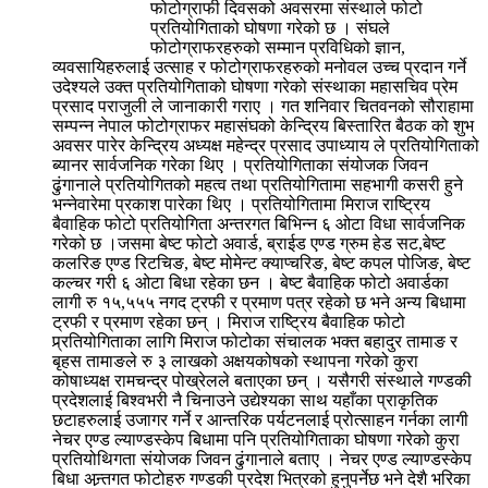
फोटोग्राफी दिवसको अवसरमा संस्थाले फोटो
प्रतियोगिताको घोषणा गरेको छ । संघले
फोटोग्राफरहरुको सम्मान प्रविधिको ज्ञान,
व्यवसायिहरुलाई उत्साह र फोटोग्राफरहरुको मनोवल उच्च प्रदान गर्ने
उदेश्यले उक्त प्रतियोगिताको घोषणा गरेको संस्थाका महासचिव प्रेम
प्रसाद पराजुली ले जानाकारी गराए । गत शनिवार चितवनको सौराहामा
सम्पन्न नेपाल फोटोग्राफर महासंघको केन्द्रिय बिस्तारित बैठक को शुभ
अवसर पारेर केन्द्रिय अध्यक्ष महेन्द्र प्रसाद उपाध्याय ले प्रतियोगिताको
ब्यानर सार्वजनिक गरेका थिए । प्रतियोगिताका संयोजक जिवन
ढुंगानाले प्रतियोगितको महत्व तथा प्रतियोगितामा सहभागी कसरी हुने
भन्नेवारेमा प्रकाश पारेका थिए । प्रतियोगितामा मिराज राष्ट्रिय
बैवाहिक फोटो प्रतियोगिता अन्तरगत बिभिन्न ६ ओटा विधा सार्वजनिक
गरेको छ ।जसमा बेष्ट फोटो अवार्ड, ब्राईड एण्ड ग्रुम हेड सट,बेष्ट
कलरिङ एण्ड रिटचिङ, बेष्ट मोमेन्ट क्याप्चरिङ, बेष्ट कपल पोजिङ, बेष्ट
कल्चर गरी ६ ओटा बिधा रहेका छन । बेष्ट बैवाहिक फोटो अवार्डका
लागी रु १५,५५५ नगद ट्रफी र प्रमाण पत्र रहेको छ भने अन्य बिधामा
ट्रफी र प्रमाण रहेका छन् । मिराज राष्ट्रिय बैवाहिक फोटो
प्र्रतियोगिताका लागि मिराज फोटोका संचालक भक्त बहादुर तामाङ र
बृहस तामाङले रु ३ लाखको अक्षयकोषको स्थापना गरेको कुरा
कोषाध्यक्ष रामचन्द्र पोख्रेलले बताएका छन् । यसैगरी संस्थाले गण्डकी
प्रदेशलाई बिश्वभरी नै चिनाउने उद्येश्यका साथ यहाँका प्राकृतिक
छटाहरुलाई उजागर गर्ने र आन्तरिक पर्यटनलाई प्रोत्साहन गर्नका लागी
नेचर एण्ड ल्याण्डस्केप बिधामा पनि प्रतियोगिताका घोषणा गरेको कुरा
प्रतियोथिगता संयोजक जिवन ढुंगानाले बताए । नेचर एण्ड ल्याण्डस्केप
बिधा अन्र्तगत फोटोहरु गण्डकी प्रदेश भित्रको हुनुपर्नेछ भने देशै भरिका