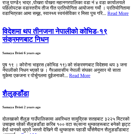
राजु पाण्डे९ भाद्र ,पोखरा पोखरा महानगरपालिका वडा नं ४ वडा कार्यालयले
पहिलोपटक वडास्तरीय तीज गीत प्रतियोगिता आयोजना गर्यो । प्रतियोगितामा
वडाभित्रका आमा समूह, स्वास्थ्य स्वयंसेविका र मिसा पुच गरि...
Read More
विदेशमा थप तीनजना नेपालीको कोभिड-१९
संक्रमणबाट निधन
Samaya Dristi
6 years ago
पुष १९ । कोरोना भाइरस (कोभिड १९) को संक्रमणबाट विदेशमा थप ३ जना
नेपालीको निधन भएको छ । गैरआवासीय नेपाली संघका अनुसार यो साता
युकेमा एकजना र पोर्चुगलमा दुईजनाको...
Read More
शैलुङडाँडा
Samaya Dristi
2 years ago
दोलखाको शैलुङ गाउँपालिकामा अवस्थित सामुद्रिक सतहबाट ३२२५ मिटरको
उचाइमा रहेको सैलुङडाँडा करिब १०० वटा स(साना थुम्काहरूबाट बनेको झट्ट
हेर्दा धानको थुप्रो जस्तो देखिने यी थुम्काहरू पहाडी घाँसेमैदान सैलुङडाँडाबाट