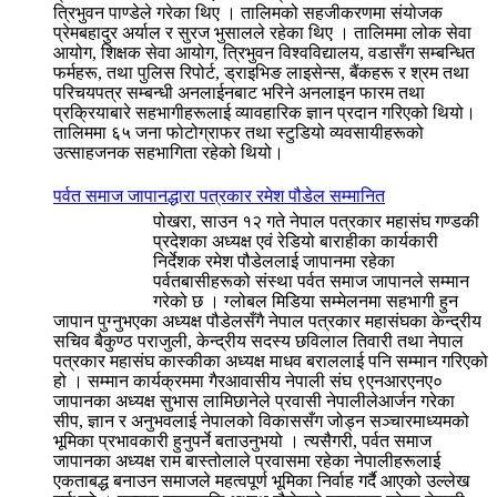
त्रिभुवन पाण्डेले गरेका थिए । तालिमको सहजीकरणमा संयोजक
प्रेमबहादुर अर्याल र सुरज भुसालले रहेका थिए । तालिममा लोक सेवा
आयोग, शिक्षक सेवा आयोग, त्रिभुवन विश्वविद्यालय, वडासँग सम्बन्धित
फर्महरू, तथा पुलिस रिपोर्ट, ड्राइभिङ लाइसेन्स, बैंकहरू र श्रम तथा
परिचयपत्र सम्बन्धी अनलाईनबाट भरिने अनलाइन फारम तथा
प्रक्रियाबारे सहभागीहरूलाई व्यावहारिक ज्ञान प्रदान गरिएको थियो।
तालिममा ६५ जना फोटोग्राफर तथा स्टुडियो व्यवसायीहरूको
उत्साहजनक सहभागिता रहेको थियो।
पर्वत समाज जापानद्धारा पत्रकार रमेश पौडेल सम्मानित
पोखरा, साउन १२ गते नेपाल पत्रकार महासंघ गण्डकी
प्रदेशका अध्यक्ष एवं रेडियो बाराहीका कार्यकारी
निर्देशक रमेश पौडेललाई जापानमा रहेका
पर्वतबासीहरूको संस्था पर्वत समाज जापानले सम्मान
गरेको छ । ग्लोबल मिडिया सम्मेलनमा सहभागी हुन
जापान पुग्नुभएका अध्यक्ष पौडेलसँगै नेपाल पत्रकार महासंघका केन्द्रीय
सचिव बैकुण्ठ पराजुली, केन्द्रीय सदस्य छविलाल तिवारी तथा नेपाल
पत्रकार महासंघ कास्कीका अध्यक्ष माधव बराललाई पनि सम्मान गरिएको
हो । सम्मान कार्यक्रममा गैरआवासीय नेपाली संघ ९एनआरएनए०
जापानका अध्यक्ष सुभास लामिछानेले प्रवासी नेपालीलेआर्जन गरेका
सीप, ज्ञान र अनुभवलाई नेपालको विकाससँग जोड्न सञ्चारमाध्यमको
भूमिका प्रभावकारी हुनुपर्ने बताउनुभयो । त्यसैगरी, पर्वत समाज
जापानका अध्यक्ष राम बास्तोलाले प्रवासमा रहेका नेपालीहरूलाई
एकताबद्ध बनाउन समाजले महत्वपूर्ण भूमिका निर्वाह गर्दै आएको उल्लेख