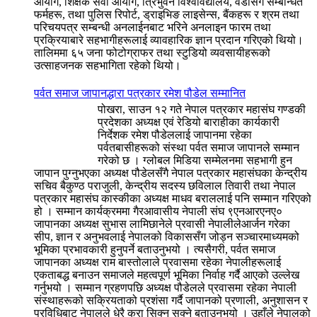
आयोग, शिक्षक सेवा आयोग, त्रिभुवन विश्वविद्यालय, वडासँग सम्बन्धित
फर्महरू, तथा पुलिस रिपोर्ट, ड्राइभिङ लाइसेन्स, बैंकहरू र श्रम तथा
परिचयपत्र सम्बन्धी अनलाईनबाट भरिने अनलाइन फारम तथा
प्रक्रियाबारे सहभागीहरूलाई व्यावहारिक ज्ञान प्रदान गरिएको थियो।
तालिममा ६५ जना फोटोग्राफर तथा स्टुडियो व्यवसायीहरूको
उत्साहजनक सहभागिता रहेको थियो।
पर्वत समाज जापानद्धारा पत्रकार रमेश पौडेल सम्मानित
पोखरा, साउन १२ गते नेपाल पत्रकार महासंघ गण्डकी
प्रदेशका अध्यक्ष एवं रेडियो बाराहीका कार्यकारी
निर्देशक रमेश पौडेललाई जापानमा रहेका
पर्वतबासीहरूको संस्था पर्वत समाज जापानले सम्मान
गरेको छ । ग्लोबल मिडिया सम्मेलनमा सहभागी हुन
जापान पुग्नुभएका अध्यक्ष पौडेलसँगै नेपाल पत्रकार महासंघका केन्द्रीय
सचिव बैकुण्ठ पराजुली, केन्द्रीय सदस्य छविलाल तिवारी तथा नेपाल
पत्रकार महासंघ कास्कीका अध्यक्ष माधव बराललाई पनि सम्मान गरिएको
हो । सम्मान कार्यक्रममा गैरआवासीय नेपाली संघ ९एनआरएनए०
जापानका अध्यक्ष सुभास लामिछानेले प्रवासी नेपालीलेआर्जन गरेका
सीप, ज्ञान र अनुभवलाई नेपालको विकाससँग जोड्न सञ्चारमाध्यमको
भूमिका प्रभावकारी हुनुपर्ने बताउनुभयो । त्यसैगरी, पर्वत समाज
जापानका अध्यक्ष राम बास्तोलाले प्रवासमा रहेका नेपालीहरूलाई
एकताबद्ध बनाउन समाजले महत्वपूर्ण भूमिका निर्वाह गर्दै आएको उल्लेख
गर्नुभयो । सम्मान ग्रहणपछि अध्यक्ष पौडेलले प्रवासमा रहेका नेपाली
संस्थाहरूको सक्रियताको प्रशंसा गर्दै जापानको प्रणाली, अनुशासन र
प्रविधिबाट नेपालले धेरै कुरा सिक्न सक्ने बताउनुभयो । उहाँले नेपालको