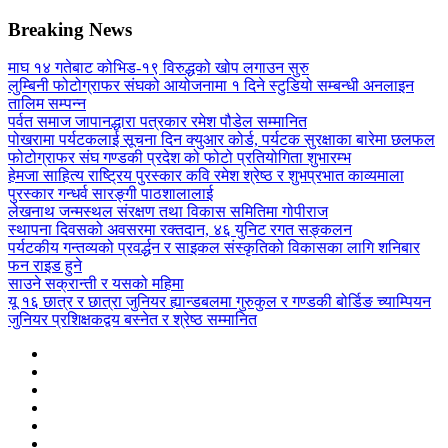
Breaking News
माघ १४ गतेबाट कोभिड-१९ विरुद्धको खोप लगाउन सुरु
लुम्बिनी फोटोग्राफर संघको आयोजनामा १ दिने स्टुडियो सम्बन्धी अनलाइन
तालिम सम्पन्न
पर्वत समाज जापानद्धारा पत्रकार रमेश पौडेल सम्मानित
पोखरामा पर्यटकलाई सूचना दिन क्युआर कोर्ड, पर्यटक सुरक्षाका बारेमा छलफल
फोटोग्राफर संघ गण्डकी प्रदेश को फोटो प्रतियोगिता शुभारम्भ
हेमजा साहित्य राष्ट्रिय पुरस्कार कवि रमेश श्रेष्ठ र शुभप्रभात काव्यमाला
पुरस्कार गन्धर्व सारङ्गी पाठशालालाई
लेखनाथ जन्मस्थल संरक्षण तथा विकास समितिमा गोपीराज
स्थापना दिवसको अवसरमा रक्तदान, ४६ युनिट रगत सङ्कलन
पर्यटकीय गन्तव्यको प्रवर्द्धन र साइकल संस्कृतिको विकासका लागि शनिबार
फन राइड हुने
साउने सक्रान्ती र यसको महिमा
यू १६ छात्र र छात्रा जुनियर ह्यान्डबलमा गुरुकुल र गण्डकी बोर्डिङ च्याम्पियन
जुनियर प्रशिक्षकद्वय बस्नेत र श्रेष्ठ सम्मानित