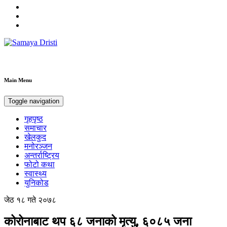
Samaya Dristi
Best News Site from Nepal
Main Menu
Toggle navigation
गृहपृष्ठ
समाचार
खेलकुद
मनोरञ्जन
अन्तर्राष्ट्रिय
फोटो कथा
स्वास्थ्य
युनिकोड
जेठ १८ गते २०७८
कोरोनाबाट थप ६८ जनाको मृत्यु, ६०८५ जना