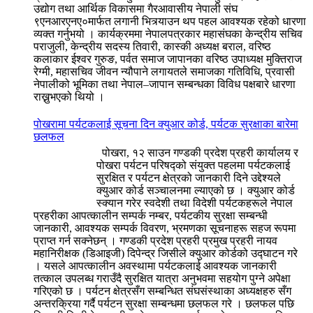
उद्योग तथा आर्थिक विकासमा गैरआवासीय नेपाली संघ
९एनआरएनए०मार्फत लगानी भित्र्याउन थप पहल आवश्यक रहेको धारणा
व्यक्त गर्नुभयो । कार्यक्रममा नेपालपत्रकार महासंघका केन्द्रीय सचिव
पराजुली, केन्द्रीय सदस्य तिवारी, कास्की अध्यक्ष बराल, वरिष्ठ
कलाकार ईश्वर गुरुङ, पर्वत समाज जापानका वरिष्ठ उपाध्यक्ष मुक्तिराज
रेग्मी, महासचिव जीवन न्यौपाने लगायतले समाजका गतिविधि, प्रवासी
नेपालीको भूमिका तथा नेपाल–जापान सम्बन्धका विविध पक्षबारे धारणा
राख्नुभएको थियो ।
पोखरामा पर्यटकलाई सूचना दिन क्युआर कोर्ड, पर्यटक सुरक्षाका बारेमा
छलफल
पोखरा, १२ साउन गण्डकी प्रदेश प्रहरी कार्यालय र
पोखरा पर्यटन परिषद्को संयुक्त पहलमा पर्यटकलाई
सुरक्षित र पर्यटन क्षेत्रको जानकारी दिने उद्देश्यले
क्युआर कोर्ड सञ्चालनमा ल्याएको छ । क्युआर कोर्ड
स्क्यान गरेर स्वदेशी तथा विदेशी पर्यटकहरूले नेपाल
प्रहरीका आपत्कालीन सम्पर्क नम्बर, पर्यटकीय सुरक्षा सम्बन्धी
जानकारी, आवश्यक सम्पर्क विवरण, भ्रमणका सूचनाहरू सहज रूपमा
प्राप्त गर्न सक्नेछन् । गण्डकी प्रदेश प्रहरी प्रमुख प्रहरी नायव
महानिरीक्षक (डिआइजी) दिपेन्द्र जिसीले क्युआर कोर्डको उद्घाटन गरे
। यसले आपत्कालीन अवस्थामा पर्यटकलाई आवश्यक जानकारी
तत्काल उपलब्ध गराउँदै सुरक्षित यात्रा अनुभवमा सहयोग पुग्ने अपेक्षा
गरिएको छ । पर्यटन क्षेत्रसँग सम्बन्धित संघसंस्थाका अध्यक्षहरु सँग
अन्तरक्रिया गर्दै पर्यटन सुरक्षा सम्बन्धमा छलफल गरे । छलफल पछि