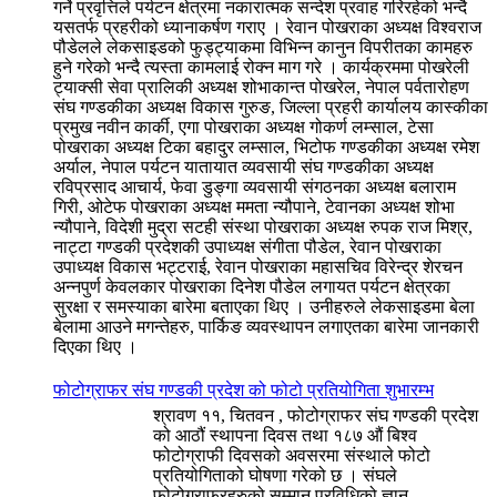
गर्ने प्रवृत्तिले पर्यटन क्षेत्रमा नकारात्मक सन्देश प्रवाह गरिरहेको भन्दै
यसतर्फ प्रहरीको ध्यानाकर्षण गराए । रेवान पोखराका अध्यक्ष विश्वराज
पौडेलले लेकसाइडको फुड्ट्याकमा विभिन्न कानुन विपरीतका कामहरु
हुने गरेको भन्दै त्यस्ता कामलाई रोक्न माग गरे । कार्यक्रममा पोखरेली
ट्याक्सी सेवा प्रालिकी अध्यक्ष शोभाकान्त पोखरेल, नेपाल पर्वतारोहण
संघ गण्डकीका अध्यक्ष विकास गुरुङ, जिल्ला प्रहरी कार्यालय कास्कीका
प्रमुख नवीन कार्की, एगा पोखराका अध्यक्ष गोकर्ण लम्साल, टेसा
पोखराका अध्यक्ष टिका बहादुर लम्साल, भिटोफ गण्डकीका अध्यक्ष रमेश
अर्याल, नेपाल पर्यटन यातायात व्यवसायी संघ गण्डकीका अध्यक्ष
रविप्रसाद आचार्य, फेवा डुङ्गा व्यवसायी संगठनका अध्यक्ष बलाराम
गिरी, ओटेफ पोखराका अध्यक्ष ममता न्यौपाने, टेवानका अध्यक्ष शोभा
न्यौपाने, विदेशी मुद्रा सटही संस्था पोखराका अध्यक्ष रुपक राज मिश्र,
नाट्टा गण्डकी प्रदेशकी उपाध्यक्ष संगीता पौडेल, रेवान पोखराका
उपाध्यक्ष विकास भट्टराई, रेवान पोखराका महासचिव विरेन्द्र शेरचन
अन्नपुर्ण केवलकार पोखराका दिनेश पौडेल लगायत पर्यटन क्षेत्रका
सुरक्षा र समस्याका बारेमा बताएका थिए । उनीहरुले लेकसाइडमा बेला
बेलामा आउने मगन्तेहरु, पार्किङ व्यवस्थापन लगाएतका बारेमा जानकारी
दिएका थिए ।
फोटोग्राफर संघ गण्डकी प्रदेश को फोटो प्रतियोगिता शुभारम्भ
श्रावण ११, चितवन , फोटोग्राफर संघ गण्डकी प्रदेश
को आठौं स्थापना दिवस तथा १८७ औं बिश्व
फोटोग्राफी दिवसको अवसरमा संस्थाले फोटो
प्रतियोगिताको घोषणा गरेको छ । संघले
फोटोग्राफरहरुको सम्मान प्रविधिको ज्ञान,