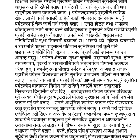
डिआजी जिसीले गण्डकी प्रदेशमा आउन पर्यटकको सुरक्षाका लागि
आफुहरु लागि रहेको बताए । पर्यटकी क्षेत्रको सुरक्षाका लागि थप
प्रहरीहरु समेत पठाएको बताए । पर्यटकहरुलाई प्रहरीले त्यतिकै
खानतलासी नगर्ने बताउदै कहिले काही शंकास्पद अवस्थामा मात्रै
पर्यटकलाई चेक जाचँ गर्ने गरेको बताए । उनले होटल तथा भाडाका
कोठाहरूमा लामो समय बस्ने व्यक्तिहरूबाट हुनसक्ने अवैध गतिविधिप्रति
प्रहरी सचेत रहनु पर्ने बताए । उनले भने, ‘प्रहरीले शङ्कास्पद
गतिविधिमाथि सूक्ष्म निगरानी बढाएको छ।’ उनले थपे, ‘होटल व्यवसायी
र घरधनीले आफ्ना पाहुनाको पहिचान सुनिश्चित गरी कुनै पनि
शङ्कास्पद गतिविधिको सूचना तत्काल प्रहरीलाई उपलब्ध गराउन
आग्रह गर्दछु।’ पर्यटन क्षेत्रका सुरक्षा चुनौती, पदमार्गको सुरक्षा, होटल
व्यवस्थापन, प्रहरी र व्यवसायीबिचको सहकार्यका विषयमा छलफल
गरेका हुन् । कार्यक्रममा पोखरा पर्यटन परिषद्का अध्यक्ष तारानाथ
पहारीले पर्यटन विकासका लागि सुरक्षित वातावरण पहिलो सर्त भएको
बताए । उनले व्यवसायी र प्रहरीबिचको आपसी समन्वयले मात्रै सुरक्षित
पर्यटकीय वातावरण निर्माण गर्न सकिने बताउँदै यस्ता संवादलाई
निरन्तरता दिनुपर्नेमा जोड दिए । कार्यक्रममा पोखरा पर्यटन परिषद्का
पुर्व अध्यक्ष गोपीबहादुर भट्टराईले पोखरा सुरक्षाका लागि सिसी क्यामेरा
जडान गर्नु पर्ने बताए । उनले आधुनिक क्यामेरा जडान गरेर पोखरालाई
अझ सुरक्षीत शहर बनाउनु आवश्यक रहेको बताए । त्यसै गरी ट्रेकिङ
एजेन्सिज एसोसिएसन अफ नेपाल (टान) गण्डकीका अध्यक्ष कृष्णप्रसाद
आचार्यले पदयात्रा मार्गहरूमा हुने सम्भावित दुर्घटना र आपत्कालीन
अवस्थामा तत्काल उद्धार गर्न विभिन्न स्थानमा सुरक्षाका स्थायी युनिट
स्थापना गर्नुपर्ने बताए । यस्तै, होटल संघ पोखराका अध्यक्ष लक्ष्मण
सुवेदीले केही होटल व्यवसायीले पाहुनालाई मोटरसाइकलमार्फत स्कर्टिङ