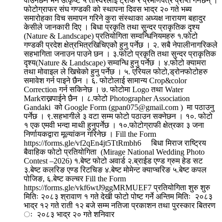
पाउनेछन भने उत्कृष्ट ५ तस्विरलाई ट्रफि र प्रमाणपत्र प्राप्त गर्नेछन् ।
फोटोग्राफर संघ गण्डकी को स्थापना दिवस भाद्र २० गते भब्य
समारोहका विच समापन गरिने कुरा संस्थाका अध्यक्ष नारायण बहादुर
केसीले जानकारी दिए । बिधा प्रकृति तथा सुन्दर प्राकृतिक दृश्य
(Nature & Landscape) प्रतियोगिता सम्वन्धिनियमहरु १.फोटो
गण्डकी प्रदेश क्षेत्रभित्रखिचिएकोे हुनु पर्नेछ । २. सबै नेपालीनागरिकले
सहभागिता जनाउन पाउने छन । ३.फोटो प्रकृति तथा सुन्दर प्राकृतिक
दृश्य(Nature & Landscape) सम्वन्धि हुनु पर्नेछ । ४.फोटो क्यामरा
तथा मोवाइल ले खिचेको हुनु पर्नेछ । ५. एरियल फोटो,ड्रोनफोटोहरु
समावेश गर्न पाइने छैन । ६. फोटोलाई सामान्य Crop&color
Correction गर्न सकिनेछ । ७. फोटोमा Logo तथा Water
Markराख्नपाईने छैन । ८.फोटो Photographer Association
Gandaki को Google Form (gpan075@gmail.com ) मा पठाउनु
पर्नेछ । ९.सहभागीले ३ वटा सम्म फोटो पठाउन सक्नेछन । १०. फोटो
१ एक एमवी भन्दा माथी हुनुपर्नेछ । १०.फोटोग्राफी क्षेत्रका ३ जना
निर्णायकद्वारा मूल्यांकन गरिनेछ । Fill the Form
https://forms.gle/vf2qEn4jt5TtRmbh6 बिधा मिराज राष्ट्रिय
बैवाहिक फोटो प्रतियोगिता (Mirage National Wedding Photo
Contest –2026) १.बेष्ट फोटो अवार्ड २.ब्राईड एण्ड ग्रुम हेड सट
३.बेष्ट कलरिङ एण्ड रिटचिङ ४.बेष्ट मोमेन्ट क्याप्चरिङ ५.बेष्ट कपल
पोजिङ, ६.बेष्ट कल्चर Fill the Form
https://forms.gle/vkf6wtJ9ggMRMUEF7 प्रतियोगिता शुरु शुरु
मितिः २०८३ श्रावाण १ गते देखी फोटो पोष्ट गर्ने अन्तिम मितिः २०८३
भाद्र १२ गते राती १२ बजे सम्म नतिजा प्रकाशन तथा पुरस्कार बितरण
ः २०८३ भाद्र २० गते शनिवार