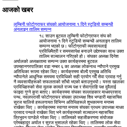
आजको खबर
लुम्बिनी फोटोग्राफर संघको आयोजनामा १ दिने स्टुडियो सम्बन्धी
अनलाइन तालिम सम्पन्न
१८ साउन बुटवल लुम्बिनी फोटोग्राफर संघ को
आयोजनामा १ दिने स्टुडियो सम्बन्धी अनलाइन तालिम
सम्पन्न भएको छ। फोटोग्राफी व्यवसायलाई
प्रविधिमैत्री र समयसापेक्ष बनाउने उद्देश्यका साथ उक्त
तालिम सञ्चालन गरिएको हो। संघका अध्यक्ष दिनेश
अर्यालको अध्यक्षतामा सम्पन्न उक्त कार्यक्रममा बुटवल
उपमहानगरपालिका वडा नम्बर ६ का अध्यक्ष लोकनाथ न्यौपाने प्रमुख
अतिथिका रूपमा रहेका थिए। कार्यक्रममा बोल्दै प्रमुख अतिथि
न्यौपानेले आधुनिक समयमा प्रविधिको सही प्रयोग गर्दै सेवा प्रवाह गर्नु
नै व्यवसायीहरूको सफलताको साँचो भएको बताउनुभयो। यस्ता खालका
प्रविधिहरुको सेवा मुलक कामले राज्य पक्ष र सेवाग्राहि पक्ष दुवैलाई
फाइदा गुग्ने कुरा बताए। कार्यक्रममा संघका सल्लाहकार माधवप्रसाद
पन्थ, नवलपरासी फोटोग्राफर संघका उपाध्यक्ष शिव भण्डारी महासचिव
सुरज चालिसे हरूलगायत विभिन्न अतिथिहरूले शुभकामना मन्तब्य
राखेका थिए । कार्यक्रममा स्वागत मन्तव्य संघका प्रथम उपाध्यक्ष माधव
प्रसाद पन्थले राखेका थिए भने कार्यक्रमको सञ्चालन महासचिव
त्रिभुवन पाण्डेले गरेका थिए । तालिमको सहजीकरणमा संयोजक
प्रेमबहादुर अर्याल र सुरज भुसालले रहेका थिए । तालिममा लोक सेवा