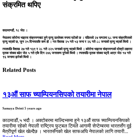
संक्रमित थपिए
काठमाण्डौं, १८ जेठ ।
नेपालमा कोरोना भाइरस संक्रमणबाट हुने मृत्यु उल्लेख्य रुपमा घटेको छ । पछिल्लो २४ घण्टामा ६८ जना संक्रमितको
मृत्यु भएको छ, जुन २५ दिनयताकै कम हो । गत वैशाख २५ गते ५३ जना र २६ गते ८८ जनाको मृत्यु भएको थियो ।
त्यसपछि वैशाख २७ गते १३९ र २८ गते २२५ जनाको मृत्यु भएको थियो । कोरोना भाइरस संक्रमणको दोस्रो लहरमा
मृतक संख्या बढेर जेठ ५ गते एकै दिन २४६ जनासम्म पुगेको थियो । त्यसपछि मृतक संख्या घट्दै आएर जेठ १४ गते
९६ जनामा झरेको थियो ।
Related Posts
१३औं साफ च्याम्पियनसिपको तयारीमा नेपाल
Samaya Dristi
5 years ago
काठमाडौं,५ भदौ । अक्टोबरमा माल्दिभ्समा हुने १३औं साफ च्याम्पियनसिपको
तयारीमा रहेको नेपाली राष्ट्रिय फुटबल टिमले आगामी सेप्टेम्बरमा भारतसँग दुई
मैत्रीपूर्ण खेल खेल्दैछ । भारतसँगको खेल साफअघि नेपालको लागि तयारी...
Read More