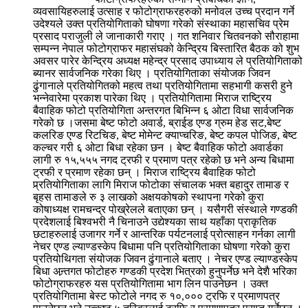
व्यवसायिहरुलाई उत्साह र फोटोग्राफरहरुको मनोवल उच्च प्रदान गर्ने
उदेश्यले उक्त प्रतियोगिताको घोषणा गरेको संस्थाका महासचिव प्रेम
प्रसाद पराजुली ले जानाकारी गराए । गत शनिवार चितवनको सौराहामा
सम्पन्न नेपाल फोटोग्राफर महासंघको केन्द्रिय बिस्तारित बैठक को शुभ
अवसर पारेर केन्द्रिय अध्यक्ष महेन्द्र प्रसाद उपाध्याय ले प्रतियोगिताको
ब्यानर सार्वजनिक गरेका थिए । प्रतियोगिताका संयोजक जिवन
ढुंगानाले प्रतियोगितको महत्व तथा प्रतियोगितामा सहभागी कसरी हुने
भन्नेवारेमा प्रकाश पारेका थिए । प्रतियोगितामा मिराज राष्ट्रिय
बैवाहिक फोटो प्रतियोगिता अन्तरगत बिभिन्न ६ ओटा विधा सार्वजनिक
गरेको छ ।जसमा बेष्ट फोटो अवार्ड, ब्राईड एण्ड ग्रुम हेड सट,बेष्ट
कलरिङ एण्ड रिटचिङ, बेष्ट मोमेन्ट क्याप्चरिङ, बेष्ट कपल पोजिङ, बेष्ट
कल्चर गरी ६ ओटा बिधा रहेका छन । बेष्ट बैवाहिक फोटो अवार्डका
लागी रु १५,५५५ नगद ट्रफी र प्रमाण पत्र रहेको छ भने अन्य बिधामा
ट्रफी र प्रमाण रहेका छन् । मिराज राष्ट्रिय बैवाहिक फोटो
प्र्रतियोगिताका लागि मिराज फोटोका संचालक भक्त बहादुर तामाङ र
बृहस तामाङले रु ३ लाखको अक्षयकोषको स्थापना गरेको कुरा
कोषाध्यक्ष रामचन्द्र पोख्रेलले बताएका छन् । यसैगरी संस्थाले गण्डकी
प्रदेशलाई बिश्वभरी नै चिनाउने उद्येश्यका साथ यहाँका प्राकृतिक
छटाहरुलाई उजागर गर्ने र आन्तरिक पर्यटनलाई प्रोत्साहन गर्नका लागी
नेचर एण्ड ल्याण्डस्केप बिधामा पनि प्रतियोगिताका घोषणा गरेको कुरा
प्रतियोथिगता संयोजक जिवन ढुंगानाले बताए । नेचर एण्ड ल्याण्डस्केप
बिधा अन्र्तगत फोटोहरु गण्डकी प्रदेश भित्रको हुनुपर्नेछ भने देशै भरिका
फोटोग्राफरहरु यस प्रतियोगितामा भाग लिन पाउनेछन । उक्त
प्रतियोगितामा बेस्ट फोटोले नगद रु १०,००० ट्रफि र प्रमाणपत्र