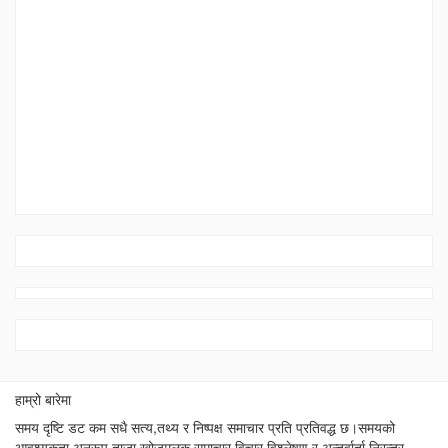
मितिः २०८३ भाद्र १२ गते राती १२ बजे सम्म नतिजा प्रकाशन तथा पुरस्कार
बितरण ः २०८३ भाद्र २० गते शनिवार
हाम्रो बारेमा
समय दृष्टि डट कम सधै सत्य,तथ्य र निष्पक्ष समाचार प्रति प्रतिवद्ध छ।समयको
आवश्यकता अनूरूप ताजा,खोजमूलक समाचार,विचार,विश्लेषण र अन्तर्वार्ता निरन्तर