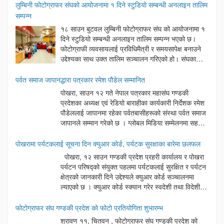
लुम्बिनी फोटोग्राफर संघको आयोजनामा १ दिने स्टुडियो सम्बन्धी अनलाइन तालिम
सम्पन्न
१८ साउन बुटवल लुम्बिनी फोटोग्राफर संघ को आयोजनामा १
दिने स्टुडियो सम्बन्धी अनलाइन तालिम सम्पन्न भएको छ।
फोटोग्राफी व्यवसायलाई प्रविधिमैत्री र समयसापेक्ष बनाउने
उद्देश्यका साथ उक्त तालिम सञ्चालन गरिएको हो। संघका
अध्यक्ष दिनेश अर्यालको अध्यक्षतामा सम्पन्न उक्त कार्यक्रममा
बुटवल उपमहानगरपालिका वडा नम्बर ६ का अध्यक्ष लोकनाथ न्यौपाने प्रमुख
पर्वत समाज जापानद्धारा पत्रकार रमेश पौडेल सम्मानित
अतिथिका रूपमा रहेका थिए। कार्यक्रममा बोल्दै प्रमुख अतिथि न्यौपानेले आधुनिक
पोखरा, साउन १२ गते नेपाल पत्रकार महासंघ गण्डकी
समयमा प्रविधिको सही प्रयोग गर्दै सेवा प्रवाह गर्नु नै व्यवसायीहरूको सफलताको
प्रदेशका अध्यक्ष एवं रेडियो बाराहीका कार्यकारी निर्देशक रमेश
साँचो भएको बताउनुभयो। यस्ता खालका प्रविधिहरुको सेवा मुलक कामले राज्य
पौडेललाई जापानमा रहेका पर्वतबासीहरूको संस्था पर्वत समाज
पक्ष र सेवाग्राहि पक्ष दुवैलाई फाइदा गुग्ने कुरा बताए। कार्यक्रममा संघका
जापानले सम्मान गरेको छ । ग्लोबल मिडिया सम्मेलनमा सहभागी
सल्लाहकार माधवप्रसाद पन्थ, नवलपरासी फोटोग्राफर संघका उपाध्यक्ष शिव
हुन जापान पुग्नुभएका अध्यक्ष पौडेलसँगै नेपाल पत्रकार
भण्डारी महासचिव सुरज चालिसे हरूलगायत विभिन्न अतिथिहरूले शुभकामना
महासंघका केन्द्रीय सचिव बैकुण्ठ पराजुली, केन्द्रीय सदस्य छविलाल तिवारी तथा
पोखरामा पर्यटकलाई सूचना दिन क्युआर कोर्ड, पर्यटक सुरक्षाका बारेमा छलफल
मन्तब्य राखेका थिए । कार्यक्रममा स्वागत मन्तव्य संघका प्रथम उपाध्यक्ष माधव
नेपाल पत्रकार महासंघ कास्कीका अध्यक्ष माधव बराललाई पनि सम्मान गरिएको हो
पोखरा, १२ साउन गण्डकी प्रदेश प्रहरी कार्यालय र पोखरा
प्रसाद पन्थले राखेका थिए भने कार्यक्रमको सञ्चालन महासचिव त्रिभुवन पाण्डेले
। सम्मान कार्यक्रममा गैरआवासीय नेपाली संघ ९एनआरएनए० जापानका अध्यक्ष
पर्यटन परिषद्को संयुक्त पहलमा पर्यटकलाई सुरक्षित र पर्यटन
गरेका थिए । तालिमको सहजीकरणमा संयोजक प्रेमबहादुर अर्याल र सुरज
सुभास लामिछानेले प्रवासी नेपालीलेआर्जन गरेका सीप, ज्ञान र अनुभवलाई
क्षेत्रको जानकारी दिने उद्देश्यले क्युआर कोर्ड सञ्चालनमा
भुसालले रहेका थिए । तालिममा लोक सेवा आयोग, शिक्षक सेवा आयोग, त्रिभुवन
नेपालको विकाससँग जोड्न सञ्चारमाध्यमको भूमिका प्रभावकारी हुनुपर्ने
ल्याएको छ । क्युआर कोर्ड स्क्यान गरेर स्वदेशी तथा विदेशी
विश्वविद्यालय, वडासँग सम्बन्धित फर्महरू, तथा पुलिस रिपोर्ट, ड्राइभिङ लाइसेन्स,
बताउनुभयो । त्यसैगरी, पर्वत समाज जापानका अध्यक्ष राम बास्तोलाले प्रवासमा
पर्यटकहरूले नेपाल प्रहरीका आपत्कालीन सम्पर्क नम्बर,
बैंकहरू र श्रम तथा परिचयपत्र सम्बन्धी अनलाईनबाट भरिने अनलाइन फारम
रहेका नेपालीहरूलाई एकताबद्ध बनाउन समाजले महत्वपूर्ण भूमिका निर्वाह गर्दै
पर्यटकीय सुरक्षा सम्बन्धी जानकारी, आवश्यक सम्पर्क विवरण, भ्रमणका सूचनाहरू
फोटोग्राफर संघ गण्डकी प्रदेश को फोटो प्रतियोगिता शुभारम्भ
तथा प्रक्रियाबारे सहभागीहरूलाई व्यावहारिक ज्ञान प्रदान गरिएको थियो।
आएको उल्लेख गर्नुभयो । सम्मान ग्रहणपछि अध्यक्ष पौडेलले प्रवासमा रहेका
सहज रूपमा प्राप्त गर्न सक्नेछन् । गण्डकी प्रदेश प्रहरी प्रमुख प्रहरी नायव
तालिममा ६५ जना फोटोग्राफर तथा स्टुडियो व्यवसायीहरूको उत्साहजनक
श्रावण ११, चितवन , फोटोग्राफर संघ गण्डकी प्रदेश को
नेपाली संस्थाहरूको सक्रियताको प्रशंसा गर्दै जापानको प्रणाली, अनुशासन र