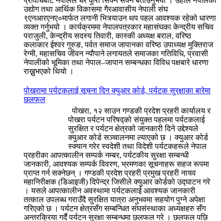
प्रविधिबाट नेपालले धेरै कुरा सिक्न सक्ने बताउनुभयो । उहाँले नेपालको
उद्योग तथा आर्थिक विकासमा गैरआवासीय नेपाली संघ
९एनआरएनए०मार्फत लगानी भित्र्याउन थप पहल आवश्यक रहेको धारणा
व्यक्त गर्नुभयो । कार्यक्रममा नेपालपत्रकार महासंघका केन्द्रीय सचिव
पराजुली, केन्द्रीय सदस्य तिवारी, कास्की अध्यक्ष बराल, वरिष्ठ
कलाकार ईश्वर गुरुङ, पर्वत समाज जापानका वरिष्ठ उपाध्यक्ष मुक्तिराज
रेग्मी, महासचिव जीवन न्यौपाने लगायतले समाजका गतिविधि, प्रवासी
नेपालीको भूमिका तथा नेपाल–जापान सम्बन्धका विविध पक्षबारे धारणा
राख्नुभएको थियो ।
पोखरामा पर्यटकलाई सूचना दिन क्युआर कोर्ड, पर्यटक सुरक्षाका बारेमा
छलफल
पोखरा, १२ साउन गण्डकी प्रदेश प्रहरी कार्यालय र
पोखरा पर्यटन परिषद्को संयुक्त पहलमा पर्यटकलाई
सुरक्षित र पर्यटन क्षेत्रको जानकारी दिने उद्देश्यले
क्युआर कोर्ड सञ्चालनमा ल्याएको छ । क्युआर कोर्ड
स्क्यान गरेर स्वदेशी तथा विदेशी पर्यटकहरूले नेपाल
प्रहरीका आपत्कालीन सम्पर्क नम्बर, पर्यटकीय सुरक्षा सम्बन्धी
जानकारी, आवश्यक सम्पर्क विवरण, भ्रमणका सूचनाहरू सहज रूपमा
प्राप्त गर्न सक्नेछन् । गण्डकी प्रदेश प्रहरी प्रमुख प्रहरी नायव
महानिरीक्षक (डिआइजी) दिपेन्द्र जिसीले क्युआर कोर्डको उद्घाटन गरे
। यसले आपत्कालीन अवस्थामा पर्यटकलाई आवश्यक जानकारी
तत्काल उपलब्ध गराउँदै सुरक्षित यात्रा अनुभवमा सहयोग पुग्ने अपेक्षा
गरिएको छ । पर्यटन क्षेत्रसँग सम्बन्धित संघसंस्थाका अध्यक्षहरु सँग
अन्तरक्रिया गर्दै पर्यटन सुरक्षा सम्बन्धमा छलफल गरे । छलफल पछि