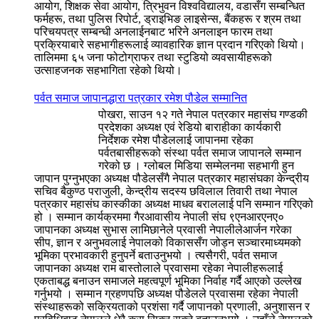
आयोग, शिक्षक सेवा आयोग, त्रिभुवन विश्वविद्यालय, वडासँग सम्बन्धित
फर्महरू, तथा पुलिस रिपोर्ट, ड्राइभिङ लाइसेन्स, बैंकहरू र श्रम तथा
परिचयपत्र सम्बन्धी अनलाईनबाट भरिने अनलाइन फारम तथा
प्रक्रियाबारे सहभागीहरूलाई व्यावहारिक ज्ञान प्रदान गरिएको थियो।
तालिममा ६५ जना फोटोग्राफर तथा स्टुडियो व्यवसायीहरूको
उत्साहजनक सहभागिता रहेको थियो।
पर्वत समाज जापानद्धारा पत्रकार रमेश पौडेल सम्मानित
पोखरा, साउन १२ गते नेपाल पत्रकार महासंघ गण्डकी
प्रदेशका अध्यक्ष एवं रेडियो बाराहीका कार्यकारी
निर्देशक रमेश पौडेललाई जापानमा रहेका
पर्वतबासीहरूको संस्था पर्वत समाज जापानले सम्मान
गरेको छ । ग्लोबल मिडिया सम्मेलनमा सहभागी हुन
जापान पुग्नुभएका अध्यक्ष पौडेलसँगै नेपाल पत्रकार महासंघका केन्द्रीय
सचिव बैकुण्ठ पराजुली, केन्द्रीय सदस्य छविलाल तिवारी तथा नेपाल
पत्रकार महासंघ कास्कीका अध्यक्ष माधव बराललाई पनि सम्मान गरिएको
हो । सम्मान कार्यक्रममा गैरआवासीय नेपाली संघ ९एनआरएनए०
जापानका अध्यक्ष सुभास लामिछानेले प्रवासी नेपालीलेआर्जन गरेका
सीप, ज्ञान र अनुभवलाई नेपालको विकाससँग जोड्न सञ्चारमाध्यमको
भूमिका प्रभावकारी हुनुपर्ने बताउनुभयो । त्यसैगरी, पर्वत समाज
जापानका अध्यक्ष राम बास्तोलाले प्रवासमा रहेका नेपालीहरूलाई
एकताबद्ध बनाउन समाजले महत्वपूर्ण भूमिका निर्वाह गर्दै आएको उल्लेख
गर्नुभयो । सम्मान ग्रहणपछि अध्यक्ष पौडेलले प्रवासमा रहेका नेपाली
संस्थाहरूको सक्रियताको प्रशंसा गर्दै जापानको प्रणाली, अनुशासन र