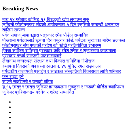
Breaking News
माघ १४ गतेबाट कोभिड-१९ विरुद्धको खोप लगाउन सुरु
लुम्बिनी फोटोग्राफर संघको आयोजनामा १ दिने स्टुडियो सम्बन्धी अनलाइन
तालिम सम्पन्न
पर्वत समाज जापानद्धारा पत्रकार रमेश पौडेल सम्मानित
पोखरामा पर्यटकलाई सूचना दिन क्युआर कोर्ड, पर्यटक सुरक्षाका बारेमा छलफल
फोटोग्राफर संघ गण्डकी प्रदेश को फोटो प्रतियोगिता शुभारम्भ
हेमजा साहित्य राष्ट्रिय पुरस्कार कवि रमेश श्रेष्ठ र शुभप्रभात काव्यमाला
पुरस्कार गन्धर्व सारङ्गी पाठशालालाई
लेखनाथ जन्मस्थल संरक्षण तथा विकास समितिमा गोपीराज
स्थापना दिवसको अवसरमा रक्तदान, ४६ युनिट रगत सङ्कलन
पर्यटकीय गन्तव्यको प्रवर्द्धन र साइकल संस्कृतिको विकासका लागि शनिबार
फन राइड हुने
साउने सक्रान्ती र यसको महिमा
यू १६ छात्र र छात्रा जुनियर ह्यान्डबलमा गुरुकुल र गण्डकी बोर्डिङ च्याम्पियन
जुनियर प्रशिक्षकद्वय बस्नेत र श्रेष्ठ सम्मानित