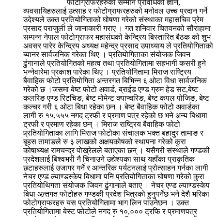
फोटोग्राफरहरुको सम्मान प्रविधिको ज्ञान,
व्यवसायिहरुलाई उत्साह र फोटोग्राफरहरुको मनोवल उच्च प्रदान गर्ने
उदेश्यले उक्त प्रतियोगिताको घोषणा गरेको संस्थाका महासचिव प्रेम
प्रसाद पराजुली ले जानाकारी गराए । गत शनिवार चितवनको सौराहामा
सम्पन्न नेपाल फोटोग्राफर महासंघको केन्द्रिय बिस्तारित बैठक को शुभ
अवसर पारेर केन्द्रिय अध्यक्ष महेन्द्र प्रसाद उपाध्याय ले प्रतियोगिताको
ब्यानर सार्वजनिक गरेका थिए । प्रतियोगिताका संयोजक जिवन
ढुंगानाले प्रतियोगितको महत्व तथा प्रतियोगितामा सहभागी कसरी हुने
भन्नेवारेमा प्रकाश पारेका थिए । प्रतियोगितामा मिराज राष्ट्रिय
बैवाहिक फोटो प्रतियोगिता अन्तरगत बिभिन्न ६ ओटा विधा सार्वजनिक
गरेको छ ।जसमा बेष्ट फोटो अवार्ड, ब्राईड एण्ड ग्रुम हेड सट,बेष्ट
कलरिङ एण्ड रिटचिङ, बेष्ट मोमेन्ट क्याप्चरिङ, बेष्ट कपल पोजिङ, बेष्ट
कल्चर गरी ६ ओटा बिधा रहेका छन । बेष्ट बैवाहिक फोटो अवार्डका
लागी रु १५,५५५ नगद ट्रफी र प्रमाण पत्र रहेको छ भने अन्य बिधामा
ट्रफी र प्रमाण रहेका छन् । मिराज राष्ट्रिय बैवाहिक फोटो
प्र्रतियोगिताका लागि मिराज फोटोका संचालक भक्त बहादुर तामाङ र
बृहस तामाङले रु ३ लाखको अक्षयकोषको स्थापना गरेको कुरा
कोषाध्यक्ष रामचन्द्र पोख्रेलले बताएका छन् । यसैगरी संस्थाले गण्डकी
प्रदेशलाई बिश्वभरी नै चिनाउने उद्येश्यका साथ यहाँका प्राकृतिक
छटाहरुलाई उजागर गर्ने र आन्तरिक पर्यटनलाई प्रोत्साहन गर्नका लागी
नेचर एण्ड ल्याण्डस्केप बिधामा पनि प्रतियोगिताका घोषणा गरेको कुरा
प्रतियोथिगता संयोजक जिवन ढुंगानाले बताए । नेचर एण्ड ल्याण्डस्केप
बिधा अन्र्तगत फोटोहरु गण्डकी प्रदेश भित्रको हुनुपर्नेछ भने देशै भरिका
फोटोग्राफरहरु यस प्रतियोगितामा भाग लिन पाउनेछन । उक्त
प्रतियोगितामा बेस्ट फोटोले नगद रु १०,००० ट्रफि र प्रमाणपत्र