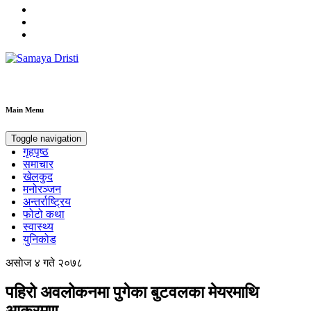
Samaya Dristi
Best News Site from Nepal
Main Menu
Toggle navigation
गृहपृष्ठ
समाचार
खेलकुद
मनोरञ्जन
अन्तर्राष्ट्रिय
फोटो कथा
स्वास्थ्य
युनिकोड
असाेज ४ गते २०७८
पहिरो अवलोकनमा पुगेका बुटवलका मेयरमाथि