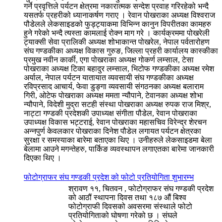
गर्ने प्रवृत्तिले पर्यटन क्षेत्रमा नकारात्मक सन्देश प्रवाह गरिरहेको भन्दै
यसतर्फ प्रहरीको ध्यानाकर्षण गराए । रेवान पोखराका अध्यक्ष विश्वराज
पौडेलले लेकसाइडको फुड्ट्याकमा विभिन्न कानुन विपरीतका कामहरु
हुने गरेको भन्दै त्यस्ता कामलाई रोक्न माग गरे । कार्यक्रममा पोखरेली
ट्याक्सी सेवा प्रालिकी अध्यक्ष शोभाकान्त पोखरेल, नेपाल पर्वतारोहण
संघ गण्डकीका अध्यक्ष विकास गुरुङ, जिल्ला प्रहरी कार्यालय कास्कीका
प्रमुख नवीन कार्की, एगा पोखराका अध्यक्ष गोकर्ण लम्साल, टेसा
पोखराका अध्यक्ष टिका बहादुर लम्साल, भिटोफ गण्डकीका अध्यक्ष रमेश
अर्याल, नेपाल पर्यटन यातायात व्यवसायी संघ गण्डकीका अध्यक्ष
रविप्रसाद आचार्य, फेवा डुङ्गा व्यवसायी संगठनका अध्यक्ष बलाराम
गिरी, ओटेफ पोखराका अध्यक्ष ममता न्यौपाने, टेवानका अध्यक्ष शोभा
न्यौपाने, विदेशी मुद्रा सटही संस्था पोखराका अध्यक्ष रुपक राज मिश्र,
नाट्टा गण्डकी प्रदेशकी उपाध्यक्ष संगीता पौडेल, रेवान पोखराका
उपाध्यक्ष विकास भट्टराई, रेवान पोखराका महासचिव विरेन्द्र शेरचन
अन्नपुर्ण केवलकार पोखराका दिनेश पौडेल लगायत पर्यटन क्षेत्रका
सुरक्षा र समस्याका बारेमा बताएका थिए । उनीहरुले लेकसाइडमा बेला
बेलामा आउने मगन्तेहरु, पार्किङ व्यवस्थापन लगाएतका बारेमा जानकारी
दिएका थिए ।
फोटोग्राफर संघ गण्डकी प्रदेश को फोटो प्रतियोगिता शुभारम्भ
श्रावण ११, चितवन , फोटोग्राफर संघ गण्डकी प्रदेश
को आठौं स्थापना दिवस तथा १८७ औं बिश्व
फोटोग्राफी दिवसको अवसरमा संस्थाले फोटो
प्रतियोगिताको घोषणा गरेको छ । संघले