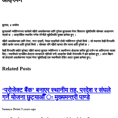
आक्रमण
बुटवल, ४ असोज
बुटवलको ज्योतिनगरमा खसेको पहिरो अवलोकनका लागि पुगेका बुटवलका मेयर शिवराज सुवेदीमाथि सोमबार आक्रमण
भएको छ । आक्रोशित स्थानीय गणेश पंगेनीले सुवेदीमाथि मुक्का हानेका हुन् ।
पहिरो अवलोकनका लागि मेयर, नगर प्रहरी, नेपाल प्रहरीको टोली ज्योतिनगर पुगेको थियो । सो स्थानमा केही दिनअघि
पहिरो खसेर घरमा क्षति पुगेको थियो । सोमबार पनि पहिरो खस्दा तीन घरमा क्षति पुगेको छ ।
केही दिनअघि वर्षाले चुरेबाट पहिरो खस्दा बुटवल ज्योतिनगर र लक्ष्मीनगर क्षेत्रका करिब दुई दर्जन घर क्षतिग्रस्त भएका
थिए। स्थानीयले प्रभावित क्षेत्रमा सरकारले नहेरेको भन्दै आक्रोश पोख्दै मेयरमाथि नै हात हालेका हुन् । आज बिहान
सो क्षेत्रको अवलोकनमा गएका मेयर सुवेदीलाई एक स्थानीयले दौडेर आएर मुक्का हानेका हुन्।
Related Posts
‘प्रोजेक्ट बैंक’ बनाएर स्थानीय तह, प्रदेश र संघले
गर्ने योजना छुट्याऔँ ः मुख्यमन्त्री पाण्डे
Samaya Dristi
3 years ago