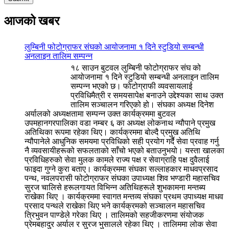
आजको खबर
लुम्बिनी फोटोग्राफर संघको आयोजनामा १ दिने स्टुडियो सम्बन्धी
अनलाइन तालिम सम्पन्न
१८ साउन बुटवल लुम्बिनी फोटोग्राफर संघ को
आयोजनामा १ दिने स्टुडियो सम्बन्धी अनलाइन तालिम
सम्पन्न भएको छ। फोटोग्राफी व्यवसायलाई
प्रविधिमैत्री र समयसापेक्ष बनाउने उद्देश्यका साथ उक्त
तालिम सञ्चालन गरिएको हो। संघका अध्यक्ष दिनेश
अर्यालको अध्यक्षतामा सम्पन्न उक्त कार्यक्रममा बुटवल
उपमहानगरपालिका वडा नम्बर ६ का अध्यक्ष लोकनाथ न्यौपाने प्रमुख
अतिथिका रूपमा रहेका थिए। कार्यक्रममा बोल्दै प्रमुख अतिथि
न्यौपानेले आधुनिक समयमा प्रविधिको सही प्रयोग गर्दै सेवा प्रवाह गर्नु
नै व्यवसायीहरूको सफलताको साँचो भएको बताउनुभयो। यस्ता खालका
प्रविधिहरुको सेवा मुलक कामले राज्य पक्ष र सेवाग्राहि पक्ष दुवैलाई
फाइदा गुग्ने कुरा बताए। कार्यक्रममा संघका सल्लाहकार माधवप्रसाद
पन्थ, नवलपरासी फोटोग्राफर संघका उपाध्यक्ष शिव भण्डारी महासचिव
सुरज चालिसे हरूलगायत विभिन्न अतिथिहरूले शुभकामना मन्तब्य
राखेका थिए । कार्यक्रममा स्वागत मन्तव्य संघका प्रथम उपाध्यक्ष माधव
प्रसाद पन्थले राखेका थिए भने कार्यक्रमको सञ्चालन महासचिव
त्रिभुवन पाण्डेले गरेका थिए । तालिमको सहजीकरणमा संयोजक
प्रेमबहादुर अर्याल र सुरज भुसालले रहेका थिए । तालिममा लोक सेवा