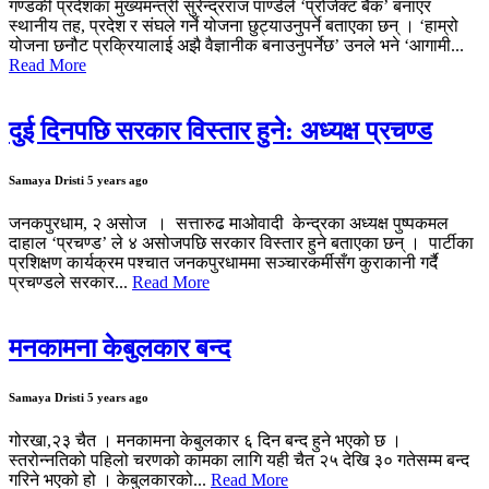
गण्डकी प्रदेशका मुख्यमन्त्री सुरेन्द्रराज पाण्डेले ‘प्रोजेक्ट बैंक’ बनाएर
स्थानीय तह, प्रदेश र संघले गर्ने योजना छुट्याउनुपर्ने बताएका छन् । ‘हाम्रो
योजना छनौट प्रक्रियालाई अझै वैज्ञानीक बनाउनुपर्नेछ’ उनले भने ‘आगामी...
Read More
दुई दिनपछि सरकार विस्तार हुने: अध्यक्ष प्रचण्ड
Samaya Dristi
5 years ago
जनकपुरधाम, २ असोज । सत्तारुढ माओवादी केन्द्रका अध्यक्ष पुष्पकमल
दाहाल ‘प्रचण्ड’ ले ४ असोजपछि सरकार विस्तार हुने बताएका छन् । पार्टीका
प्रशिक्षण कार्यक्रम पश्चात जनकपुरधाममा सञ्चारकर्मीसँग कुराकानी गर्दै
प्रचण्डले सरकार...
Read More
मनकामना केबुलकार बन्द
Samaya Dristi
5 years ago
गोरखा,२३ चैत । मनकामना केबुलकार ६ दिन बन्द हुने भएको छ ।
स्तरोन्नतिको पहिलो चरणको कामका लागि यही चैत २५ देखि ३० गतेसम्म बन्द
गरिने भएको हो । केबुलकारको...
Read More