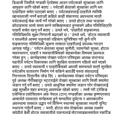
डिआजी जिसीले गण्डकी प्रदेशमा आउन पर्यटकको सुरक्षाका लागि
आफुहरु लागि रहेको बताए । पर्यटकी क्षेत्रको सुरक्षाका लागि थप
प्रहरीहरु समेत पठाएको बताए । पर्यटकहरुलाई प्रहरीले त्यतिकै
खानतलासी नगर्ने बताउदै कहिले काही शंकास्पद अवस्थामा मात्रै
पर्यटकलाई चेक जाचँ गर्ने गरेको बताए । उनले होटल तथा भाडाका
कोठाहरूमा लामो समय बस्ने व्यक्तिहरूबाट हुनसक्ने अवैध गतिविधिप्रति
प्रहरी सचेत रहनु पर्ने बताए । उनले भने, ‘प्रहरीले शङ्कास्पद
गतिविधिमाथि सूक्ष्म निगरानी बढाएको छ।’ उनले थपे, ‘होटल व्यवसायी
र घरधनीले आफ्ना पाहुनाको पहिचान सुनिश्चित गरी कुनै पनि
शङ्कास्पद गतिविधिको सूचना तत्काल प्रहरीलाई उपलब्ध गराउन
आग्रह गर्दछु।’ पर्यटन क्षेत्रका सुरक्षा चुनौती, पदमार्गको सुरक्षा, होटल
व्यवस्थापन, प्रहरी र व्यवसायीबिचको सहकार्यका विषयमा छलफल
गरेका हुन् । कार्यक्रममा पोखरा पर्यटन परिषद्का अध्यक्ष तारानाथ
पहारीले पर्यटन विकासका लागि सुरक्षित वातावरण पहिलो सर्त भएको
बताए । उनले व्यवसायी र प्रहरीबिचको आपसी समन्वयले मात्रै सुरक्षित
पर्यटकीय वातावरण निर्माण गर्न सकिने बताउँदै यस्ता संवादलाई
निरन्तरता दिनुपर्नेमा जोड दिए । कार्यक्रममा पोखरा पर्यटन परिषद्का
पुर्व अध्यक्ष गोपीबहादुर भट्टराईले पोखरा सुरक्षाका लागि सिसी क्यामेरा
जडान गर्नु पर्ने बताए । उनले आधुनिक क्यामेरा जडान गरेर पोखरालाई
अझ सुरक्षीत शहर बनाउनु आवश्यक रहेको बताए । त्यसै गरी ट्रेकिङ
एजेन्सिज एसोसिएसन अफ नेपाल (टान) गण्डकीका अध्यक्ष कृष्णप्रसाद
आचार्यले पदयात्रा मार्गहरूमा हुने सम्भावित दुर्घटना र आपत्कालीन
अवस्थामा तत्काल उद्धार गर्न विभिन्न स्थानमा सुरक्षाका स्थायी युनिट
स्थापना गर्नुपर्ने बताए । यस्तै, होटल संघ पोखराका अध्यक्ष लक्ष्मण
सुवेदीले केही होटल व्यवसायीले पाहुनालाई मोटरसाइकलमार्फत स्कर्टिङ