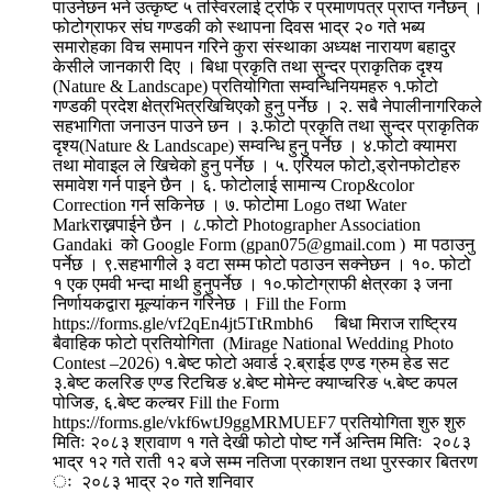
पाउनेछन भने उत्कृष्ट ५ तस्विरलाई ट्रफि र प्रमाणपत्र प्राप्त गर्नेछन् ।
फोटोग्राफर संघ गण्डकी को स्थापना दिवस भाद्र २० गते भब्य
समारोहका विच समापन गरिने कुरा संस्थाका अध्यक्ष नारायण बहादुर
केसीले जानकारी दिए । बिधा प्रकृति तथा सुन्दर प्राकृतिक दृश्य
(Nature & Landscape) प्रतियोगिता सम्वन्धिनियमहरु १.फोटो
गण्डकी प्रदेश क्षेत्रभित्रखिचिएकोे हुनु पर्नेछ । २. सबै नेपालीनागरिकले
सहभागिता जनाउन पाउने छन । ३.फोटो प्रकृति तथा सुन्दर प्राकृतिक
दृश्य(Nature & Landscape) सम्वन्धि हुनु पर्नेछ । ४.फोटो क्यामरा
तथा मोवाइल ले खिचेको हुनु पर्नेछ । ५. एरियल फोटो,ड्रोनफोटोहरु
समावेश गर्न पाइने छैन । ६. फोटोलाई सामान्य Crop&color
Correction गर्न सकिनेछ । ७. फोटोमा Logo तथा Water
Markराख्नपाईने छैन । ८.फोटो Photographer Association
Gandaki को Google Form (gpan075@gmail.com ) मा पठाउनु
पर्नेछ । ९.सहभागीले ३ वटा सम्म फोटो पठाउन सक्नेछन । १०. फोटो
१ एक एमवी भन्दा माथी हुनुपर्नेछ । १०.फोटोग्राफी क्षेत्रका ३ जना
निर्णायकद्वारा मूल्यांकन गरिनेछ । Fill the Form
https://forms.gle/vf2qEn4jt5TtRmbh6 बिधा मिराज राष्ट्रिय
बैवाहिक फोटो प्रतियोगिता (Mirage National Wedding Photo
Contest –2026) १.बेष्ट फोटो अवार्ड २.ब्राईड एण्ड ग्रुम हेड सट
३.बेष्ट कलरिङ एण्ड रिटचिङ ४.बेष्ट मोमेन्ट क्याप्चरिङ ५.बेष्ट कपल
पोजिङ, ६.बेष्ट कल्चर Fill the Form
https://forms.gle/vkf6wtJ9ggMRMUEF7 प्रतियोगिता शुरु शुरु
मितिः २०८३ श्रावाण १ गते देखी फोटो पोष्ट गर्ने अन्तिम मितिः २०८३
भाद्र १२ गते राती १२ बजे सम्म नतिजा प्रकाशन तथा पुरस्कार बितरण
ः २०८३ भाद्र २० गते शनिवार